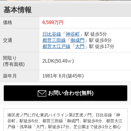
基本情報
価格
6,599万円
日比谷線
「
神谷町
」駅 徒歩5分
交通
都営三田線
「
御成門
」駅 徒歩8分
都営大江戸線
「
大門
」駅 徒歩17分
間取り
2LDK(50.49㎡)
(専有面積)
築年月
1981年 6月(築45年)
お問い合わせ(無料)
港区虎ノ門に佇む東武ハイライン第2芝虎ノ門。日比谷線「神
谷町」駅徒歩5分、都営三田線「御成門」駅徒歩8分、都営大江
戸線・浅草線「大門」駅徒歩17分。芝公園まで徒歩1分と都心