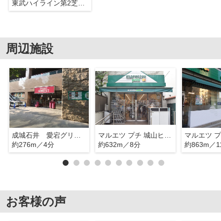
東武ハイライン第2芝虎ノ門
周辺施設
成城石井 愛宕グリーンヒルズ店
マルエツ プチ 城山ヒルズ店
マルエツ プ
約276m／4分
約632m／8分
約863m／1
お客様の声