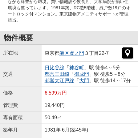
ながら緑豊かな環境。買い物施設や飲食店、大学病院が揃い住
環境も整っています。1981年築、RC造5階建、総戸数19戸のオ
ートロック付マンション。東京建物アメニティサポートが管理
担当。
物件概要
所在地
東京都
港区
虎ノ門
３丁目22-7
日比谷線
「
神谷町
」駅 徒歩4～5分
交通
都営三田線
「
御成門
」駅 徒歩5～8分
都営大江戸線
「
大門
」駅 徒歩14～17分
価格
6,599万円
管理費
19,440円
専有面積
50.49㎡
築年月
1981年 6月(築45年)