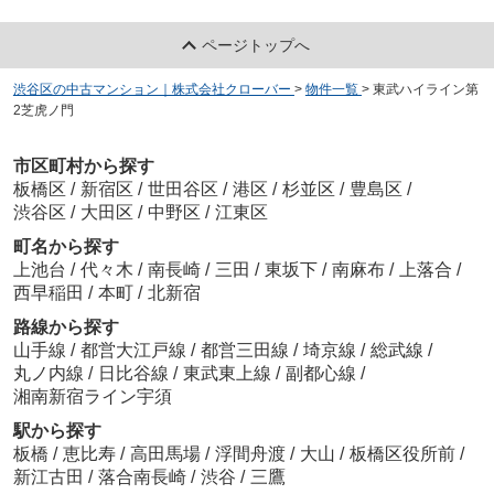
ページトップへ
渋谷区の中古マンション｜株式会社クローバー
>
物件一覧
>
東武ハイライン第
2芝虎ノ門
市区町村から探す
板橋区
/
新宿区
/
世田谷区
/
港区
/
杉並区
/
豊島区
/
渋谷区
/
大田区
/
中野区
/
江東区
町名から探す
上池台
/
代々木
/
南長崎
/
三田
/
東坂下
/
南麻布
/
上落合
/
西早稲田
/
本町
/
北新宿
路線から探す
山手線
/
都営大江戸線
/
都営三田線
/
埼京線
/
総武線
/
丸ノ内線
/
日比谷線
/
東武東上線
/
副都心線
/
湘南新宿ライン宇須
駅から探す
板橋
/
恵比寿
/
高田馬場
/
浮間舟渡
/
大山
/
板橋区役所前
/
新江古田
/
落合南長崎
/
渋谷
/
三鷹