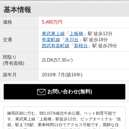
基本情報
価格
5,480万円
東武東上線
「
上板橋
」駅 徒歩12分
交通
有楽町線
「
氷川台
」駅 徒歩18分
西武有楽町線
「
新桜台
」駅 徒歩29分
間取り
2LDK(57.30㎡)
(専有面積)
築年月
2010年 7月(築16年)
お問い合わせ(無料)
練馬区錦に佇む、BELISTA城北中央公園。ペット飼育可能で
す。東武東上線「上板橋」駅徒歩12分。ビッグターミナル「池
袋」駅まで6駅、乗車時間11分でアクセス可能です。閑静な住