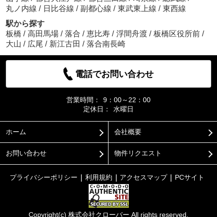
丸ノ内線
/
日比谷線
/
副都心線
/
東武東上線
/
東西線
駅から探す
板橋
/
高田馬場
/
落合
/
恵比寿
/
浮間舟渡
/
板橋区役所前
/
大山
/
広尾
/
新江古田
/
落合南長崎
電話でお問い合わせ
営業時間：
9：00～22：00
定休日：
水曜日
ホーム
会社概要
お問い合わせ
物件リクエスト
プライバシーポリシー
利用規約
アクセスマップ
PCサイト
Copyright(c) 株式会社クローバー All rights reserved.