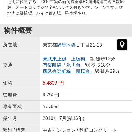
宅街に位置する、2010年築の新耐震基準RC造4階建て総戸数50
戸、オートロック及び宅配ボックス付きのマンションです。敷
地内に駐輪場、バイク置き場、駐車場あり。
物件概要
所在地
東京都
練馬区
錦
１丁目21-15
東武東上線
「
上板橋
」駅 徒歩12分
交通
有楽町線
「
氷川台
」駅 徒歩18分
西武有楽町線
「
新桜台
」駅 徒歩29分
価格
5,480万円
管理費
9,750円
専有面積
57.30㎡
築年月
2010年 7月(築16年)
種別 / 構造
中古マンション / 鉄筋コンクリート