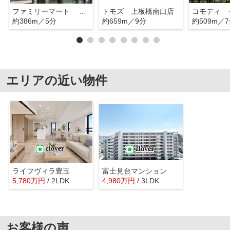
ファミリーマート 桜川三丁目店
トモズ 上板橋南口店
約386m／5分
約659m／9分
約509m／
エリアの近い物件
ライフヴィラ豊玉
富士見台マンション
5,780
万
円
/ 2LDK
4,980
万
円
/ 3LDK
お客様の声