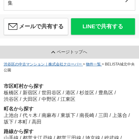
集
メールで共有する
LINEで共有する
ページトップへ
渋谷区の中古マンション｜株式会社クローバー
>
物件一覧
>
BELISTA城北中央
公園
市区町村から探す
板橋区
/
新宿区
/
世田谷区
/
港区
/
杉並区
/
豊島区
/
渋谷区
/
大田区
/
中野区
/
江東区
町名から探す
上池台
/
代々木
/
南麻布
/
東坂下
/
南長崎
/
三田
/
上落合
/
坂下
/
本町
/
高田
路線から探す
山手線
/
都営大江戸線
/
都営三田線
/
埼京線
/
総武線
/