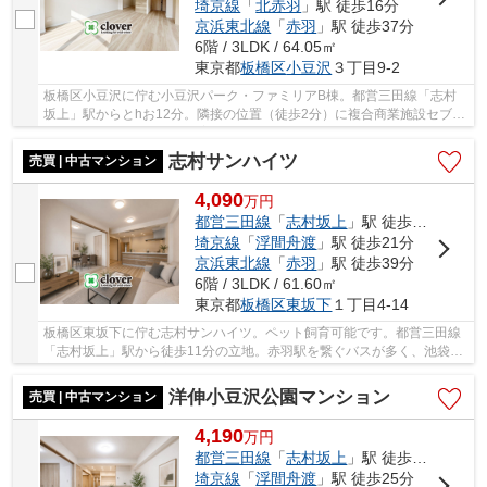
埼京線
「
北赤羽
」駅 徒歩16分
京浜東北線
「
赤羽
」駅 徒歩37分
6階 / 3LDK / 64.05㎡
東京都
板橋区
小豆沢
３丁目9-2
板橋区小豆沢に佇む小豆沢パーク・ファミリアB棟。都営三田線「志村
坂上」駅からとhお12分。隣接の位置（徒歩2分）に複合商業施設セブン
タウン小豆沢があるため、普段のお買い物には大...
志村サンハイツ
売買 | 中古マンション
4,090
万
円
都営三田線
「
志村坂上
」駅 徒歩11分
埼京線
「
浮間舟渡
」駅 徒歩21分
京浜東北線
「
赤羽
」駅 徒歩39分
6階 / 3LDK / 61.60㎡
東京都
板橋区
東坂下
１丁目4-14
板橋区東坂下に佇む志村サンハイツ。ペット飼育可能です。都営三田線
「志村坂上」駅から徒歩11分の立地。赤羽駅を繋ぐバスが多く、池袋・
巣鴨駅へのアクセス良好。物件周辺にはショッ...
洋伸小豆沢公園マンション
売買 | 中古マンション
4,190
万
円
都営三田線
「
志村坂上
」駅 徒歩9分
埼京線
「
浮間舟渡
」駅 徒歩25分