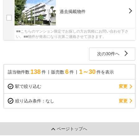
過去掲載物件
■■こちらのマンション限定でお探しの方お気軽にお問い合わせ下さ
い。■■物件が発表になり次第ご連絡させて頂きます。
次の30件へ
138
6
1～30
該当物件数
件
販売数
件
件を表示
駅で絞り込む
変更
変更
絞り込み条件：
なし
ページトップへ