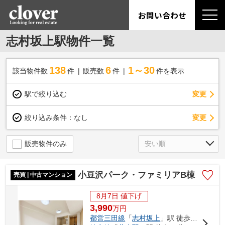
お問い合わせ
志村坂上駅物件一覧
138
6
1～30
該当物件数
件
販売数
件
件を表示
駅で絞り込む
変更
変更
絞り込み条件：
なし
販売物件のみ
小豆沢パーク・ファミリアB棟
売買 | 中古マンション
8月7日 値下げ
3,990
万
円
都営三田線
「
志村坂上
」駅 徒歩12分