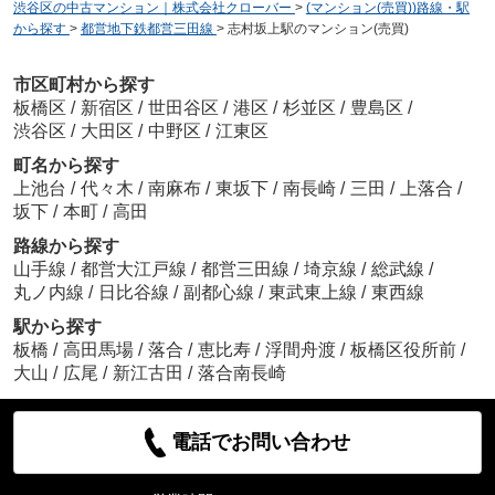
渋谷区の中古マンション｜株式会社クローバー
>
(マンション(売買))路線・駅
から探す
>
都営地下鉄都営三田線
>
志村坂上駅のマンション(売買)
市区町村から探す
板橋区
/
新宿区
/
世田谷区
/
港区
/
杉並区
/
豊島区
/
渋谷区
/
大田区
/
中野区
/
江東区
町名から探す
上池台
/
代々木
/
南麻布
/
東坂下
/
南長崎
/
三田
/
上落合
/
坂下
/
本町
/
高田
路線から探す
山手線
/
都営大江戸線
/
都営三田線
/
埼京線
/
総武線
/
丸ノ内線
/
日比谷線
/
副都心線
/
東武東上線
/
東西線
駅から探す
板橋
/
高田馬場
/
落合
/
恵比寿
/
浮間舟渡
/
板橋区役所前
/
大山
/
広尾
/
新江古田
/
落合南長崎
電話でお問い合わせ