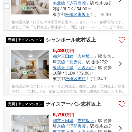
南北線
「
赤羽岩淵
」駅 徒歩39分
2階 / 3LDK / 54.00㎡
東京都
板橋区
東坂下
１丁目6-10
板橋区東坂下に佇む洋伸小豆沢公園マンション。ペット飼育可能です。
都営三田線「志村坂上」駅徒歩9分。周辺にはスーパー、コンビニ等のお
買い物施設や飲食店が点在しています。建物は...
シャンボール志村坂上
売買 | 中古マンション
5,480
万
円
都営三田線
「
志村坂上
」駅 徒歩4分
埼京線
「
北赤羽
」駅 徒歩27分
東武東上線
「
ときわ台
」駅 徒歩28分
10階 / 3LDK / 72.86㎡
東京都
板橋区
志村
１丁目34-7
板橋区志村に佇むシャンボール志村坂上。都営三田線「志村坂上」駅徒
歩4分、「志村三丁目」駅徒歩8分の立地。駅前は商店街で賑わってお
り、お買い物しつつも充実で生活環境良好。公園...
ナイスアーバン志村坂上
売買 | 中古マンション
6,790
万
円
都営三田線
「
志村坂上
」駅 徒歩6分
埼京線
「
浮間舟渡
」駅 徒歩26分
東武東上線
「
ときわ台
」駅 徒歩39分