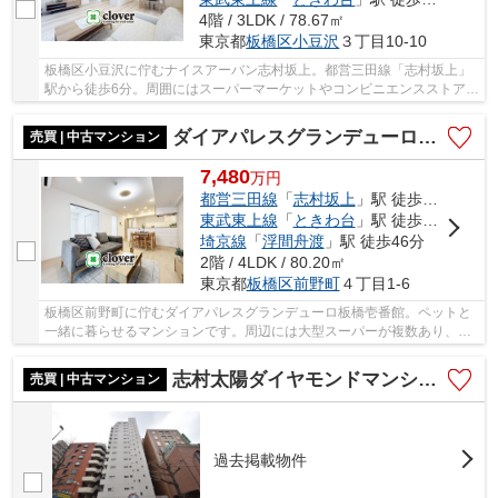
4階 / 3LDK / 78.67㎡
東京都
板橋区
小豆沢
３丁目10-10
板橋区小豆沢に佇むナイスアーバン志村坂上。都営三田線「志村坂上」
駅から徒歩6分。周囲にはスーパーマーケットやコンビニエンスストアな
ど便利な買い物スポットが多く、生活環境は良...
ダイアパレスグランデューロ板橋壱番館
売買 | 中古マンション
7,480
万
円
都営三田線
「
志村坂上
」駅 徒歩13分
東武東上線
「
ときわ台
」駅 徒歩17分
埼京線
「
浮間舟渡
」駅 徒歩46分
2階 / 4LDK / 80.20㎡
東京都
板橋区
前野町
４丁目1-6
板橋区前野町に佇むダイアパレスグランデューロ板橋壱番館。ペットと
一緒に暮らせるマンションです。周辺には大型スーパーが複数あり、そ
れぞれに価格競争を行っているため、生活物資...
志村太陽ダイヤモンドマンション
売買 | 中古マンション
過去掲載物件