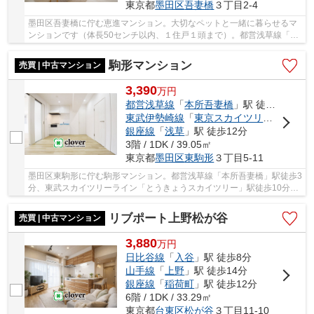
東京都
墨田区
吾妻橋
３丁目2-4
墨田区吾妻橋に佇む恵進マンション。大切なペットと一緒に暮らせるマ
ンションです（体長50センチ以内、１住戸１頭まで）。都営浅草線「本
所吾妻橋」駅から徒歩１分という立地のため、...
駒形マンション
売買 | 中古マンション
3,390
万
円
都営浅草線
「
本所吾妻橋
」駅 徒歩3分
東武伊勢崎線
「
東京スカイツリー
」駅 徒歩
銀座線
「
浅草
」駅 徒歩12分
3階 / 1DK / 39.05㎡
東京都
墨田区
東駒形
３丁目5-11
墨田区東駒形に佇む駒形マンション。都営浅草線「本所吾妻橋」駅徒歩3
分、東武スカイツリーライン「とうきょうスカイツリー」駅徒歩10分、
銀座線他、「浅草」駅徒歩12分。建物隣にコン...
リブポート上野松が谷
売買 | 中古マンション
3,880
万
円
日比谷線
「
入谷
」駅 徒歩8分
山手線
「
上野
」駅 徒歩14分
銀座線
「
稲荷町
」駅 徒歩12分
6階 / 1DK / 33.29㎡
東京都
台東区
松が谷
３丁目11-10