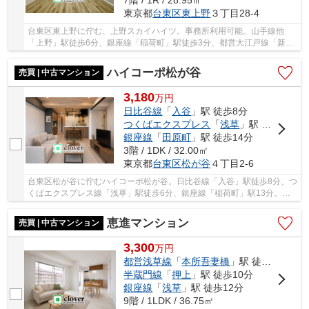
7階 / 1R / 28.95㎡
東京都
台東区
東上野
３丁目28-4
台東区東上野に佇む、上野スカイハイツ。事務所利用可能。山手線他
「上野」駅徒歩6分、銀座線「稲荷町」駅徒歩3分、都営大江戸線「新御
徒町」駅徒歩7分と複数路線利用可能で、利便性に...
ハイコーポ松が谷
売買 | 中古マンション
3,180
万
円
日比谷線
「
入谷
」駅 徒歩8分
つくばエクスプレス
「
浅草
」駅 徒歩6分
銀座線
「
田原町
」駅 徒歩14分
3階 / 1DK / 32.00㎡
東京都
台東区
松が谷
４丁目2-6
台東区松が谷に佇むハイコーポ松が谷。日比谷線「入谷」駅徒歩8分、つ
くばエクスプレス線「浅草」駅徒歩6分、銀座線「稲荷町」駅13分。近
隣に商業施設・コンビニ・スーパー・学校・公...
恵進マンション
売買 | 中古マンション
3,300
万
円
都営浅草線
「
本所吾妻橋
」駅 徒歩1分
半蔵門線
「
押上
」駅 徒歩10分
銀座線
「
浅草
」駅 徒歩12分
9階 / 1LDK / 36.75㎡