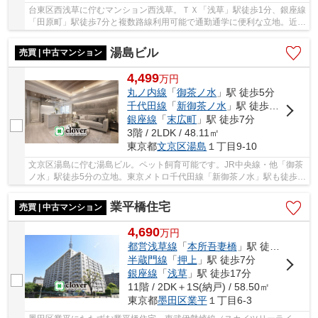
台東区西浅草に佇むマンション西浅草。ＴＸ「浅草」駅徒歩1分、銀座線
「田原町」駅徒歩7分と複数路線利用可能で通勤通学に便利な立地。近隣
にスーパー・コンビニ・飲食店等が多数あり...
湯島ビル
売買 | 中古マンション
4,499
万
円
丸ノ内線
「
御茶ノ水
」駅 徒歩5分
千代田線
「
新御茶ノ水
」駅 徒歩5分
銀座線
「
末広町
」駅 徒歩7分
3階 / 2LDK / 48.11㎡
東京都
文京区
湯島
１丁目9-10
文京区湯島に佇む湯島ビル。ペット飼育可能です。JR中央線・他「御茶
ノ水」駅徒歩5分の立地。東京メトロ千代田線「新御茶ノ水」駅も徒歩5
分、銀座線「末広町」駅は徒歩7分と複数路線が...
業平橋住宅
売買 | 中古マンション
4,690
万
円
都営浅草線
「
本所吾妻橋
」駅 徒歩7分
半蔵門線
「
押上
」駅 徒歩7分
銀座線
「
浅草
」駅 徒歩17分
11階 / 2DK＋1S(納戸) / 58.50㎡
東京都
墨田区
業平
１丁目6-3