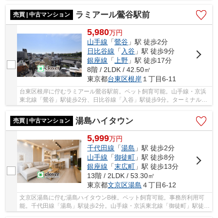
歩11分、千代田線「表参道」駅まで徒歩12分。...
ラミアール鶯谷駅前
売買 | 中古マンション
5,980
万
円
山手線
「
鶯谷
」駅 徒歩2分
日比谷線
「
入谷
」駅 徒歩9分
銀座線
「
上野
」駅 徒歩17分
8階 / 2LDK / 42.50㎡
東京都
台東区
根岸
１丁目6-11
台東区根岸に佇むラミアール鶯谷駅前。ペット飼育可能。山手線・京浜
東北線「鶯谷」駅徒歩2分、日比谷線「入谷」駅徒歩9分。ターミナル駅
の「上野」駅までも徒歩17分で交通の利便性だ...
湯島ハイタウン
売買 | 中古マンション
5,999
万
円
千代田線
「
湯島
」駅 徒歩2分
山手線
「
御徒町
」駅 徒歩8分
銀座線
「
末広町
」駅 徒歩13分
13階 / 2LDK / 53.30㎡
東京都
文京区
湯島
４丁目6-12
文京区湯島に佇む湯島ハイタウンB棟。ペット飼育可能。事務所利用可
能。千代田線「湯島」駅徒歩2分。山手線・京浜東北線「御徒町」駅徒歩
8分。銀座線「上野広小路」駅徒歩6分と利便性...