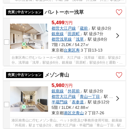
11分と複数路線利用可能で利便性に富んだ立地で...
パレトーホー浅草
売買 | 中古マンション
5,499
万
円
都営大江戸線
「
蔵前
」駅 徒歩2分
銀座線
「
田原町
」駅 徒歩7分
都営浅草線
「
浅草
」駅 徒歩8分
7階 / 2LDK / 54.27㎡
東京都
台東区
寿
３丁目13-13
台東区寿に佇むパレトーホー浅草。大江戸線・浅草線「蔵前」駅徒歩2
分。浅草線「浅草」駅徒歩6分。銀座線「田原町」駅徒歩6分と通勤・通
学しやすく、利便性の良い立地です。周辺には買...
メゾン青山
売買 | 中古マンション
5,980
万
円
銀座線
「
外苑前
」駅 徒歩2分
都営大江戸線
「
青山一丁目
」駅 徒歩11分
半蔵門線
「
表参道
」駅 徒歩12分
5階 / 1LDK / 42.88㎡
東京都
港区
北青山
２丁目7-26
港区南青山に佇むメゾン青山。ペット飼育及び事務所使用可能。銀座線
「外苑前」駅まで徒歩2分、都営大江戸線・半蔵門線「青山一丁目」駅徒