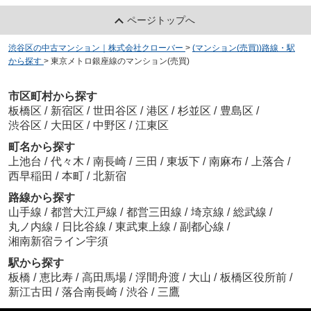
ページトップへ
渋谷区の中古マンション｜株式会社クローバー
>
(マンション(売買))路線・駅
から探す
>
東京メトロ銀座線のマンション(売買)
市区町村から探す
板橋区
/
新宿区
/
世田谷区
/
港区
/
杉並区
/
豊島区
/
渋谷区
/
大田区
/
中野区
/
江東区
町名から探す
上池台
/
代々木
/
南長崎
/
三田
/
東坂下
/
南麻布
/
上落合
/
西早稲田
/
本町
/
北新宿
路線から探す
山手線
/
都営大江戸線
/
都営三田線
/
埼京線
/
総武線
/
丸ノ内線
/
日比谷線
/
東武東上線
/
副都心線
/
湘南新宿ライン宇須
駅から探す
板橋
/
恵比寿
/
高田馬場
/
浮間舟渡
/
大山
/
板橋区役所前
/
新江古田
/
落合南長崎
/
渋谷
/
三鷹