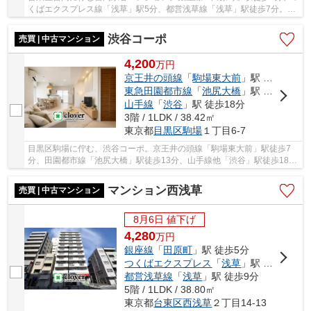
くばエクスプレス線「浅草」駅5分、都営浅草線「浅草」駅徒歩7分。雷
門通り近くの立地で近隣にはスーパーマーケッ...
渋谷コーポ
売買 | 中古マンション
4,200
万
円
京王井の頭線
「
駒場東大前
」駅 徒歩7分
東急田園都市線
「
池尻大橋
」駅 徒歩13分
山手線
「
渋谷
」駅 徒歩18分
3階 / 1LDK / 38.42㎡
東京都
目黒区
駒場
１丁目6-7
目黒区駒場に佇む、渋谷コーポ。京王井の頭線「駒場東大前」駅徒歩7
分、田園都市線「池尻大橋」駅徒歩13分、山手線他「渋谷」駅徒歩18
分。複数路線利用可能で利便性に富んだ立地です。...
マンション西浅草
売買 | 中古マンション
8月6日 値下げ
4,280
万
円
銀座線
「
田原町
」駅 徒歩5分
つくばエクスプレス
「
浅草
」駅 徒歩1分
都営浅草線
「
浅草
」駅 徒歩9分
5階 / 1LDK / 38.80㎡
東京都
台東区
西浅草
２丁目14-13