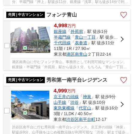
分、半蔵門線「押上」駅徒歩11分、銀座線「浅草」駅も徒歩14分で利用
可能。東京ソラマチが生活圏内で買い物施設や飲...
フォンテ青山
売買 | 中古マンション
4,998
万
円
銀座線
「
外苑前
」駅 徒歩1分
半蔵門線
「
青山一丁目
」駅 徒歩7分
千代田線
「
表参道
」駅 徒歩11分
11階 / 1R / 27.90㎡
東京都
港区
南青山
２丁目22-14
港区南青山に佇むフォンテ青山。事務所として利用可能なマンション。
銀座線・半蔵門線「外苑前」駅から徒歩１分。もちろん「青山一丁目」
駅も徒歩７分で利用可能。人もうらやむ港区南...
秀和第一南平台レジデンス
売買 | 中古マンション
4,999
万
円
京王井の頭線
「
神泉
」駅 徒歩9分
山手線
「
渋谷
」駅 徒歩10分
東急東横線
「
代官山
」駅 徒歩16分
3階 / 1LDK / 40.50㎡
東京都
渋谷区
南平台町
12-17
渋谷区南平台に佇む秀和第一南平台レジデンス。京王井の頭線「神泉」
駅徒歩9分、山手線をはじめ複数沿線が利用可能な「渋谷」駅まで徒歩