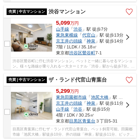
10分。住宅街に位置し、都心ながら落ち着きのあ...
渋谷マンション
売買 | 中古マンション
5,099
万
円
山手線
「
渋谷
」駅 徒歩7分
東急東横線
「
代官山
」駅 徒歩13分
京王井の頭線
「
神泉
」駅 徒歩14分
7階 / 1LDK / 35.18㎡
東京都
渋谷区
鶯谷町
7-1
渋谷区鶯谷町に佇む渋谷マンション。ペットと一緒に暮らせるマンショ
ン。様々な路線が乗り入れる一大ターミナル「渋谷」駅から徒歩7分。東
横線「代官山」駅徒歩13分、井の頭線「神泉」...
ザ・ランド代官山青葉台
売買 | 中古マンション
5,299
万
円
東急田園都市線
「
池尻大橋
」駅 徒歩10分
京王井の頭線
「
神泉
」駅 徒歩11分
山手線
「
渋谷
」駅 徒歩15分
4階 / 1DK / 30.25㎡
東京都
目黒区
青葉台
３丁目5-31
目黒区青葉第に佇むザ・ランド代官山青葉台。ペット飼育可能。田園都
市線「池尻大橋」駅徒歩10分、井の頭線「神泉」駅徒歩11分、ビックタ
ーミナル「渋谷」駅も徒歩圏内です。複数路線...