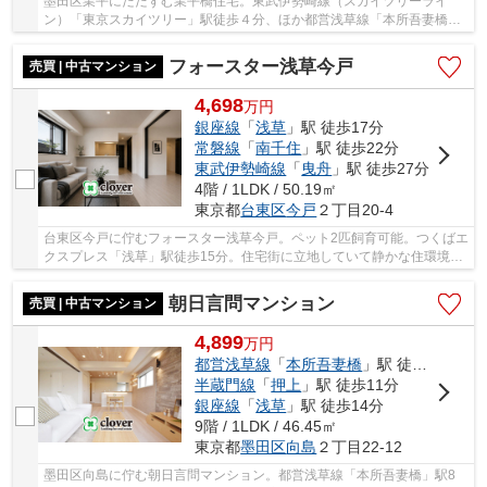
墨田区業平にたたずむ業平橋住宅。東武伊勢崎線（スカイツリーライ
ン）「東京スカイツリー」駅徒歩４分、ほか都営浅草線「本所吾妻橋」
駅徒歩６分、メトロ半蔵門線「押上」駅７分も利...
フォースター浅草今戸
売買 | 中古マンション
4,698
万
円
銀座線
「
浅草
」駅 徒歩17分
常磐線
「
南千住
」駅 徒歩22分
東武伊勢崎線
「
曳舟
」駅 徒歩27分
4階 / 1LDK / 50.19㎡
東京都
台東区
今戸
２丁目20-4
台東区今戸に佇むフォースター浅草今戸。ペット2匹飼育可能。つくばエ
クスプレス「浅草」駅徒歩15分。住宅街に立地していて静かな住環境。
駅まで行かずとも、近隣にスーパーやコンビニ...
朝日言問マンション
売買 | 中古マンション
4,899
万
円
都営浅草線
「
本所吾妻橋
」駅 徒歩8分
半蔵門線
「
押上
」駅 徒歩11分
銀座線
「
浅草
」駅 徒歩14分
9階 / 1LDK / 46.45㎡
東京都
墨田区
向島
２丁目22-12
墨田区向島に佇む朝日言問マンション。都営浅草線「本所吾妻橋」駅8