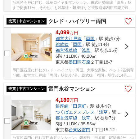
台東区今戸に佇む、浅草ロイヤルマンション。東武伊勢崎線「浅草」駅
まで徒歩17分、その他にも浅草線・銀座線など複数路線利用可能で通
勤・通学にも便利な立地です。駅周辺にはスーパ...
クレド・ハイツリー両国
売買 | 中古マンション
4,099
万
円
都営大江戸線
「
両国
」駅 徒歩7分
総武線
「
両国
」駅 徒歩14分
都営浅草線
「
浅草
」駅 徒歩15分
6階 / 1LDK / 40.20㎡
東京都
墨田区
石原
２丁目18-7
墨田区石原に佇むクレド・ハイツリー両国。大事な家族、ペット2匹飼育
可能。都営大江戸線「両国」駅徒歩7分。総武線「両国」駅徒歩14分。
1988年1月築、鉄骨鉄筋コンクリート造8階建て...
雷門永谷マンション
売買 | 中古マンション
4,180
万
円
銀座線
「
田原町
」駅 徒歩4分
つくばエクスプレス
「
浅草
」駅 徒歩5分
都営浅草線
「
浅草
」駅 徒歩7分
5階 / 1LDK / 35.55㎡
東京都
台東区
雷門
１丁目15-12
台東区雷門に佇む雷門永谷マンション。銀座線「田原町」駅徒歩4分、つ