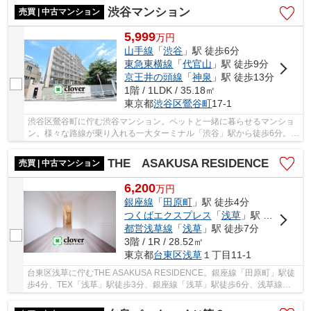
渋谷マンション
売買 | 中古マンション
5,999
万
円
山手線
「
渋谷
」駅 徒歩6分
東急東横線
「
代官山
」駅 徒歩9分
京王井の頭線
「
神泉
」駅 徒歩13分
1階 / 1LDK / 35.18㎡
東京都
渋谷区
鶯谷町
17-1
渋谷区鶯谷町に佇む渋谷マンション。ペットと一緒に暮らせるマンショ
ン。様々な路線が乗り入れる一大ターミナル「渋谷」駅から徒歩6分。東
横線「代官山」駅徒歩9分、井の頭線「神泉」...
THE ASAKUSA RESIDENCE
売買 | 中古マンション
6,200
万
円
銀座線
「
田原町
」駅 徒歩4分
つくばエクスプレス
「
浅草
」駅 徒歩3分
都営浅草線
「
浅草
」駅 徒歩7分
3階 / 1R / 28.52㎡
東京都
台東区
浅草
１丁目11-1
台東区浅草に佇むTHE ASAKUSA RESIDENCE。銀座線「田原町」駅徒
歩4分、TEX「浅草」駅徒歩3分、銀座線「浅草」駅徒歩6分、浅草線
「浅草」駅徒歩7分、大江戸線「蔵前」駅徒歩10分。複数...