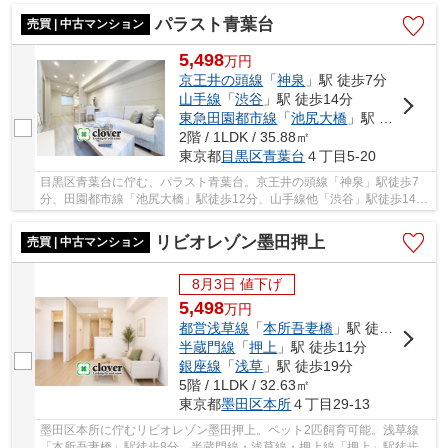
パラスト青葉台
売買 | 中古マンション
5,498
万
円
京王井の頭線
「
神泉
」駅 徒歩7分
山手線
「
渋谷
」駅 徒歩14分
東急田園都市線
「
池尻大橋
」駅 徒歩12分
2階 / 1LDK / 35.88㎡
東京都
目黒区
青葉台
４丁目5-20
目黒区青葉台に佇む、パラスト青葉台。京王井の頭線「神泉」駅徒歩7
分、田園都市線「池尻大橋」駅徒歩12分、山手線他「渋谷」駅徒歩14分
と利便性に富んだ立地です。「渋谷」駅前から、...
リビオレゾン墨田押上
売買 | 中古マンション
8月3日 値下げ
5,498
万
円
都営浅草線
「
本所吾妻橋
」駅 徒歩8分
半蔵門線
「
押上
」駅 徒歩11分
銀座線
「
浅草
」駅 徒歩19分
5階 / 1LDK / 32.63㎡
東京都
墨田区
本所
４丁目29-13
墨田区本所に佇むリビオレゾン墨田押上。ペット2匹飼育可能。浅草線
「本所吾妻橋」駅徒歩8分。半蔵門線・浅草線・押上線「押上」駅徒歩