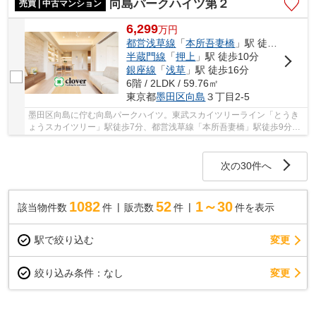
向島パークハイツ第２
売買 | 中古マンション
6,299
万
円
都営浅草線
「
本所吾妻橋
」駅 徒歩9分
半蔵門線
「
押上
」駅 徒歩10分
銀座線
「
浅草
」駅 徒歩16分
6階 / 2LDK / 59.76㎡
東京都
墨田区
向島
３丁目2-5
墨田区向島に佇む向島パークハイツ。東武スカイツリーライン「とうき
ょうスカイツリー」駅徒歩7分、都営浅草線「本所吾妻橋」駅徒歩9分、
半蔵門線ほか「押上」駅徒歩10分。東京ソラマ...
次の30件へ
1082
52
1～30
該当物件数
件
販売数
件
件を表示
駅で絞り込む
変更
変更
絞り込み条件：
なし