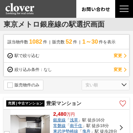
お問い合わせ
東京メトロ銀座線の駅選択画面
1082
52
1～30
該当物件数
件
販売数
件
件を表示
駅で絞り込む
変更
変更
絞り込み条件：
なし
販売物件のみ
豊栄マンション
売買 | 中古マンション
2,480
万
円
銀座線
「
浅草
」駅 徒歩16分
常磐線
「
南千住
」駅 徒歩18分
東武伊勢崎線
「
曳舟
」駅 徒歩28分