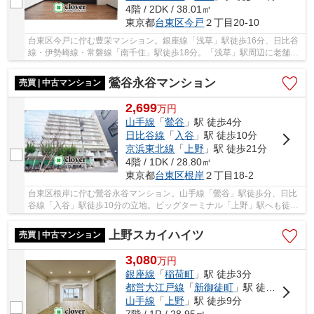
4階 / 2DK / 38.01㎡
東京都
台東区
今戸
２丁目20-10
台東区今戸に佇む豊栄マンション。銀座線「浅草」駅徒歩16分、日比谷
線・伊勢崎線・常磐線「南千住」駅徒歩18分。「浅草」駅周辺に老舗の
飲食店や商店街、商業施設等が充実しており、...
鶯谷永谷マンション
売買 | 中古マンション
2,699
万
円
山手線
「
鶯谷
」駅 徒歩4分
日比谷線
「
入谷
」駅 徒歩10分
京浜東北線
「
上野
」駅 徒歩21分
4階 / 1DK / 28.80㎡
東京都
台東区
根岸
２丁目18-2
台東区根岸に佇む鶯谷永谷マンション。山手線「鶯谷」駅徒歩分、日比
谷線「入谷」駅徒歩10分の立地。ビッグターミナル「上野」駅へも徒歩
21分。周辺には買い物施設や飲食店が充実し、...
上野スカイハイツ
売買 | 中古マンション
3,080
万
円
銀座線
「
稲荷町
」駅 徒歩3分
都営大江戸線
「
新御徒町
」駅 徒歩8分
山手線
「
上野
」駅 徒歩9分