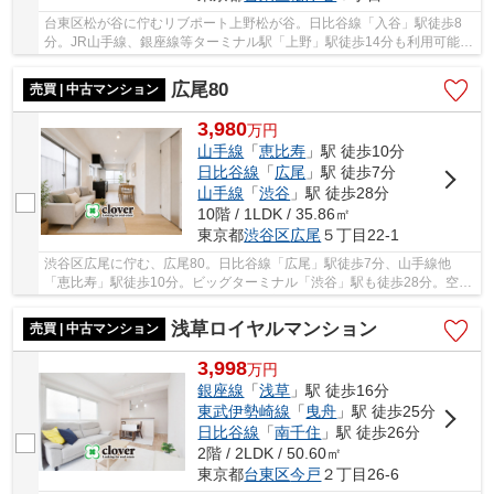
台東区松が谷に佇むリブポート上野松が谷。日比谷線「入谷」駅徒歩8
分。JR山手線、銀座線等ターミナル駅「上野」駅徒歩14分も利用可能。
1992年1月築、鉄骨鉄筋コンクリート造、鉄筋コ...
広尾80
売買 | 中古マンション
3,980
万
円
山手線
「
恵比寿
」駅 徒歩10分
日比谷線
「
広尾
」駅 徒歩7分
山手線
「
渋谷
」駅 徒歩28分
10階 / 1LDK / 35.86㎡
東京都
渋谷区
広尾
５丁目22-1
渋谷区広尾に佇む、広尾80。日比谷線「広尾」駅徒歩7分、山手線他
「恵比寿」駅徒歩10分。ビッグターミナル「渋谷」駅も徒歩28分。空港
や地方へのアクセスも良く、利便性に富んだ立地で...
浅草ロイヤルマンション
売買 | 中古マンション
3,998
万
円
銀座線
「
浅草
」駅 徒歩16分
東武伊勢崎線
「
曳舟
」駅 徒歩25分
日比谷線
「
南千住
」駅 徒歩26分
2階 / 2LDK / 50.60㎡
東京都
台東区
今戸
２丁目26-6