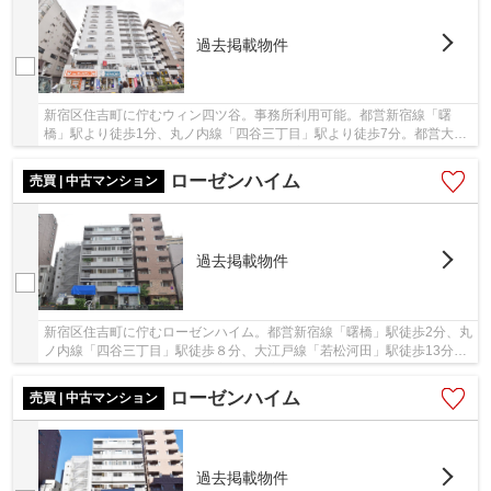
過去掲載物件
新宿区住吉町に佇むウィン四ツ谷。事務所利用可能。都営新宿線「曙
橋」駅より徒歩1分、丸ノ内線「四谷三丁目」駅より徒歩7分。都営大江
戸線「若松河田」駅も徒歩圏内で利便性に富んだ...
ローゼンハイム
売買 | 中古マンション
過去掲載物件
新宿区住吉町に佇むローゼンハイム。都営新宿線「曙橋」駅徒歩2分、丸
ノ内線「四谷三丁目」駅徒歩８分、大江戸線「若松河田」駅徒歩13分
と、通勤通学・お出掛けに大変便利な立地が魅力...
ローゼンハイム
売買 | 中古マンション
過去掲載物件