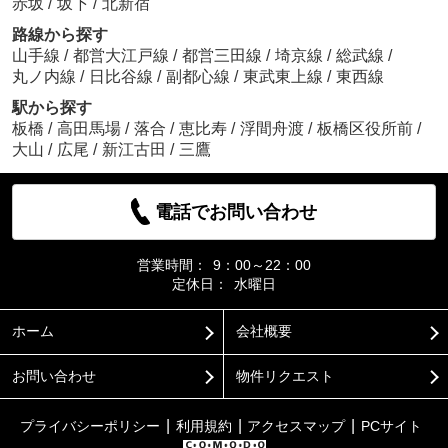
赤坂
/
坂下
/
北新宿
路線から探す
山手線
/
都営大江戸線
/
都営三田線
/
埼京線
/
総武線
/
丸ノ内線
/
日比谷線
/
副都心線
/
東武東上線
/
東西線
駅から探す
板橋
/
高田馬場
/
落合
/
恵比寿
/
浮間舟渡
/
板橋区役所前
/
大山
/
広尾
/
新江古田
/
三鷹
電話でお問い合わせ
営業時間：
9：00～22：00
定休日：
水曜日
ホーム
会社概要
お問い合わせ
物件リクエスト
プライバシーポリシー
利用規約
アクセスマップ
PCサイト