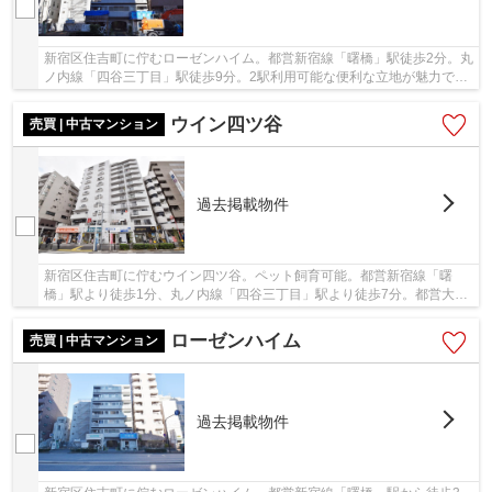
新宿区住吉町に佇むローゼンハイム。都営新宿線「曙橋」駅徒歩2分。丸
ノ内線「四谷三丁目」駅徒歩9分。2駅利用可能な便利な立地が魅力で
す。都心ながらも周辺にはスーパーやコンビニが...
ウイン四ツ谷
売買 | 中古マンション
過去掲載物件
新宿区住吉町に佇むウイン四ツ谷。ペット飼育可能。都営新宿線「曙
橋」駅より徒歩1分、丸ノ内線「四谷三丁目」駅より徒歩7分。都営大江
戸線「若松河田」駅も徒歩圏内で利便性に富んだ...
ローゼンハイム
売買 | 中古マンション
過去掲載物件