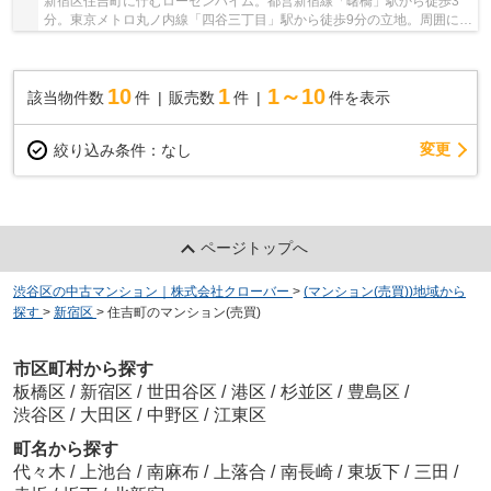
新宿区住吉町に佇むローゼンハイム。都営新宿線「曙橋」駅から徒歩3
分。東京メトロ丸ノ内線「四谷三丁目」駅から徒歩9分の立地。周囲には
スーパーマーケットやコンビニエンスストアも...
10
1
1～10
該当物件数
件
販売数
件
件を表示
変更
絞り込み条件：
なし
ページトップへ
渋谷区の中古マンション｜株式会社クローバー
>
(マンション(売買))地域から
探す
>
新宿区
>
住吉町のマンション(売買)
市区町村から探す
板橋区
/
新宿区
/
世田谷区
/
港区
/
杉並区
/
豊島区
/
渋谷区
/
大田区
/
中野区
/
江東区
町名から探す
代々木
/
上池台
/
南麻布
/
上落合
/
南長崎
/
東坂下
/
三田
/