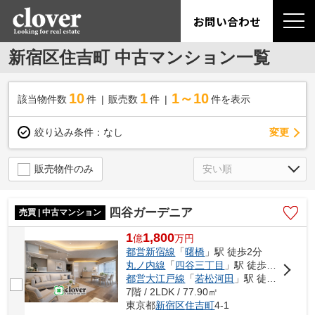
お問い合わせ
新宿区住吉町 中古マンション一覧
10
1
1～10
該当物件数
件
販売数
件
件を表示
変更
絞り込み条件：
なし
販売物件のみ
四谷ガーデニア
売買 | 中古マンション
1
1,800
億
万
円
都営新宿線
「
曙橋
」駅 徒歩2分
丸ノ内線
「
四谷三丁目
」駅 徒歩9分
都営大江戸線
「
若松河田
」駅 徒歩14分
7階 / 2LDK / 77.90㎡
東京都
新宿区
住吉町
4-1