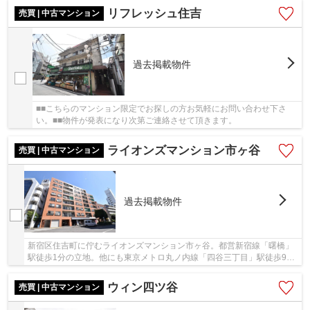
リフレッシュ住吉
売買 | 中古マンション
過去掲載物件
■■こちらのマンション限定でお探しの方お気軽にお問い合わせ下さ
い。■■物件が発表になり次第ご連絡させて頂きます。
ライオンズマンション市ヶ谷
売買 | 中古マンション
過去掲載物件
新宿区住吉町に佇むライオンズマンション市ヶ谷。都営新宿線「曙橋」
駅徒歩1分の立地。他にも東京メトロ丸ノ内線「四谷三丁目」駅徒歩9分
も利用可能です。昭和52年4月築、SRC造8階建て...
ウィン四ツ谷
売買 | 中古マンション