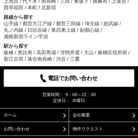
上池台
/
代々木
/
南長崎
/
三田
/
東坂下
/
南麻布
/
上落合
/
西早稲田
/
本町
/
北新宿
路線から探す
山手線
/
都営大江戸線
/
都営三田線
/
埼京線
/
総武線
/
丸ノ内線
/
日比谷線
/
東武東上線
/
副都心線
/
湘南新宿ライン宇須
駅から探す
板橋
/
恵比寿
/
高田馬場
/
浮間舟渡
/
大山
/
板橋区役所前
/
新江古田
/
落合南長崎
/
渋谷
/
三鷹
電話でお問い合わせ
営業時間：
9：00～22：00
定休日：
水曜日
ホーム
会社概要
お問い合わせ
物件リクエスト