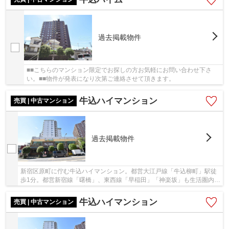
過去掲載物件
■■こちらのマンション限定でお探しの方お気軽にお問い合わせ下さ
い。■■物件が発表になり次第ご連絡させて頂きます。
牛込ハイマンション
売買 | 中古マンション
過去掲載物件
新宿区原町に佇む牛込ハイマンション。都営大江戸線「牛込柳町」駅徒
歩1分。都営新宿線「曙橋」、東西線「早稲田」「神楽坂」も生活圏内。
大事な家族ペットも飼育可能。フラット35適合...
牛込ハイマンション
売買 | 中古マンション