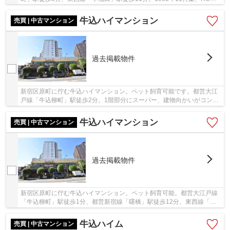
造、総戸数94戸のマンションです。近隣にはスーパー・...
牛込ハイマンション
売買 | 中古マンション
過去掲載物件
新宿区原町に佇む牛込ハイマンション。ペット飼育可能です。都営大江
戸線「牛込柳町」駅徒歩2分。1階部分にスーパー、建物向かいがコンビ
ニというお買い物環境に恵まれた立地です。東...
牛込ハイマンション
売買 | 中古マンション
過去掲載物件
新宿区原町に佇む牛込ハイマンション。ペット飼育可能。都営大江戸線
「牛込柳町」駅徒歩1分、都営新宿線「曙橋」駅徒歩12分、東西線「神
楽坂」駅徒歩15分。複数路線利用可能。1970年築...
牛込ハイム
売買 | 中古マンション