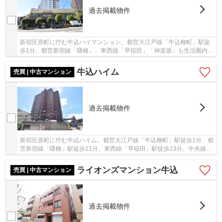
過去掲載物件
新宿区原町に佇む牛込ハイマンション。都営大江戸線「牛込柳町」駅徒
歩1分。都営新宿線「曙橋」、東西線「早稲田」「神楽坂」も生活圏内。
大事な家族ペットも飼育可能。フラット35適合...
牛込ハイム
売買 | 中古マンション
過去掲載物件
新宿区原町に佇む牛込ハイム。都営大江戸線「牛込柳町」駅徒歩1分、都
営新宿線「曙橋」駅徒歩11分、東西線「早稲田」駅徒歩13分。中央線
「飯田橋」駅や山手線「新宿」駅へのアクセスも...
ライオンズマンション牛込
売買 | 中古マンション
過去掲載物件