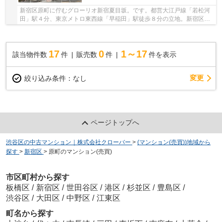
新宿区原町に佇むグローリオ新宿夏目坂。です。都営大江戸線「若松河
田」駅４分、東京メトロ東西線「早稲田」駅徒歩８分の立地。新宿区中
心を生活圏として、利便性に富んでいます。周...
17
0
1～17
該当物件数
件
販売数
件
件を表示
変更
絞り込み条件：
なし
ページトップへ
渋谷区の中古マンション｜株式会社クローバー
>
(マンション(売買))地域から
探す
>
新宿区
>
原町のマンション(売買)
市区町村から探す
板橋区
/
新宿区
/
世田谷区
/
港区
/
杉並区
/
豊島区
/
渋谷区
/
大田区
/
中野区
/
江東区
町名から探す