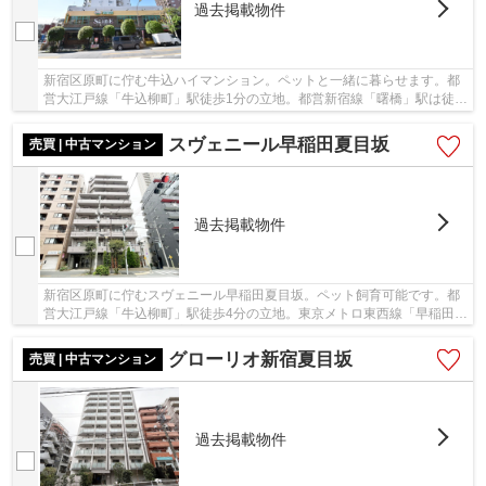
過去掲載物件
新宿区原町に佇む牛込ハイマンション。ペットと一緒に暮らせます。都
営大江戸線「牛込柳町」駅徒歩1分の立地。都営新宿線「曙橋」駅は徒歩
11分と複数路線が利用可能です。駅前立地だけ...
スヴェニール早稲田夏目坂
売買 | 中古マンション
過去掲載物件
新宿区原町に佇むスヴェニール早稲田夏目坂。ペット飼育可能です。都
営大江戸線「牛込柳町」駅徒歩4分の立地。東京メトロ東西線「早稲田」
駅は徒歩10分、都営新宿線「曙橋」駅は徒歩13...
グローリオ新宿夏目坂
売買 | 中古マンション
過去掲載物件