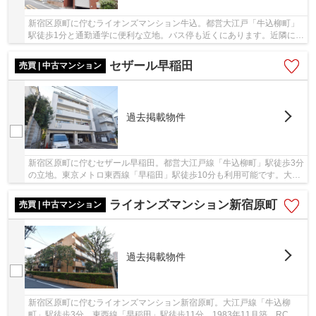
新宿区原町に佇むライオンズマンション牛込。都営大江戸「牛込柳町」
駅徒歩1分と通勤通学に便利な立地。バス停も近くにあります。近隣にコ
ンビニ・スーパー・病院・学校などがあり生活...
セザール早稲田
売買 | 中古マンション
過去掲載物件
新宿区原町に佇むセザール早稲田。都営大江戸線「牛込柳町」駅徒歩3分
の立地。東京メトロ東西線「早稲田」駅徒歩10分も利用可能です。大通
りには面しておらず閑静な住宅街です。周辺に...
ライオンズマンション新宿原町
売買 | 中古マンション
過去掲載物件
新宿区原町に佇むライオンズマンション新宿原町。大江戸線「牛込柳
町」駅徒歩3分、東西線「早稲田」駅徒歩11分。1983年11月築、RC