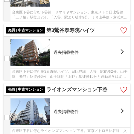
台東区下谷に佇む下谷第一サマリヤマンション。東京メトロ日比谷線
「三ノ輪」駅徒歩7分。「入谷」駅より徒歩9分、ＪＲ山手線・京浜東北
線「鶯谷」駅より徒歩15分の立地です。鉄骨鉄筋...
第3鶯谷泰寿院ハイツ
売買 | 中古マンション
過去掲載物件
台東区下谷に佇む第3泰寿院ハイツ。日比谷線「入谷」駅徒歩2分、山手
線「鶯谷」駅徒歩6分、山手線他「上野」駅徒歩15分と通勤通学は勿論
のこと、地方へのアクセスも良く利便性良好な立...
ライオンズマンション下谷
売買 | 中古マンション
過去掲載物件
台東区下谷に佇むライオンズマンション下谷。東京メトロ日比谷線「入