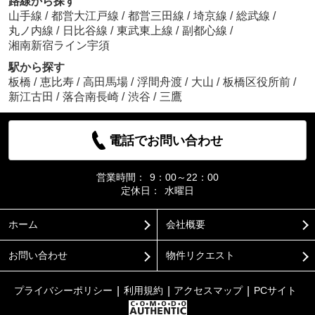
路線から探す
山手線
/
都営大江戸線
/
都営三田線
/
埼京線
/
総武線
/
丸ノ内線
/
日比谷線
/
東武東上線
/
副都心線
/
湘南新宿ライン宇須
駅から探す
板橋
/
恵比寿
/
高田馬場
/
浮間舟渡
/
大山
/
板橋区役所前
/
新江古田
/
落合南長崎
/
渋谷
/
三鷹
電話でお問い合わせ
営業時間：
9：00～22：00
定休日：
水曜日
ホーム
会社概要
お問い合わせ
物件リクエスト
プライバシーポリシー
利用規約
アクセスマップ
PCサイト