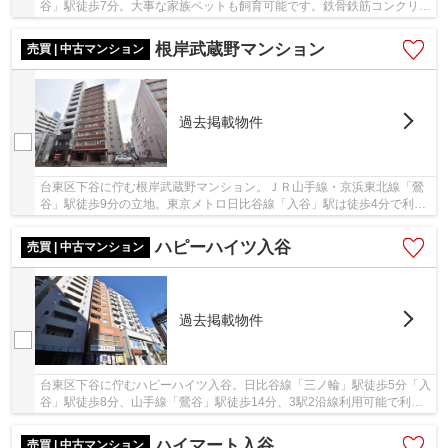
谷」駅徒歩7分。大事な家族ペットも飼育可能です。鉄骨鉄筋コンクリー
ト造9階建て、総戸数26戸の建物です。平成28...
根岸武蔵野マンション
売買 | 中古マンション
過去掲載物件
台東区下谷に佇む根岸武蔵野マンション。ＪＲ山手線・京浜東北線「鶯
谷」駅徒歩9分の立地。東京メトロ日比谷線「入谷」駅は徒歩4分で利用
可能です。昭和45年9月築、ＳＲＣ造11階建て、...
ハピーハイツ入谷
売買 | 中古マンション
過去掲載物件
台東区下谷に佇むハピーハイツ入谷。日比谷線「三ノ輪」駅徒歩5分「入
谷」駅徒歩8分、山手線「鶯谷」駅徒歩14分、3駅2沿線利用可能で利便
性良好な立地。徒歩圏内にスーパーやコンビニ...
ハイマート入谷
売買 | 中古マンション