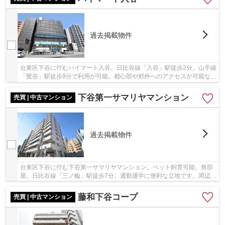
過去掲載物件
台東区下谷に佇むハイマート入谷。日比谷線「入谷」駅徒歩2分。山手線
「鶯谷」駅徒歩9分で利用が可能。都心部や郊外へのアクセスが可能な立
地です。近隣には商業施設や飲食店が多数点...
下谷第一サマリヤマンション
売買 | 中古マンション
過去掲載物件
台東区下谷に佇む下谷第一サマリヤマンション。ペット飼育可能。角部
屋。日比谷線「三ノ輪」駅徒歩7分。通勤通学に便利な立地です。周辺に
はスーパーやコンビニ、ジョイフル三ノ輪商店...
藤和下谷コープ
売買 | 中古マンション