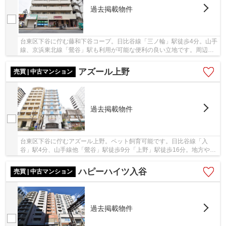
過去掲載物件
台東区下谷に佇む藤和下谷コープ。日比谷線「三ノ輪」駅徒歩4分。山手
線、京浜東北線「鶯谷」駅も利用が可能な便利の良い立地です。周辺に
は商業施設が多数有、お買い物には困らない環...
アズール上野
売買 | 中古マンション
過去掲載物件
台東区下谷に佇むアズール上野。ペット飼育可能です。日比谷線「入
谷」駅4分、山手線他「鶯谷」駅徒歩9分「上野」駅徒歩16分。地方や空
港へのアクセスも良く、利便性に富んだ立地です...
ハピーハイツ入谷
売買 | 中古マンション
過去掲載物件