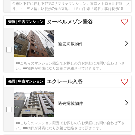
台東区下谷に佇む下谷第2サマリヤマンション。東京メトロ日比谷線「入
谷」・「三ノ輪」駅徒歩7分の立地。ＪＲ山手線「鶯谷」駅は徒歩15分
と複数路線が利用可能です。周辺にはスーパー...
ヌーベルメゾン鶯谷
売買 | 中古マンション
過去掲載物件
■■こちらのマンション限定でお探しの方お気軽にお問い合わせ下さ
い。■■物件が発表になり次第ご連絡させて頂きます。
エクレール入谷
売買 | 中古マンション
過去掲載物件
■■こちらのマンション限定でお探しの方お気軽にお問い合わせ下さ
い。■■物件が発表になり次第ご連絡させて頂きます。