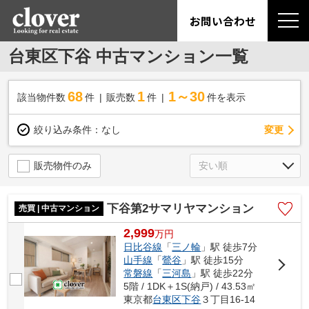
お問い合わせ
台東区下谷 中古マンション一覧
68
1
1～30
該当物件数
件
販売数
件
件を表示
変更
絞り込み条件：
なし
販売物件のみ
下谷第2サマリヤマンション
売買 | 中古マンション
2,999
万
円
日比谷線
「
三ノ輪
」駅 徒歩7分
山手線
「
鶯谷
」駅 徒歩15分
常磐線
「
三河島
」駅 徒歩22分
5階 / 1DK＋1S(納戸) / 43.53㎡
東京都
台東区
下谷
３丁目16-14