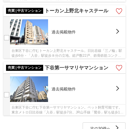
も11分と、大変利便性の高い立地。建物は昭和5...
トーカン上野北キャステール
売買 | 中古マンション
過去掲載物件
台東区下谷に佇むトーカン上野北キャステール。日比谷線「三ノ輪」駅
徒歩6分・「入谷」駅徒歩８分の立地。総戸数22戸、鉄骨鉄筋コンクリ
ート造11階建て、1986年築の外観タイル貼りの新...
下谷第一サマリヤマンション
売買 | 中古マンション
過去掲載物件
台東区下谷に佇む下谷第一サマリヤマンション。ペット飼育可能です。
東京メトロ日比谷線「入谷」駅徒歩7分。JR山手線「鶯谷」駅も徒歩15
分で利用可能。通勤通学に便利な立地です。周辺...
次の30件へ