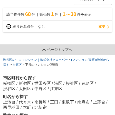
68
1
1～30
該当物件数
件
販売数
件
件を表示
変更
絞り込み条件：
なし
ページトップへ
渋谷区の中古マンション｜株式会社クローバー
>
(マンション(売買))地域から
探す
>
台東区
>
下谷のマンション(売買)
市区町村から探す
板橋区
/
新宿区
/
世田谷区
/
港区
/
杉並区
/
豊島区
/
渋谷区
/
大田区
/
中野区
/
江東区
町名から探す
上池台
/
代々木
/
南長崎
/
三田
/
東坂下
/
南麻布
/
上落合
/
西早稲田
/
本町
/
北新宿