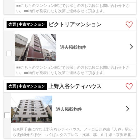
■■こちらのマンション限定でお探しの方お気軽にお問い合わせ下さ
い。■■物件が発表になり次第ご連絡させて頂きます。
ビクトリアマンション
売買 | 中古マンション
過去掲載物件
■■こちらのマンション限定でお探しの方お気軽にお問い合わせ下さ
い。■■物件が発表になり次第ご連絡させて頂きます。
上野入谷シティハウス
売買 | 中古マンション
過去掲載物件
台東区千束に佇む上野入谷シティハウス。メトロ日比谷線「入谷」駅か
ら徒歩6分のほか、つくばエクスプレス「浅草」駅、山手線・京浜東北線
「鶯谷」駅も利用可能。住友不動産旧分譲、熊...