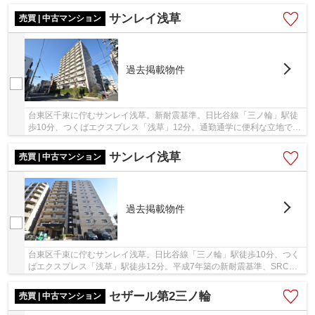
サンレイ浅草
売買 | 中古マンション
過去掲載物件
台東区千束に佇むサンレイ浅草。新耐震基準。日比谷線「三ノ輪」駅徒
歩10分、つくばエクスプレス「浅草」12分。通勤通学に便利な立地で
す。周辺には、スーパーやコンビニなどがありお...
サンレイ浅草
売買 | 中古マンション
過去掲載物件
台東区千束に佇むサンレイ浅草。日比谷線「三ノ輪」駅徒歩10分、つく
ばエクスプレス「浅草」駅徒歩12分。平成7年築の新耐震基準、SRC造
12階建、総戸数82戸で外壁タイル張り宅配ボック...
セザール第2三ノ輪
売買 | 中古マンション