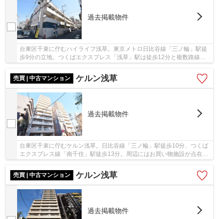
過去掲載物件
台東区千束に佇むハイライフ浅草。東京メトロ日比谷線「三ノ輪」駅徒
歩9分の立地。つくばエクスプレス「浅草」駅は徒歩12分と複数路線が
利用可能です。周辺にはスーパーやコンビニ、ド...
ケルン浅草
売買 | 中古マンション
過去掲載物件
台東区千束に佇むケルン浅草。日比谷線「三ノ輪」駅徒歩10分、つくば
エクスプレス線「南千住」駅徒歩13分。周辺にはお買い物施設が点在
し、生活環境が整っています。小中学校が近かっ...
ケルン浅草
売買 | 中古マンション
過去掲載物件