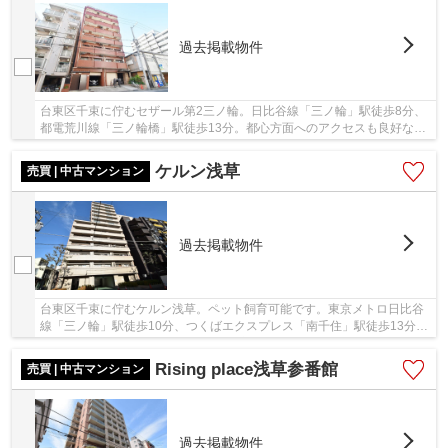
過去掲載物件
台東区千束に佇むセザール第2三ノ輪。日比谷線「三ノ輪」駅徒歩8分、
都電荒川線「三ノ輪橋」駅徒歩13分。都心方面へのアクセスも良好な立
地で、通勤や通学にも便利です。周囲にはスー...
ケルン浅草
売買 | 中古マンション
過去掲載物件
台東区千束に佇むケルン浅草。ペット飼育可能です。東京メトロ日比谷
線「三ノ輪」駅徒歩10分、つくばエクスプレス「南千住」駅徒歩13分。
1階に交番がありセキュリティー体制良好。総戸...
Rising place浅草参番館
売買 | 中古マンション
過去掲載物件