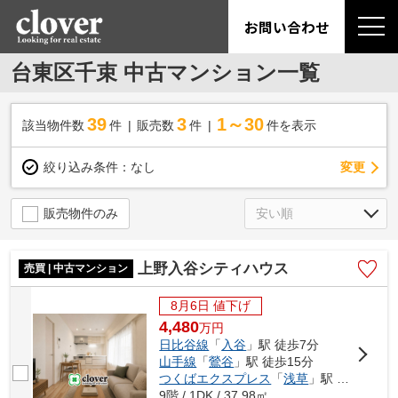
お問い合わせ
台東区千束 中古マンション一覧
39
3
1～30
該当物件数
件
販売数
件
件を表示
変更
絞り込み条件：
なし
販売物件のみ
上野入谷シティハウス
売買 | 中古マンション
8月6日 値下げ
4,480
万
円
日比谷線
「
入谷
」駅 徒歩7分
山手線
「
鶯谷
」駅 徒歩15分
つくばエクスプレス
「
浅草
」駅 徒歩15分
9階 / 1DK / 37.98㎡