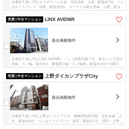
台東区千束に佇むエスポワール入谷。日比谷線「入谷」駅徒歩7分、つく
ばエクスプレス「浅草」駅徒歩9分。ターミナル駅山手線「上野」駅まで
1駅、乗車時間2分で通勤通学や利便性に富ん...
LINX AVENIR
売買 | 中古マンション
過去掲載物件
台東区千束に佇むLINX AVENIR。ペット飼育可能です。東京メトロ日比
谷線「三ノ輪」徒歩8分、都電荒川線「三ノ輪橋」駅徒歩14分で2駅2路
線利用可能。ビッグターミナル山手線「上野」駅...
上野ダイカンプラザCity
売買 | 中古マンション
過去掲載物件
台東区千束に佇む上野ダイカンプラザ。事務所利用可能。日比谷線「入
谷」駅徒歩9分、つくばエクスプレス「浅草」駅徒歩7分。浅草・上野エ
リアが生活圏で、普段のお買い物・お出掛けに...