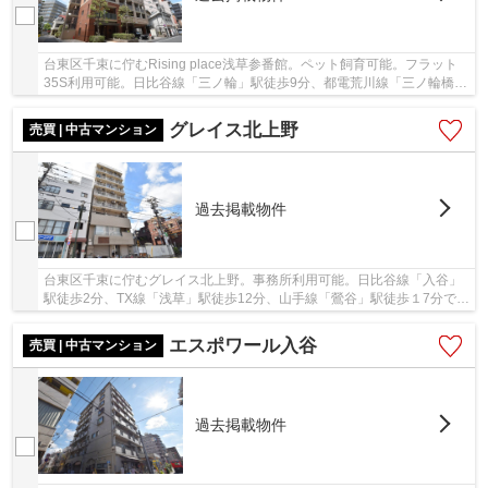
台東区千束に佇むRising place浅草参番館。ペット飼育可能。フラット
35S利用可能。日比谷線「三ノ輪」駅徒歩9分、都電荒川線「三ノ輪橋」
駅徒歩15分、TX線「浅草」駅徒歩16分。周辺に...
グレイス北上野
売買 | 中古マンション
過去掲載物件
台東区千束に佇むグレイス北上野。事務所利用可能。日比谷線「入谷」
駅徒歩2分、TX線「浅草」駅徒歩12分、山手線「鶯谷」駅徒歩１7分で、
通勤通学やお出掛けに便利な立地。下町情緒あ...
エスポワール入谷
売買 | 中古マンション
過去掲載物件