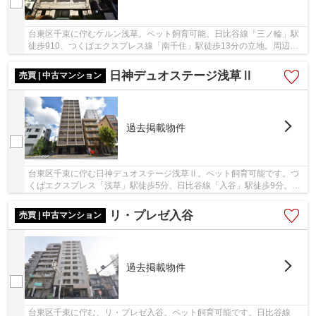
台東区千束に佇むケルン浅草。ペット飼育可能。日比谷線「三ノ輪」駅
徒歩910、つくばエクスプレス線「南千住」駅徒歩13分の立地。周辺に
はお買い物施設や飲食店が揃い、住環境は整って...
日神デュオステージ浅草Ⅱ
売買 | 中古マンション
過去掲載物件
台東区千束に佇む日神デュオステージ浅草Ⅱ。ペット飼育可能です。つ
くばエクスプレス「浅草」駅徒歩5分、日比谷線「入谷」駅徒歩9分。浅
草寺やかっぱ橋道具街まで徒歩8分の下町情緒漂...
リ・プレゼ入谷
売買 | 中古マンション
過去掲載物件
台東区千束に佇む、リ・プレゼ入谷。ペット飼育可能です。日比谷線