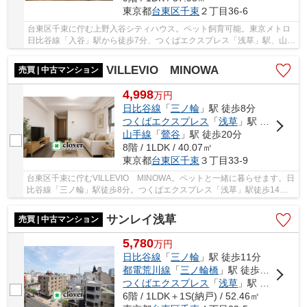
東京都
台東区
千束
２丁目36-6
台東区千束に佇む上野入谷シティハウス。ペット飼育可能。東京メトロ
日比谷線「入谷」駅から徒歩7分、つくばエクスプレス「浅草」駅、山手
線・京浜東北線「鶯谷」駅も利用可能。1990年...
VILLEVIO MINOWA
売買 | 中古マンション
4,998
万
円
日比谷線
「
三ノ輪
」駅 徒歩8分
つくばエクスプレス
「
浅草
」駅 徒歩14分
山手線
「
鶯谷
」駅 徒歩20分
8階 / 1LDK / 40.07㎡
東京都
台東区
千束
３丁目33-9
台東区千束に佇むVILLEVIO MINOWA。ペットと一緒に暮らせます。日
比谷線「三ノ輪」駅徒歩8分。つくばエクスプレス「浅草」駅徒歩14分
も利用可能。2017年3月築、RC造地下1階付9階建て...
サンレイ浅草
売買 | 中古マンション
5,780
万
円
日比谷線
「
三ノ輪
」駅 徒歩11分
都電荒川線
「
三ノ輪橋
」駅 徒歩15分
つくばエクスプレス
「
浅草
」駅 徒歩16分
6階 / 1LDK＋1S(納戸) / 52.46㎡