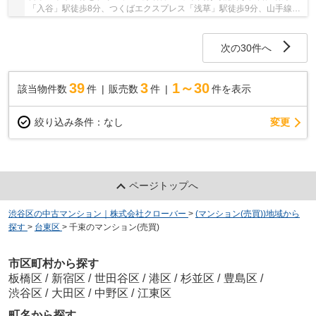
「入谷」駅徒歩8分、つくばエクスプレス「浅草」駅徒歩9分、山手線
「鶯谷」駅徒歩18分。ビッグターミナル「上野」駅...
次の30件へ
39
3
1～30
該当物件数
件
販売数
件
件を表示
変更
絞り込み条件：
なし
ページトップへ
渋谷区の中古マンション｜株式会社クローバー
>
(マンション(売買))地域から
探す
>
台東区
>
千束のマンション(売買)
市区町村から探す
板橋区
/
新宿区
/
世田谷区
/
港区
/
杉並区
/
豊島区
/
渋谷区
/
大田区
/
中野区
/
江東区
町名から探す