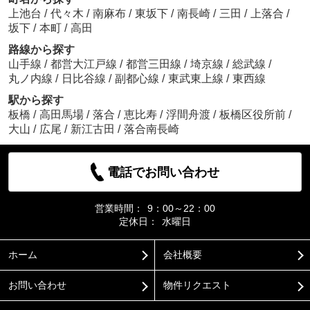
上池台
/
代々木
/
南麻布
/
東坂下
/
南長崎
/
三田
/
上落合
/
坂下
/
本町
/
高田
路線から探す
山手線
/
都営大江戸線
/
都営三田線
/
埼京線
/
総武線
/
丸ノ内線
/
日比谷線
/
副都心線
/
東武東上線
/
東西線
駅から探す
板橋
/
高田馬場
/
落合
/
恵比寿
/
浮間舟渡
/
板橋区役所前
/
大山
/
広尾
/
新江古田
/
落合南長崎
電話でお問い合わせ
営業時間：
9：00～22：00
定休日：
水曜日
ホーム
会社概要
お問い合わせ
物件リクエスト