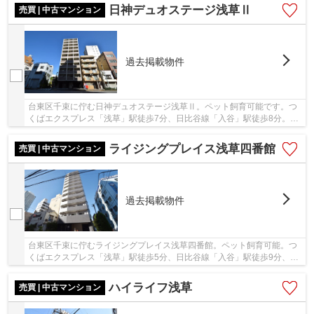
日神デュオステージ浅草Ⅱ
売買 | 中古マンション
過去掲載物件
台東区千束に佇む日神デュオステージ浅草Ⅱ。ペット飼育可能です。つ
くばエクスプレス「浅草」駅徒歩7分、日比谷線「入谷」駅徒歩8分。近
隣には買い物施設のほか、花やしきや浅草寺があ...
ライジングプレイス浅草四番館
売買 | 中古マンション
過去掲載物件
台東区千束に佇むライジングプレイス浅草四番館。ペット飼育可能。つ
くばエクスプレス「浅草」駅徒歩5分、日比谷線「入谷」駅徒歩9分、銀
座線「田原町」駅徒歩12分。ビッグターミナル...
ハイライフ浅草
売買 | 中古マンション