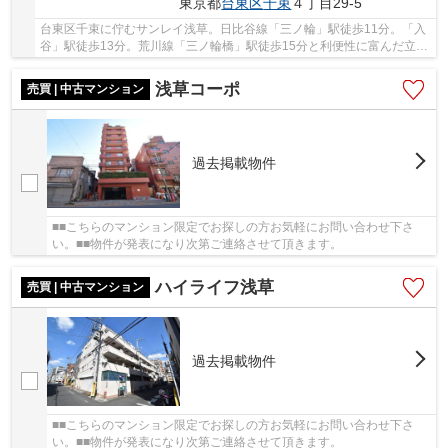
東京都
台東区
千束
４丁目29-5
台東区千束に佇むサンレイ浅草。日比谷線「三ノ輪」駅徒歩11分。「入
谷」駅徒歩13分。荒川線「三ノ輪橋」駅徒歩15分と利便性に富んだ立地
です。周辺には、買い物施設や飲食店、病院等...
浅草コーポ
売買 | 中古マンション
過去掲載物件
■■こちらのマンション限定でお探しの方お気軽にお問い合わせ下さ
い。■■物件が発表になり次第ご連絡させて頂きます。
ハイライフ浅草
売買 | 中古マンション
過去掲載物件
■■こちらのマンション限定でお探しの方お気軽にお問い合わせ下さ
い。■■物件が発表になり次第ご連絡させて頂きます。