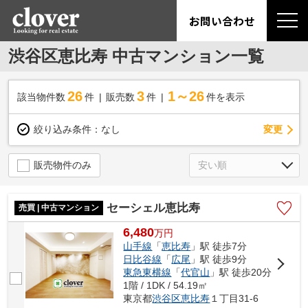
お問い合わせ
渋谷区恵比寿 中古マンション一覧
26
3
1～26
該当物件数
件
販売数
件
件を表示
変更
絞り込み条件：
なし
販売物件のみ
セーシェル恵比寿
売買 | 中古マンション
6,480
万
円
山手線
「
恵比寿
」駅 徒歩7分
日比谷線
「
広尾
」駅 徒歩9分
東急東横線
「
代官山
」駅 徒歩20分
1階 / 1DK / 54.19㎡
東京都
渋谷区
恵比寿
１丁目31-6