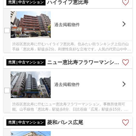
ハイライフ恵比寿
売買 | 中古マンション
過去掲載物件
渋谷区恵比寿に佇むハイライフ恵比寿。住みたい街ランキング上位の山
手線「恵比寿」駅徒歩2分。利便性良好な立地です。人気の代官山や中目
黒も徒歩圏内。周辺には商業施設やスーパーが...
ニュー恵比寿フラワーマンション
売買 | 中古マンション
過去掲載物件
渋谷区恵比寿に佇むニュー恵比寿フラワーマンション。事務所使用可
能。山手線他「恵比寿」駅徒歩8分、日比谷線「広尾」駅徒歩15分。
「恵比寿」駅周辺にはお洒落な飲食店等が充実してお...
菱和パレス広尾
売買 | 中古マンション