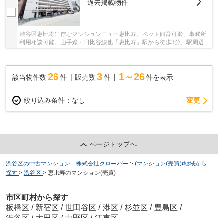
過去掲載物件
渋谷区恵比寿に佇むマンションニュー恵比寿。ペット飼育可能、事務所
利用相談可能。山手線・日比谷線他「恵比寿」駅から徒歩3分。駅周辺は
大型商業施設や飲食店が豊富に揃い、賑わいの...
26
3
1～26
該当物件数
件
販売数
件
件を表示
変更
絞り込み条件：
なし
ページトップへ
渋谷区の中古マンション｜株式会社クローバー
>
(マンション(売買))地域から
探す
>
渋谷区
>
恵比寿のマンション(売買)
市区町村から探す
板橋区
/
新宿区
/
世田谷区
/
港区
/
杉並区
/
豊島区
/
渋谷区
/
大田区
/
中野区
/
江東区