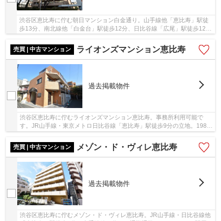
渋谷区恵比寿に佇む朝日マンション白金通り。山手線他「恵比寿」駅徒
歩13分、南北線他「白金台」駅徒歩12分、日比谷線「広尾」駅徒歩12分
と利便性の高い立地です。平成10年築、SRC・RC...
ライオンズマンション恵比寿
売買 | 中古マンション
過去掲載物件
渋谷区恵比寿に佇むライオンズマンション恵比寿。事務所利用可能で
す。JR山手線・東京メトロ日比谷線「恵比寿」駅徒歩9分の立地。1987
年11月築の新耐震基準、鉄筋コンクリート造4階建...
メゾン・ド・ヴィレ恵比寿
売買 | 中古マンション
過去掲載物件
渋谷区恵比寿に佇むメゾン・ド・ヴィレ恵比寿。JR山手線・日比谷線他