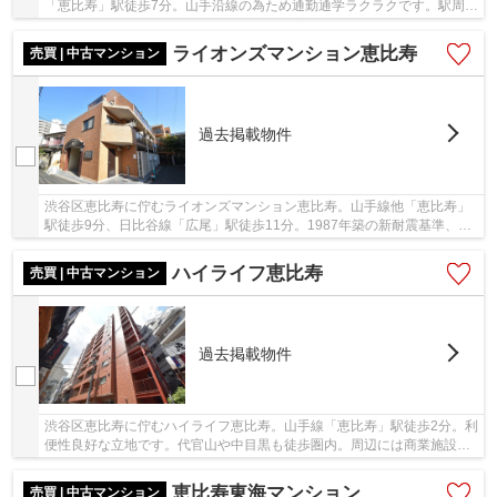
「恵比寿」駅徒歩7分。山手沿線の為ため通勤通学ラクラクです。駅周辺
はスーパーやドラッグストア、飲食店が充実し...
ライオンズマンション恵比寿
売買 | 中古マンション
過去掲載物件
渋谷区恵比寿に佇むライオンズマンション恵比寿。山手線他「恵比寿」
駅徒歩9分、日比谷線「広尾」駅徒歩11分。1987年築の新耐震基準、多
田建設施工RC造4階建て総戸数33戸、外観タイル...
ハイライフ恵比寿
売買 | 中古マンション
過去掲載物件
渋谷区恵比寿に佇むハイライフ恵比寿。山手線「恵比寿」駅徒歩2分。利
便性良好な立地です。代官山や中目黒も徒歩圏内。周辺には商業施設や
スーパーが多数あり、買い物も便利。また飲食...
恵比寿東海マンション
売買 | 中古マンション