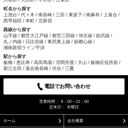
町名から探す
上池台
/
代々木
/
南長崎
/
三田
/
東坂下
/
南麻布
/
上落合
/
西早稲田
/
本町
/
北新宿
路線から探す
山手線
/
都営大江戸線
/
都営三田線
/
埼京線
/
総武線
/
丸ノ内線
/
日比谷線
/
東武東上線
/
副都心線
/
湘南新宿ライン宇須
駅から探す
板橋
/
恵比寿
/
高田馬場
/
浮間舟渡
/
大山
/
板橋区役所前
/
新江古田
/
落合南長崎
/
渋谷
/
三鷹
電話でお問い合わせ
営業時間：
9：00～22：00
定休日：
水曜日
ホーム
会社概要