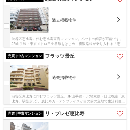
過去掲載物件
渋谷区恵比寿に佇む恵比寿東海マンション。ペットの飼育が可能です。
JR山手線・東京メトロ日比谷線をはじめ、複数路線が乗り入れる「恵比
寿」駅から徒歩4分の立地。物件近くにはコンビ...
フラッツ景丘
売買 | 中古マンション
過去掲載物件
渋谷区恵比寿に佇むフラッツ景丘。JR山手線・JR埼京線・日比谷線「恵
比寿」駅徒歩5分。恵比寿ガーデンプレイスが目の前の立地で生活利便良
好、都心にいながら緑の多い住環境です。1983...
リ・プレゼ恵比寿
売買 | 中古マンション