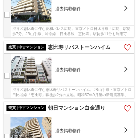
過去掲載物件
渋谷区恵比寿に佇む菱和パレス広尾。東京メトロ日比谷線「広尾」駅徒
歩7分。JR山手線、埼京線、日比谷線「恵比寿」駅徒歩11分も利用可
能。平成11年築、オートロック、外壁タイル貼り。...
恵比寿リバストーンハイム
売買 | 中古マンション
過去掲載物件
渋谷区恵比寿に佇む恵比寿リバストーンハイム。JR山手線・東京メトロ
日比谷線「恵比寿」駅徒歩2分の立地。昭和57年9月築の新耐震基準、鉄
骨鉄筋コンクリート造10階建て、総戸数28戸の...
朝日マンション白金通り
売買 | 中古マンション
過去掲載物件