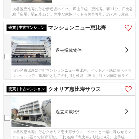
渋谷区恵比寿に佇む伊達坂ハイツ。JR山手線「恵比寿」駅11分。日比谷
線「広尾」駅徒歩12分。大事な家族ペットも飼育可能。1973年3月築、
鉄骨鉄筋コンクリート造11階建て、総戸数48戸、...
マンションニュー恵比寿
売買 | 中古マンション
過去掲載物件
渋谷区恵比寿に佇むマンションニュー恵比寿。ペットと一緒に暮らせる
マンションで、事務所としての利用も可能。JR山手線・湘南新宿ライ
ン・埼京線・日比谷線「恵比寿」駅から徒歩３分...
クオリア恵比寿サウス
売買 | 中古マンション
過去掲載物件
渋谷区恵比寿に佇むクオリア恵比寿サウス。ペットと一緒に暮らせるマ
ンション2匹まで飼育可能。日比谷線「恵比寿」駅徒歩4分、山手線・湘