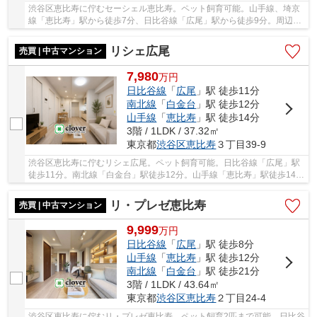
渋谷区恵比寿に佇むセーシェル恵比寿。ペット飼育可能。山手線、埼京
線「恵比寿」駅から徒歩7分、日比谷線「広尾」駅から徒歩9分。周辺は
大型商業施設や飲食店で賑わい、生活環境が整...
リシェ広尾
売買 | 中古マンション
7,980
万
円
日比谷線
「
広尾
」駅 徒歩11分
南北線
「
白金台
」駅 徒歩12分
山手線
「
恵比寿
」駅 徒歩14分
3階 / 1LDK / 37.32㎡
東京都
渋谷区
恵比寿
３丁目39-9
渋谷区恵比寿に佇むリシェ広尾。ペット飼育可能。日比谷線「広尾」駅
徒歩11分。南北線「白金台」駅徒歩12分。山手線「恵比寿」駅徒歩14分
と利便性に富んだ立地です。周辺には買い物施...
リ・プレゼ恵比寿
売買 | 中古マンション
9,999
万
円
日比谷線
「
広尾
」駅 徒歩8分
山手線
「
恵比寿
」駅 徒歩12分
南北線
「
白金台
」駅 徒歩21分
3階 / 1LDK / 43.64㎡
東京都
渋谷区
恵比寿
２丁目24-4
渋谷区恵比寿に佇むリ・プレゼ恵比寿。ペット飼育2匹まで可能。日比谷