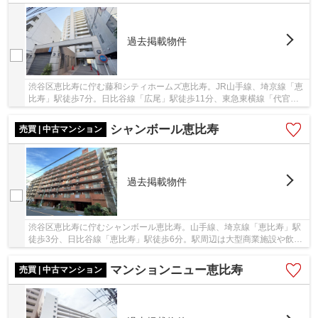
過去掲載物件
渋谷区恵比寿に佇む藤和シティホームズ恵比寿。JR山手線、埼京線「恵
比寿」駅徒歩7分。日比谷線「広尾」駅徒歩11分、東急東横線「代官
山」駅徒歩14分が利用可能。2002年3月築、鉄骨鉄...
シャンボール恵比寿
売買 | 中古マンション
過去掲載物件
渋谷区恵比寿に佇むシャンボール恵比寿。山手線、埼京線「恵比寿」駅
徒歩3分、日比谷線「恵比寿」駅徒歩6分。駅周辺は大型商業施設や飲食
店で賑わい、生活環境が整っています。1983年...
マンションニュー恵比寿
売買 | 中古マンション