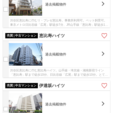
過去掲載物件
渋谷区恵比寿に佇むリ・プレゼ恵比寿。事務所利用可。ペット飼育可。
東京メトロ日比谷線「広尾」駅徒歩7分、JR山手線「恵比寿」駅徒歩12
分の立地。周辺には買い物施設が充実、病院や公...
恵比寿ハイツ
売買 | 中古マンション
過去掲載物件
渋谷区恵比寿に佇む恵比寿ハイツ。山手線・埼京線・湘南新宿ライン
「恵比寿」駅まで徒歩10分、日比谷線「広尾」駅まで徒歩10分。とても
便利な立地です。周辺にはお店も多く点在してお...
伊達坂ハイツ
売買 | 中古マンション
過去掲載物件