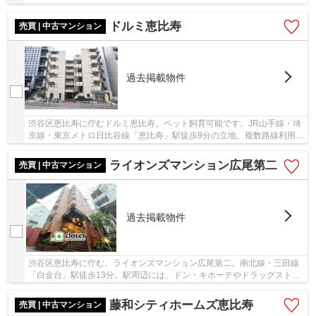
南新宿ライン・埼京線「恵比寿」駅から徒歩6分...
ドルミ恵比寿
売買 | 中古マンション
過去掲載物件
渋谷区恵比寿に佇むドルミ恵比寿。ペット飼育可能です。JR山手線・埼
京線・東京メトロ日比谷線「恵比寿」駅徒歩9分の立地。複数路線利用可
能で通勤・通学に便利。周辺にはスーパー・コ...
ライオンズマンション広尾第二
売買 | 中古マンション
過去掲載物件
渋谷区恵比寿に佇む、ライオンズマンション広尾第二。南北線・三田線
「白金台」駅徒歩13分。駅周辺には、ドン・キホーテやドラッグストア
等があり生活環境が整っています。山手線他「...
藤和シティホームズ恵比寿
売買 | 中古マンション