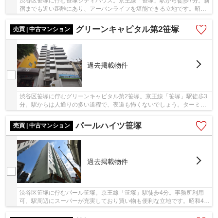
渋谷区笹塚に佇む笹塚シティハウス。京王線「笹塚」駅から徒歩7分。新
宿までも近い距離にあり、アーバンライフを堪能できる立地です。昭和
61年築の建物は鉄筋コンクリート造6階建てで...
グリーンキャピタル第2笹塚
売買 | 中古マンション
過去掲載物件
渋谷区笹塚に佇むグリーンキャピタル第2笹塚。京王線「笹塚」駅徒歩3
分。駅からは人通りの多い道程で、夜道も怖くないでしょう。ターミナ
ル駅「新宿」はもちろん、「渋谷」や「下北沢...
パールハイツ笹塚
売買 | 中古マンション
過去掲載物件
渋谷区笹塚に佇むパール笹塚。京王線「笹塚」駅徒歩4分。事務所利用
可。駅周辺にスーパーが充実しており買い物も便利な立地です。昭和49
年築、SRC構造14階建てで総戸数117戸のビッグコ...