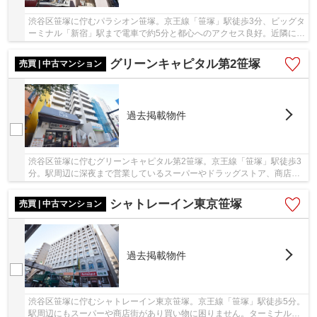
渋谷区笹塚に佇むパラシオン笹塚。京王線「笹塚」駅徒歩3分、ビッグタ
ーミナル「新宿」駅まで電車で約5分と都心へのアクセス良好。近隣にコ
ンビニ・スーパー・クイーンズ伊勢丹などが...
グリーンキャピタル第2笹塚
売買 | 中古マンション
過去掲載物件
渋谷区笹塚に佇むグリーンキャピタル第2笹塚。京王線「笹塚」駅徒歩3
分。駅周辺に深夜まで営業しているスーパーやドラッグストア、商店街
等があり生活環境が整っています。ビッグター...
シャトレーイン東京笹塚
売買 | 中古マンション
過去掲載物件
渋谷区笹塚に佇むシャトレーイン東京笹塚。京王線「笹塚」駅徒歩5分。
駅周辺にもスーパーや商店街があり買い物に困りません。ターミナル駅