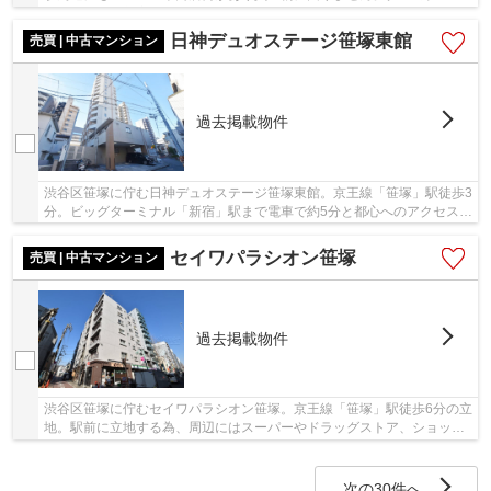
の山手線他「新宿」駅へは「笹塚」駅から3駅...
日神デュオステージ笹塚東館
売買 | 中古マンション
過去掲載物件
渋谷区笹塚に佇む日神デュオステージ笹塚東館。京王線「笹塚」駅徒歩3
分。ビッグターミナル「新宿」駅まで電車で約5分と都心へのアクセス良
好。近隣にコンビニ・スーパー・クイーンズ...
セイワパラシオン笹塚
売買 | 中古マンション
過去掲載物件
渋谷区笹塚に佇むセイワパラシオン笹塚。京王線「笹塚」駅徒歩6分の立
地。駅前に立地する為、周辺にはスーパーやドラッグストア、ショッピ
ングモールなどが揃いお買い物便利です。1階...
次の30件へ