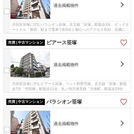
過去掲載物件
渋谷区笹塚に佇むパラシオン笹塚。京王線「笹塚」駅徒歩3分、ビッグタ
ーミナル「新宿」駅まで電車で約5分と都心へのアクセス良好。近隣にコ
ンビニ・スーパー・クイーンズ伊勢丹などが...
ピアース笹塚
売買 | 中古マンション
過去掲載物件
渋谷区笹塚に佇むピアース笹塚。ペット飼育可能。京王線「笹塚」駅徒
歩7分「代田橋」駅徒歩11分、丸ノ内方南支線「方南町」駅徒歩19分。
「笹塚」駅周辺に深夜まで営業しているスーパー...
パラシオン笹塚
売買 | 中古マンション
過去掲載物件