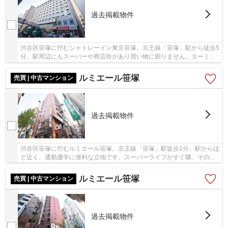
過去掲載物件
渋谷区笹塚に佇むシャトレーイン東京笹塚。京王線「笹塚」駅から徒歩5
分。駅周辺にもスーパーや商店街があり買い物に困りません。ターミナ
ル駅の山手線他「新宿」駅へは「笹塚」駅から...
ルミエール笹塚
売買 | 中古マンション
過去掲載物件
渋谷区笹塚に佇むルミエール笹塚。京王線「笹塚」駅徒歩1分。駅からほ
ど近く、通勤通学に便利な立地です。スーパーライフがすぐ隣、その他
スーパーやコンビニも多数ありお買い物に不便...
ルミエール笹塚
売買 | 中古マンション
過去掲載物件