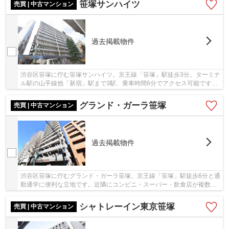
笹塚サンハイツ
売買 | 中古マンション
過去掲載物件
渋谷区笹塚に佇む笹塚サンハイツ。京王線「笹塚」駅徒歩3分。ターミナ
ル駅の山手線他「新宿」駅まで3駅、乗車時間6分でアクセス可能です。
「笹塚」駅周辺には複合施設のフレンテ笹塚を...
グランド・ガーラ笹塚
売買 | 中古マンション
過去掲載物件
渋谷区笹塚に佇むグランド・ガーラ笹塚。京王線「笹塚」駅徒歩6分と通
勤通学に便利な立地です。近隣にコンビニ・スーパー・飲食店が複数あ
り生活しやすい環境です。総戸数93戸、15階建...
シャトレーイン東京笹塚
売買 | 中古マンション