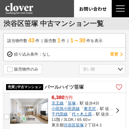
お問い合わせ
渋谷区笹塚 中古マンション一覧
43
1
1～30
該当物件数
件
販売数
件
件を表示
変更
絞り込み条件：
なし
販売物件のみ
パールハイツ笹塚
売買 | 中古マンション
6,380
万
円
京王線
「
笹塚
」駅 徒歩4分
小田急小田原線
「
東北沢
」駅 徒歩15分
千代田線
「
代々木上原
」駅 徒歩20分
11階 / 3LDK / 65.60㎡
東京都
渋谷区
笹塚
２丁目4-1