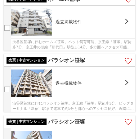
過去掲載物件
渋谷区笹塚に佇むホームズ笹塚。ペット飼育可能。京王線「笹塚」駅徒
歩7分、京王井の頭線「新代田」駅徒歩14分。多方面へアクセス可能な
バス便も豊富で便利な立地です。周辺には、大型...
パラシオン笹塚
売買 | 中古マンション
過去掲載物件
渋谷区笹塚に佇むパラシオン笹塚。京王線「笹塚」駅徒歩3分、ビッグタ
ーミナル「新宿」駅まで電車で約5分と都心へのアクセス良好。近隣にコ
ンビニ・スーパー・クイーンズ伊勢丹などが...
パラシオン笹塚
売買 | 中古マンション