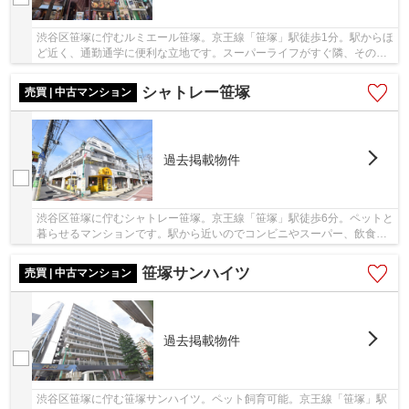
渋谷区笹塚に佇むルミエール笹塚。京王線「笹塚」駅徒歩1分。駅からほ
ど近く、通勤通学に便利な立地です。スーパーライフがすぐ隣、その他
スーパーやコンビニも多数ありお買い物に不便...
シャトレー笹塚
売買 | 中古マンション
過去掲載物件
渋谷区笹塚に佇むシャトレー笹塚。京王線「笹塚」駅徒歩6分。ペットと
暮らせるマンションです。駅から近いのでコンビニやスーパー、飲食店
などの商業施設が多数あり通勤も生活も便利な...
笹塚サンハイツ
売買 | 中古マンション
過去掲載物件
渋谷区笹塚に佇む笹塚サンハイツ。ペット飼育可能。京王線「笹塚」駅