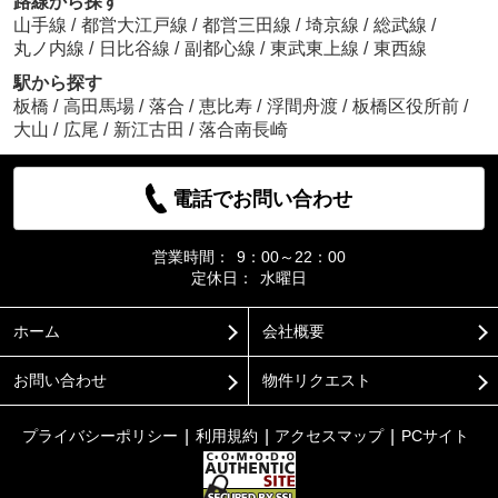
路線から探す
山手線
/
都営大江戸線
/
都営三田線
/
埼京線
/
総武線
/
丸ノ内線
/
日比谷線
/
副都心線
/
東武東上線
/
東西線
駅から探す
板橋
/
高田馬場
/
落合
/
恵比寿
/
浮間舟渡
/
板橋区役所前
/
大山
/
広尾
/
新江古田
/
落合南長崎
電話でお問い合わせ
営業時間：
9：00～22：00
定休日：
水曜日
ホーム
会社概要
お問い合わせ
物件リクエスト
プライバシーポリシー
利用規約
アクセスマップ
PCサイト