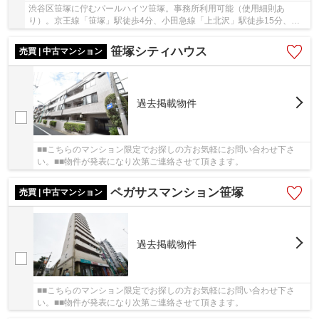
渋谷区笹塚に佇むパールハイツ笹塚。事務所利用可能（使用細則あ
り）。京王線「笹塚」駅徒歩4分、小田急線「上北沢」駅徒歩15分、千
代田線「代々木上原」駅徒歩20分の立地。笹塚駅前に...
笹塚シティハウス
売買 | 中古マンション
過去掲載物件
■■こちらのマンション限定でお探しの方お気軽にお問い合わせ下さ
い。■■物件が発表になり次第ご連絡させて頂きます。
ペガサスマンション笹塚
売買 | 中古マンション
過去掲載物件
■■こちらのマンション限定でお探しの方お気軽にお問い合わせ下さ
い。■■物件が発表になり次第ご連絡させて頂きます。