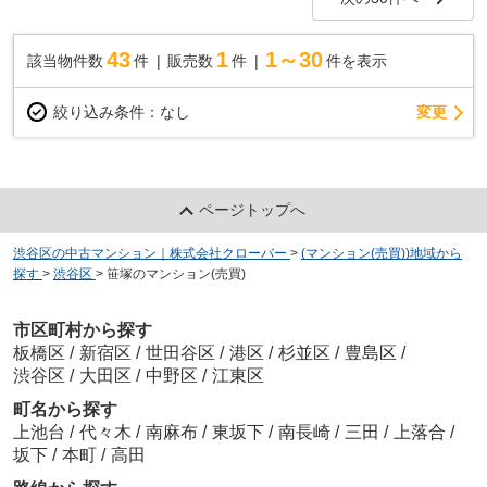
43
1
1～30
該当物件数
件
販売数
件
件を表示
変更
絞り込み条件：
なし
ページトップへ
渋谷区の中古マンション｜株式会社クローバー
>
(マンション(売買))地域から
探す
>
渋谷区
>
笹塚のマンション(売買)
市区町村から探す
板橋区
/
新宿区
/
世田谷区
/
港区
/
杉並区
/
豊島区
/
渋谷区
/
大田区
/
中野区
/
江東区
町名から探す
上池台
/
代々木
/
南麻布
/
東坂下
/
南長崎
/
三田
/
上落合
/
坂下
/
本町
/
高田