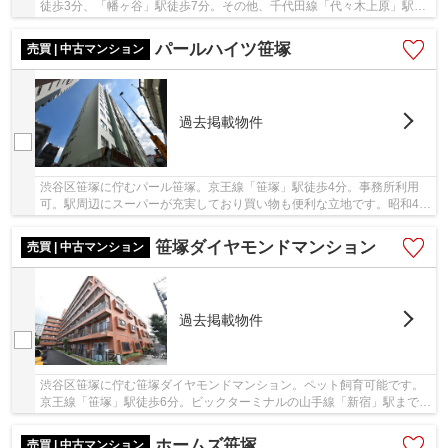
徒歩3分、「幡ヶ谷」駅徒歩7分。その他、千代田線「代々木上原」駅や
京王線「東北沢」駅も徒歩圏内。駅周辺に複合...
パールハイツ笹塚
売買 | 中古マンション
過去掲載物件
渋谷区笹塚に佇むパール笹塚。京王線「笹塚」駅徒歩4分。事務所利用
可。駅周辺にスーパーが充実しており買い物も便利な立地です。昭和49
年築、SRC構造14階建で総戸数117戸のビッグコミ...
笹塚ダイヤモンドマンション
売買 | 中古マンション
過去掲載物件
渋谷区笹塚に佇む笹塚ダイヤモンドマンション。ペット飼育可能です。
京王線「笹塚」駅徒歩6分。ビックターミナルの山手線「新宿」駅まで1
駅、乗車時間6分でアクセス可能な利便性に富ん...
ホームズ笹塚
売買 | 中古マンション