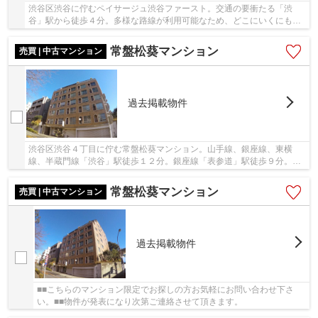
渋谷区渋谷に佇むペイサージュ渋谷ファースト。交通の要衝たる「渋
谷」駅から徒歩４分。多様な路線が利用可能なため、どこにいくにも便
利さを感じられる立地です。2002年築の建物は鉄...
常盤松葵マンション
売買 | 中古マンション
過去掲載物件
渋谷区渋谷４丁目に佇む常盤松葵マンション。山手線、銀座線、東横
線、半蔵門線「渋谷」駅徒歩１２分。銀座線「表参道」駅徒歩９分。ブ
ラウンの外壁とアーチ型の窓が特徴的なレトロ調...
常盤松葵マンション
売買 | 中古マンション
過去掲載物件
■■こちらのマンション限定でお探しの方お気軽にお問い合わせ下さ
い。■■物件が発表になり次第ご連絡させて頂きます。