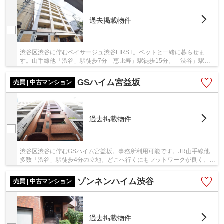
過去掲載物件
渋谷区渋谷に佇むペイサージュ渋谷FIRST。ペットと一緒に暮らせま
す。山手線他「渋谷」駅徒歩7分「恵比寿」駅徒歩15分。「渋谷」駅か
らは空港行きの高速バスが複数便出ており空港への...
GSハイム宮益坂
売買 | 中古マンション
過去掲載物件
渋谷区渋谷に佇むGSハイム宮益坂。事務所利用可能です。JR山手線他
多数「渋谷」駅徒歩4分の立地。どこへ行くにもフットワークが良く、通
勤・通学ラクラクです。周辺には飲食店や商業施...
ゾンネンハイム渋谷
売買 | 中古マンション
過去掲載物件