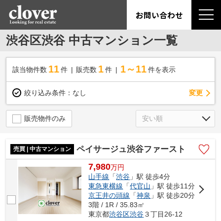
お問い合わせ
渋谷区渋谷 中古マンション一覧
11
1
1～11
該当物件数
件
販売数
件
件を表示
変更
絞り込み条件：
なし
販売物件のみ
ペイサージュ渋谷ファースト
売買 | 中古マンション
7,980
万
円
山手線
「
渋谷
」駅 徒歩4分
東急東横線
「
代官山
」駅 徒歩11分
京王井の頭線
「
神泉
」駅 徒歩20分
3階 / 1R / 35.83㎡
東京都
渋谷区
渋谷
３丁目26-12