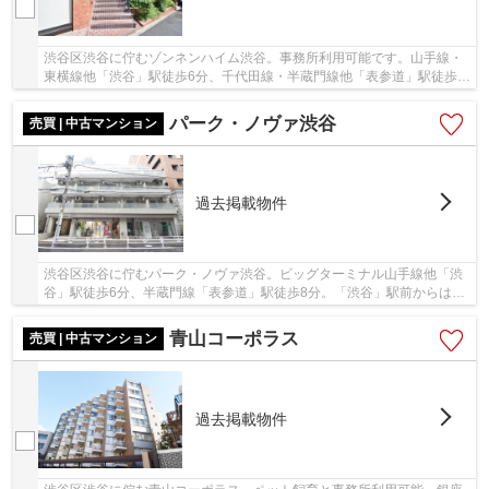
渋谷区渋谷に佇むゾンネンハイム渋谷。事務所利用可能です。山手線・
東横線他「渋谷」駅徒歩6分、千代田線・半蔵門線他「表参道」駅徒歩
15分、山手線・日比谷線他「恵比寿」駅徒歩20分...
パーク・ノヴァ渋谷
売買 | 中古マンション
過去掲載物件
渋谷区渋谷に佇むパーク・ノヴァ渋谷。ビッグターミナル山手線他「渋
谷」駅徒歩6分、半蔵門線「表参道」駅徒歩8分。「渋谷」駅前からは空
港や地方行きのリムジンバスも出ており利便性...
青山コーポラス
売買 | 中古マンション
過去掲載物件