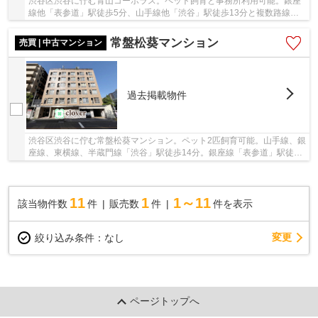
渋谷区渋谷に佇む青山コーポラス。ペット飼育と事務所利用可能。銀座
線他「表参道」駅徒歩5分、山手線他「渋谷」駅徒歩13分と複数路線利
用可能な利便性の良い立地。「渋谷」駅前からは...
常盤松葵マンション
売買 | 中古マンション
過去掲載物件
渋谷区渋谷に佇む常盤松葵マンション。ペット2匹飼育可能。山手線、銀
座線、東横線、半蔵門線「渋谷」駅徒歩14分。銀座線「表参道」駅徒歩
９分。1968年築SRC造１０階建て総戸数68戸。...
11
1
1～11
該当物件数
件
販売数
件
件を表示
変更
絞り込み条件：
なし
ページトップへ