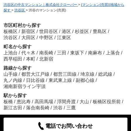
渋谷区の中古マンション｜株式会社クローバー
>
(マンション(売買))地域から
探す
>
渋谷区
>
渋谷のマンション(売買)
市区町村から探す
板橋区
/
新宿区
/
世田谷区
/
港区
/
杉並区
/
豊島区
/
渋谷区
/
大田区
/
中野区
/
江東区
町名から探す
上池台
/
代々木
/
南長崎
/
三田
/
東坂下
/
南麻布
/
上落合
/
西早稲田
/
本町
/
北新宿
路線から探す
山手線
/
都営大江戸線
/
都営三田線
/
埼京線
/
総武線
/
丸ノ内線
/
日比谷線
/
東武東上線
/
副都心線
/
湘南新宿ライン宇須
駅から探す
板橋
/
恵比寿
/
高田馬場
/
浮間舟渡
/
大山
/
板橋区役所前
/
新江古田
/
落合南長崎
/
渋谷
/
三鷹
電話でお問い合わせ