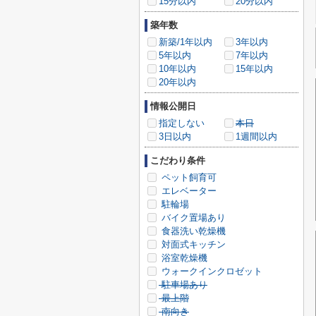
15分以内
20分以内
築年数
新築/1年以内
3年以内
5年以内
7年以内
10年以内
15年以内
20年以内
情報公開日
指定しない
本日
3日以内
1週間以内
こだわり条件
ペット飼育可
エレベーター
駐輪場
バイク置場あり
食器洗い乾燥機
対面式キッチン
浴室乾燥機
ウォークインクロゼット
駐車場あり
最上階
南向き