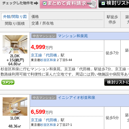
外観
/
間取り図
価格
駅徒歩
築
停歩
交通 / 所在地
間取り/面積
マンション和泉苑
中古マンション
4,999
万円
築
徒歩7分
京王線
「
代田橋
」駅
2LDK
＋1S(納戸)
東京都
杉並区
和泉
２丁目5-44
64.80㎡
杉並区和泉に佇むマンション和泉苑。京王線「代田橋」駅徒歩7分。京王線・
数路線利用可能で利便性に富んだ立地です。周辺には買い物施設や病院等あり.
イニシアイオ杉並和泉
中古マンション
6,599
万円
築
徒歩5分
1LDK
京王線
「
代田橋
」駅
東京都
杉並区
和泉
２丁目27-1
48.36㎡