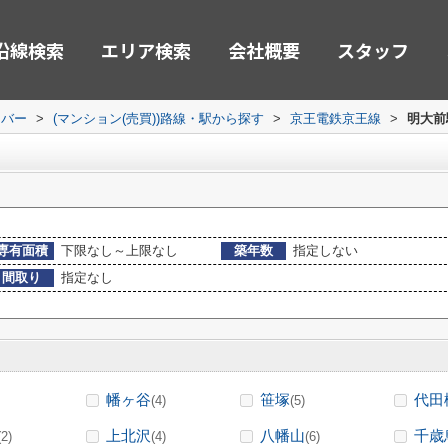
沿線検索
エリア検索
会社概要
スタッフ
ーバー
>
(マンション(売買))路線・駅から探す
>
京王電鉄京王線
>
明大前
専有面積
下限なし～上限なし
築年数
指定しない
間取り
指定なし
幡ヶ谷
笹塚
代田
(4)
(5)
上北沢
八幡山
千歳
(2)
(4)
(6)