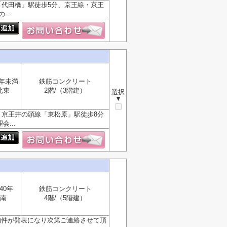
「代田橋」駅徒歩5分、京王線・京王
..
1年未満
鉄筋コンクリート
北東
2階/（3階建）
選択
▼
。京王井の頭線「東松原」駅徒歩8分
...
40年
鉄筋コンクリート
南
4階/（5階建）
物件が発表になり次第ご連絡させて頂