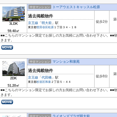
トーアウエストキャッスル松原
中古マンション
過去掲載物件
築
徒歩2分
京王線
「
明大前
」駅
3LDK
東京都
世田谷区
松原
１丁目３４－１８
59.40㎡
■■こちらのマンション限定でお探しの方お気軽にお問い合わせ下さい。■■
きます。
マンション和泉苑
中古マンション
過去掲載物件
築
徒歩8分
京王線
「
代田橋
」駅
2DK
東京都
杉並区
和泉
２丁目５－４４
51.20㎡
■■こちらのマンション限定でお探しの方お気軽にお問い合わせ下さい。■■
きます。
ライオンズプラザ明大前
中古マンション