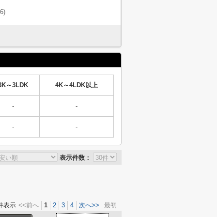
(6)
3K～3LDK
4K～4LDK以上
-
-
-
-
表示件数：
件表示
<<前へ
1
2
3
4
次へ>>
最初