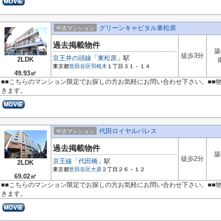
グリーンキャピタル東松原
中古マンション
過去掲載物件
築
徒歩3分
京王井の頭線
「
東松原
」駅
2LDK
東京都
世田谷区
羽根木
１丁目３１－１４
49.93㎡
■■こちらのマンション限定でお探しの方お気軽にお問い合わせ下さい。■■
きます。
代田ロイヤルパレス
中古マンション
過去掲載物件
築
徒歩2分
京王線
「
代田橋
」駅
2LDK
東京都
世田谷区
大原
２丁目２６－１２
69.02㎡
■■こちらのマンション限定でお探しの方お気軽にお問い合わせ下さい。■■
きます。