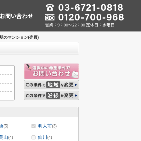
お問い合わせ
営業：9：00～22：00 定休日：水曜日
駅のマンション(売買)
橋
明大前
(5)
(3)
烏山
仙川
(4)
(4)