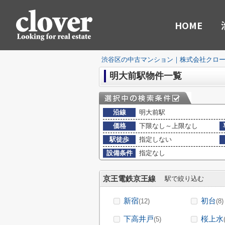
HOME
渋谷区の中古マンション｜株式会社クロ
明大前駅物件一覧
沿線
明大前駅
価格
下限なし～上限なし
駅徒歩
指定しない
設備条件
指定なし
京王電鉄京王線
駅で絞り込む
新宿
初台
(12)
(8)
下高井戸
桜上水
(5)