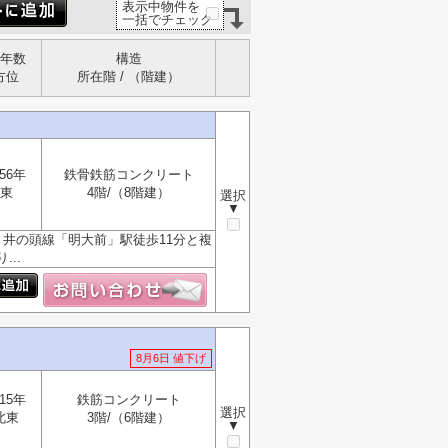
表示中物件を
一括でチェック
年数
構造
方位
所在階 / （階建）
56年
鉄骨鉄筋コンクリート
東
4階/（8階建）
選択
▼
井の頭線「明大前」駅徒歩11分と複
..
8月6日 値下げ
15年
鉄筋コンクリート
選択
北東
3階/（6階建）
▼