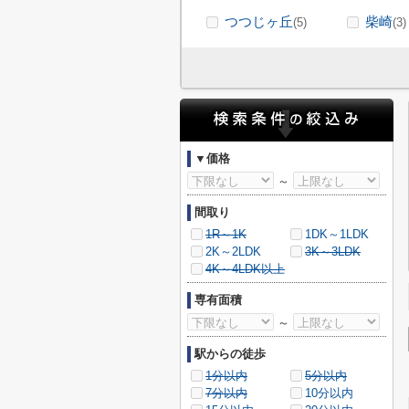
つつじヶ丘
柴崎
(5)
(3)
▼価格
～
間取り
1R～1K
1DK～1LDK
2K～2LDK
3K～3LDK
4K～4LDK以上
専有面積
～
駅からの徒歩
1分以内
5分以内
7分以内
10分以内