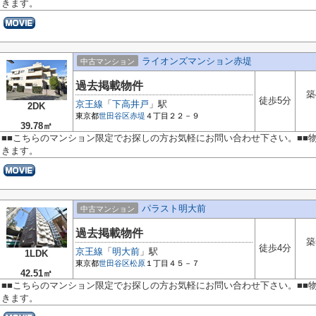
きます。
ライオンズマンション赤堤
中古マンション
過去掲載物件
築
徒歩5分
京王線
「
下高井戸
」駅
2DK
東京都
世田谷区
赤堤
４丁目２２－９
39.78㎡
■■こちらのマンション限定でお探しの方お気軽にお問い合わせ下さい。■■
きます。
パラスト明大前
中古マンション
過去掲載物件
築
徒歩4分
京王線
「
明大前
」駅
1LDK
東京都
世田谷区
松原
１丁目４５－７
42.51㎡
■■こちらのマンション限定でお探しの方お気軽にお問い合わせ下さい。■■
きます。