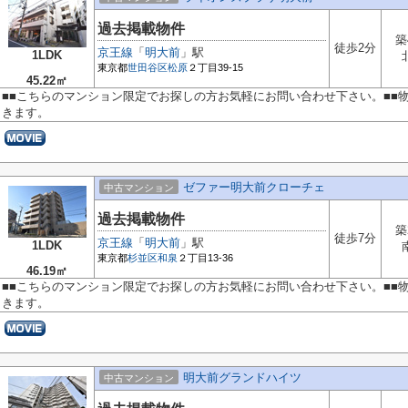
過去掲載物件
築
徒歩2分
京王線
「
明大前
」駅
1LDK
東京都
世田谷区
松原
２丁目39-15
45.22㎡
■■こちらのマンション限定でお探しの方お気軽にお問い合わせ下さい。■■
きます。
ゼファー明大前クローチェ
中古マンション
過去掲載物件
築
徒歩7分
京王線
「
明大前
」駅
1LDK
東京都
杉並区
和泉
２丁目13-36
46.19㎡
■■こちらのマンション限定でお探しの方お気軽にお問い合わせ下さい。■■
きます。
明大前グランドハイツ
中古マンション