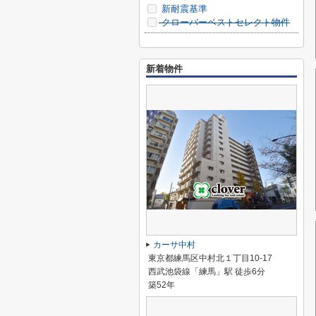
新耐震基準
クローバーベストセレクト物件
新着物件
カーサ中村
東京都練馬区中村北１丁目10-17
西武池袋線「練馬」駅 徒歩6分
築52年