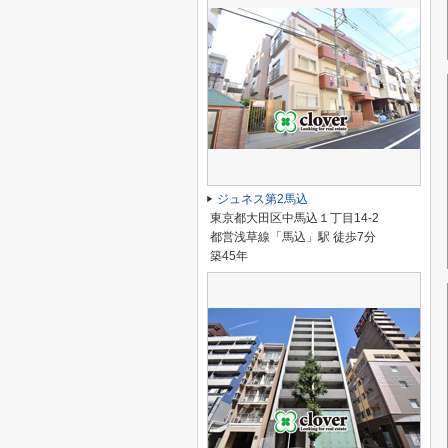
ジュネス第2馬込
東京都大田区中馬込１丁目14-2
都営浅草線「馬込」駅 徒歩7分
築45年