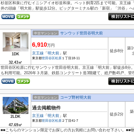
杉並区和泉に佇むイニシアイオ杉並和泉。ペット飼育2匹まで可能。京王線
井の頭線「明大前」駅徒歩12分。ビッグターミナル駅の「新宿」「渋谷」への.
サンウッド世田谷明大前
中古マンション
6,910
万円
築
徒歩8分
京王線
「
明大前
」駅
1DK
東京都
世田谷区
松原
１丁目18-11
32.43㎡
世田谷区松原に佇むサンウッド世田谷明大前。京王線「明大前」駅徒歩8分
も利用可能。2026年３月築、鉄筋コンクリート造3階建て、総戸数45戸、管理会
コープ野村明大前
中古マンション
過去掲載物件
築
徒歩2分
京王線
「
明大前
」駅
2LDK
東京都
世田谷区
松原
２丁目41-7
47.69㎡
■■こちらのマンション限定でお探しの方お気軽にお問い合わせ下さい。■■