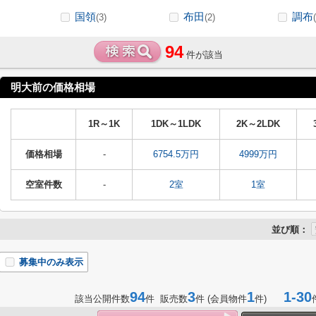
国領
布田
調布
(3)
(2)
94
件が該当
明大前の価格相場
1R～1K
1DK～1LDK
2K～2LDK
価格相場
-
6754.5万円
4999万円
空室件数
-
2室
1室
並び順：
募集中のみ表示
94
3
1
1-30
該当公開件数
件 販売数
件 (会員物件
件)