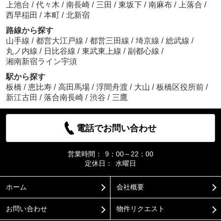
上池台
/
代々木
/
南長崎
/
三田
/
東坂下
/
南麻布
/
上落合
/
西早稲田
/
本町
/
北新宿
路線から探す
山手線
/
都営大江戸線
/
都営三田線
/
埼京線
/
総武線
/
丸ノ内線
/
日比谷線
/
東武東上線
/
副都心線
/
湘南新宿ライン宇須
駅から探す
板橋
/
恵比寿
/
高田馬場
/
浮間舟渡
/
大山
/
板橋区役所前
/
新江古田
/
落合南長崎
/
渋谷
/
三鷹
電話でお問い合わせ
営業時間：
9：00～22：00
定休日：
水曜日
ホーム
会社概要
お問い合わせ
物件リクエスト