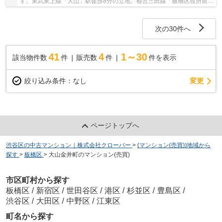
す。東武東上線「大山」駅徒歩8分の立地。都営三田線「板橋区役所前」
駅も徒歩8分と複数路線が利用可能です。ハッ...
次の30件へ
41
4
1～30
該当物件数
件
販売数
件
件を表示
変更
絞り込み条件：
なし
ページトップへ
渋谷区の中古マンション｜株式会社クローバー
>
(マンション(売買))地域から
探す
>
板橋区
>
大山金井町のマンション(売買)
市区町村から探す
板橋区
/
新宿区
/
世田谷区
/
港区
/
杉並区
/
豊島区
/
渋谷区
/
大田区
/
中野区
/
江東区
町名から探す