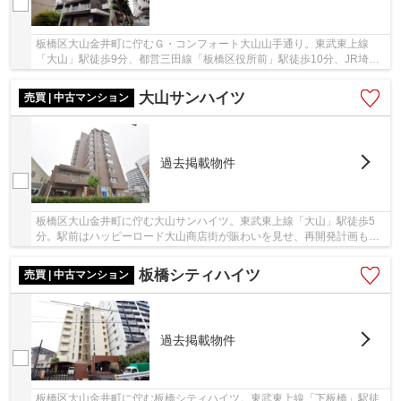
板橋区大山金井町に佇むＧ・コンフォート大山山手通り。東武東上線
「大山」駅徒歩9分、都営三田線「板橋区役所前」駅徒歩10分、JR埼京
線「板橋」駅徒歩15分。複数駅路線が利用可能な通...
大山サンハイツ
売買 | 中古マンション
過去掲載物件
板橋区大山金井町に佇む大山サンハイツ。東武東上線「大山」駅徒歩5
分。駅前はハッピーロード大山商店街が賑わいを見せ、再開発計画も進
むエリアです。小学校や学習塾も近隣にあり、板...
板橋シティハイツ
売買 | 中古マンション
過去掲載物件
板橋区大山金井町に佇む板橋シティハイツ。東武東上線「下板橋」駅徒