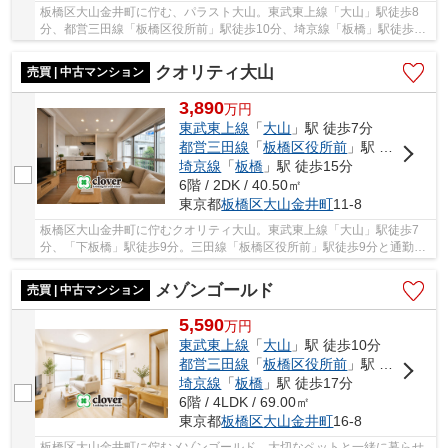
板橋区大山金井町に佇む、パラスト大山。東武東上線「大山」駅徒歩8
分、都営三田線「板橋区役所前」駅徒歩10分、埼京線「板橋」駅徒歩14
分。ビッグターミナル「池袋」駅まで「大山」駅...
クオリティ大山
売買 | 中古マンション
3,890
万
円
東武東上線
「
大山
」駅 徒歩7分
都営三田線
「
板橋区役所前
」駅 徒歩9分
埼京線
「
板橋
」駅 徒歩15分
6階 / 2DK / 40.50㎡
東京都
板橋区
大山金井町
11-8
板橋区大山金井町に佇むクオリティ大山。東武東上線「大山」駅徒歩7
分、「下板橋」駅徒歩9分。三田線「板橋区役所前」駅徒歩9分と通勤・
通学のしやすい利便性に富んだ立地です。大山駅...
メゾンゴールド
売買 | 中古マンション
5,590
万
円
東武東上線
「
大山
」駅 徒歩10分
都営三田線
「
板橋区役所前
」駅 徒歩12分
埼京線
「
板橋
」駅 徒歩17分
6階 / 4LDK / 69.00㎡
東京都
板橋区
大山金井町
16-8
板橋区大山金井町に佇むメゾンゴールド。大切なペットと一緒に暮らせ