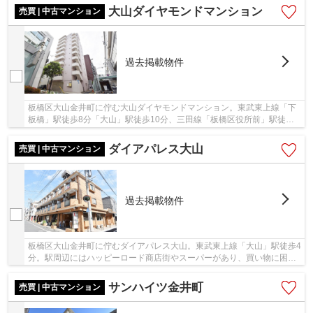
大山ダイヤモンドマンション
売買 | 中古マンション
過去掲載物件
板橋区大山金井町に佇む大山ダイヤモンドマンション。東武東上線「下
板橋」駅徒歩8分「大山」駅徒歩10分、三田線「板橋区役所前」駅徒歩
10分。「下板橋」駅からターミナル駅の山手線他...
ダイアパレス大山
売買 | 中古マンション
過去掲載物件
板橋区大山金井町に佇むダイアパレス大山。東武東上線「大山」駅徒歩4
分。駅周辺にはハッピーロード商店街やスーパーがあり、買い物に困り
ません。山手線「池袋」駅まで3駅、乗車時間6...
サンハイツ金井町
売買 | 中古マンション