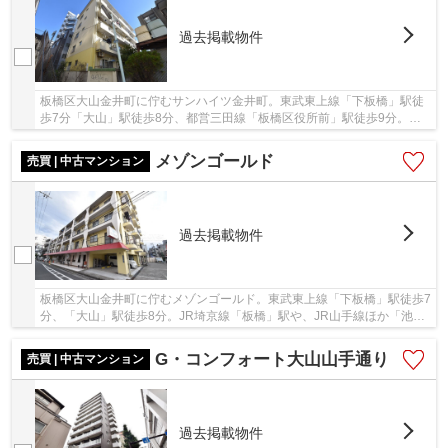
過去掲載物件
板橋区大山金井町に佇むサンハイツ金井町。東武東上線「下板橋」駅徒
歩7分「大山」駅徒歩8分、都営三田線「板橋区役所前」駅徒歩9分。タ
ーミナル駅の山手線「池袋」駅へのアクセスが良...
メゾンゴールド
売買 | 中古マンション
過去掲載物件
板橋区大山金井町に佇むメゾンゴールド。東武東上線「下板橋」駅徒歩7
分、「大山」駅徒歩8分。JR埼京線「板橋」駅や、JR山手線ほか「池
袋」駅も徒歩圏内です。周辺はコンビニやスーパ...
G・コンフォート大山山手通り
売買 | 中古マンション
過去掲載物件