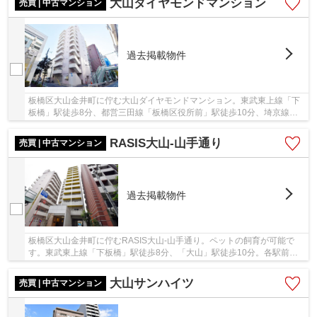
大山ダイヤモンドマンション
売買 | 中古マンション
過去掲載物件
板橋区大山金井町に佇む大山ダイヤモンドマンション。東武東上線「下
板橋」駅徒歩8分、都営三田線「板橋区役所前」駅徒歩10分、埼京線
「板橋」駅徒歩15分。ビッグターミナル山手線他「...
RASIS大山-山手通り
売買 | 中古マンション
過去掲載物件
板橋区大山金井町に佇むRASIS大山-山手通り。ペットの飼育が可能で
す。東武東上線「下板橋」駅徒歩8分、「大山」駅徒歩10分。各駅前に
は商店街が賑わうほか、板橋区役所までも徒歩11分...
大山サンハイツ
売買 | 中古マンション