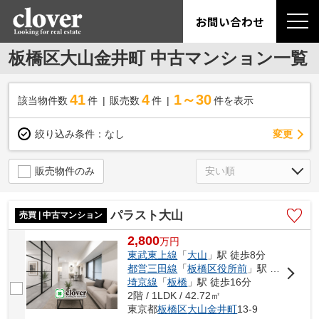
お問い合わせ
板橋区大山金井町 中古マンション一覧
41
4
1～30
該当物件数
件
販売数
件
件を表示
変更
絞り込み条件：
なし
販売物件のみ
パラスト大山
売買 | 中古マンション
2,800
万
円
東武東上線
「
大山
」駅 徒歩8分
都営三田線
「
板橋区役所前
」駅 徒歩11分
埼京線
「
板橋
」駅 徒歩16分
2階 / 1LDK / 42.72㎡
東京都
板橋区
大山金井町
13-9