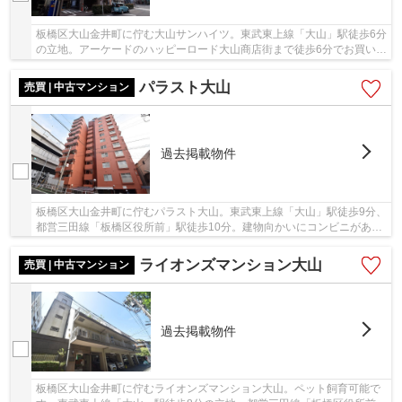
板橋区大山金井町に佇む大山サンハイツ。東武東上線「大山」駅徒歩6分
の立地。アーケードのハッピーロード大山商店街まで徒歩6分でお買い物
便利。飲食店も豊富で生活便利です。1982年...
パラスト大山
売買 | 中古マンション
過去掲載物件
板橋区大山金井町に佇むパラスト大山。東武東上線「大山」駅徒歩9分、
都営三田線「板橋区役所前」駅徒歩10分。建物向かいにコンビニがある
ほか、「大山」駅前にはハッピーロード商店街...
ライオンズマンション大山
売買 | 中古マンション
過去掲載物件
板橋区大山金井町に佇むライオンズマンション大山。ペット飼育可能で