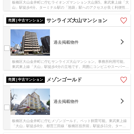
板橋区大山金井町に佇むライオンズマンション大山第5。東武東上線「大
山」駅徒歩4分。ターミナル駅の「池袋」駅へのアクセスが良く利便性良
好。駅前に商店街やスーパーが充実しており...
サンライズ大山マンション
売買 | 中古マンション
過去掲載物件
板橋区大山金井町に佇むサンライズ大山マンション。事務所利用可能。
東武東上線「大山」駅徒歩4分の立地です。周囲にコンビニやスーパー、
飲食店の他、大型病院もあり生活も便利な住環...
メゾンゴールド
売買 | 中古マンション
過去掲載物件
板橋区大山金井町に佇むメゾンゴールド。ペット飼育可能。東武東上線
「大山」駅徒歩8分、都営三田線「板橋区役所前」駅徒歩11分。ターミ
ナル駅の山手線他「池袋」駅まで3駅、乗車時間5...