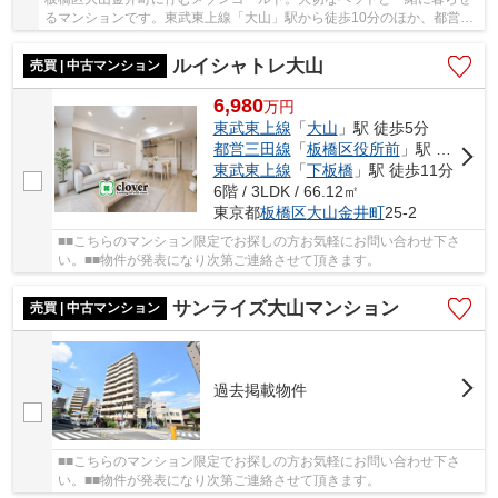
るマンションです。東武東上線「大山」駅から徒歩10分のほか、都営三
田線「板橋区役所前」駅も徒歩12分で利用可能...
ルイシャトレ大山
売買 | 中古マンション
6,980
万
円
東武東上線
「
大山
」駅 徒歩5分
都営三田線
「
板橋区役所前
」駅 徒歩9分
東武東上線
「
下板橋
」駅 徒歩11分
6階 / 3LDK / 66.12㎡
東京都
板橋区
大山金井町
25-2
■■こちらのマンション限定でお探しの方お気軽にお問い合わせ下さ
い。■■物件が発表になり次第ご連絡させて頂きます。
サンライズ大山マンション
売買 | 中古マンション
過去掲載物件
■■こちらのマンション限定でお探しの方お気軽にお問い合わせ下さ
い。■■物件が発表になり次第ご連絡させて頂きます。