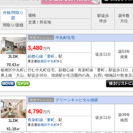
外観
/
間取り
価格
駅徒歩
築年数
図
停歩
方位
交通 / 所在地
間取り/面積
中丸町住宅
中古マンション
3,480
万円
築53年
徒歩11分
副都心線
「
要町
」駅
2LDK
南東
東京都
板橋区
中丸町
9-1
70.43㎡
板橋区中丸町に佇む中丸町住宅。副都心線・有楽町線「要町」駅徒歩11分、
東上線「大山」駅徒歩16分。池袋駅が生活圏内の為、お買い物施設や飲食店が.
グリーンキャピタル池袋
中古マンション
4,790
万円
築39年
徒歩11分
有楽町線
「
要町
」駅
南西
1LDK
東京都
板橋区
中丸町
4-7
41.18㎡