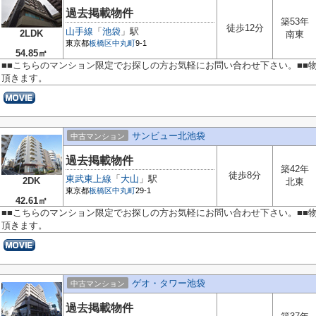
過去掲載物件
築53年
徒歩12分
山手線
「
池袋
」駅
2LDK
南東
東京都
板橋区
中丸町
9-1
54.85㎡
■■こちらのマンション限定でお探しの方お気軽にお問い合わせ下さい。■■
頂きます。
サンビュー北池袋
中古マンション
過去掲載物件
築42年
徒歩8分
東武東上線
「
大山
」駅
2DK
北東
東京都
板橋区
中丸町
29-1
42.61㎡
■■こちらのマンション限定でお探しの方お気軽にお問い合わせ下さい。■■
頂きます。
ゲオ・タワー池袋
中古マンション
過去掲載物件