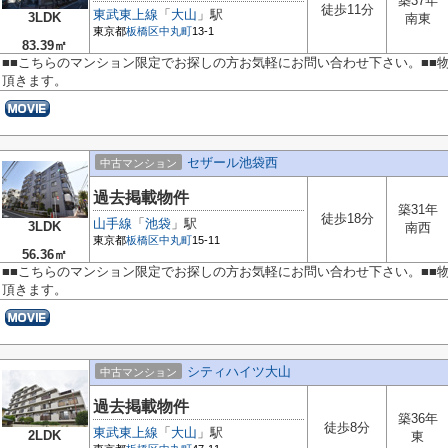
築37年
徒歩11分
東武東上線
「
大山
」駅
3LDK
南東
東京都
板橋区
中丸町
13-1
83.39㎡
■■こちらのマンション限定でお探しの方お気軽にお問い合わせ下さい。■■
頂きます。
セザール池袋西
中古マンション
過去掲載物件
築31年
徒歩18分
山手線
「
池袋
」駅
3LDK
南西
東京都
板橋区
中丸町
15-11
56.36㎡
■■こちらのマンション限定でお探しの方お気軽にお問い合わせ下さい。■■
頂きます。
シティハイツ大山
中古マンション
過去掲載物件
築36年
徒歩8分
東武東上線
「
大山
」駅
2LDK
東