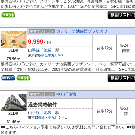
板橋区中丸町に佇む、グリーンキャピタル池袋。有楽町線・副都心線「要町
徒歩15分と利便性に富んだ立地です。1987年築の新耐震基準、SRC造11階建て
カテリーナ池袋西プラザタワー
中古マンション
9,999
万円
築24年
徒歩12分
山手線
「
池袋
」駅
3LDK
南東
東京都
板橋区
中丸町
9-3
75.96㎡
板橋区中丸町に佇む、カテリーナ池袋西プラザタワー。ペット飼育可能です
楽町線「要町」駅徒歩11分。2001年築の新耐震基準、淺沼組施工、SRC造15階
中丸町住宅
中古マンション
過去掲載物件
築53年
徒歩12分
山手線
「
池袋
」駅
2LDK
南
東京都
板橋区
中丸町
９－１
61.46㎡
■■こちらのマンション限定でお探しの方お気軽にお問い合わせ下さい。■■
頂きます。