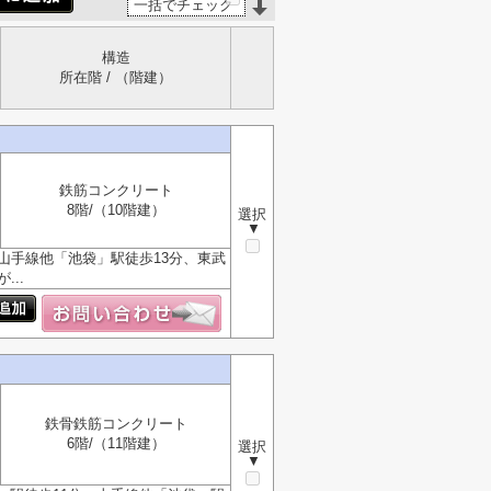
一括でチェック
構造
所在階 / （階建）
鉄筋コンクリート
8階/（10階建）
選択
▼
山手線他「池袋」駅徒歩13分、東武
..
鉄骨鉄筋コンクリート
6階/（11階建）
選択
▼