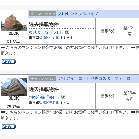
大山セントラルハイツ
中古マンション
過去掲載物件
築46年
徒歩6分
東武東上線
「
大山
」駅
2LDK
南
東京都
板橋区
中丸町
５５ー６
61.33㎡
■■こちらのマンション限定でお探しの方お気軽にお問い合わせ下さい。■■
頂きます。
アイディーコート池袋西スターファーロ
中古マンション
過去掲載物件
築23年
徒歩8分
副都心線
「
要町
」駅
3LDK
南西
東京都
板橋区
中丸町
８－１
79.79㎡
■■こちらのマンション限定でお探しの方お気軽にお問い合わせ下さい。■■
頂きます。