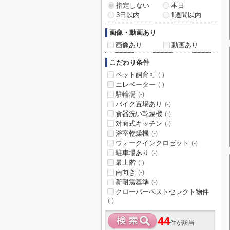
指定しない
本日
3日以内
1週間以内
画像・動画あり
画像あり
動画あり
こだわり条件
ペット飼育可
(-)
エレベーター
(-)
駐輪場
(-)
バイク置場あり
(-)
食器洗い乾燥機
(-)
対面式キッチン
(-)
浴室乾燥機
(-)
ウォークインクロゼット
(-)
駐車場あり
(-)
最上階
(-)
南向き
(-)
新耐震基準
(-)
クローバーベストセレクト物件
(-)
44
件が該当