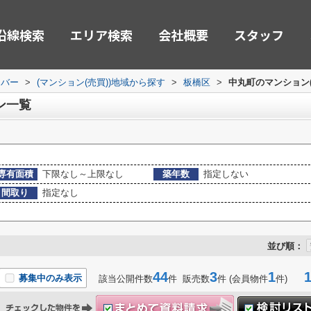
沿線検索
エリア検索
会社概要
スタッフ
ーバー
>
(マンション(売買))地域から探す
>
板橋区
>
中丸町のマンション(
ン一覧
専有面積
下限なし～上限なし
築年数
指定しない
間取り
指定なし
並び順：
44
3
1
1-
募集中のみ表示
該当公開件数
件 販売数
件 (会員物件
件)