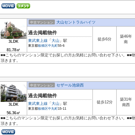
大山セントラルハイツ
中古マンション
過去掲載物件
築46年
徒歩6分
東武東上線
「
大山
」駅
3LDK
南
東京都
板橋区
中丸町
55-6
81.78㎡
■■こちらのマンション限定でお探しの方お気軽にお問い合わせ下さい。■■
頂きます。
セザール池袋西
中古マンション
過去掲載物件
築31年
徒歩12分
東武東上線
「
大山
」駅
3LDK
南西
東京都
板橋区
中丸町
15-11
56.36㎡
■■こちらのマンション限定でお探しの方お気軽にお問い合わせ下さい。■■
頂きます。