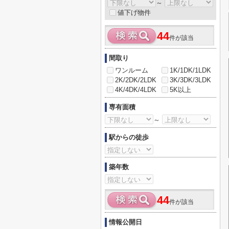
～
値下げ物件
44
件が該当
間取り
ワンルーム
1K/1DK/1LDK
2K/2DK/2LDK
3K/3DK/3LDK
4K/4DK/4LDK
5K以上
専有面積
～
駅からの徒歩
築年数
44
件が該当
情報公開日