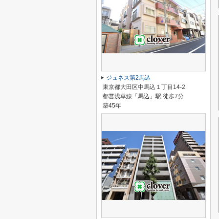
ジュネス第2馬込
東京都大田区中馬込１丁目14-2
都営浅草線「馬込」駅 徒歩7分
築45年