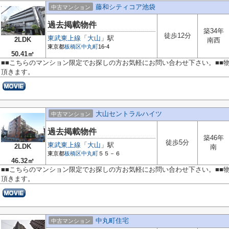
藤和シティコア池袋
中古マンション
過去掲載物件
築34年
徒歩12分
東武東上線
「
大山
」駅
2LDK
南西
東京都
板橋区
中丸町
16-4
50.41㎡
■■こちらのマンション限定でお探しの方お気軽にお問い合わせ下さい。■■
頂きます。
大山セントラルハイツ
中古マンション
過去掲載物件
築46年
徒歩5分
東武東上線
「
大山
」駅
2LDK
南
東京都
板橋区
中丸町
５５－６
46.32㎡
■■こちらのマンション限定でお探しの方お気軽にお問い合わせ下さい。■■
頂きます。
中丸町住宅
中古マンション