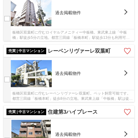
過去掲載物件
板橋区双葉町に佇むロイヤルアメニティー中板橋。東武東上線「中板
橋」駅徒歩5分の立地。都営三田線「板橋本町」駅徒歩13分も利用可能
です。1999年11月築の新耐震基準、鉄筋コンクリー...
レーベンリヴァーレ双葉町
売買 | 中古マンション
過去掲載物件
板橋区双葉町に佇むレーベンリヴァーレ双葉町。ペット飼育可能です。
都営三田線「板橋本町」徒歩8分の立地。東武東上線「中板橋」駅は徒歩
9分と複数路線が利用可能です。大通りからは...
住建第3ハイプレース
売買 | 中古マンション
過去掲載物件