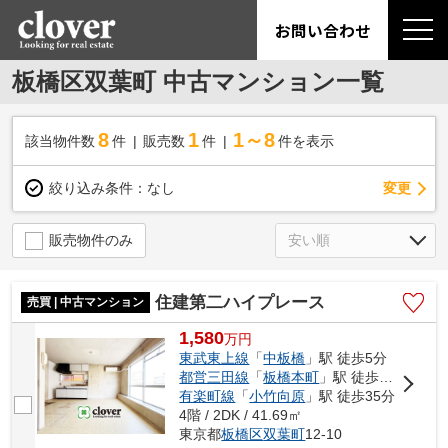
お問い合わせ
板橋区双葉町 中古マンション一覧
8
1
1～8
該当物件数
件
販売数
件
件を表示
変更
絞り込み条件：
なし
販売物件のみ
住建第二ハイプレース
売買 | 中古マンション
1,580
万
円
東武東上線
「
中板橋
」駅 徒歩5分
都営三田線
「
板橋本町
」駅 徒歩15分
有楽町線
「
小竹向原
」駅 徒歩35分
4階 / 2DK / 41.69㎡
東京都
板橋区
双葉町
12-10