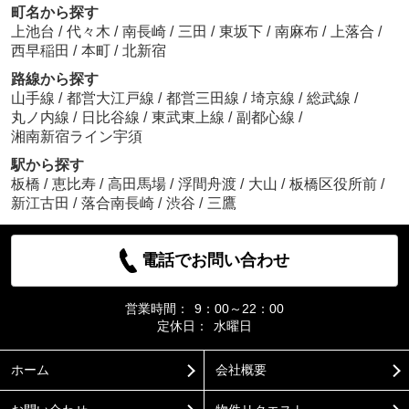
町名から探す
上池台
/
代々木
/
南長崎
/
三田
/
東坂下
/
南麻布
/
上落合
/
西早稲田
/
本町
/
北新宿
路線から探す
山手線
/
都営大江戸線
/
都営三田線
/
埼京線
/
総武線
/
丸ノ内線
/
日比谷線
/
東武東上線
/
副都心線
/
湘南新宿ライン宇須
駅から探す
板橋
/
恵比寿
/
高田馬場
/
浮間舟渡
/
大山
/
板橋区役所前
/
新江古田
/
落合南長崎
/
渋谷
/
三鷹
電話でお問い合わせ
営業時間：
9：00～22：00
定休日：
水曜日
ホーム
会社概要