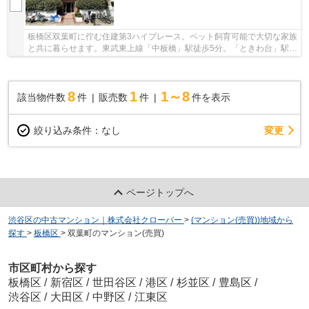
板橋区双葉町に佇む住建第3ハイプレース。ペット飼育可能で大切な家族
と共に暮らせます。東武東上線「中板橋」駅徒歩5分。「ときわ台」駅徒
歩12分の立地。周辺にはスーパーやコンビニ...
8
1
1～8
該当物件数
件
販売数
件
件を表示
変更
絞り込み条件：
なし
ページトップへ
渋谷区の中古マンション｜株式会社クローバー
>
(マンション(売買))地域から
探す
>
板橋区
>
双葉町のマンション(売買)
市区町村から探す
板橋区
/
新宿区
/
世田谷区
/
港区
/
杉並区
/
豊島区
/
渋谷区
/
大田区
/
中野区
/
江東区