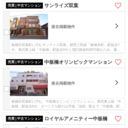
サンライズ双葉
売買 | 中古マンション
過去掲載物件
板橋区双葉町に佇むサンライズ双葉。都営三田線「板橋本町」駅徒歩7
分、東武東上線「中板橋」駅徒歩9分と2駅2路線利用可能なため、通
勤・通学に便利です。バスにて高円寺駅行きや新宿...
中板橋オリンピックマンション
売買 | 中古マンション
過去掲載物件
板橋区双葉町に佇む、中板橋オリンピックマンション。東武東上線「中
板橋」駅徒歩8分、ターミナル駅の山手線「池袋」駅まで「中板橋」駅か
ら4駅、乗車時間8分でアクセス可能な利便性に...
ロイヤルアメニティー中板橋
売買 | 中古マンション