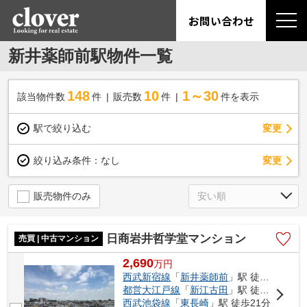
お問い合わせ
新井薬師前駅物件一覧
148
10
1～30
該当物件数
件
販売数
件
件を表示
駅で絞り込む
変更
変更
絞り込み条件：
なし
販売物件のみ
日商岩井哲学堂マンション
売買 | 中古マンション
2,690
万
円
西武新宿線
「
新井薬師前
」駅 徒歩14分
都営大江戸線
「
新江古田
」駅 徒歩14分
西武池袋線
「
東長崎
」駅 徒歩21分