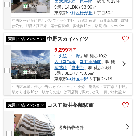
西武池袋線
「
東長崎
」駅 徒歩23分
9階 / 14LDK / 93.96㎡
東京都
中野区
松が丘
１丁目30-1
中野区松が丘に佇むパシフィック中野。西武新宿線「新井薬師前」駅徒
歩7分、都営大江戸線「落合南長崎」駅徒歩15分。駅周辺にスーパーや
ドラッグストアがあり買い物に困りません。1974...
中野スカイハイツ
売買 | 中古マンション
9,299
万
円
中央線
「
中野
」駅 徒歩10分
西武新宿線
「
新井薬師前
」駅 徒歩14分
総武線
「
東中野
」駅 徒歩23分
5階 / 3LDK / 79.05㎡
東京都
中野区
中野
５丁目24-19
中野区本町に佇む中野スカイハイツ。中央線・総武線・東西線「中野」
駅から徒歩10分。駅からの道中は商店街で賑わいがり、買い物施設や飲
食店が充実。区役所も駅前にあり生活環境が整...
コスモ新井薬師駅前
売買 | 中古マンション
過去掲載物件