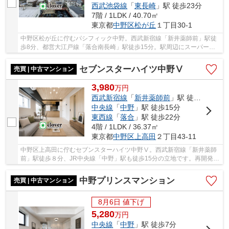
西武池袋線
「
東長崎
」駅 徒歩23分
7階 / 1LDK / 40.70㎡
東京都
中野区
松が丘
１丁目30-1
中野区松が丘に佇むパシフィック中野。西武新宿線「新井薬師前」駅徒
歩8分、都営大江戸線「落合南長崎」駅徒歩15分。駅周辺にスーパーや
ドラッグストアがあり買い物に困りません。1974...
セブンスターハイツ中野Ⅴ
売買 | 中古マンション
3,980
万
円
西武新宿線
「
新井薬師前
」駅 徒歩8分
中央線
「
中野
」駅 徒歩15分
東西線
「
落合
」駅 徒歩22分
4階 / 1LDK / 36.37㎡
東京都
中野区
上高田
２丁目43-11
中野区上高田に佇むセブンスターハイツ中野Ⅴ。西武新宿線「新井薬師
前」駅徒歩８分、JR中央線「中野」駅も徒歩15分の立地です。再開発が
進み全国的にも話題の中野エリアで暮らせます。...
中野プリンスマンション
売買 | 中古マンション
8月6日 値下げ
5,280
万
円
中央線
「
中野
」駅 徒歩7分