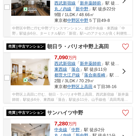
西武新宿線
「
新井薬師前
」駅 徒歩12分
丸ノ内線
「
新中野
」駅 徒歩22分
9階 / 1LDK / 48.66㎡
東京都
中野区
中野
５丁目49-8
中野区中野に佇む中野プリンスマンション。総武中央線・東西線「中
野」駅徒歩6分。ターミナル駅の「新宿」駅へのアクセスが良く利便性良
好です。「中野」駅前には商業ビルやスーパー、...
朝日ラ・パリオ中野上高田
売買 | 中古マンション
7,090
万
円
西武新宿線
「
新井薬師前
」駅 徒歩6分
東西線
「
落合
」駅 徒歩11分
都営大江戸線
「
落合南長崎
」駅 徒歩20分
2階 / 3LDK / 70.29㎡
東京都
中野区
上高田
４丁目38-16
中野区上高田に佇む、朝日・ラパリオ中野上高田。西武新宿線「新井薬
師前」駅徒歩6分、東西線「落合」駅徒歩11分。山手線他「高田馬場」
駅まで「新井薬師前」駅から3駅6分、「落合」駅...
サンハイツ中野
売買 | 中古マンション
7,280
万
円
中央線
「
中野
」駅 徒歩2分
丸ノ内線
「
新中野
」駅 徒歩11分