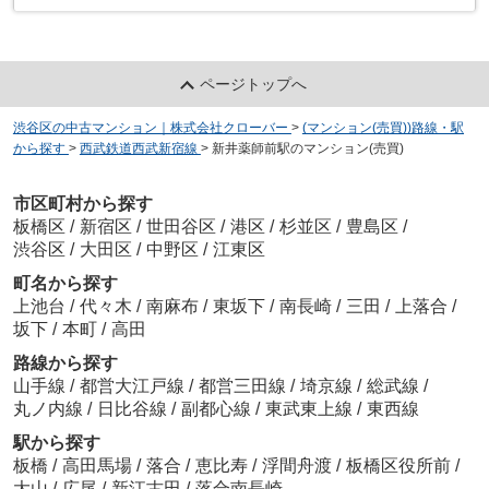
ページトップへ
渋谷区の中古マンション｜株式会社クローバー
>
(マンション(売買))路線・駅
から探す
>
西武鉄道西武新宿線
>
新井薬師前駅のマンション(売買)
市区町村から探す
板橋区
/
新宿区
/
世田谷区
/
港区
/
杉並区
/
豊島区
/
渋谷区
/
大田区
/
中野区
/
江東区
町名から探す
上池台
/
代々木
/
南麻布
/
東坂下
/
南長崎
/
三田
/
上落合
/
坂下
/
本町
/
高田
路線から探す
山手線
/
都営大江戸線
/
都営三田線
/
埼京線
/
総武線
/
丸ノ内線
/
日比谷線
/
副都心線
/
東武東上線
/
東西線
駅から探す
板橋
/
高田馬場
/
落合
/
恵比寿
/
浮間舟渡
/
板橋区役所前
/
大山
/
広尾
/
新江古田
/
落合南長崎