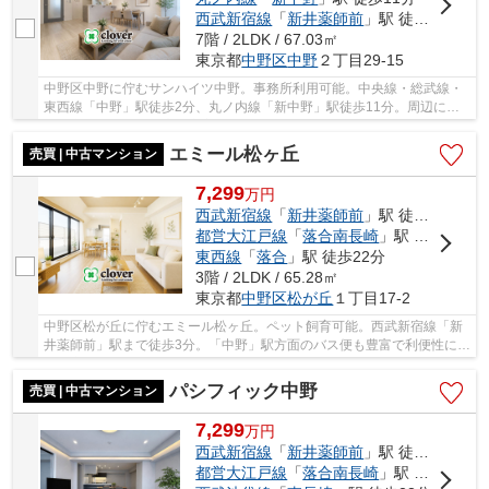
西武新宿線
「
新井薬師前
」駅 徒歩22分
7階 / 2LDK / 67.03㎡
東京都
中野区
中野
２丁目29-15
中野区中野に佇むサンハイツ中野。事務所利用可能。中央線・総武線・
東西線「中野」駅徒歩2分、丸ノ内線「新中野」駅徒歩11分。周辺には
大型商業施設や飲食店が充実しており、賑わいの...
エミール松ヶ丘
売買 | 中古マンション
7,299
万
円
西武新宿線
「
新井薬師前
」駅 徒歩3分
都営大江戸線
「
落合南長崎
」駅 徒歩18分
東西線
「
落合
」駅 徒歩22分
3階 / 2LDK / 65.28㎡
東京都
中野区
松が丘
１丁目17-2
中野区松が丘に佇むエミール松ヶ丘。ペット飼育可能。西武新宿線「新
井薬師前」駅まで徒歩3分。「中野」駅方面のバス便も豊富で利便性に富
んだ立地です。駅周辺にスーパーやドラッグス...
パシフィック中野
売買 | 中古マンション
7,299
万
円
西武新宿線
「
新井薬師前
」駅 徒歩7分
都営大江戸線
「
落合南長崎
」駅 徒歩15分