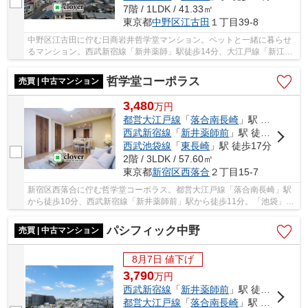
7階 / 1LDK / 41.33㎡
東京都
中野区
江古田
１丁目39-8
中野区江古田に佇む日商岩井哲学堂マンション。ペットと一緒に暮らせ
るマンション。西武新宿線「新井薬師」駅徒歩14分、大江戸線「新江古
田」駅徒歩14分も利用可能。2023年に耐震補強...
哲学堂コーポラス
売買 | 中古マンション
3,480
万
円
都営大江戸線
「
落合南長崎
」駅 徒歩10分
西武新宿線
「
新井薬師前
」駅 徒歩11分
西武池袋線
「
東長崎
」駅 徒歩17分
2階 / 3LDK / 57.60㎡
東京都
新宿区
西落合
２丁目15-7
新宿区西落合に佇む哲学堂コーポラス。都営大江戸線「落合南長崎」駅
から徒歩10分、西武新宿線「新井薬師前」駅から徒歩11分。「池袋」駅
や「中野」駅行のバス便も豊富。建物向かいに...
パシフィック中野
売買 | 中古マンション
8月7日 値下げ
3,790
万
円
西武新宿線
「
新井薬師前
」駅 徒歩8分
都営大江戸線
「
落合南長崎
」駅 徒歩15分