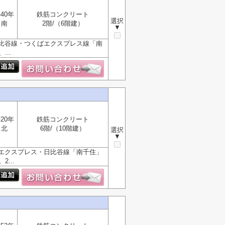
40年
鉄筋コンクリート
選択
南
2階/（6階建）
▼
比谷線・つくばエクスプレス線「南
..
20年
鉄筋コンクリート
北
6階/（10階建）
選択
▼
エクスプレス・日比谷線「南千住」
...