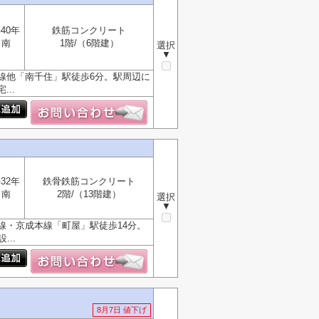
40年
鉄筋コンクリート
南
1階/（6階建）
選択
▼
線他「南千住」駅徒歩6分。駅周辺に
..
32年
鉄骨鉄筋コンクリート
南
2階/（13階建）
選択
▼
線・京成本線「町屋」駅徒歩14分。
..
8月7日 値下げ