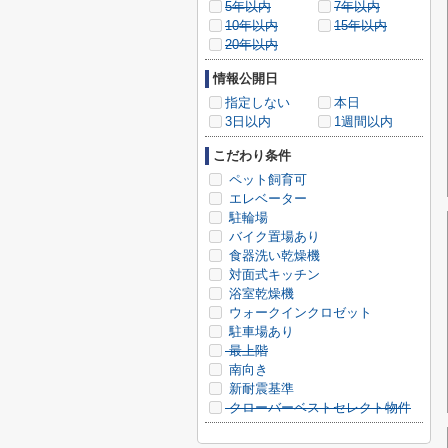
5年以内
7年以内
10年以内
15年以内
20年以内
情報公開日
指定しない
本日
3日以内
1週間以内
こだわり条件
ペット飼育可
エレベーター
駐輪場
バイク置場あり
食器洗い乾燥機
対面式キッチン
浴室乾燥機
ウォークインクロゼット
駐車場あり
最上階
南向き
新耐震基準
クローバーベストセレクト物件