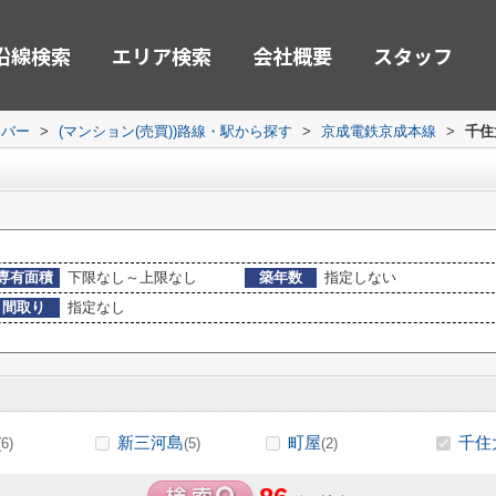
沿線検索
エリア検索
会社概要
スタッフ
ーバー
>
(マンション(売買))路線・駅から探す
>
京成電鉄京成本線
>
千住
専有面積
下限なし～上限なし
築年数
指定しない
間取り
指定なし
新三河島
町屋
千住
(6)
(5)
(2)