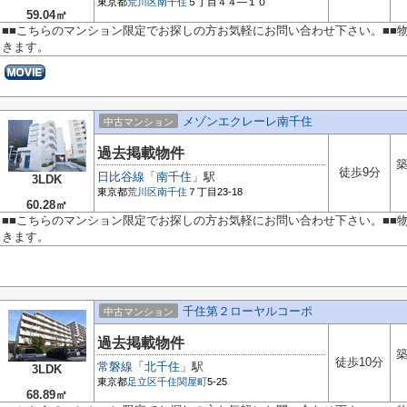
東京都
荒川区
南千住
５丁目４４―１０
59.04㎡
■■こちらのマンション限定でお探しの方お気軽にお問い合わせ下さい。■■
きます。
メゾンエクレーレ南千住
中古マンション
過去掲載物件
築
徒歩9分
日比谷線
「
南千住
」駅
3LDK
東京都
荒川区
南千住
７丁目23-18
60.28㎡
■■こちらのマンション限定でお探しの方お気軽にお問い合わせ下さい。■■
きます。
千住第２ローヤルコーポ
中古マンション
過去掲載物件
築
徒歩10分
常磐線
「
北千住
」駅
3LDK
東京都
足立区
千住関屋町
5-25
68.89㎡