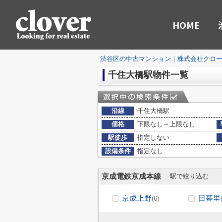
HOME
渋谷区の中古マンション｜株式会社クロ
千住大橋駅物件一覧
沿線
千住大橋駅
価格
下限なし～上限なし
駅徒歩
指定しない
設備条件
指定なし
京成電鉄京成本線
駅で絞り込む
京成上野
日暮里
(6)