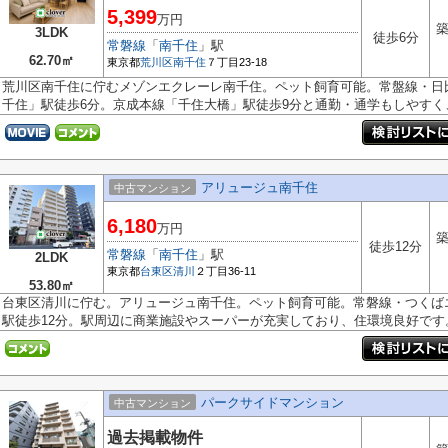
5,399
万円
築
3LDK
徒歩6分
常磐線
「
南千住
」駅
62.70㎡
東京都
荒川区
南千住
７丁目23-18
荒川区南千住に佇むメゾンエクレーレ南千住。ペット飼育可能。常盤線・日
千住」駅徒歩6分。京成本線「千住大橋」駅徒歩9分と通勤・通学もしやすく、.
アリュージュ南千住
中古マンション
6,180
万円
築
徒歩12分
常磐線
「
南千住
」駅
2LDK
東京都
台東区
清川
２丁目36-11
53.80㎡
台東区清川に佇む。アリュージュ南千住。ペット飼育可能。常磐線・つくば
駅徒歩12分。駅周辺に商業施設やスーパーが充実しており、住環境良好です。2
パークサイドマンション
中古マンション
過去掲載物件