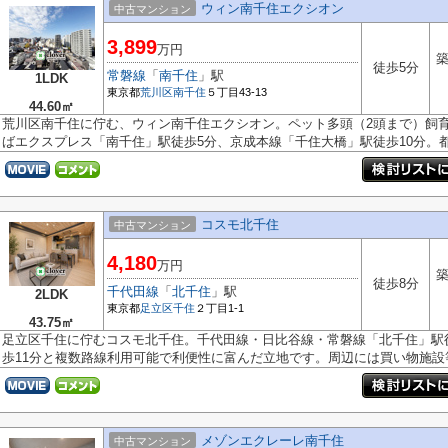
ウィン南千住エクシオン
中古マンション
3,899
万円
築
徒歩5分
常磐線
「
南千住
」駅
1LDK
東京都
荒川区
南千住
５丁目43-13
44.60㎡
荒川区南千住に佇む、ウィン南千住エクシオン。ペット多頭（2頭まで）飼
ばエクスプレス「南千住」駅徒歩5分、京成本線「千住大橋」駅徒歩10分。都.
コスモ北千住
中古マンション
4,180
万円
築
徒歩8分
千代田線
「
北千住
」駅
2LDK
東京都
足立区
千住
２丁目1-1
43.75㎡
足立区千住に佇むコスモ北千住。千代田線・日比谷線・常磐線「北千住」駅
歩11分と複数路線利用可能で利便性に富んだ立地です。周辺には買い物施設等.
メゾンエクレーレ南千住
中古マンション