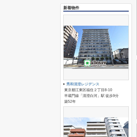
新着物件
秀和清澄レジデンス
東京都江東区福住２丁目8-10
半蔵門線「清澄白河」駅 徒歩9分
築52年