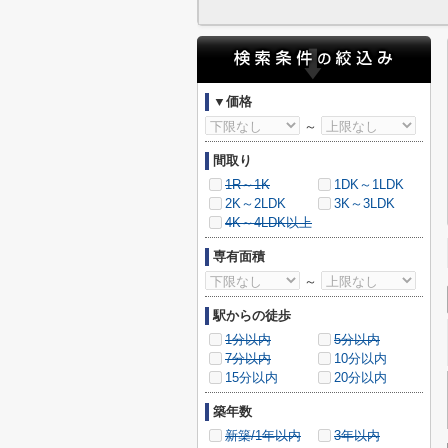
▼価格
～
間取り
1R～1K
1DK～1LDK
2K～2LDK
3K～3LDK
4K～4LDK以上
専有面積
～
駅からの徒歩
1分以内
5分以内
7分以内
10分以内
15分以内
20分以内
築年数
新築/1年以内
3年以内