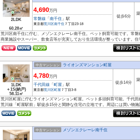
4,690
万円
築
徒歩6分
常磐線
「
南千住
」駅
2LDK
東京都
荒川区
南千住
７丁目23-18
60.28㎡
荒川区南千住に佇む、メゾンエクレーレ南千住。ペット飼育可能です。常磐
商業施設やスーパー、飲食店等が充実しており生活環境が整っています。住宅.
ライオンズマンション町屋
中古マンション
4,780
万円
築
徒歩14分
千代田線
「
町屋
」駅
1LDK
＋1S(納戸)
東京都
荒川区
町屋
７丁目3-8
58.11㎡
荒川区町屋に佇むライオンズマンション町屋。ペット多頭飼育可能。千代田
荒川線「町屋駅前」駅徒歩15分と閑静な住宅の立地です。周辺には買い物施設.
メゾンエクレーレ南千住
中古マンション