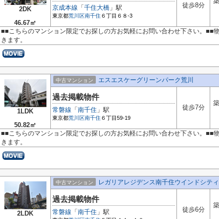
築
徒歩8分
京成本線
「
千住大橋
」駅
2DK
東京都
荒川区
南千住
６丁目６８-3
46.67㎡
■■こちらのマンション限定でお探しの方お気軽にお問い合わせ下さい。■■
きます。
エスエスケーグリーンパーク荒川
中古マンション
過去掲載物件
築
徒歩7分
常磐線
「
南千住
」駅
1LDK
東京都
荒川区
南千住
６丁目59-19
50.82㎡
■■こちらのマンション限定でお探しの方お気軽にお問い合わせ下さい。■■
きます。
レガリアレジデンス南千住ウインドシティ
中古マンション
過去掲載物件
築
徒歩6分
常磐線
「
南千住
」駅
2LDK