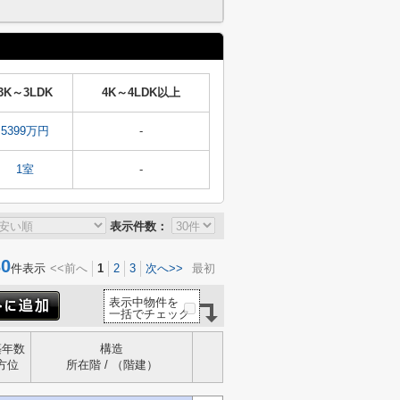
3K～3LDK
4K～4LDK以上
5399万円
-
1室
-
表示件数：
0
件表示
<<前へ
1
2
3
次へ>>
最初
表示中物件を
一括でチェック
築年数
構造
方位
所在階 / （階建）