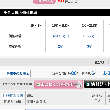
86
件が該当
千住大橋の価格相場
1R～1K
1DK～1LDK
2K～2LDK
価格相場
-
4339.5万円
5016.7万円
空室件数
-
2室
3室
並び順：
86
6
1-3
募集中のみ表示
該当公開件数
件 販売数
件
外観
/
間取り図
価格
駅徒歩
停歩
交通 / 所在地
間取り/面積