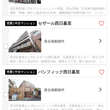
北区東田端に佇むマンションニュー田端。JR山手線・京浜東北線快速停
車駅「田端」駅から徒歩6分の立地、複数路線が利用可能です。コンビ
ニ・薬局・スーパーなどもある駅周辺に加え、物...
セザール西日暮里
売買 | 中古マンション
過去掲載物件
荒川区東尾久に佇むセザール西日暮里。日暮里舎人ライナー「赤土小学
校前」駅から徒歩3分、都電荒川線「東尾久三丁目」駅に徒歩7分、ＪＲ
山手線「西日暮里」駅にも徒歩18分の立地。小...
パシフィック西日暮里
売買 | 中古マンション
過去掲載物件
荒川区東尾久に佇むパシフィック西日暮里。日暮里舎人ライナー「赤土
小学校前」駅から徒歩4分、京成本線「新三河島」駅に徒歩9分、JR山手