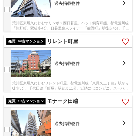
過去掲載物件
荒川区東尾久に佇むオリンポス西日暮里。ペット飼育可能。都電荒川線
「熊野町」駅徒歩4分、日暮里舎人ライナー「熊野町」駅徒歩4分、千代
田線「町屋」駅徒歩14分、山手線「日暮里」駅...
リレント町屋
売買 | 中古マンション
過去掲載物件
荒川区東尾久に佇むリレント町屋。都電荒川線「東尾久三丁目」駅から
徒歩3分、千代田線「町屋」駅徒歩11分。近隣にはコンビニ、スーパー
などが揃っており、生活環境が整っています。住...
モナーク田端
売買 | 中古マンション
過去掲載物件