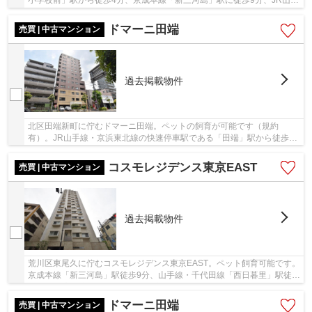
線・京浜東北線「西日暮里」駅に徒歩13分、複...
ドマーニ田端
売買 | 中古マンション
過去掲載物件
北区田端新町に佇むドマーニ田端。ペットの飼育が可能です（規約
有）。JR山手線・京浜東北線の快速停車駅である「田端」駅から徒歩7
分、日暮里舎人ライナ「赤土小学校前」駅に徒歩7分...
コスモレジデンス東京EAST
売買 | 中古マンション
過去掲載物件
荒川区東尾久に佇むコスモレジデンス東京EAST。ペット飼育可能です。
京成本線「新三河島」駅徒歩9分、山手線・千代田線「西日暮里」駅徒歩
13分。都心や空港へのアクセスが良く、利便性...
ドマーニ田端
売買 | 中古マンション