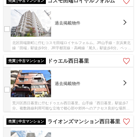
コスモ田端ロイヤルフォルム
売買 | 中古マンション
過去掲載物件
北区田端新町に佇むコスモ田端ロイヤルフォルム。JR山手線・京浜東北
線「田端」駅徒歩9分、JR宇都宮線・高崎線「尾久」駅徒歩8分。ペット
飼育可能。フラット35S利用可能。平成18年築、...
ドゥエル西日暮里
売買 | 中古マンション
過去掲載物件
荒川区西日暮里に佇むドゥエル西日暮里。山手線「西日暮里」駅徒歩7
分。複数路線利用可能な立地で都心部や郊外へのアクセス良好な場所。
駅からの道のりには商業施設も多数有ります。近...
ライオンズマンション西日暮里
売買 | 中古マンション