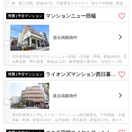
線「新三河島」駅徒歩7分、日暮里舎人ライナー「赤土小学校前」駅徒歩
8分、利便性良好な立地。徒歩圏内にはスーパ...
マンションニュー田端
売買 | 中古マンション
過去掲載物件
北区東田端に佇むマンションニュー田端。山手線「田端」駅徒歩6分。京
浜東北線「西日暮里」駅徒歩12分。耐震補強工事済み。住宅ローン控除
適合、フラット35、適合証明書も発行可能。昭...
ライオンズマンション西日暮里北
売買 | 中古マンション
過去掲載物件
荒川区東尾久に佇むライオンズマンション西日暮里北。千代田線・京成
本線「町屋」駅徒歩14分、山手線他「西日暮里」駅徒歩17分、舎人ライ
ナー「赤土小学校前」駅徒歩2分。平成元年築、...