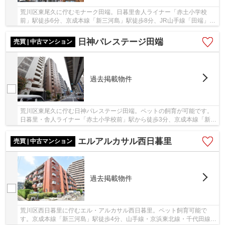
荒川区東尾久に佇むモナーク田端。日暮里舎人ライナー「赤土小学校
前」駅徒歩6分、京成本線「新三河島」駅徒歩8分、JR山手線「田端」駅
や「西日暮里」駅も徒歩圏内です。スーパーやコ...
日神パレステージ田端
売買 | 中古マンション
過去掲載物件
荒川区東尾久に佇む日神パレステージ田端。ペットの飼育が可能です。
日暮里・舎人ライナー「赤土小学校前」駅から徒歩3分、京成本線「新三
河島」駅に徒歩9分、JR山手線・東京メトロ千...
エルアルカサル西日暮里
売買 | 中古マンション
過去掲載物件
荒川区西日暮里に佇むエル・アルカサル西日暮里。ペット飼育可能で
す。京成本線「新三河島」駅徒歩4分、山手線・京浜東北線・千代田線