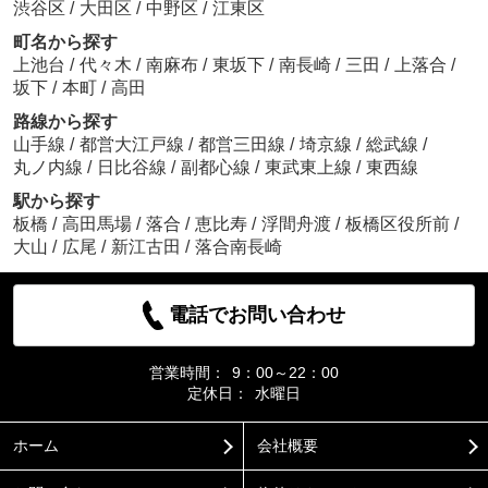
渋谷区
/
大田区
/
中野区
/
江東区
町名から探す
上池台
/
代々木
/
南麻布
/
東坂下
/
南長崎
/
三田
/
上落合
/
坂下
/
本町
/
高田
路線から探す
山手線
/
都営大江戸線
/
都営三田線
/
埼京線
/
総武線
/
丸ノ内線
/
日比谷線
/
副都心線
/
東武東上線
/
東西線
駅から探す
板橋
/
高田馬場
/
落合
/
恵比寿
/
浮間舟渡
/
板橋区役所前
/
大山
/
広尾
/
新江古田
/
落合南長崎
電話でお問い合わせ
営業時間：
9：00～22：00
定休日：
水曜日
ホーム
会社概要