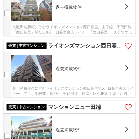
過去掲載物件
北区田端新町に佇むライオンズマンション西日暮里。山手線、千代田線
「西日暮里」駅徒歩8分。日暮里舎人ライナー「西日暮里」は6分です。
京成本線「新三河島」駅徒歩7分も利用可能で複...
ライオンズマンション西日暮里第5
売買 | 中古マンション
過去掲載物件
荒川区東尾久に佇むライオンズマンション西日暮里第5。日暮里舎人ライ
ナー「赤土小学校前」駅2分、千代田線「町屋」駅やJR山手線「西日暮
里」駅も徒歩圏内です。周辺には多くの商店が...
マンションニュー田端
売買 | 中古マンション
過去掲載物件