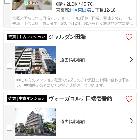
6階 / 2LDK / 45.76㎡
東京都
北区
東田端
１丁目12-18
北区東田端に佇む田端マンション。JR山手線「田端」駅徒歩5分、JR山
手線・千代田線「西日暮里」駅徒歩12分。駅から近く通勤や通学に便利
です。まいばすけっとまで約130ｍ、セブンイレ...
ジャルダン田端
売買 | 中古マンション
過去掲載物件
■■こちらのマンション限定でお探しの方お気軽にお問い合わせ下さ
い。■■物件が発表になり次第ご連絡させて頂きます。
ヴォーガコルテ田端壱番館
売買 | 中古マンション
過去掲載物件