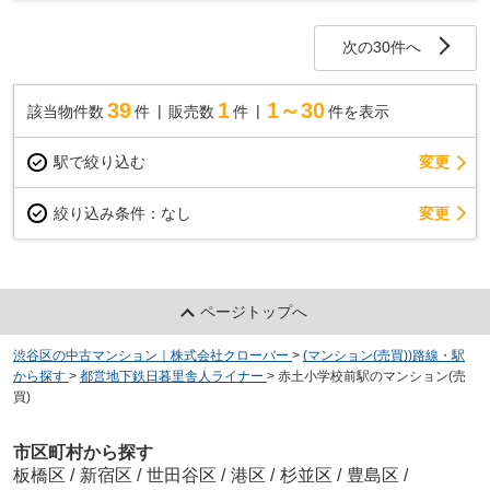
「西日暮里」駅徒歩8分。ビッグターミナル「池袋...
次の30件へ
39
1
1～30
該当物件数
件
販売数
件
件を表示
駅で絞り込む
変更
変更
絞り込み条件：
なし
ページトップへ
渋谷区の中古マンション｜株式会社クローバー
>
(マンション(売買))路線・駅
から探す
>
都営地下鉄日暮里舎人ライナー
>
赤土小学校前駅のマンション(売
買)
市区町村から探す
板橋区
/
新宿区
/
世田谷区
/
港区
/
杉並区
/
豊島区
/