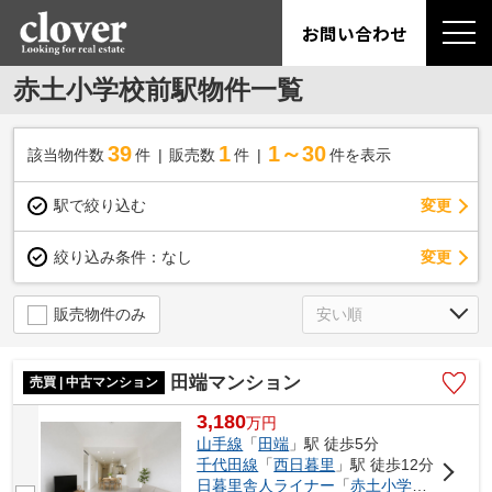
お問い合わせ
赤土小学校前駅物件一覧
39
1
1～30
該当物件数
件
販売数
件
件を表示
駅で絞り込む
変更
変更
絞り込み条件：
なし
販売物件のみ
田端マンション
売買 | 中古マンション
3,180
万
円
山手線
「
田端
」駅 徒歩5分
千代田線
「
西日暮里
」駅 徒歩12分
日暮里舎人ライナー
「
赤土小学校前
」駅 