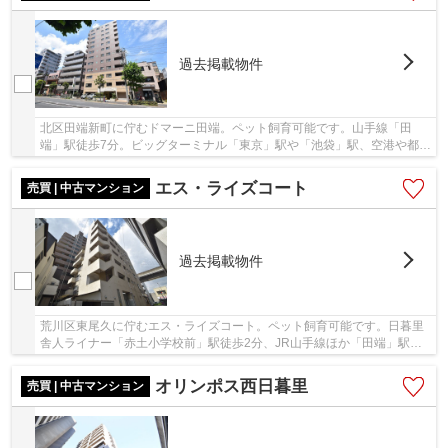
過去掲載物件
北区田端新町に佇むドマーニ田端。ペット飼育可能です。山手線「田
端」駅徒歩7分。ビッグターミナル「東京」駅や「池袋」駅、空港や都心
へのアクセスが良く、利便性と住み易さを兼ね備...
エス・ライズコート
売買 | 中古マンション
過去掲載物件
荒川区東尾久に佇むエス・ライズコート。ペット飼育可能です。日暮里
舎人ライナー「赤土小学校前」駅徒歩2分、JR山手線ほか「田端」駅・
「西日暮里」駅も徒歩圏内です。建物1階部分に...
オリンポス西日暮里
売買 | 中古マンション