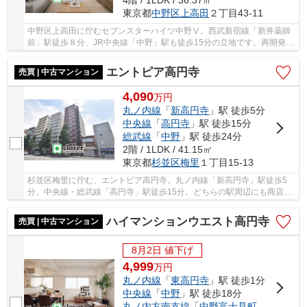
4階 / 1LDK / 36.37㎡
東京都
中野区
上高田
２丁目43-11
中野区上高田に佇むセブンスターハイツ中野Ⅴ。西武新宿線「新井薬師
前」駅徒歩８分、JR中央線「中野」駅も徒歩15分の立地です。再開発が
進み全国的にも話題の中野エリアで暮らせます。...
エントピア高円寺
売買 | 中古マンション
4,090
万
円
丸ノ内線
「
新高円寺
」駅 徒歩5分
中央線
「
高円寺
」駅 徒歩15分
総武線
「
中野
」駅 徒歩24分
2階 / 1LDK / 41.15㎡
東京都
杉並区
梅里
１丁目15-13
杉並区梅里に佇む、エントピア高円寺。丸ノ内線「新高円寺」駅徒歩5
分、中央線・総武線「高円寺」駅徒歩15分。どちらの駅周辺にも商店街
や飲食店、スーパー等が充実し住環境良好です。...
ハイマンションウエスト高円寺
売買 | 中古マンション
8月2日 値下げ
4,999
万
円
丸ノ内線
「
東高円寺
」駅 徒歩1分
中央線
「
中野
」駅 徒歩18分
丸ノ内方南支線
「
中野富士見町
」駅 徒歩1