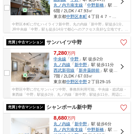
丸ノ内方南支線
「
中野新橋
」駅 徒歩14分
6階 / 2LDK / 47.93㎡
東京都
中野区
本町
４丁目４７－１２
中野区本町に佇むハイライフ新中野。丸の内線「新中野」駅徒歩1分。
JR中央線「中野」駅も徒歩14分で都心へのアクセス良好な立地です。近
隣には商業施設が多数ありお仕事終わりの買い物...
サンハイツ中野
売買 | 中古マンション
7,280
万
円
中央線
「
中野
」駅 徒歩2分
丸ノ内線
「
新中野
」駅 徒歩11分
西武新宿線
「
新井薬師前
」駅 徒歩22分
7階 / 2LDK / 67.03㎡
東京都
中野区
中野
２丁目29-15
中野区中野に佇むサンハイツ中野。事務所利用可能。中央線・総武線・
東西線「中野」駅徒歩2分、丸ノ内線「新中野」駅徒歩11分。周辺には
大型商業施設や飲食店が充実しており、賑わいの...
シャンボール新中野
売買 | 中古マンション
8,680
万
円
丸ノ内線
「
新中野
」駅 徒歩6分
丸ノ内方南支線
「
中野新橋
」駅 徒歩11分