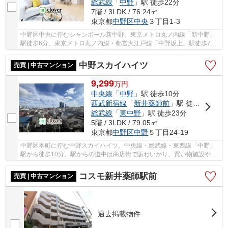
総武線
「
中野
」駅 徒歩22分
7階 / 3LDK / 76.24㎡
東京都
中野区
中央
３丁目1-3
中野区中央に佇むシャンボール新中野。東京メトロ丸ノ内線「新中野」
駅徒歩6分、東京メトロ丸ノ内線・都営大江戸線「中野坂上」駅徒歩7
分、都営大江戸線「中野坂上」駅徒歩9分の利便性...
中野スカイハイツ
売買 | 中古マンション
9,299
万
円
中央線
「
中野
」駅 徒歩10分
西武新宿線
「
新井薬師前
」駅 徒歩14分
総武線
「
東中野
」駅 徒歩23分
5階 / 3LDK / 79.05㎡
東京都
中野区
中野
５丁目24-19
中野区本町に佇む中野スカイハイツ。中央線・総武線・東西線「中野」
駅から徒歩10分。駅からの道中は商店街で賑わいがり、買い物施設や飲
食店が充実。区役所も駅前にあり生活環境が整...
コスモ新井薬師駅前
売買 | 中古マンション
過去掲載物件