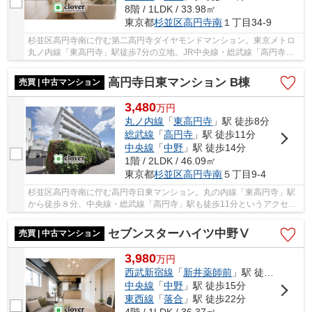
8階 / 1LDK / 33.98㎡
東京都
杉並区
高円寺南
１丁目34-9
杉並区高円寺南に佇む第二高円寺ダイヤモンドマンション。東京メトロ
丸ノ内線「東高円寺」駅徒歩7分の立地。JR中央線・総武線「高円寺」
駅は徒歩9分で利用可能。多くのお店が集まり活...
高円寺日東マンション B棟
売買 | 中古マンション
3,480
万
円
丸ノ内線
「
東高円寺
」駅 徒歩8分
総武線
「
高円寺
」駅 徒歩11分
中央線
「
中野
」駅 徒歩14分
1階 / 2LDK / 46.09㎡
東京都
杉並区
高円寺南
５丁目9-4
杉並区高円寺南に佇む高円寺日東マンション。丸の内線「東高円寺」駅
から徒歩８分、中央線・総武線「高円寺」駅も徒歩11分というアクセス
が魅力です。高円寺駅周辺に数多くある店舗や...
セブンスターハイツ中野Ⅴ
売買 | 中古マンション
3,980
万
円
西武新宿線
「
新井薬師前
」駅 徒歩8分
中央線
「
中野
」駅 徒歩15分
東西線
「
落合
」駅 徒歩22分