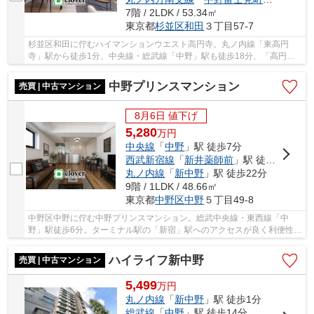
7階 / 2LDK / 53.34㎡
東京都
杉並区
和田
３丁目57-7
杉並区和田に佇むハイマンションウエスト高円寺。丸ノ内線「東高円
寺」駅から徒歩1分、中央線・総武線「中野」駅も徒歩18分、「高円
寺」駅19分で利用可能。周辺には買い物施設や飲食店...
中野プリンスマンション
売買 | 中古マンション
8月6日 値下げ
5,280
万
円
中央線
「
中野
」駅 徒歩7分
西武新宿線
「
新井薬師前
」駅 徒歩12分
丸ノ内線
「
新中野
」駅 徒歩22分
9階 / 1LDK / 48.66㎡
東京都
中野区
中野
５丁目49-8
中野区中野に佇む中野プリンスマンション。総武中央線・東西線「中
野」駅徒歩6分。ターミナル駅の「新宿」駅へのアクセスが良く利便性良
好です。「中野」駅前には商業ビルやスーパー、...
ハイライフ新中野
売買 | 中古マンション
5,499
万
円
丸ノ内線
「
新中野
」駅 徒歩1分
総武線
「
中野
」駅 徒歩14分