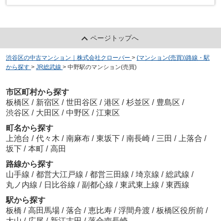
ページトップへ
渋谷区の中古マンション｜株式会社クローバー
>
(マンション(売買))路線・駅
から探す
>
JR総武線
>
中野駅のマンション(売買)
市区町村から探す
板橋区
/
新宿区
/
世田谷区
/
港区
/
杉並区
/
豊島区
/
渋谷区
/
大田区
/
中野区
/
江東区
町名から探す
上池台
/
代々木
/
南麻布
/
東坂下
/
南長崎
/
三田
/
上落合
/
坂下
/
本町
/
高田
路線から探す
山手線
/
都営大江戸線
/
都営三田線
/
埼京線
/
総武線
/
丸ノ内線
/
日比谷線
/
副都心線
/
東武東上線
/
東西線
駅から探す
板橋
/
高田馬場
/
落合
/
恵比寿
/
浮間舟渡
/
板橋区役所前
/
大山
/
広尾
/
新江古田
/
落合南長崎