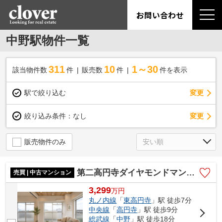
お問い合わせ
中野駅物件一覧
311
10
1～30
該当物件数
件
販売数
件
件を表示
駅で絞り込む
変更
変更
絞り込み条件：
なし
販売物件のみ
第二高円寺ダイヤモンドマンション
売買 | 中古マンション
3,299
万
円
丸ノ内線
「
東高円寺
」駅 徒歩7分
中央線
「
高円寺
」駅 徒歩9分
総武線
「
中野
」駅 徒歩18分