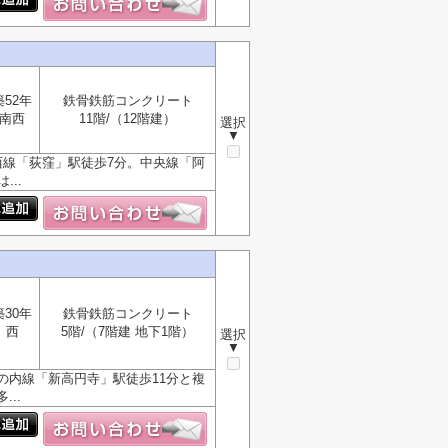
築52年
鉄骨鉄筋コンクリート
南西
11階/（12階建）
選択
▼
西線「荻窪」駅徒歩7分。中央線「阿
..
築30年
鉄骨鉄筋コンクリート
西
5階/（7階建 地下1階）
選択
▼
の内線「新高円寺」駅徒歩11分と複
..