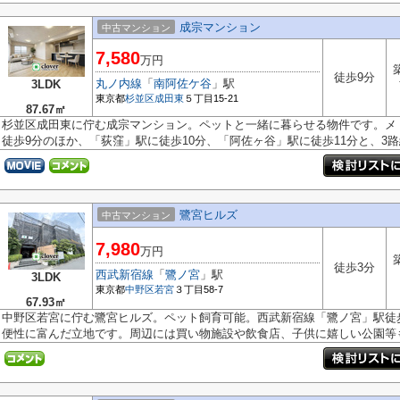
成宗マンション
中古マンション
7,580
万円
徒歩9分
丸ノ内線
「
南阿佐ケ谷
」駅
3LDK
東京都
杉並区
成田東
５丁目15-21
87.67㎡
杉並区成田東に佇む成宗マンション。ペットと一緒に暮らせる物件です。メ
徒歩9分のほか、「荻窪」駅に徒歩10分、「阿佐ヶ谷」駅に徒歩11分と、3路線
鷺宮ヒルズ
中古マンション
7,980
万円
徒歩3分
西武新宿線
「
鷺ノ宮
」駅
3LDK
東京都
中野区
若宮
３丁目58-7
67.93㎡
中野区若宮に佇む鷺宮ヒルズ。ペット飼育可能。西武新宿線「鷺ノ宮」駅徒
便性に富んだ立地です。周辺には買い物施設や飲食店、子供に嬉しい公園等も.