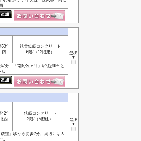
..
築53年
鉄骨鉄筋コンクリート
南
6階/（12階建）
選択
▼
歩7分、「南阿佐ヶ谷」駅徒歩9分と
..
築42年
鉄筋コンクリート
北西
2階/（5階建）
選択
▼
「荻窪」駅から徒歩2分。周辺には大
..