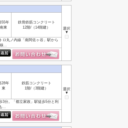
築55年
鉄骨鉄筋コンクリート
南東
12階/（14階建）
選択
▼
トロ丸ノ内線「南阿佐ヶ谷」駅から
...
築28年
鉄筋コンクリート
東
1階/（3階建）
選択
▼
歩3分。「都立家政」駅徒歩5分と利
..