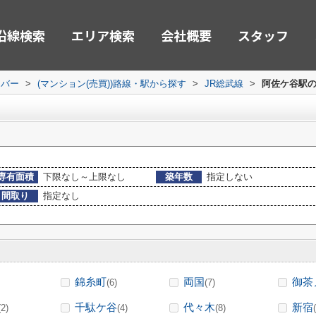
沿線検索
エリア検索
会社概要
スタッフ
ーバー
>
(マンション(売買))路線・駅から探す
>
JR総武線
>
阿佐ケ谷駅の
専有面積
下限なし～上限なし
築年数
指定しない
間取り
指定なし
錦糸町
両国
御茶
(6)
(7)
千駄ケ谷
代々木
新宿
(2)
(4)
(8)