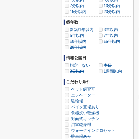
7分以内
10分以内
15分以内
20分以内
築年数
新築/1年以内
3年以内
5年以内
7年以内
10年以内
15年以内
20年以内
情報公開日
指定しない
本日
3日以内
1週間以内
こだわり条件
ペット飼育可
エレベーター
駐輪場
バイク置場あり
食器洗い乾燥機
対面式キッチン
浴室乾燥機
ウォークインクロゼット
駐車場あり