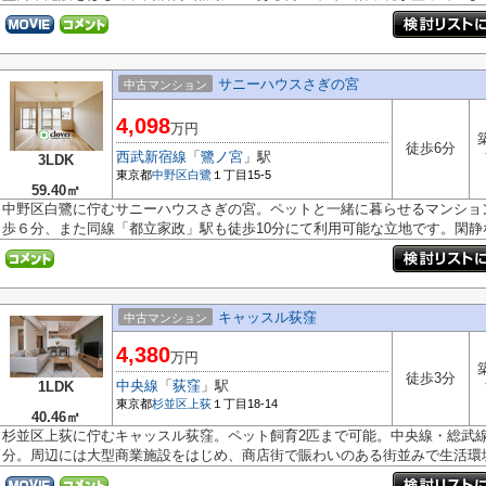
サニーハウスさぎの宮
中古マンション
4,098
万円
徒歩6分
西武新宿線
「
鷺ノ宮
」駅
3LDK
東京都
中野区
白鷺
１丁目15-5
59.40㎡
中野区白鷺に佇むサニーハウスさぎの宮。ペットと一緒に暮らせるマンショ
歩６分、また同線「都立家政」駅も徒歩10分にて利用可能な立地です。閑静な.
キャッスル荻窪
中古マンション
4,380
万円
徒歩3分
中央線
「
荻窪
」駅
1LDK
東京都
杉並区
上荻
１丁目18-14
40.46㎡
杉並区上荻に佇むキャッスル荻窪。ペット飼育2匹まで可能。中央線・総武
分。周辺には大型商業施設をはじめ、商店街で賑わいのある街並みで生活環境が