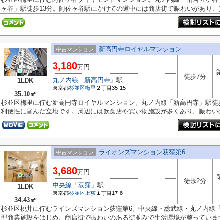
ヶ谷」駅徒歩13分。阿佐ヶ谷駅にかけての道中には商店街で賑わいがあり、買.
新高円寺ロイヤルマンション
中古マンション
3,180
万円
徒歩7分
丸ノ内線
「
新高円寺
」駅
1LDK
東京都
杉並区
梅里
２丁目35-15
35.10㎡
杉並区梅里に佇む新高円寺ロイヤルマンション。丸ノ内線「新高円寺」駅徒
利便性に富んだ立地です。周辺には飲食店や買い物施設が多くあり、賑わいの.
ライオンズマンション荻窪第6
中古マンション
3,680
万円
徒歩2分
中央線
「
荻窪
」駅
1LDK
東京都
杉並区
上荻
１丁目17-8
34.43㎡
杉並区桃井に佇むラインズマンション荻窪第6。中央線・総武線・丸ノ内線
型商業施設をはじめ、商店街で賑わいのある街並みで生活環境が整っています.