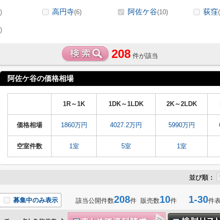
高円寺
阿佐ケ谷
荻窪
)
(6)
(10)
)
208
件が該当
阿佐ケ谷の価格相場
1R～1K
1DK～1LDK
2K～2LDK
価格相場
1860万円
4027.2万円
5990万円
空室件数
1室
5室
1室
並び順：
208
10
1-30
募集中のみ表示
該当公開件数
件 販売数
件
件