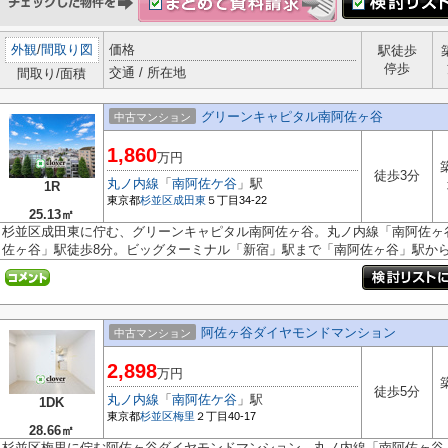
外観
/
間取り図
価格
駅徒歩
停歩
交通 / 所在地
間取り/面積
グリーンキャピタル南阿佐ヶ谷
中古マンション
1,860
万円
徒歩3分
丸ノ内線
「
南阿佐ケ谷
」駅
1R
東京都
杉並区
成田東
５丁目34-22
25.13㎡
杉並区成田東に佇む、グリーンキャピタル南阿佐ヶ谷。丸ノ内線「南阿佐ヶ
佐ヶ谷」駅徒歩8分。ビッグターミナル「新宿」駅まで「南阿佐ヶ谷」駅から6.
阿佐ヶ谷ダイヤモンドマンション
中古マンション
2,898
万円
徒歩5分
丸ノ内線
「
南阿佐ケ谷
」駅
1DK
東京都
杉並区
梅里
２丁目40-17
28.66㎡
杉並区梅里に佇む阿佐ヶ谷ダイヤモンドマンション。丸ノ内線「南阿佐ヶ谷