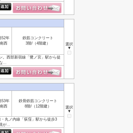
築52年
鉄筋コンクリート
南西
3階/（4階建）
選択
▼
ン。西部新宿線「鷺ノ宮」駅から徒
..
築53年
鉄骨鉄筋コンクリート
南西
8階/（12階建）
選択
▼
線・丸ノ内線「荻窪」駅から徒歩3
...