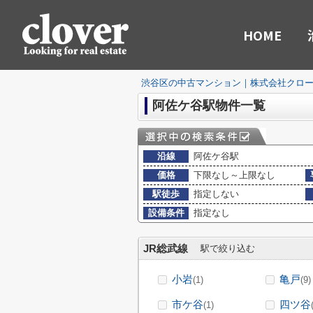
HOME
渋谷区の中古マンション｜株式会社クロ
阿佐ケ谷駅物件一覧
沿線
阿佐ケ谷駅
価格
下限なし～上限なし
駅徒歩
指定しない
設備条件
指定なし
JR総武線
駅で絞り込む
小岩
亀戸
(1)
(9)
市ケ谷
四ツ谷
(1)