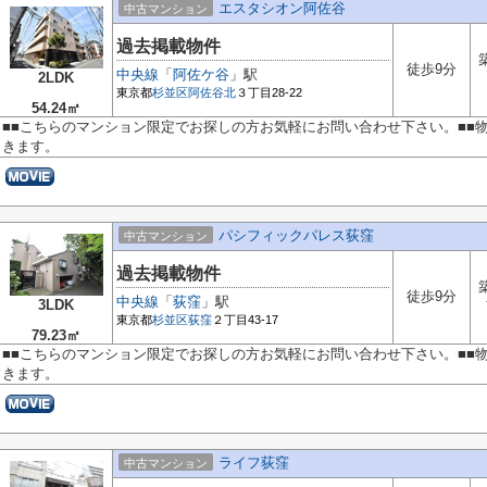
エスタシオン阿佐谷
中古マンション
過去掲載物件
徒歩9分
中央線
「
阿佐ケ谷
」駅
2LDK
東京都
杉並区
阿佐谷北
３丁目28-22
54.24㎡
■■こちらのマンション限定でお探しの方お気軽にお問い合わせ下さい。■■
きます。
パシフィックパレス荻窪
中古マンション
過去掲載物件
徒歩9分
中央線
「
荻窪
」駅
3LDK
東京都
杉並区
荻窪
２丁目43-17
79.23㎡
■■こちらのマンション限定でお探しの方お気軽にお問い合わせ下さい。■■
きます。
ライフ荻窪
中古マンション