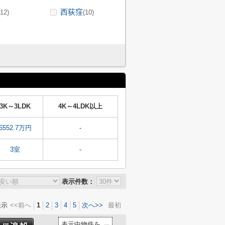
西荻窪
(12)
(10)
3K～3LDK
4K～4LDK以上
6552.7万円
-
3室
-
表示件数：
表示
<<前へ
1
2
3
4
5
次へ>>
最初
表示中物件を