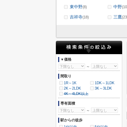
東中野
中野
(8)
(10
吉祥寺
三鷹
(18)
(23
▼価格
～
間取り
1R～1K
1DK～1LDK
2K～2LDK
3K～3LDK
4K～4LDK以上
専有面積
～
駅からの徒歩
1分以内
5分以内