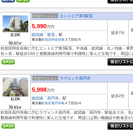
エントピア第3荻窪
中古マンション
5,990
万円
徒歩7分
総武線
「
荻窪
」駅
2LDK
東京都
杉並区
阿佐谷南
３丁目51-5
50.67㎡
杉並区阿佐谷南に佇むエントピア第3荻窪。中央線・総武線・丸ノ内線・東
佐ヶ谷」駅徒歩13分と複数路線利用可能で利便性に富んだ立地です。周辺には.
ラヴェンナ高円寺
中古マンション
5,998
万円
徒歩2分
総武線
「
高円寺
」駅
1LDK
東京都
杉並区
高円寺南
４丁目22-4
39.63㎡
杉並区高円寺南に佇むラヴェンナ高円寺。総武線「高円寺」駅徒歩２分。丸
数路線利用可能で利便性に富んだ立地です。周辺には買い物施設や飲食店が多.