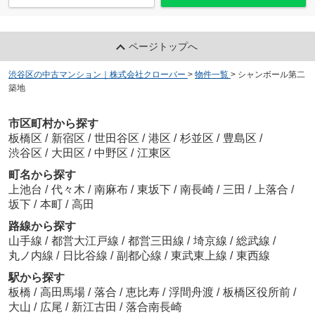
ページトップへ
渋谷区の中古マンション｜株式会社クローバー
>
物件一覧
>
シャンボール第二
築地
市区町村から探す
板橋区
/
新宿区
/
世田谷区
/
港区
/
杉並区
/
豊島区
/
渋谷区
/
大田区
/
中野区
/
江東区
町名から探す
上池台
/
代々木
/
南麻布
/
東坂下
/
南長崎
/
三田
/
上落合
/
坂下
/
本町
/
高田
路線から探す
山手線
/
都営大江戸線
/
都営三田線
/
埼京線
/
総武線
/
丸ノ内線
/
日比谷線
/
副都心線
/
東武東上線
/
東西線
駅から探す
板橋
/
高田馬場
/
落合
/
恵比寿
/
浮間舟渡
/
板橋区役所前
/
大山
/
広尾
/
新江古田
/
落合南長崎