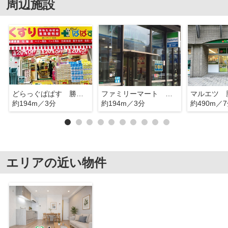
周辺施設
どらっぐぱぱす 勝どき5丁目店
ファミリーマート 勝どき五丁目店
約194m／3分
約194m／3分
約490m／
エリアの近い物件