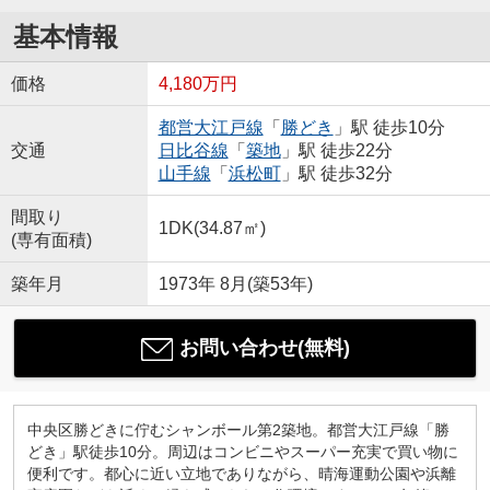
基本情報
価格
4,180万円
都営大江戸線
「
勝どき
」駅 徒歩10分
交通
日比谷線
「
築地
」駅 徒歩22分
山手線
「
浜松町
」駅 徒歩32分
間取り
1DK(34.87㎡)
(専有面積)
築年月
1973年 8月(築53年)
お問い合わせ(無料)
中央区勝どきに佇むシャンボール第2築地。都営大江戸線「勝
どき」駅徒歩10分。周辺はコンビニやスーパー充実で買い物に
便利です。都心に近い立地でありながら、晴海運動公園や浜離