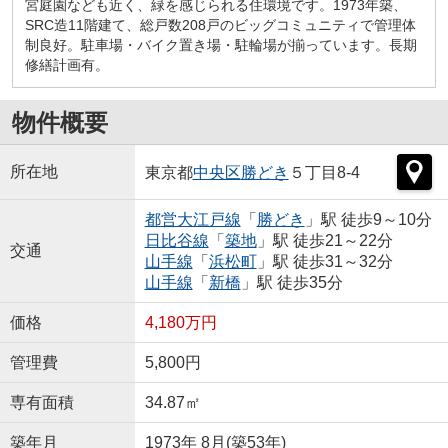
宮庭園なども近く、緑を感じられる住環境です。1973年築、
SRC造11階建て、総戸数208戸のビッグコミュニティで管理体
制良好。駐車場・バイク置き場・駐輪場が揃っています。長期
修繕計画有。
物件概要
所在地
東京都
中央区
勝どき
５丁目8-4
都営大江戸線
「
勝どき
」駅 徒歩9～10分
日比谷線
「
築地
」駅 徒歩21～22分
交通
山手線
「
浜松町
」駅 徒歩31～32分
山手線
「
新橋
」駅 徒歩35分
価格
4,180万円
管理費
5,800円
専有面積
34.87㎡
築年月
1973年 8月(築53年)