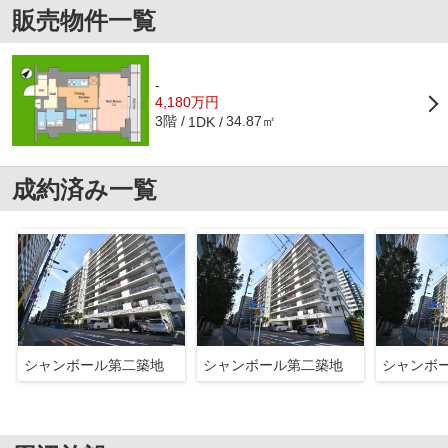
販売物件一覧
-
4,180万円
3階
34.87㎡
1DK
成約済み一覧
シャンボール第二築地
シャンボール第二築地
シャンボ