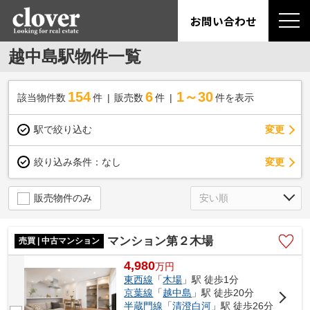
お問い合わせ
越中島駅物件一覧
154
6
1～30
該当物件数
件
販売数
件
件を表示
駅で絞り込む
変更
変更
絞り込み条件：
なし
販売物件のみ
マンション第２木場
売買 | 中古マンション
4,980
万
円
東西線
「
木場
」駅 徒歩1分
京葉線
「
越中島
」駅 徒歩20分
半蔵門線
「
清澄白河
」駅 徒歩26分