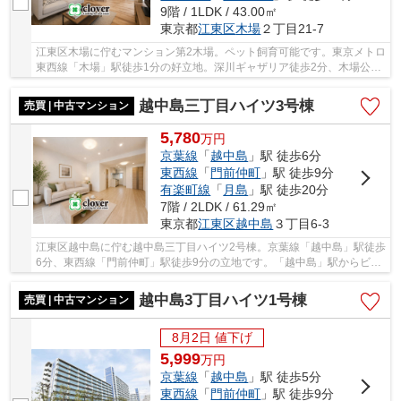
9階 / 1LDK / 43.00㎡
東京都
江東区
木場
２丁目21-7
江東区木場に佇むマンション第2木場。ペット飼育可能です。東京メトロ
東西線「木場」駅徒歩1分の好立地。深川ギャザリア徒歩2分、木場公園
徒歩5分と、買い物・飲食・自然が身近に揃い...
越中島三丁目ハイツ3号棟
売買 | 中古マンション
5,780
万
円
京葉線
「
越中島
」駅 徒歩6分
東西線
「
門前仲町
」駅 徒歩9分
有楽町線
「
月島
」駅 徒歩20分
7階 / 2LDK / 61.29㎡
東京都
江東区
越中島
３丁目6-3
江東区越中島に佇む越中島三丁目ハイツ2号棟。京葉線「越中島」駅徒歩
6分、東西線「門前仲町」駅徒歩9分の立地です。「越中島」駅からビッ
クターミナルの「東京」駅までも乗換なしでア...
越中島3丁目ハイツ1号棟
売買 | 中古マンション
8月2日 値下げ
5,999
万
円
京葉線
「
越中島
」駅 徒歩5分
東西線
「
門前仲町
」駅 徒歩9分