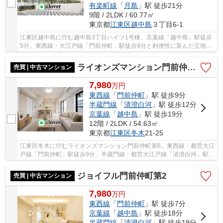
有楽町線
「
月島
」駅 徒歩21分
9階 / 2LDK / 60.77㎡
東京都
江東区
越中島
３丁目6-1
江東区越中島に佇む越中島3丁目ハイツ1号棟。京葉線「越中島」駅徒歩
5分。東西線・大江戸線「門前仲町」駅徒歩9分と利便性に富んだ立地で
す。周辺には買い物施設や飲食店、小・中学校...
ライオンズマンション門前仲町第6
売買 | 中古マンション
7,980
万
円
東西線
「
門前仲町
」駅 徒歩9分
半蔵門線
「
清澄白河
」駅 徒歩12分
京葉線
「
越中島
」駅 徒歩19分
12階 / 2LDK / 54.63㎡
東京都
江東区
冬木
21-25
江東区冬木に佇むライオンズマンション門前仲町第6。東西線・都営大江
戸線「門前仲町」駅徒歩9分、半蔵門線・都営大江戸線「清澄白河」駅徒
歩12分。住宅街に位置する、1992年築の新耐...
ジョイフル門前仲町第2
売買 | 中古マンション
7,980
万
円
東西線
「
門前仲町
」駅 徒歩7分
京葉線
「
越中島
」駅 徒歩18分
半蔵門線
「
清澄白河
」駅 徒歩19分