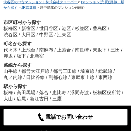
渋谷区の中古マンション｜株式会社クローバー
>
(マンション(売買))路線・駅
から探す
>
JR京葉線
>
越中島駅のマンション(売買)
市区町村から探す
板橋区
/
新宿区
/
世田谷区
/
港区
/
杉並区
/
豊島区
/
渋谷区
/
大田区
/
中野区
/
江東区
町名から探す
代々木
/
上池台
/
南麻布
/
上落合
/
南長崎
/
東坂下
/
三田
/
赤坂
/
坂下
/
北新宿
路線から探す
山手線
/
都営大江戸線
/
都営三田線
/
埼京線
/
総武線
/
丸ノ内線
/
日比谷線
/
副都心線
/
東武東上線
/
東西線
駅から探す
板橋
/
高田馬場
/
落合
/
恵比寿
/
浮間舟渡
/
板橋区役所前
/
大山
/
広尾
/
新江古田
/
三鷹
電話でお問い合わせ