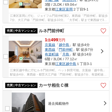
3階 / 2LDK / 69.04㎡
東京都
江東区
富岡
２丁目9-1
江東区富岡に佇む、ジョイフル門前仲町第2。東西線「門前仲町」駅徒歩
7分、大江戸線「門前仲町」駅徒歩10分。「大手町」駅まで東西線で3
駅、乗車時間6分でアクセス可能。利便性と暮ら...
ルネ門前仲町
売買 | 中古マンション
1
499
億
万
円
京葉線
「
越中島
」駅 徒歩4分
東西線
「
門前仲町
」駅 徒歩7分
有楽町線
「
月島
」駅 徒歩14分
6階 / 3LDK / 77.12㎡
東京都
江東区
越中島
１丁目3-1
江東区越中島に佇むルネ門前仲町。ペット飼育可能。京葉線「越中島」
駅徒歩4分、東西線・都営大江戸線「門前仲町」駅徒歩7分、有楽町線
「月島」駅徒歩14分。門前仲町駅周辺には商業施...
カーサ相生Ｃ棟
売買 | 中古マンション
過去掲載物件