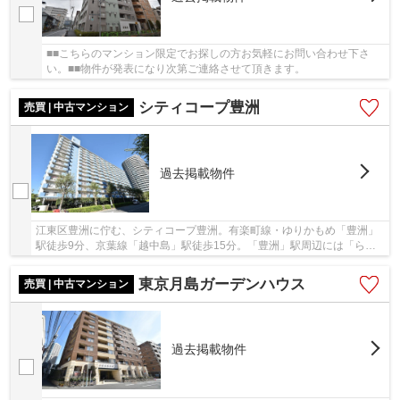
■■こちらのマンション限定でお探しの方お気軽にお問い合わせ下さ
い。■■物件が発表になり次第ご連絡させて頂きます。
シティコープ豊洲
売買 | 中古マンション
過去掲載物件
江東区豊洲に佇む、シティコープ豊洲。有楽町線・ゆりかもめ「豊洲」
駅徒歩9分、京葉線「越中島」駅徒歩15分。「豊洲」駅周辺には「らら
ぽーと」があり買い物も便利です。晴海橋公園や...
東京月島ガーデンハウス
売買 | 中古マンション
過去掲載物件