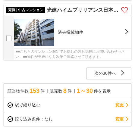
光建ハイムブリリアンス日本橋浜町五番館
売買 | 中古マンション
過去掲載物件
■■こちらのマンション限定でお探しの方お気軽にお問い合わせ下さ
い。■■物件が発表になり次第ご連絡させて頂きます。
次の30件へ
153
8
1～30
該当物件数
件
販売数
件
件を表示
駅で絞り込む
変更
変更
絞り込み条件：
なし