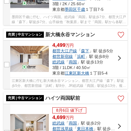
3階 / 2K / 25.60㎡
東京都
墨田区
千歳
１丁目7-5
墨田区千歳に佇む、ハイツ両国。総武線「両国」駅徒歩7分、都営大江戸
線「森下」駅徒歩7分。山手線他「秋葉原」駅まで「両国」駅から各駅で
も2駅、乗車時間4分でアクセス可能です。空...
新大橋永谷マンション
売買 | 中古マンション
4,499
万
円
都営大江戸線
「
森下
」駅 徒歩5分
都営新宿線
「
浜町
」駅 徒歩8分
総武線
「
両国
」駅 徒歩13分
3階 / 1LDK / 40.50㎡
東京都
江東区
新大橋
１丁目5-4
江東区新大橋に佇む新大橋永谷マンション。都営大江戸線「森下」駅徒
歩5分、都営新宿線「浜町」駅8分、JR総武線「両国」駅徒歩13分。複数
駅路線が利用可能でとても利便性の良い立地で...
ハイツ両国駅前
売買 | 中古マンション
8月6日 値下げ
4,699
万
円
総武線
「
両国
」駅 徒歩2分
都営浅草線
「
東日本橋
」駅 徒歩14分