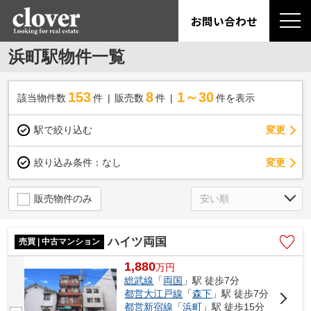
お問い合わせ
浜町駅物件一覧
153
8
1～30
該当物件数
件
販売数
件
件を表示
駅で絞り込む
変更
変更
絞り込み条件：
なし
販売物件のみ
ハイツ両国
売買 | 中古マンション
1,880
万
円
総武線
「
両国
」駅 徒歩7分
都営大江戸線
「
森下
」駅 徒歩7分
都営新宿線
「
浜町
」駅 徒歩15分