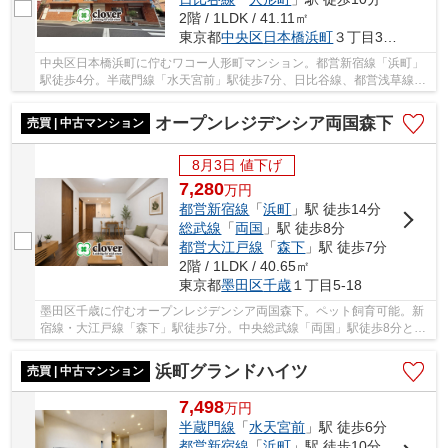
2階 / 1LDK / 41.11㎡
東京都
中央区
日本橋浜町
３丁目30-4
中央区日本橋浜町に佇むワコー人形町マンション。都営新宿線「浜町」
駅徒歩4分。半蔵門線「水天宮前」駅徒歩7分、日比谷線、都営浅草線
「人形町」駅徒歩10分と複数路線利用可能。1980...
オープンレジデンシア両国森下
売買 | 中古マンション
8月3日 値下げ
7,280
万
円
都営新宿線
「
浜町
」駅 徒歩14分
総武線
「
両国
」駅 徒歩8分
都営大江戸線
「
森下
」駅 徒歩7分
2階 / 1LDK / 40.65㎡
東京都
墨田区
千歳
１丁目5-18
墨田区千歳に佇むオープンレジデンシア両国森下。ペット飼育可能。新
宿線・大江戸線「森下」駅徒歩7分。中央総武線「両国」駅徒歩8分と利
便性に富んだ立地です。周辺には買い物施設や...
浜町グランドハイツ
売買 | 中古マンション
7,498
万
円
半蔵門線
「
水天宮前
」駅 徒歩6分
都営新宿線
「
浜町
」駅 徒歩10分