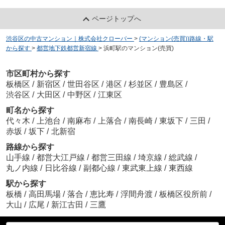
ページトップへ
渋谷区の中古マンション｜株式会社クローバー
>
(マンション(売買))路線・駅
から探す
>
都営地下鉄都営新宿線
>
浜町駅のマンション(売買)
市区町村から探す
板橋区
/
新宿区
/
世田谷区
/
港区
/
杉並区
/
豊島区
/
渋谷区
/
大田区
/
中野区
/
江東区
町名から探す
代々木
/
上池台
/
南麻布
/
上落合
/
南長崎
/
東坂下
/
三田
/
赤坂
/
坂下
/
北新宿
路線から探す
山手線
/
都営大江戸線
/
都営三田線
/
埼京線
/
総武線
/
丸ノ内線
/
日比谷線
/
副都心線
/
東武東上線
/
東西線
駅から探す
板橋
/
高田馬場
/
落合
/
恵比寿
/
浮間舟渡
/
板橋区役所前
/
大山
/
広尾
/
新江古田
/
三鷹