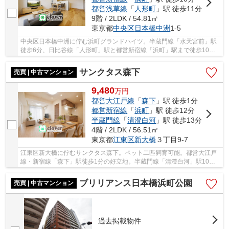
都営浅草線
「
人形町
」駅 徒歩11分
9階 / 2LDK / 54.81㎡
東京都
中央区
日本橋中洲
1-5
中央区日本橋中洲に佇む浜町グランドハイツ。半蔵門線「水天宮前」駅
徒歩6分、日比谷線「人形町」駅と都営新宿線「浜町」駅まで徒歩10分
の立地です。都心近くながら隅田川沿いに立地し...
サンクタス森下
売買 | 中古マンション
9,480
万
円
都営大江戸線
「
森下
」駅 徒歩1分
都営新宿線
「
浜町
」駅 徒歩12分
半蔵門線
「
清澄白河
」駅 徒歩13分
4階 / 2LDK / 56.51㎡
東京都
江東区
新大橋
３丁目9-7
江東区新大橋に佇むサンクタス森下。ペット二匹飼育可能。都営大江戸
線・新宿線「森下」駅徒歩1分の好立地。半蔵門線「清澄白河」駅10
分、JR中央線・総武線「両国」駅13分。隅田川や浜...
ブリリアンス日本橋浜町公園
売買 | 中古マンション
過去掲載物件