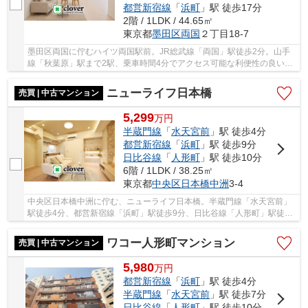
都営新宿線
「
浜町
」駅 徒歩17分
2階 / 1LDK / 44.65㎡
東京都
墨田区
両国
２丁目18-7
墨田区両国に佇むハイツ両国駅前。JR総武線「両国」駅徒歩2分。山手
線「秋葉原」駅まで2駅、乗車時間4分でアクセス可能な利便性の良い立
地です。駅前に立地するので商業施設充実で生活...
ニューライフ日本橋
売買 | 中古マンション
5,299
万
円
半蔵門線
「
水天宮前
」駅 徒歩4分
都営新宿線
「
浜町
」駅 徒歩9分
日比谷線
「
人形町
」駅 徒歩10分
6階 / 1LDK / 38.25㎡
東京都
中央区
日本橋中洲
3-4
中央区日本橋中洲に佇む、ニューライフ日本橋。半蔵門線「水天宮前」
駅徒歩4分、都営新宿線「浜町」駅徒歩9分、日比谷線「人形町」駅徒歩
10分。1982年築、SRC・S造12階建て総戸数71戸...
ワコー人形町マンション
売買 | 中古マンション
5,980
万
円
都営新宿線
「
浜町
」駅 徒歩4分
半蔵門線
「
水天宮前
」駅 徒歩7分
日比谷線
「
人形町
」駅 徒歩10分