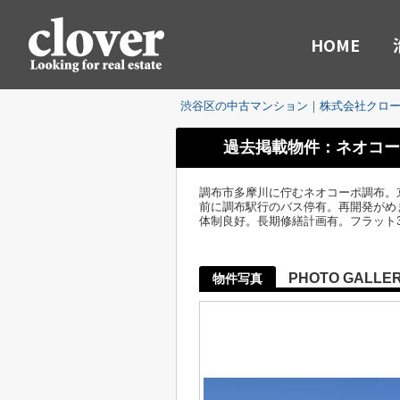
HOME
渋谷区の中古マンション｜株式会社クロ
過去掲載物件：ネオコー
調布市多摩川に佇むネオコーポ調布。
前に調布駅行のバス停有。再開発がめ
体制良好。長期修繕計画有。フラット3
PHOTO GALLE
物件写真