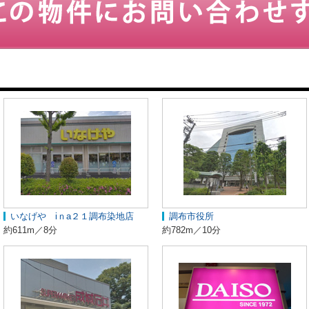
いなげや iｎa２１調布染地店
調布市役所
約611m／8分
約782m／10分