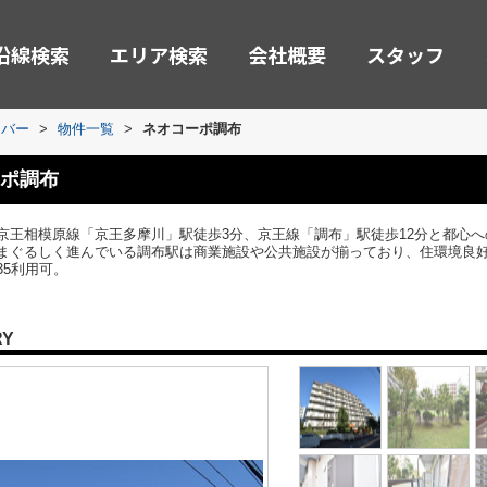
沿線検索
エリア検索
会社概要
スタッフ
ーバー
>
物件一覧
>
ネオコーポ調布
ポ調布
京王相模原線「京王多摩川」駅徒歩3分、京王線「調布」駅徒歩12分と都心
まぐるしく進んでいる調布駅は商業施設や公共施設が揃っており、住環境良
5利用可。
RY