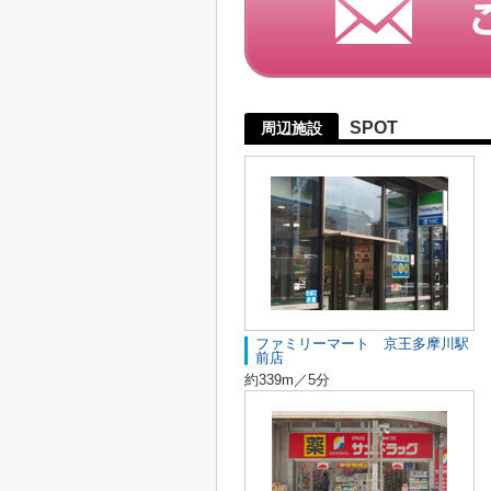
SPOT
周辺施設
ファミリーマート 京王多摩川駅
前店
約339m／5分