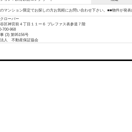
らのマンション限定でお探しの方お気軽にお問い合わせ下さい。■■物件が発
クローバー
谷区神宮前４丁目１１ー６ プレファス表参道７階
0-700-968
 (3) 第95156号
法人 不動産保証協会