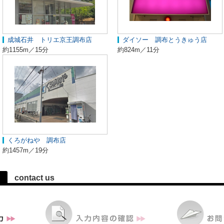
成城石井 トリエ京王調布店
ダイソー 調布とうきゅう店
約1155m／15分
約824m／11分
くろがねや 調布店
約1457m／19分
contact us