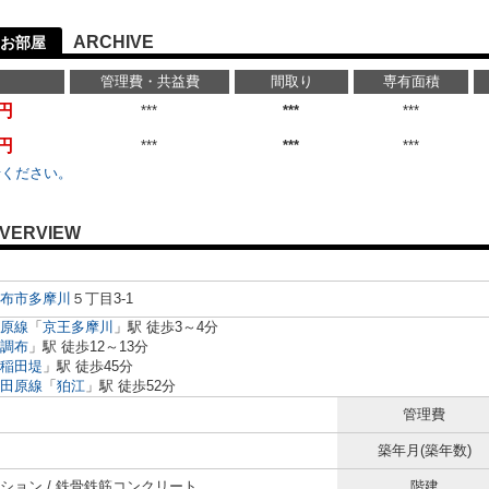
ARCHIVE
お部屋
管理費・共益費
間取り
専有面積
万円
***
***
***
万円
***
***
***
せください。
VERVIEW
布市
多摩川
５丁目3-1
原線
「
京王多摩川
」駅 徒歩3～4分
調布
」駅 徒歩12～13分
稲田堤
」駅 徒歩45分
田原線
「
狛江
」駅 徒歩52分
管理費
築年月(築年数)
ション / 鉄骨鉄筋コンクリート
階建