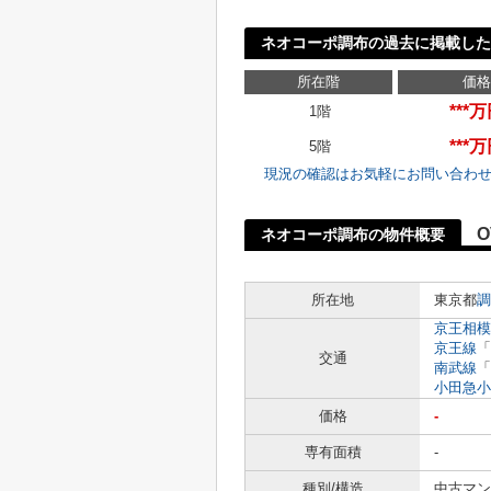
ネオコーポ調布の過去に掲載した
所在階
価格
***
1階
***
5階
現況の確認はお気軽にお問い合わ
O
ネオコーポ調布の物件概要
所在地
東京都
調
京王相模
京王線
「
交通
南武線
「
小田急小
価格
-
専有面積
-
種別/構造
中古マン