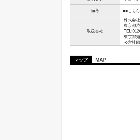
備考
■■こち
株式会社
東京都渋
取扱会社
TEL:012
東京都知事
公営社団
MAP
マップ