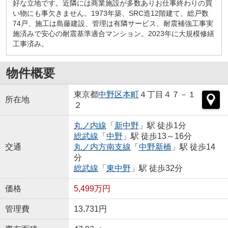
好な立地です。近隣には商業施設が多数ありお仕事終わりの買
い物にも事欠きません。1973年築、SRC造12階建て、総戸数
74戸、施工は島藤建設、管理は有隣サービス、耐震補強工事実
施済みで安心の耐震基準適合マンション。2023年に大規模修繕
工事済み。
物件概要
東京都
中野区
本町
４丁目４７－１
所在地
２
丸ノ内線
「
新中野
」駅 徒歩1分
総武線
「
中野
」駅 徒歩13～16分
交通
丸ノ内方南支線
「
中野新橋
」駅 徒歩14
分
総武線
「
東中野
」駅 徒歩32分
価格
5,499万円
管理費
13,731円