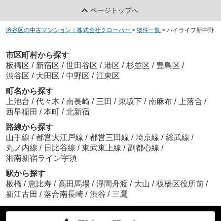
ページトップへ
渋谷区の中古マンション｜株式会社クローバー
>
物件一覧
>
ハイライフ新中野
市区町村から探す
板橋区
/
新宿区
/
世田谷区
/
港区
/
杉並区
/
豊島区
/
渋谷区
/
大田区
/
中野区
/
江東区
町名から探す
上池台
/
代々木
/
南長崎
/
三田
/
東坂下
/
南麻布
/
上落合
/
西早稲田
/
本町
/
北新宿
路線から探す
山手線
/
都営大江戸線
/
都営三田線
/
埼京線
/
総武線
/
丸ノ内線
/
日比谷線
/
東武東上線
/
副都心線
/
湘南新宿ライン宇須
駅から探す
板橋
/
恵比寿
/
高田馬場
/
浮間舟渡
/
大山
/
板橋区役所前
/
新江古田
/
落合南長崎
/
渋谷
/
三鷹