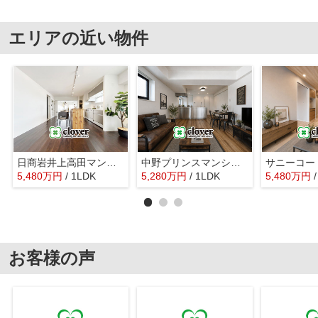
エリアの近い物件
日商岩井上高田マンション
中野プリンスマンション
サニーコー
5,480
万
円
/ 1LDK
5,280
万
円
/ 1LDK
5,480
万
円
お客様の声