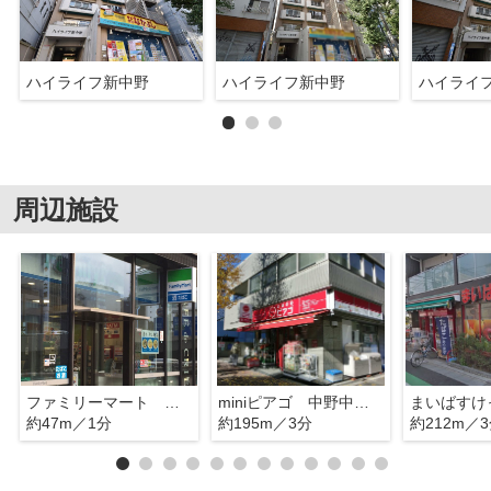
ハイライフ新中野
ハイライフ新中野
ハイライ
周辺施設
ファミリーマート 新中野駅前店
miniピアゴ 中野中央５丁目店
約47m／1分
約195m／3分
約212m／