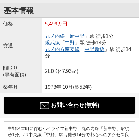
基本情報
価格
5,499万円
丸ノ内線
「
新中野
」駅 徒歩1分
総武線
「
中野
」駅 徒歩14分
交通
丸ノ内方南支線
「
中野新橋
」駅 徒歩14
分
間取り
2LDK(47.93㎡)
(専有面積)
築年月
1973年 10月(築52年)
お問い合わせ(無料)
中野区本町に佇むハイライフ新中野。丸の内線「新中野」駅徒
歩1分。JR中央線「中野」駅も徒歩14分で都心へのアクセス良