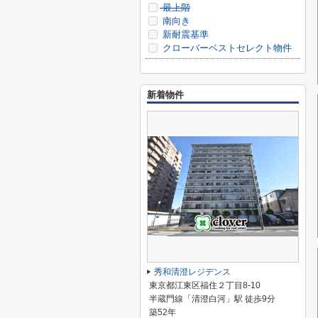
最上階
南向き
新耐震基準
クローバーベストセレクト物件
新着物件
秀和清澄レジデンス
東京都江東区福住２丁目8-10
半蔵門線「清澄白河」駅 徒歩9分
築52年