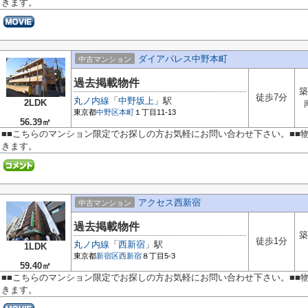
きます。
ダイアパレス中野本町
中古マンション
過去掲載物件
築
徒歩7分
丸ノ内線
「
中野坂上
」駅
2LDK
東京都
中野区
本町
１丁目11-13
56.39㎡
■■こちらのマンション限定でお探しの方お気軽にお問い合わせ下さい。■■
きます。
アクセス西新宿
中古マンション
過去掲載物件
築
徒歩1分
丸ノ内線
「
西新宿
」駅
1LDK
東京都
新宿区
西新宿
８丁目5-3
59.40㎡
■■こちらのマンション限定でお探しの方お気軽にお問い合わせ下さい。■■
きます。