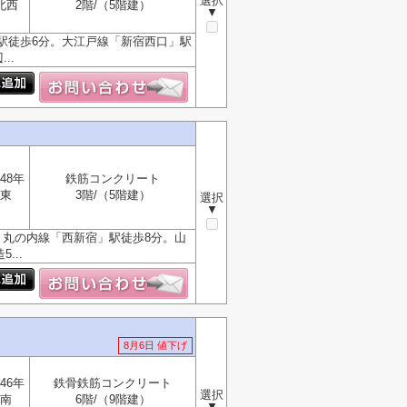
選択
北西
2階/（5階建）
▼
駅徒歩6分。大江戸線「新宿西口」駅
..
48年
鉄筋コンクリート
東
3階/（5階建）
選択
▼
。丸の内線「西新宿」駅徒歩8分。山
...
8月6日 値下げ
46年
鉄骨鉄筋コンクリート
選択
南
6階/（9階建）
▼