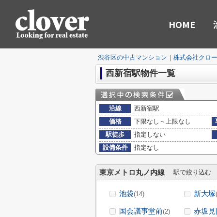
HOME
渋谷区の中古マンション｜株式会社クロ
西新宿駅物件一覧
沿線
西新宿駅
価格
下限なし～上限なし
駅徒歩
指定しない
設備条件
指定なし
東京メトロ丸ノ内線
駅で絞り込む
池袋
新大塚
(14)
国会議事堂前
赤坂見
(2)