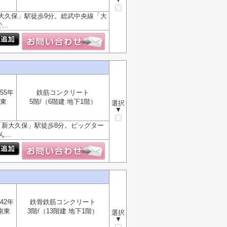
大久保」駅徒歩9分。総武中央線「大
..
55年
鉄筋コンクリート
東
5階/（6階建 地下1階）
選択
▼
「新大久保」駅徒歩8分。ビッグター
..
42年
鉄骨鉄筋コンクリート
南東
3階/（13階建 地下1階）
選択
▼