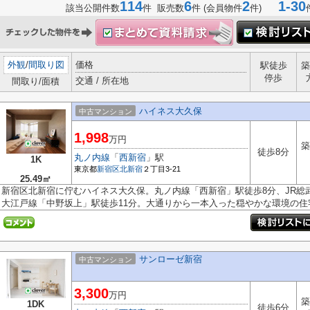
114
6
2
1-30
該当公開件数
件 販売数
件 (会員物件
件)
外観
/
間取り図
価格
駅徒歩
築
停歩
交通 / 所在地
間取り/面積
ハイネス大久保
中古マンション
1,998
万円
築
徒歩8分
丸ノ内線
「
西新宿
」駅
1K
東京都
新宿区
北新宿
２丁目3-21
25.49㎡
新宿区北新宿に佇むハイネス大久保。丸ノ内線「西新宿」駅徒歩8分、JR総
大江戸線「中野坂上」駅徒歩11分。大通りから一本入った穏やかな環境の住宅.
サンローゼ新宿
中古マンション
3,300
万円
築
1DK
徒歩6分