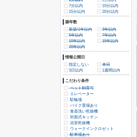
7分以内
10分以内
15分以内
20分以内
築年数
新築/1年以内
3年以内
5年以内
7年以内
10年以内
15年以内
20年以内
情報公開日
指定しない
本日
3日以内
1週間以内
こだわり条件
ペット飼育可
エレベーター
駐輪場
バイク置場あり
食器洗い乾燥機
対面式キッチン
浴室乾燥機
ウォークインクロゼット
駐車場あり