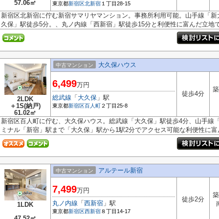
57.06㎡
東京都
新宿区
北新宿
１丁目28-15
新宿区北新宿に佇む新宿サマリヤマンション。事務所利用可能。山手線「新
久保」駅徒歩5分。、丸ノ内線「西新宿」駅徒歩15分と利便性に富んだ立地で.
大久保ハウス
中古マンション
6,499
万円
築
徒歩4分
総武線
「
大久保
」駅
2LDK
＋1S(納戸)
東京都
新宿区
百人町
２丁目25-8
61.02㎡
新宿区百人町に佇む、大久保ハウス。総武線「大久保」駅徒歩4分、山手線
ミナル「新宿」駅まで「大久保」駅から1駅2分でアクセス可能な利便性に富ん.
アルテール新宿
中古マンション
7,499
万円
築
徒歩2分
丸ノ内線
「
西新宿
」駅
1LDK
東京都
新宿区
西新宿
８丁目14-17
47.52㎡