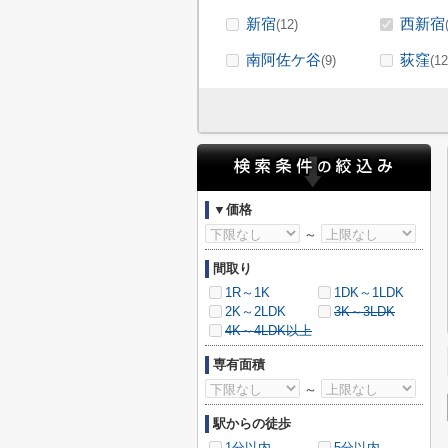
新宿
西新宿
(12)
南阿佐ケ谷
荻窪
(9)
(12
▼価格
～
間取り
1R～1K
1DK～1LDK
2K～2LDK
3K～3LDK
4K～4LDK以上
専有面積
～
駅からの徒歩
1分以内
5分以内