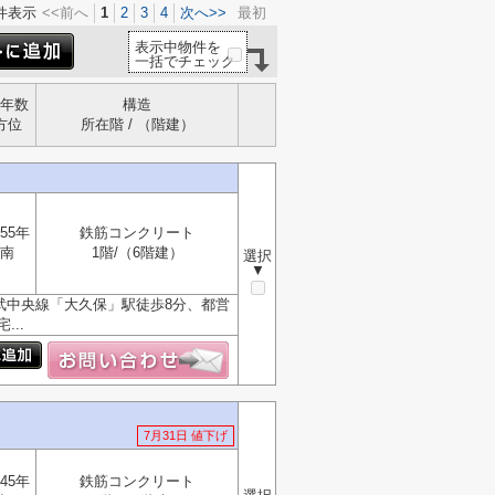
件表示
<<前へ
1
2
3
4
次へ>>
最初
表示中物件を
一括でチェック
年数
構造
方位
所在階 / （階建）
55年
鉄筋コンクリート
南
1階/（6階建）
選択
▼
武中央線「大久保」駅徒歩8分、都営
..
7月31日 値下げ
45年
鉄筋コンクリート