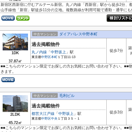
新宿区西新宿に佇むアルテール新宿。丸ノ内線「西新宿」駅から徒歩2分、都
山手線他「新宿」駅徒歩11分の立地。複数路線が利用可能で通勤・通学にも便.
ダイアパレス中野本町
中古マンション
過去掲載物件
築
徒歩7分
丸ノ内線
「
中野坂上
」駅
1DK
東京都
中野区
本町
１丁目11-13
37.87㎡
■■こちらのマンション限定でお探しの方お気軽にお問い合わせ下さい。■■
きます。
毛利ビル
中古マンション
過去掲載物件
築
徒歩3分
都営大江戸線
「
中野坂上
」駅
2LDK
東京都
中野区
中央
１丁目３５－１
45.72㎡
■■こちらのマンション限定でお探しの方お気軽にお問い合わせ下さい。■■