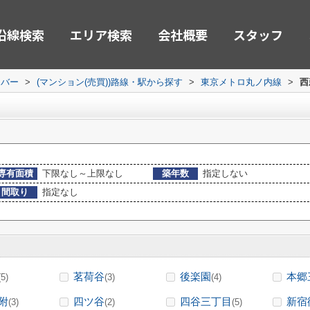
沿線検索
エリア検索
会社概要
スタッフ
ーバー
>
(マンション(売買))路線・駅から探す
>
東京メトロ丸ノ内線
>
西
専有面積
下限なし～上限なし
築年数
指定しない
間取り
指定なし
茗荷谷
後楽園
本郷
(5)
(3)
(4)
附
四ツ谷
四谷三丁目
新宿
(3)
(2)
(5)