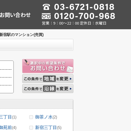
お問い合わせ
営業：9：00～22：00 定休日：水曜日
新宿駅のマンション(売買)
三丁目
御茶ノ水
(1)
(2)
御苑前
新宿三丁目
(4)
(5)