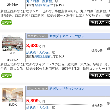
丸ノ内線
「
西新宿
」駅
29.94㎡
東京都
新宿区
西新宿
７丁目19-7
新宿区西新宿に佇むサンローゼ新宿。事務所利用可能。丸ノ内線「西新宿」
徒歩6分。西武新宿「西武新宿」駅徒歩10分と利便性に富んだ立地です。周辺.
新宿ダイアパレスのばら
中古マンション
3,680
万円
築
徒歩5分
総武線
「
大久保
」駅
2DK
東京都
新宿区
北新宿
１丁目3-17
43.41㎡
新宿区北新宿に佇む新宿ダイアパレスのばら。総武線「大久保」駅徒歩5分
手線「新大久保」駅徒歩10分も利用可能。1978年3月築、鉄筋コンクリート造5
新宿サマリヤマンション
中古マンション
5,899
万円
築
2LDK
徒歩5分
総武線
「
大久保
」駅