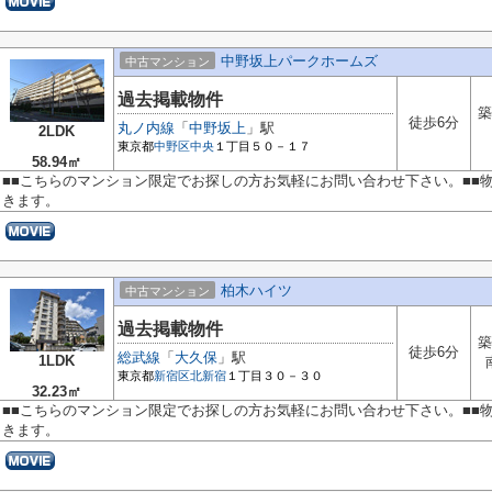
中野坂上パークホームズ
中古マンション
過去掲載物件
築
徒歩6分
丸ノ内線
「
中野坂上
」駅
2LDK
東京都
中野区
中央
１丁目５０－１７
58.94㎡
■■こちらのマンション限定でお探しの方お気軽にお問い合わせ下さい。■■
きます。
柏木ハイツ
中古マンション
過去掲載物件
築
徒歩6分
総武線
「
大久保
」駅
1LDK
東京都
新宿区
北新宿
１丁目３０－３０
32.23㎡
■■こちらのマンション限定でお探しの方お気軽にお問い合わせ下さい。■■
きます。