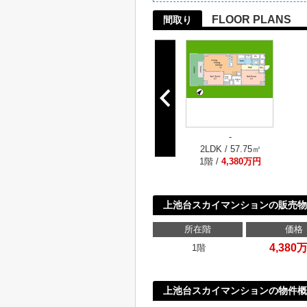
FLOOR PLANS
間取り
-
2LDK / 57.75㎡
1階 /
4,380万円
上池台スカイマンションの販売物
所在階
価格
4,380
1階
上池台スカイマンションの物件概