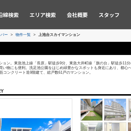
沿線検索
エリア検索
会社概要
スタッフ
ーバー
>
物件一覧
>
上池台スカイマンション
ション。東急池上線「長原」駅徒歩9分、東急大井町線「旗の台」駅徒歩11
買い物にも便利。洗足池公園をはじめ緑豊かなスポットも身近にあり、都心
鉄筋コンクリート造9階建て、総戸数61戸のマンション。
RY