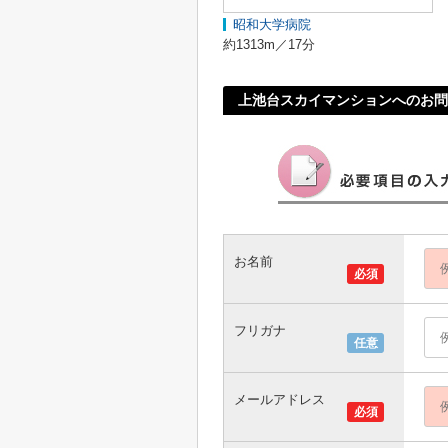
昭和大学病院
約1313m／17分
上池台スカイマンションへのお問
お名前
必須
フリガナ
任意
メールアドレス
必須