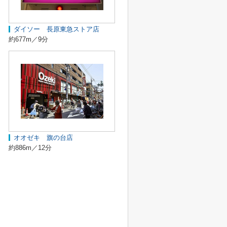
ダイソー 長原東急ストア店
約677m／9分
オオゼキ 旗の台店
約886m／12分