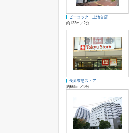
ピーコック 上池台店
約133m／2分
長原東急ストア
約668m／9分