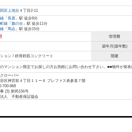
田区
上池台
４丁目2-11
線
「
長原
」駅 徒歩9分
町線
「
旗の台
」駅 徒歩11分
線
「
馬込
」駅 徒歩15分
円
管理費
築年月(築年数)
ション / 鉄骨鉄筋コンクリート
階建
らのマンション限定でお探しの方お気軽にお問い合わせ下さい。■■物件が発
クローバー
谷区神宮前４丁目１１ー６ プレファス表参道７階
0-700-968
 (3) 第95156号
法人 不動産保証協会