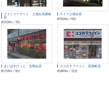
ファミリーマート 上池台夫婦坂
ライフ上池台店
店
約564m／8分
約216m／3分
まいばすけっと 北馬込店
ココカラファイン 荏原町店
約716m／9分
約843m／11分