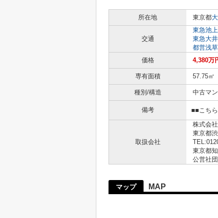
所在地
東京都
大
東急池上
交通
東急大井
都営浅草
価格
4,380万
専有面積
57.75㎡
種別/構造
中古マン
備考
■■こち
株式会社
東京都渋
取扱会社
TEL:012
東京都知事
公営社団
MAP
マップ