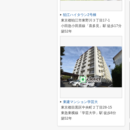
狛江ハイタウン2号棟
東京都狛江市東野川３丁目17-1
小田急小田原線「喜多見」駅 徒歩17分
築52年
東建マンション学芸大
東京都目黒区中央町２丁目28-15
東急東横線「学芸大学」駅 徒歩8分
築52年