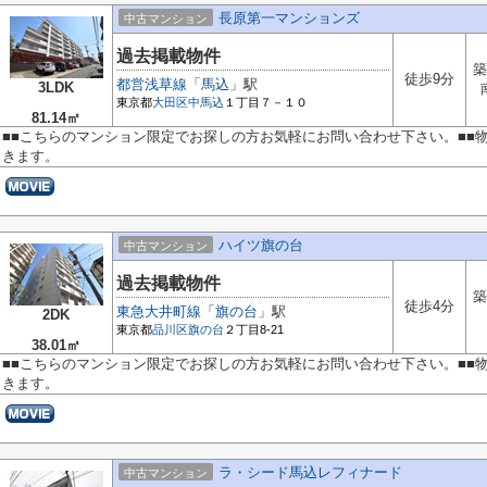
長原第一マンションズ
中古マンション
過去掲載物件
築
徒歩9分
都営浅草線
「
馬込
」駅
3LDK
東京都
大田区
中馬込
１丁目７－１０
81.14㎡
■■こちらのマンション限定でお探しの方お気軽にお問い合わせ下さい。■■
きます。
ハイツ旗の台
中古マンション
過去掲載物件
築
徒歩4分
東急大井町線
「
旗の台
」駅
2DK
東京都
品川区
旗の台
２丁目8-21
38.01㎡
■■こちらのマンション限定でお探しの方お気軽にお問い合わせ下さい。■■
きます。
ラ・シード馬込レフィナード
中古マンション