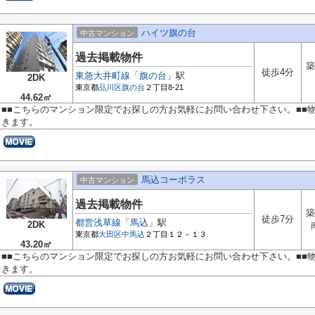
ハイツ旗の台
中古マンション
過去掲載物件
築
徒歩4分
東急大井町線
「
旗の台
」駅
2DK
東京都
品川区
旗の台
２丁目8-21
44.62㎡
■■こちらのマンション限定でお探しの方お気軽にお問い合わせ下さい。■■
きます。
馬込コーポラス
中古マンション
過去掲載物件
築
徒歩7分
都営浅草線
「
馬込
」駅
2DK
東京都
大田区
中馬込
２丁目１２－１３
43.20㎡
■■こちらのマンション限定でお探しの方お気軽にお問い合わせ下さい。■■
きます。