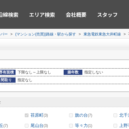
沿線検索
エリア検索
会社概要
スタッフ
ーバー
>
(マンション(売買))路線・駅から探す
>
東急電鉄東急大井町線
>
専有面積
下限なし～上限なし
築年数
指定しない
間取り
指定なし
む
荏原町
旗の台
北千
(3)
(7)
丘
尾山台
等々力
上野
(7)
(3)
(1)