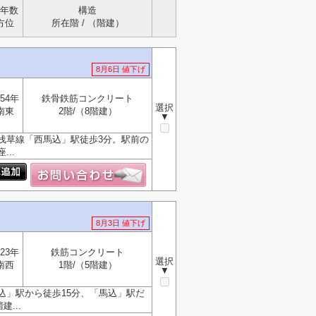
年数
構造
方位
所在階 / （階建）
8月6日 値下げ
54年
鉄骨鉄筋コンクリート
選択
南東
2階/（8階建）
▼
浅草線「西馬込」駅徒歩3分。駅前の
..
8月3日 値下げ
23年
鉄筋コンクリート
選択
南西
1階/（5階建）
▼
込」駅から徒歩15分、「馬込」駅だ
...