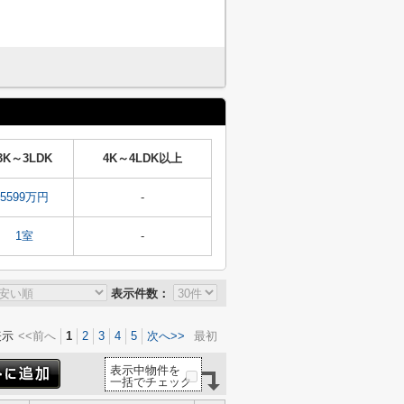
3K～3LDK
4K～4LDK以上
5599万円
-
1室
-
表示件数：
表示
<<前へ
1
2
3
4
5
次へ>>
最初
表示中物件を
一括でチェック