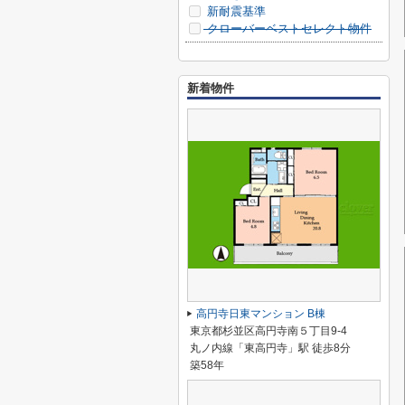
新耐震基準
クローバーベストセレクト物件
新着物件
高円寺日東マンション B棟
東京都杉並区高円寺南５丁目9-4
丸ノ内線「東高円寺」駅 徒歩8分
築58年