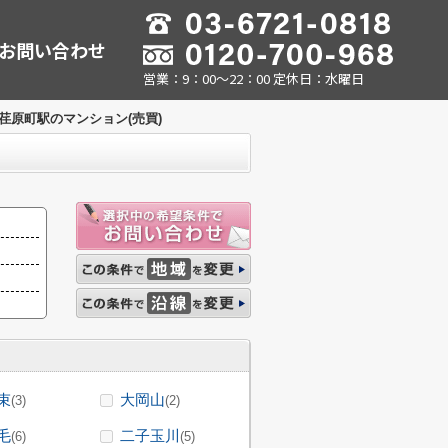
お問い合わせ
営業：9：00～22：00 定休日：水曜日
荏原町駅のマンション(売買)
束
大岡山
(3)
(2)
毛
二子玉川
(6)
(5)