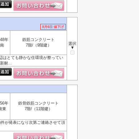
8月6日 値下げ
48年
鉄筋コンクリート
選択
南
7階/（9階建）
▼
辺はとても静かな住環境が整ってい
耐...
56年
鉄骨鉄筋コンクリート
南東
7階/（11階建）
物件が発表になり次第ご連絡させて頂