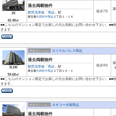
過去掲載物件
築
徒歩7分
都営浅草線
「
馬込
」駅
1K
東京都
大田区
中馬込
２丁目１－１６
42.48㎡
■■こちらのマンション限定でお探しの方お気軽にお問い合わせ下さい。■■
きます。
ロイヤルパレス馬込
中古マンション
過去掲載物件
築
徒歩4分
都営浅草線
「
馬込
」駅
3LDK
東京都
大田区
中馬込
２丁目１６－１
59.68㎡
■■こちらのマンション限定でお探しの方お気軽にお問い合わせ下さい。■■
きます。
ネオコーポ南馬込
中古マンション
過去掲載物件