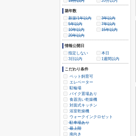
15分以内
20分以内
築年数
新築/1年以内
3年以内
5年以内
7年以内
10年以内
15年以内
20年以内
情報公開日
指定しない
本日
3日以内
1週間以内
こだわり条件
ペット飼育可
エレベーター
駐輪場
バイク置場あり
食器洗い乾燥機
対面式キッチン
浴室乾燥機
ウォークインクロゼット
駐車場あり
最上階
南向き