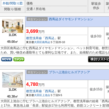
外観
/
間取り図
価格
駅徒歩
築
停歩
交通 / 所在地
間取り/面積
西馬込ダイヤモンドマンション
中古マンション
3,699
万円
築
1LDK
徒歩3分
都営浅草線
「
西馬込
」駅
49.00㎡
東京都
大田区
南馬込
５丁目20-10
大田区南馬込に佇む西馬込ダイヤモンドマンション。ペット飼育可能。都営
ため、買い物含め通勤等とても便利な立地です。また、始発駅のため電話も座.
プラハ上池台ヒルズアクシア
中古マンション
4,780
万円
築
徒歩15分
1LDK
都営浅草線
「
西馬込
」駅
東京都
大田区
上池台
５丁目9-5
40.38㎡
大田区上池台に佇むプラハ上池台ヒルズアクシア。都営浅草線の始発「西馬
と17分。東急池上線「長原」駅徒歩17分も利用可能。鉄筋コンクリート造5階建