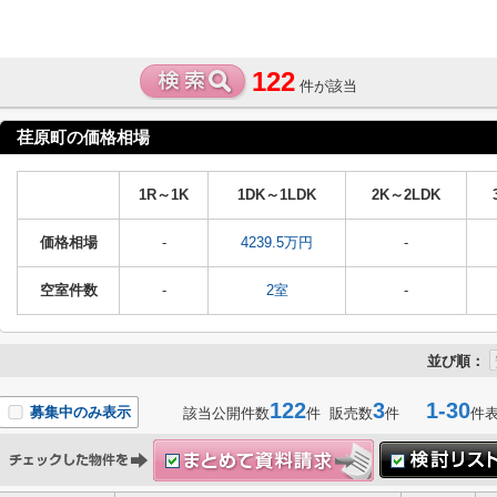
122
件が該当
荏原町の価格相場
1R～1K
1DK～1LDK
2K～2LDK
価格相場
-
4239.5万円
-
空室件数
-
2室
-
並び順：
122
3
1-30
募集中のみ表示
該当公開件数
件 販売数
件
件