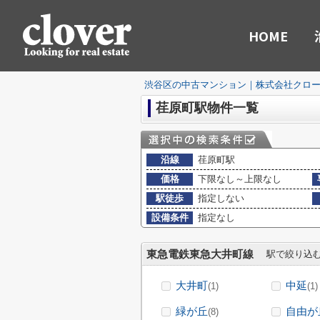
HOME
渋谷区の中古マンション｜株式会社クロ
荏原町駅物件一覧
沿線
荏原町駅
価格
下限なし～上限なし
駅徒歩
指定しない
設備条件
指定なし
東急電鉄東急大井町線
駅で絞り込
大井町
中延
(1)
(1)
緑が丘
自由が
(8)