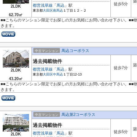
築
徒歩5分
都営浅草線
「
馬込
」駅
2LDK
東京都
大田区
南馬込
１丁目１２－２
62.70㎡
■■こちらのマンション限定でお探しの方お気軽にお問い合わせ下さい。■■
きます。
馬込コーポラス
中古マンション
過去掲載物件
築
徒歩7分
都営浅草線
「
馬込
」駅
2LDK
東京都
大田区
中馬込
１丁目12-13
43.20㎡
■■こちらのマンション限定でお探しの方お気軽にお問い合わせ下さい。■■
きます。
馬込第2コーポラス
中古マンション
過去掲載物件
築
徒歩5分
都営浅草線
「
馬込
」駅
2LDK