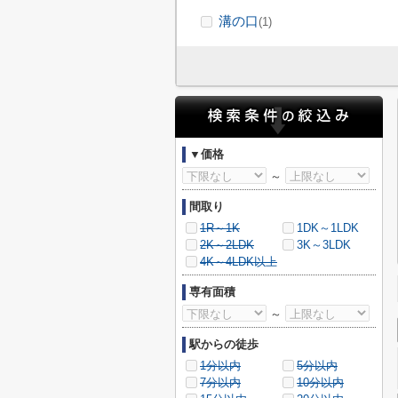
溝の口
(1)
▼価格
～
間取り
1R～1K
1DK～1LDK
2K～2LDK
3K～3LDK
4K～4LDK以上
専有面積
～
駅からの徒歩
1分以内
5分以内
7分以内
10分以内