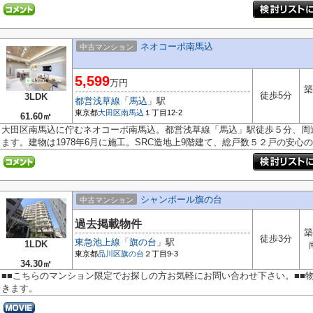
ネオコーポ南馬込
中古マンション
5,599
万円
築
徒歩5分
3LDK
都営浅草線
「
馬込
」駅
東京都
大田区
南馬込
１丁目12-2
61.60㎡
大田区南馬込に佇むネオコーポ南馬込。都営浅草線「馬込」駅徒歩５分、周
ます。建物は1978年6月に施工。SRC造地上9階建て、総戸数５２戸の安心の新
シャンボール旗の台
中古マンション
過去掲載物件
築
徒歩3分
東急池上線
「
旗の台
」駅
1LDK
東京都
品川区
旗の台
２丁目9-3
34.30㎡
■■こちらのマンション限定でお探しの方お気軽にお問い合わせ下さい。■■
きます。