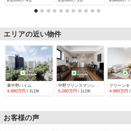
約289m／4分
約200m／3分
約488m／
エリアの近い物件
東中野ハイム
中野プリンスマンション
4,990
万
円
/ 2LDK
5,280
万
円
/ 1LDK
4,980
万
円
お客様の声