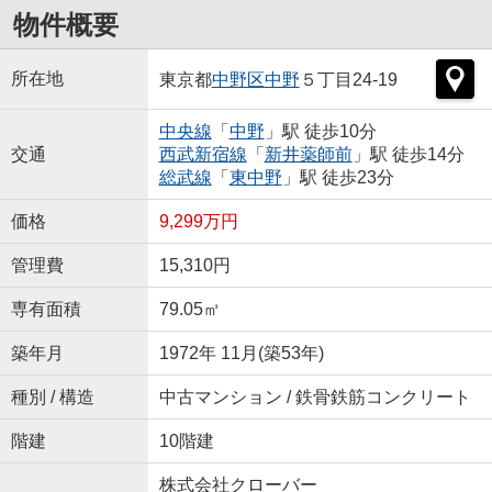
物件概要
所在地
東京都
中野区
中野
５丁目24-19
中央線
「
中野
」駅 徒歩10分
交通
西武新宿線
「
新井薬師前
」駅 徒歩14分
総武線
「
東中野
」駅 徒歩23分
価格
9,299万円
管理費
15,310円
専有面積
79.05㎡
築年月
1972年 11月(築53年)
種別 / 構造
中古マンション / 鉄骨鉄筋コンクリート
階建
10階建
株式会社クローバー