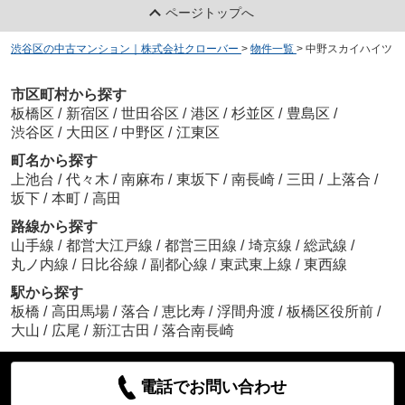
ページトップへ
渋谷区の中古マンション｜株式会社クローバー
>
物件一覧
>
中野スカイハイツ
市区町村から探す
板橋区
/
新宿区
/
世田谷区
/
港区
/
杉並区
/
豊島区
/
渋谷区
/
大田区
/
中野区
/
江東区
町名から探す
上池台
/
代々木
/
南麻布
/
東坂下
/
南長崎
/
三田
/
上落合
/
坂下
/
本町
/
高田
路線から探す
山手線
/
都営大江戸線
/
都営三田線
/
埼京線
/
総武線
/
丸ノ内線
/
日比谷線
/
副都心線
/
東武東上線
/
東西線
駅から探す
板橋
/
高田馬場
/
落合
/
恵比寿
/
浮間舟渡
/
板橋区役所前
/
大山
/
広尾
/
新江古田
/
落合南長崎
電話でお問い合わせ