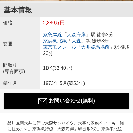
基本情報
価格
2,880万円
京急本線
「
大森海岸
」駅 徒歩2分
京浜東北線
「
大森
」駅 徒歩8分
交通
東京モノレール
「
大井競馬場前
」駅 徒歩
23分
間取り
1DK(32.40㎡)
(専有面積)
築年月
1973年 5月(築53年)
お問い合わせ(無料)
品川区南大井に佇む大森サンハイツ。大事な家族ペットも一緒
に住めます。京浜急行線「大森海岸」駅徒歩2分。京浜東北線