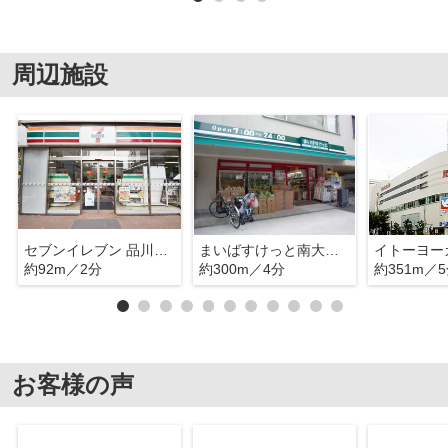
周辺施設
セブンイレブン 品川南大井３丁目
まいばすけっと南大井3丁目店
約92m／2分
約300m／4分
約351m／
お客様の声