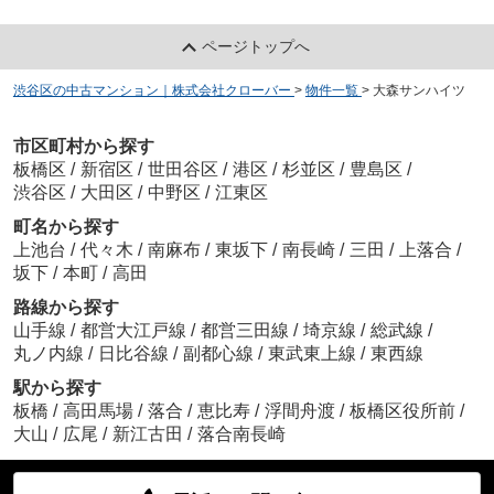
ページトップへ
渋谷区の中古マンション｜株式会社クローバー
>
物件一覧
>
大森サンハイツ
市区町村から探す
板橋区
/
新宿区
/
世田谷区
/
港区
/
杉並区
/
豊島区
/
渋谷区
/
大田区
/
中野区
/
江東区
町名から探す
上池台
/
代々木
/
南麻布
/
東坂下
/
南長崎
/
三田
/
上落合
/
坂下
/
本町
/
高田
路線から探す
山手線
/
都営大江戸線
/
都営三田線
/
埼京線
/
総武線
/
丸ノ内線
/
日比谷線
/
副都心線
/
東武東上線
/
東西線
駅から探す
板橋
/
高田馬場
/
落合
/
恵比寿
/
浮間舟渡
/
板橋区役所前
/
大山
/
広尾
/
新江古田
/
落合南長崎