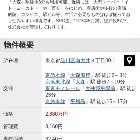
「大森」駅徒歩8分も利用可能。近隣には、大型スーパー「イ
トーヨーカドー」や「西友」をはじめ、商店街や多数の店舗、
病院、コンビニ、駅ビル等、生活に必要なものはほぼ揃ってお
り住みやすい環境です。SRC造、1973年5月築、総戸数87戸、
株式会社が管理しております。
物件概要
所在地
東京都
品川区
南大井
３丁目30-1
京急本線
「
大森海岸
」駅 徒歩2～3分
京浜東北線
「
大森
」駅 徒歩7～10分
交通
東京モノレール
「
大井競馬場前
」駅 徒歩
23分
京急本線
「
平和島
」駅 徒歩15～17分
価格
2,880万円
管理費
8,160円
専有面積
32.40㎡