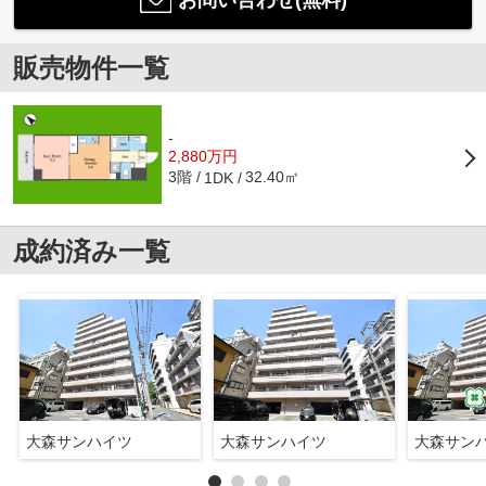
お問い合わせ(無料)
販売物件一覧
-
2,880万円
3階
32.40㎡
1DK
成約済み一覧
大森サンハイツ
大森サンハイツ
大森サン