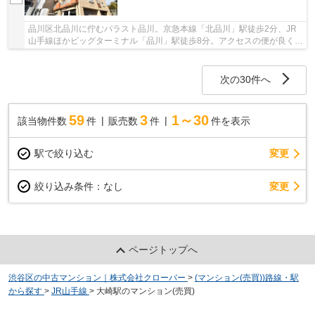
品川区北品川に佇むパラスト品川。京急本線「北品川」駅徒歩2分、JR
山手線ほかビッグターミナル「品川」駅徒歩8分。アクセスの便が良く、
通勤通学に便利です。至近距離には御殿山庭園...
次の30件へ
59
3
1～30
該当物件数
件
販売数
件
件を表示
駅で絞り込む
変更
変更
絞り込み条件：
なし
ページトップへ
渋谷区の中古マンション｜株式会社クローバー
>
(マンション(売買))路線・駅
から探す
>
JR山手線
>
大崎駅のマンション(売買)