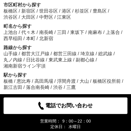
市区町村から探す
板橋区
/
新宿区
/
世田谷区
/
港区
/
杉並区
/
豊島区
/
渋谷区
/
大田区
/
中野区
/
江東区
町名から探す
上池台
/
代々木
/
南長崎
/
三田
/
東坂下
/
南麻布
/
上落合
/
西早稲田
/
本町
/
北新宿
路線から探す
山手線
/
都営大江戸線
/
都営三田線
/
埼京線
/
総武線
/
丸ノ内線
/
日比谷線
/
東武東上線
/
副都心線
/
湘南新宿ライン宇須
駅から探す
板橋
/
恵比寿
/
高田馬場
/
浮間舟渡
/
大山
/
板橋区役所前
/
新江古田
/
落合南長崎
/
渋谷
/
三鷹
電話でお問い合わせ
営業時間：
9：00～22：00
定休日：
水曜日