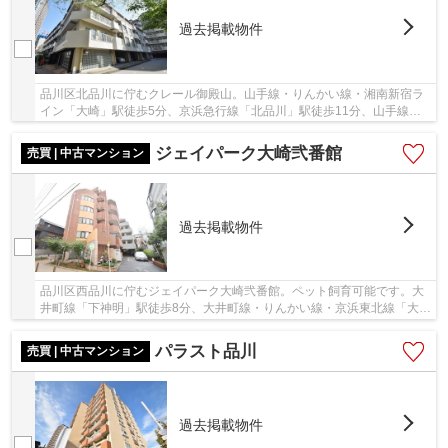
過去掲載物件
品川区北品川に佇むクレール御殿山。山手線・りんかい線・湘南新宿ラ
イン「大崎」駅徒歩5分、京浜急行線「北品川」駅徒歩11分、山手線他
「五反田」駅徒歩12分。空港や都心へのアクセス...
ジェイパーク大崎弐番館
売買 | 中古マンション
過去掲載物件
品川区西品川に佇むジェイパーク大崎弐番館。ペット飼育可能です。大
井町線「下神明」駅徒歩8分、大井町線・りんかい線・京浜東北線「大井
町」駅徒歩12分、山手線「大崎」駅徒歩13分。...
パラスト品川
売買 | 中古マンション
過去掲載物件