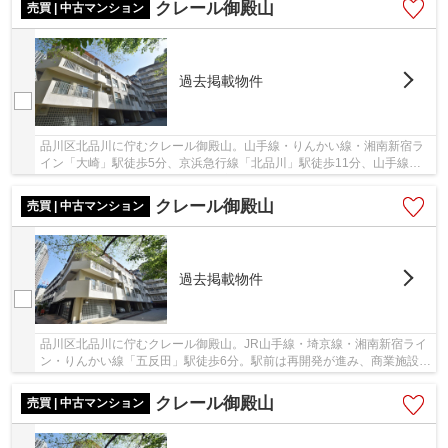
クレール御殿山
売買 | 中古マンション
過去掲載物件
品川区北品川に佇むクレール御殿山。山手線・りんかい線・湘南新宿ラ
イン「大崎」駅徒歩5分、京浜急行線「北品川」駅徒歩11分、山手線他
「五反田」駅徒歩12分。空港や地方へのアクセス...
クレール御殿山
売買 | 中古マンション
過去掲載物件
品川区北品川に佇むクレール御殿山。JR山手線・埼京線・湘南新宿ライ
ン・りんかい線「五反田」駅徒歩6分。駅前は再開発が進み、商業施設や
オフィスが多く立ち並ぶエリアで、通勤や通学...
クレール御殿山
売買 | 中古マンション