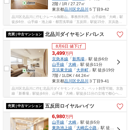
2階 / 1R / 27.27㎡
東京都
品川区
北品川
５丁目9-42
品川区北品川に佇むクレール御殿山。事務所利用。山手線他「大崎」駅
徒歩6分、山手線・池上線・都営浅草線「五反田」駅徒15分、京浜急行
「北品川」駅徒歩17分。空港へのアクセスも良く...
北品川ダイヤモンドパレス
売買 | 中古マンション
8月6日 値下げ
3,499
万
円
京急本線
「
新馬場
」駅 徒歩6分
山手線
「
大崎
」駅 徒歩11分
京浜東北線
「
大井町
」駅 徒歩19分
7階 / 1LDK / 44.24㎡
東京都
品川区
北品川
３丁目9-41
品川区北品川に佇む北品川ダイヤモンドパレス。ペット飼育可能。京急
線「新番場」駅徒歩6分、山手線「大崎」駅徒歩11分の立地で都心への
アクセスも良好です。大崎駅前は飲食店や商業施...
五反田ロイヤルハイツ
売買 | 中古マンション
6,980
万
円
山手線
「
大崎
」駅 徒歩5分
東急池上線
「
大崎広小路
」駅 徒歩3分