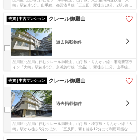
品川区北品川に佇むセザール御殿山。山手線、東京臨海高速鉄道「大
崎」駅徒歩5分。山手線、都営浅草線「五反田」駅徒歩10分。2駅5路線
利用可能なマルチアクセス。昭和54年築、鉄筋コン...
クレール御殿山
売買 | 中古マンション
過去掲載物件
品川区北品川に佇むクレール御殿山。山手線・りんかい線・湘南新宿ラ
イン「大崎」駅徒歩5分、京浜急行線「北品川」駅徒歩11分、山手線他
「五反田」駅徒歩12分。空港や地方へのアクセス...
クレール御殿山
売買 | 中古マンション
過去掲載物件
品川区北品川に佇むクレール御殿山。山手線・埼京線・りんかい線「大
崎」駅から徒歩5分のほか、「五反田」駅も徒歩12分にて利用可能な立
地。再開発の進む駅前の商業施設や美しい街並み...