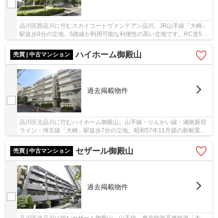
品川区西品川に佇むスカイコートヴァンテアン品川。JR山手線『大崎』
駅徒歩8分の立地。5路線が利用可能な利便性の高い立地です。RC造5階
建て、平成3年11月築の新耐震基準、総戸数74戸...
ハイホーム御殿山
売買 | 中古マンション
過去掲載物件
品川区北品川に佇むハイホーム御殿山。山手線・りんかい線・湘南新宿
ライン・埼京線「大崎」駅徒歩7分の立地。昭和57年11月築の新耐震基
準、RC造5階建て、総戸数80戸のビッグコミュニ...
セザール御殿山
売買 | 中古マンション
過去掲載物件