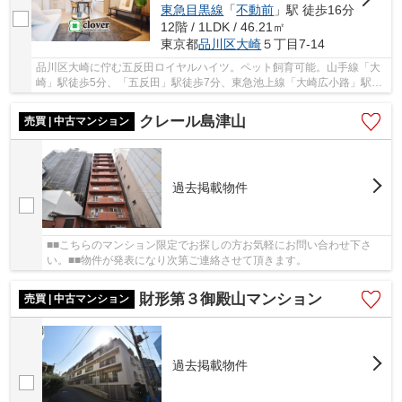
東急目黒線
「
不動前
」駅 徒歩16分
12階 / 1LDK / 46.21㎡
東京都
品川区
大崎
５丁目7-14
品川区大崎に佇む五反田ロイヤルハイツ。ペット飼育可能。山手線「大
崎」駅徒歩5分、「五反田」駅徒歩7分、東急池上線「大崎広小路」駅徒
歩3分と利便性に富んだ立地。。駅周辺には大型...
クレール島津山
売買 | 中古マンション
過去掲載物件
■■こちらのマンション限定でお探しの方お気軽にお問い合わせ下さ
い。■■物件が発表になり次第ご連絡させて頂きます。
財形第３御殿山マンション
売買 | 中古マンション
過去掲載物件