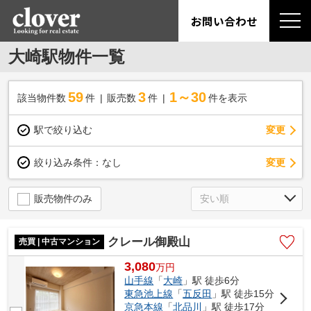
お問い合わせ
大崎駅物件一覧
59
3
1～30
該当物件数
件
販売数
件
件を表示
駅で絞り込む
変更
変更
絞り込み条件：
なし
販売物件のみ
クレール御殿山
売買 | 中古マンション
3,080
万
円
山手線
「
大崎
」駅 徒歩6分
東急池上線
「
五反田
」駅 徒歩15分
京急本線
「
北品川
」駅 徒歩17分