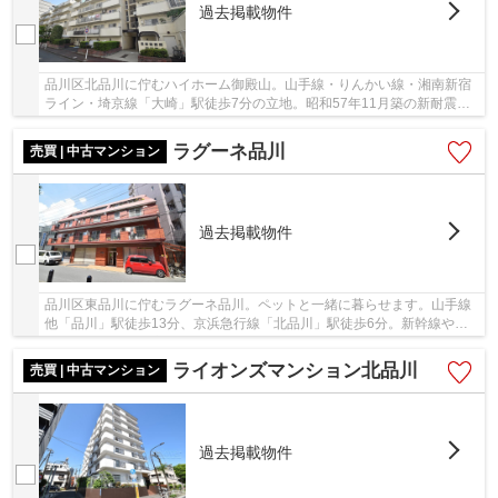
過去掲載物件
品川区北品川に佇むハイホーム御殿山。山手線・りんかい線・湘南新宿
ライン・埼京線「大崎」駅徒歩7分の立地。昭和57年11月築の新耐震基
準、RC造5階建て、総戸数80戸のビッグコミュニ...
ラグーネ品川
売買 | 中古マンション
過去掲載物件
品川区東品川に佇むラグーネ品川。ペットと一緒に暮らせます。山手線
他「品川」駅徒歩13分、京浜急行線「北品川」駅徒歩6分。新幹線や空
港の利用も便利な立地です。「品川」駅周辺に商...
ライオンズマンション北品川
売買 | 中古マンション
過去掲載物件