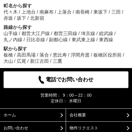
町名から探す
代々木
/
上池台
/
南麻布
/
上落合
/
南長崎
/
東坂下
/
三田
/
赤坂
/
坂下
/
北新宿
路線から探す
山手線
/
都営大江戸線
/
都営三田線
/
埼京線
/
総武線
/
丸ノ内線
/
日比谷線
/
副都心線
/
東武東上線
/
東西線
駅から探す
板橋
/
高田馬場
/
落合
/
恵比寿
/
浮間舟渡
/
板橋区役所前
/
大山
/
広尾
/
新江古田
/
三鷹
電話でお問い合わせ
営業時間：
9：00～22：00
定休日：
水曜日
ホーム
会社概要
お問い合わせ
物件リクエスト