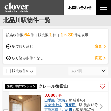
お問い合わせ
北品川駅物件一覧
64
1
1～30
該当物件数
件
販売数
件
件を表示
駅で絞り込む
変更
変更
絞り込み条件：
なし
販売物件のみ
クレール御殿山
売買 | 中古マンション
3,080
万
円
山手線
「
大崎
」駅 徒歩6分
東急池上線
「
五反田
」駅 徒歩15分
京急本線
「
北品川
」駅 徒歩17分