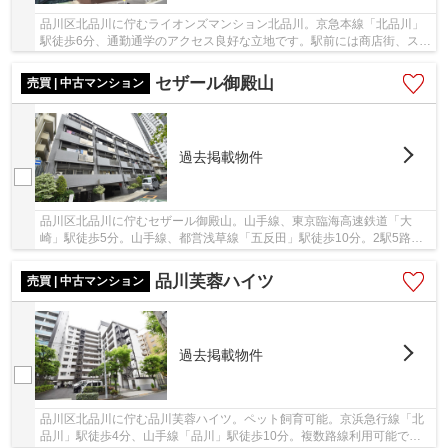
品川区北品川に佇むライオンズマンション北品川。京急本線「北品川」
駅徒歩6分、通勤通学のアクセス良好な立地です。駅前には商店街、スー
パーやコンビニもありお買い物に不便を感じる...
セザール御殿山
売買 | 中古マンション
過去掲載物件
品川区北品川に佇むセザール御殿山。山手線、東京臨海高速鉄道「大
崎」駅徒歩5分。山手線、都営浅草線「五反田」駅徒歩10分。2駅5路線
利用可能なマルチアクセス。昭和54年築、鉄筋コン...
品川芙蓉ハイツ
売買 | 中古マンション
過去掲載物件
品川区北品川に佇む品川芙蓉ハイツ。ペット飼育可能。京浜急行線「北
品川」駅徒歩4分、山手線「品川」駅徒歩10分。複数路線利用可能で通