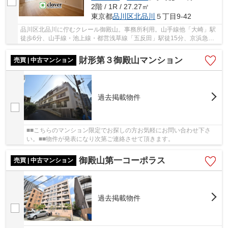
2階 / 1R / 27.27㎡
東京都
品川区
北品川
５丁目9-42
品川区北品川に佇むクレール御殿山。事務所利用。山手線他「大崎」駅
徒歩6分、山手線・池上線・都営浅草線「五反田」駅徒15分、京浜急行
「北品川」駅徒歩17分。空港へのアクセスも良く...
財形第３御殿山マンション
売買 | 中古マンション
過去掲載物件
■■こちらのマンション限定でお探しの方お気軽にお問い合わせ下さ
い。■■物件が発表になり次第ご連絡させて頂きます。
御殿山第一コーポラス
売買 | 中古マンション
過去掲載物件