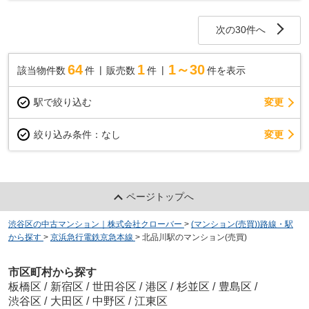
勤通学に便利な立地です。周辺には、スーパーや...
次の30件へ
64
1
1～30
該当物件数
件
販売数
件
件を表示
駅で絞り込む
変更
変更
絞り込み条件：
なし
ページトップへ
渋谷区の中古マンション｜株式会社クローバー
>
(マンション(売買))路線・駅
から探す
>
京浜急行電鉄京急本線
>
北品川駅のマンション(売買)
市区町村から探す
板橋区
/
新宿区
/
世田谷区
/
港区
/
杉並区
/
豊島区
/
渋谷区
/
大田区
/
中野区
/
江東区