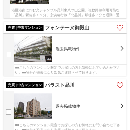
港区港南に佇む光シャンブル品川東八ツ山公園。複数路線利用可能な
「品川」駅徒歩１２分、京浜急行線「北品川」駅徒歩７分と通勤・通学
などに便利な立地です。近隣にコンビニやスーパ...
フォンテーヌ御殿山
売買 | 中古マンション
過去掲載物件
■■こちらのマンション限定でお探しの方お気軽にお問い合わせ下さ
い。■■物件が発表になり次第ご連絡させて頂きます。
パラスト品川
売買 | 中古マンション
過去掲載物件
■■こちらのマンション限定でお探しの方お気軽にお問い合わせ下さ
い。■■物件が発表になり次第ご連絡させて頂きます。