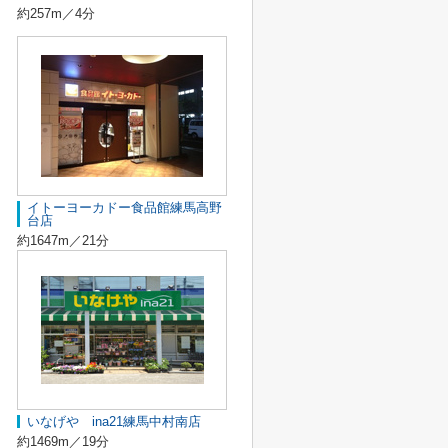
約257m／4分
イトーヨーカドー食品館練馬高野
台店
約1647m／21分
いなげや ina21練馬中村南店
約1469m／19分