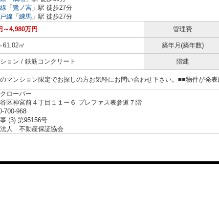
線
「
鷺ノ宮
」駅 徒歩27分
戸線
「
練馬
」駅 徒歩27分
円～4,980万円
管理費
～61.02㎡
築年月(築年数)
ション / 鉄筋コンクリート
階建
らのマンション限定でお探しの方お気軽にお問い合わせ下さい。■■物件が発
クローバー
谷区神宮前４丁目１１ー６ プレファス表参道７階
0-700-968
 (3) 第95156号
法人 不動産保証協会