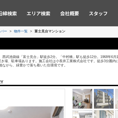
沿線検索
エリア検索
会社概要
スタッフ
ーバー
>
物件一覧
>
富士見台マンション
西武池袋線「富士見台」駅徒歩2分。「中村橋」駅も徒歩12分。1968年6
ク置き場、駐車場あります。施工会社は小長井工業株式会社です。徒歩3分圏内
地ながら、緑豊かで落ち着いた住環境です。
RY