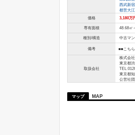
西武新宿
都営大江
価格
3,180万
専有面積
48.68㎡
種別/構造
中古マン
備考
■■こち
株式会社
東京都渋
取扱会社
TEL:012
東京都知事
公営社団
MAP
マップ