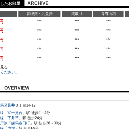
ARCHIVE
したお部屋
管理費・共益費
間取り
専有面積
万円
***
***
***
万円
***
***
***
万円
***
***
***
万円
***
***
***
万円
***
***
***
を見る
せください。
OVERVIEW
馬区
貫井
３丁目14-12
線
「
富士見台
」駅 徒歩2～4分
線
「
下井草
」駅 徒歩24分
戸線
「
練馬春日町
」駅 徒歩28～30分
線
「
成増
」駅 徒歩69分