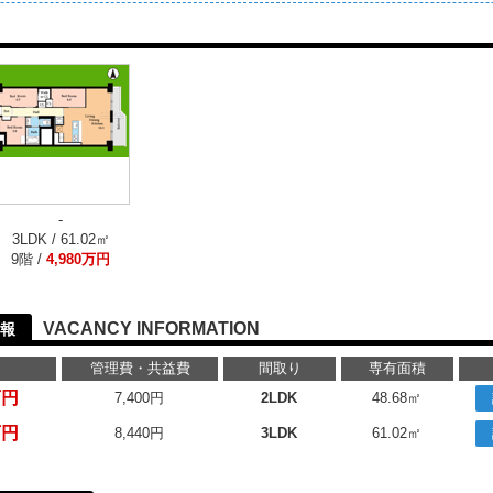
-
3LDK / 61.02㎡
9階 /
4,980万円
VACANCY INFORMATION
報
管理費・共益費
間取り
専有面積
万円
7,400円
2LDK
48.68㎡
万円
8,440円
3LDK
61.02㎡