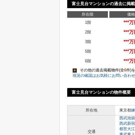
富士見台マンションの過去に掲載
所在階
価格
***
1階
***
2階
***
3階
***
5階
***
6階
その他の過去掲載物件(全
6
件)
+
現況の確認はお気軽にお問い合わ
富士見台マンションの物件概要
所在地
東京都
練
西武池袋
西武新宿
都営大江
交通
東武東上