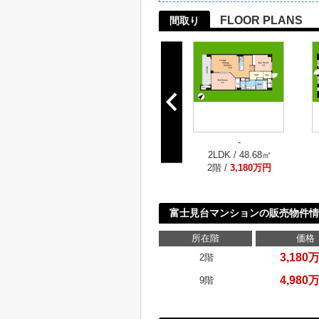
FLOOR PLANS
間取り
-
2LDK / 48.68㎡
2階 /
3,180万円
富士見台マンションの販売物件情
所在階
価格
3,180
2階
4,980
9階