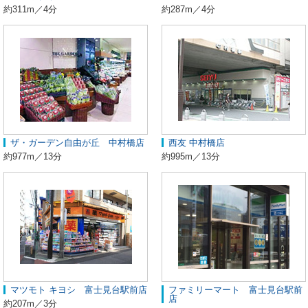
約311m／4分
約287m／4分
ザ・ガーデン自由が丘 中村橋店
西友 中村橋店
約977m／13分
約995m／13分
マツモト キヨシ 富士見台駅前店
ファミリーマート 富士見台駅前
店
約207m／3分