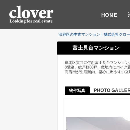
HOME
渋谷区の中古マンション｜株式会社クロ
富士見台マンション
練馬区貫井に佇む富士見台マンション。
8階建、総戸数60戸、敷地内にバイ
商店街が生活圏内、都心に出やすい立
PHOTO GALLE
物件写真