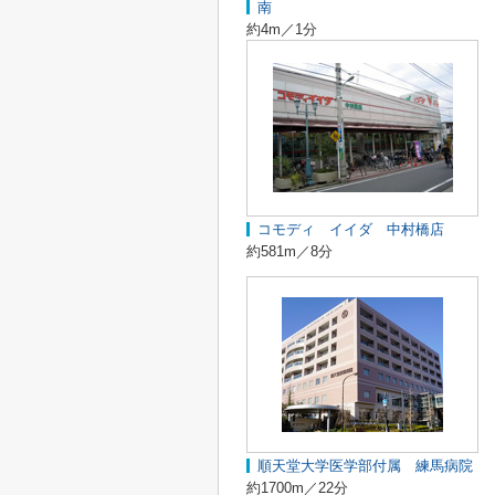
南
約4m／1分
コモディ イイダ 中村橋店
約581m／8分
順天堂大学医学部付属 練馬病院
約1700m／22分