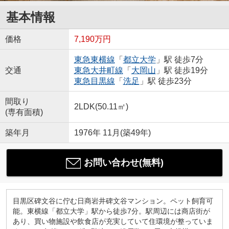
基本情報
価格
7,190万円
東急東横線
「
都立大学
」駅 徒歩7分
交通
東急大井町線
「
大岡山
」駅 徒歩19分
東急目黒線
「
洗足
」駅 徒歩23分
間取り
2LDK(50.11㎡)
(専有面積)
築年月
1976年 11月(築49年)
お問い合わせ(無料)
目黒区碑文谷に佇む日商岩井碑文谷マンション。ペット飼育可
能。東横線「都立大学」駅から徒歩7分。駅周辺には商店街が
あり、買い物施設や飲食店が充実していて住環境が整っていま