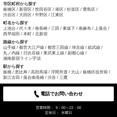
市区町村から探す
板橋区
/
新宿区
/
世田谷区
/
港区
/
杉並区
/
豊島区
/
渋谷区
/
大田区
/
中野区
/
江東区
町名から探す
上池台
/
代々木
/
南長崎
/
三田
/
東坂下
/
南麻布
/
上落合
/
西早稲田
/
本町
/
北新宿
路線から探す
山手線
/
都営大江戸線
/
都営三田線
/
埼京線
/
総武線
/
丸ノ内線
/
日比谷線
/
東武東上線
/
副都心線
/
湘南新宿ライン宇須
駅から探す
板橋
/
恵比寿
/
高田馬場
/
浮間舟渡
/
大山
/
板橋区役所前
/
新江古田
/
落合南長崎
/
渋谷
/
三鷹
電話でお問い合わせ
営業時間：
9：00～22：00
定休日：
水曜日