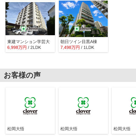
東建マンション学芸大
朝日ツイン目黒A棟
6,998
万
円
/ 2LDK
7,498
万
円
/ 1LDK
お客様の声
松岡大悟
松岡大悟
松岡大悟