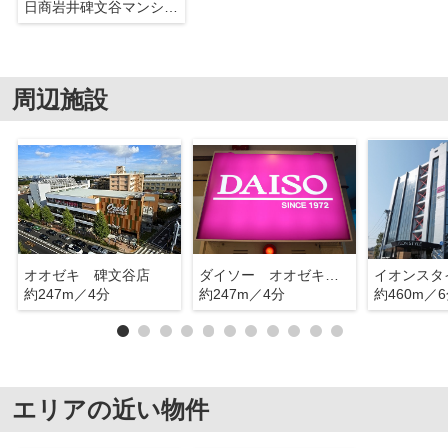
日商岩井碑文谷マンション
周辺施設
オオゼキ 碑文谷店
ダイソー オオゼキ碑文谷店
イオンスタ
約247m／4分
約247m／4分
約460m／
エリアの近い物件