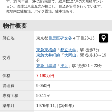
す。1976年築、SRC造9階建て、総戸数127戸の大規模マンシ
ョン。管理は東京互光が担当し、住込み管理を行っています。
敷地内に駐輪場、バイク置場、駐車場あり。
物件概要
所在地
東京都
目黒区
碑文谷
４丁目23-13
東急東横線
「
都立大学
」駅 徒歩7分
東急大井町線
「
大岡山
」駅 徒歩18～19
交通
分
東急目黒線
「
洗足
」駅 徒歩21～23分
価格
7,190万円
管理費
9,050円
専有面積
50.11㎡
築年月
1976年 11月(築49年)