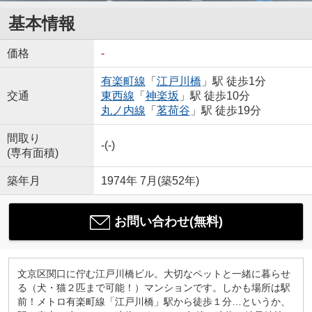
基本情報
価格
-
有楽町線
「
江戸川橋
」駅 徒歩1分
交通
東西線
「
神楽坂
」駅 徒歩10分
丸ノ内線
「
茗荷谷
」駅 徒歩19分
間取り
-(-)
(専有面積)
築年月
1974年 7月(築52年)
お問い合わせ(無料)
文京区関口に佇む江戸川橋ビル。大切なペットと一緒に暮らせ
る（犬・猫２匹まで可能！）マンションです。しかも場所は駅
前！メトロ有楽町線「江戸川橋」駅から徒歩１分…というか、