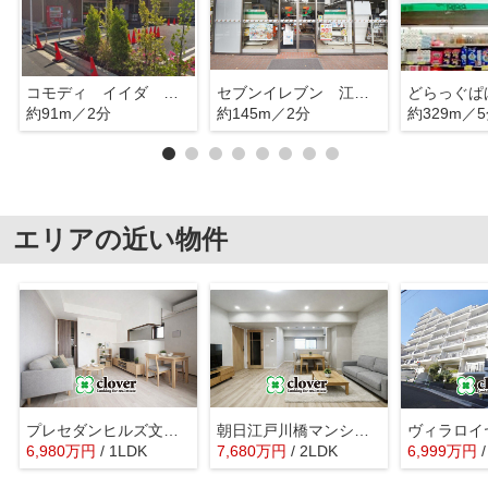
コモディ イイダ 江戸川橋店
セブンイレブン 江戸川橋
約91m／2分
約145m／2分
約329m／
エリアの近い物件
プレセダンヒルズ文京本駒込
朝日江戸川橋マンション
6,980
万
円
/ 1LDK
7,680
万
円
/ 2LDK
6,999
万
円