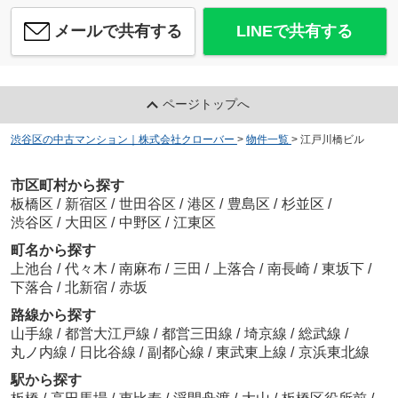
メールで共有する
LINEで共有する
ページトップへ
渋谷区の中古マンション｜株式会社クローバー
>
物件一覧
>
江戸川橋ビル
市区町村から探す
板橋区
/
新宿区
/
世田谷区
/
港区
/
豊島区
/
杉並区
/
渋谷区
/
大田区
/
中野区
/
江東区
町名から探す
上池台
/
代々木
/
南麻布
/
三田
/
上落合
/
南長崎
/
東坂下
/
下落合
/
北新宿
/
赤坂
路線から探す
山手線
/
都営大江戸線
/
都営三田線
/
埼京線
/
総武線
/
丸ノ内線
/
日比谷線
/
副都心線
/
東武東上線
/
京浜東北線
駅から探す