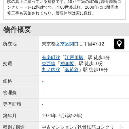
駅の真上に建っている建物です。1974年築の建物は鉄骨鉄筋コ
ンクリート造12階建てで、全88世帯規模。2008年には耐震改
修工事も実施されており、管理体制は実に良好。
物件概要
所在地
東京都
文京区
関口
１丁目47-12
有楽町線
「
江戸川橋
」駅 徒歩1分
交通
東西線
「
神楽坂
」駅 徒歩10分
丸ノ内線
「
茗荷谷
」駅 徒歩19分
価格
-
管理費
-
専有面積
-
築年月
1974年 7月(築52年)
種別 / 構造
中古マンション / 鉄骨鉄筋コンクリート