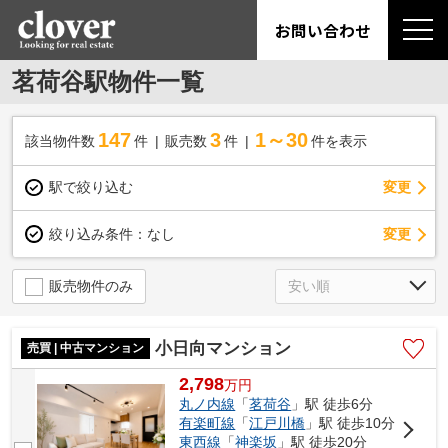
お問い合わせ
茗荷谷駅物件一覧
147
3
1～30
該当物件数
件
販売数
件
件を表示
駅で絞り込む
変更
変更
絞り込み条件：
なし
販売物件のみ
小日向マンション
売買 | 中古マンション
2,798
万
円
丸ノ内線
「
茗荷谷
」駅 徒歩6分
有楽町線
「
江戸川橋
」駅 徒歩10分
東西線
「
神楽坂
」駅 徒歩20分