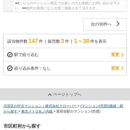
■■こちらのマンション限定でお探しの方お気軽にお問い合わせ下さ
い。■■物件が発表になり次第ご連絡させて頂きます。
次の30件へ
147
3
1～30
該当物件数
件
販売数
件
件を表示
駅で絞り込む
変更
変更
絞り込み条件：
なし
ページトップへ
渋谷区の中古マンション｜株式会社クローバー
>
(マンション(売買))路線・駅
から探す
>
東京メトロ丸ノ内線
>
茗荷谷駅のマンション(売買)
市区町村から探す