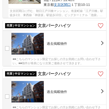
9階 / 2LDK / 59.40㎡
東京都
文京区
関口
１丁目10-11
文京区関口に佇む、朝日江戸川橋マンション。有楽町線「江戸川橋」駅
徒歩1分、東西線「神楽坂」駅徒歩10分。ビッグターミナル「池袋」駅
まで「江戸川橋」駅から3駅、乗車時間6分でアク...
文京パークハイツ
売買 | 中古マンション
過去掲載物件
■■こちらのマンション限定でお探しの方お気軽にお問い合わせ下さ
い。■■物件が発表になり次第ご連絡させて頂きます。
文京パークハイツ
売買 | 中古マンション
過去掲載物件
■■こちらのマンション限定でお探しの方お気軽にお問い合わせ下さ