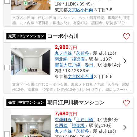
1階 / 1LDK / 39.45㎡
東京都
文京区
小日向
３丁目7-5
文京区小日向に佇む小日向マンション。ペット飼育可能。事務所利用可
能。丸ノ内線「茗荷谷」駅徒歩6分。有楽町線「護国寺」駅徒歩12分。
「江戸川橋」駅徒歩12分と利便性に富んだ立地に...
コーポ小石川
売買 | 中古マンション
2,980
万
円
丸ノ内線
「
茗荷谷
」駅 徒歩12分
南北線
「
後楽園
」駅 徒歩13分
都営大江戸線
「
春日
」駅 徒歩14分
2階 / 1K / 26.86㎡
東京都
文京区
小石川
３丁目8-5
文京区小石川に佇むコーポ小石川。東京メトロ丸ノ内線「茗荷谷」駅徒
歩12分。南北線「後楽園」駅徒歩13分も利用可能です。周辺はスーパ
ー、コンビニが点在し買物便利です。東京ドーム...
朝日江戸川橋マンション
売買 | 中古マンション
7,680
万
円
有楽町線
「
江戸川橋
」駅 徒歩1分
東西線
「
神楽坂
」駅 徒歩10分
丸ノ内線
「
茗荷谷
」駅 徒歩18分