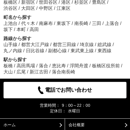
板橋区
/
新宿区
/
世田谷区
/
港区
/
杉並区
/
豊島区
/
渋谷区
/
大田区
/
中野区
/
江東区
町名から探す
上池台
/
代々木
/
南麻布
/
東坂下
/
南長崎
/
三田
/
上落合
/
坂下
/
本町
/
高田
路線から探す
山手線
/
都営大江戸線
/
都営三田線
/
埼京線
/
総武線
/
丸ノ内線
/
日比谷線
/
副都心線
/
東武東上線
/
東西線
駅から探す
板橋
/
高田馬場
/
落合
/
恵比寿
/
浮間舟渡
/
板橋区役所前
/
大山
/
広尾
/
新江古田
/
落合南長崎
電話でお問い合わせ
営業時間：
9：00～22：00
定休日：
水曜日
ホーム
会社概要