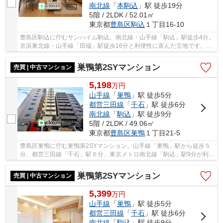
南北線
「
本駒込
」駅 徒歩19分
5階 / 2LDK / 52.01㎡
東京都
豊島区
駒込
１丁目16-10
豊島区駒込に佇むサンハイム駒込。南北線・山手線「駒込」駅徒歩4分。
京浜東北線・山手線「田端」駅徒歩16分と利便性に富んだ立地です。周
辺には買い物施設や飲食店等が多く点在してお...
巣鴨第2SYマンション
売買 | 中古マンション
5,198
万
円
山手線
「
巣鴨
」駅 徒歩5分
都営三田線
「
千石
」駅 徒歩6分
南北線
「
駒込
」駅 徒歩9分
5階 / 2LDK / 49.06㎡
東京都
豊島区
巣鴨
１丁目21-5
豊島区巣鴨に佇む巣鴨第2SYマンション。山手線「巣鴨」駅から徒歩５
分、都営三田線「千石」駅６分、東京メトロ南北線「駒込」駅9分が利用
可能。10分圏内にうれしい3路線がそろいます。...
巣鴨第2SYマンション
売買 | 中古マンション
5,399
万
円
山手線
「
巣鴨
」駅 徒歩5分
都営三田線
「
千石
」駅 徒歩6分
南北線
「
駒込
」駅 徒歩9分