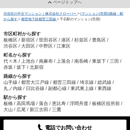
ページトップへ
渋谷区の中古マンション｜株式会社クローバー
>
(マンション(売買))路線・駅
から探す
>
都営地下鉄都営三田線
>
千石駅のマンション(売買)
市区町村から探す
板橋区
/
新宿区
/
世田谷区
/
港区
/
杉並区
/
豊島区
/
渋谷区
/
大田区
/
中野区
/
江東区
町名から探す
代々木
/
上池台
/
南麻布
/
上落合
/
南長崎
/
東坂下
/
三田
/
赤坂
/
坂下
/
北新宿
路線から探す
山手線
/
都営大江戸線
/
都営三田線
/
埼京線
/
総武線
/
丸ノ内線
/
日比谷線
/
副都心線
/
東武東上線
/
東西線
駅から探す
板橋
/
高田馬場
/
落合
/
恵比寿
/
浮間舟渡
/
板橋区役所前
/
大山
/
広尾
/
新江古田
/
三鷹
電話でお問い合わせ