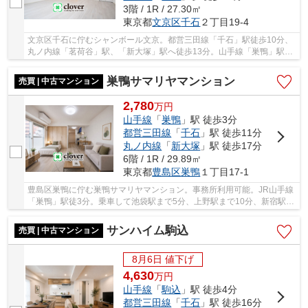
3階 / 1R / 27.30㎡
東京都
文京区
千石
２丁目19-4
文京区千石に佇むシャンボール文京。都営三田線「千石」駅徒歩10分、
丸ノ内線「茗荷谷」駅、「新大塚」駅へ徒歩13分。山手線「巣鴨」駅へ
も徒歩圏内で利便性に富んだ立地。閑静な住宅...
巣鴨サマリヤマンション
売買 | 中古マンション
2,780
万
円
山手線
「
巣鴨
」駅 徒歩3分
都営三田線
「
千石
」駅 徒歩11分
丸ノ内線
「
新大塚
」駅 徒歩17分
6階 / 1R / 29.89㎡
東京都
豊島区
巣鴨
１丁目17-1
豊島区巣鴨に佇む巣鴨サマリヤマンション。事務所利用可能。JR山手線
「巣鴨」駅徒3分。乗車して池袋駅まで5分、上野駅まで10分、新宿駅ま
で15分、東京駅まで20分。事務所利用可能。駅...
サンハイム駒込
売買 | 中古マンション
8月6日 値下げ
4,630
万
円
山手線
「
駒込
」駅 徒歩4分
都営三田線
「
千石
」駅 徒歩16分