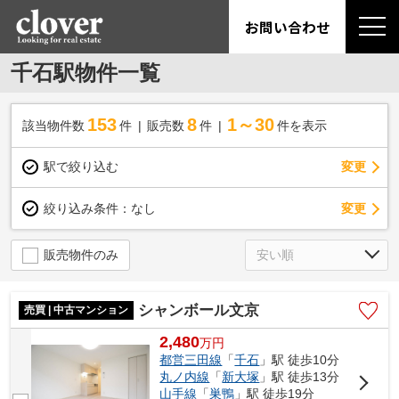
お問い合わせ
千石駅物件一覧
153
8
1～30
該当物件数
件
販売数
件
件を表示
駅で絞り込む
変更
変更
絞り込み条件：
なし
販売物件のみ
シャンボール文京
売買 | 中古マンション
2,480
万
円
都営三田線
「
千石
」駅 徒歩10分
丸ノ内線
「
新大塚
」駅 徒歩13分
山手線
「
巣鴨
」駅 徒歩19分