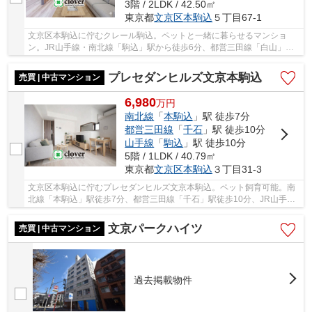
3階 / 2LDK / 42.50㎡
東京都
文京区
本駒込
５丁目67-1
文京区本駒込に佇むクレール駒込。ペットと一緒に暮らせるマンショ
ン。JR山手線・南北線「駒込」駅から徒歩6分、都営三田線「白山」駅
も徒歩15分と、複数路線利用可能な立地。閑静な住...
プレセダンヒルズ文京本駒込
売買 | 中古マンション
6,980
万
円
南北線
「
本駒込
」駅 徒歩7分
都営三田線
「
千石
」駅 徒歩10分
山手線
「
駒込
」駅 徒歩10分
5階 / 1LDK / 40.79㎡
東京都
文京区
本駒込
３丁目31-3
文京区本駒込に佇むプレセダンヒルズ文京本駒込。ペット飼育可能。南
北線「本駒込」駅徒歩7分、都営三田線「千石」駅徒歩10分、JR山手線
「駒込」駅徒歩10分。複数駅路線が利用可能な便...
文京パークハイツ
売買 | 中古マンション
過去掲載物件