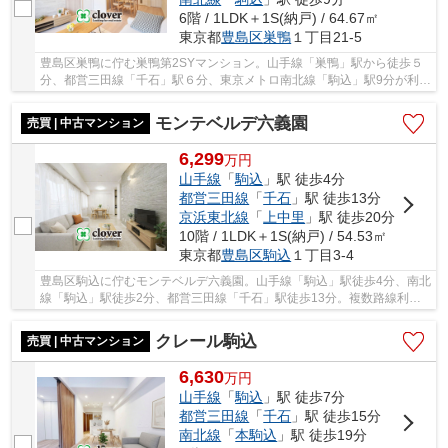
6階 / 1LDK＋1S(納戸) / 64.67㎡
東京都
豊島区
巣鴨
１丁目21-5
豊島区巣鴨に佇む巣鴨第2SYマンション。山手線「巣鴨」駅から徒歩５
分、都営三田線「千石」駅６分、東京メトロ南北線「駒込」駅9分が利用
可能。10分圏内にうれしい3路線がそろいます。...
モンテベルデ六義園
売買 | 中古マンション
6,299
万
円
山手線
「
駒込
」駅 徒歩4分
都営三田線
「
千石
」駅 徒歩13分
京浜東北線
「
上中里
」駅 徒歩20分
10階 / 1LDK＋1S(納戸) / 54.53㎡
東京都
豊島区
駒込
１丁目3-4
豊島区駒込に佇むモンテベルデ六義園。山手線「駒込」駅徒歩4分、南北
線「駒込」駅徒歩2分、都営三田線「千石」駅徒歩13分。複数路線利用
可能で利便性良好です。1981年築、SRC造地下1...
クレール駒込
売買 | 中古マンション
6,630
万
円
山手線
「
駒込
」駅 徒歩7分
都営三田線
「
千石
」駅 徒歩15分
南北線
「
本駒込
」駅 徒歩19分