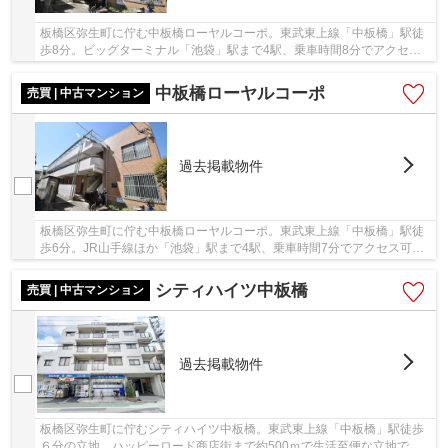
板橋区弥生町に佇む中板橋ローヤルコーポ。東武東上線「中板橋」駅徒
歩8分。ビッグターミナル「池袋」駅まで4駅、乗車時間8分でアクセス
可能な利便性と住み易さを兼ね備えた立地です。...
中板橋ローヤルコーポ
売買 | 中古マンション
過去掲載物件
板橋区弥生町に佇む中板橋ローヤルコーポ。東武東上線「中板橋」駅徒
歩6分。JR山手線ほか「池袋」駅まで4駅、乗車時間7分でアクセス可能
で利便性も良好です。周辺にはスーパーやコンビ...
シティハイツ中板橋
売買 | 中古マンション
過去掲載物件
板橋区弥生町に佇むシティハイツ中板橋。東武東上線「中板橋」駅徒歩
６分の立地。ハッピーロード商店街まで約500ｍで生活至便な立地で