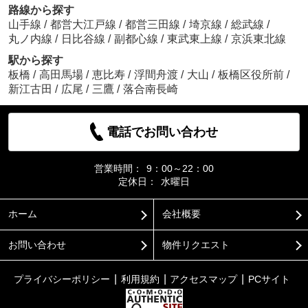
路線から探す
山手線
/
都営大江戸線
/
都営三田線
/
埼京線
/
総武線
/
丸ノ内線
/
日比谷線
/
副都心線
/
東武東上線
/
京浜東北線
駅から探す
板橋
/
高田馬場
/
恵比寿
/
浮間舟渡
/
大山
/
板橋区役所前
/
新江古田
/
広尾
/
三鷹
/
落合南長崎
電話でお問い合わせ
営業時間：
9：00～22：00
定休日：
水曜日
ホーム
会社概要
お問い合わせ
物件リクエスト
プライバシーポリシー
利用規約
アクセスマップ
PCサイト