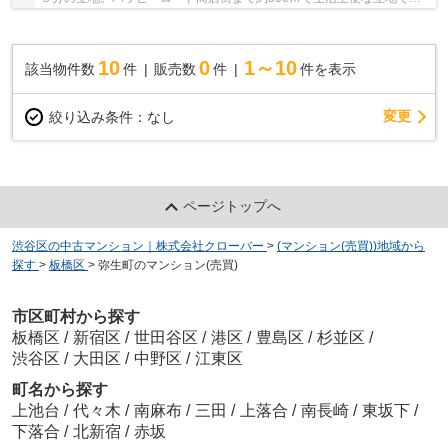
す。建物一階には「どらっくぱぱす」が入っていま...
10
0
1～10
該当物件数
件
販売数
件
件を表示
変更
絞り込み条件：
なし
ページトップへ
渋谷区の中古マンション｜株式会社クローバー
>
(マンション(売買))地域から
探す
>
板橋区
>
弥生町のマンション(売買)
市区町村から探す
板橋区
/
新宿区
/
世田谷区
/
港区
/
豊島区
/
杉並区
/
渋谷区
/
大田区
/
中野区
/
江東区
町名から探す
上池台
/
代々木
/
南麻布
/
三田
/
上落合
/
南長崎
/
東坂下
/
下落合
/
北新宿
/
赤坂