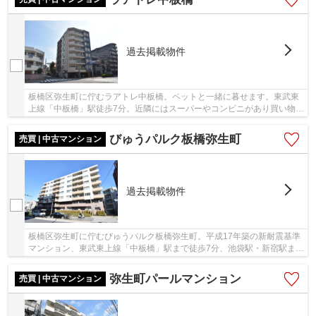
過去掲載物件
板橋区弥生町に佇むラアトレ中板橋。ペットと一緒に暮せます。東武東
上線「中板橋」駅徒歩7分。近隣にはスーパーやコンビニがあり買い物を
不便に感じることはありません。平成14年築、...
びゅうパルク板橋弥生町
売買 | 中古マンション
過去掲載物件
板橋区弥生町に佇むびゅうパルク板橋弥生町。平成17年築の新耐震基準
マンション、東武東上線「中板橋」駅まで徒歩7分、池袋駅・新宿駅まで
乗換なしで通勤・通学が可能です。商業施設が...
弥生町パールマンション
売買 | 中古マンション