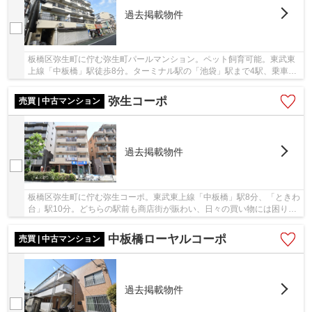
過去掲載物件
板橋区弥生町に佇む弥生町パールマンション。ペット飼育可能。東武東
上線「中板橋」駅徒歩8分。ターミナル駅の「池袋」駅まで4駅、乗車時
間8分でアクセス可能。住宅街に立地しており、...
弥生コーポ
売買 | 中古マンション
過去掲載物件
板橋区弥生町に佇む弥生コーポ。東武東上線「中板橋」駅8分、「ときわ
台」駅10分。どちらの駅前も商店街が賑わい、日々の買い物には困りま
せん。近隣には保育園や小学校が多く、子育て...
中板橋ローヤルコーポ
売買 | 中古マンション
過去掲載物件