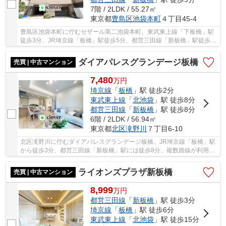
7階 / 2LDK / 55.27㎡
東京都
豊島区
池袋本町
４丁目45-4
豊島区池袋本町に佇むセザール第二池袋本町。東武東上線「下板橋」駅
徒歩3分、JR埼京線「板橋」駅徒歩5分、都営三田線「新板橋」駅徒歩5
分と、3路線3駅がすべて徒歩10分以内にそろう稀...
ダイアパレスグランデージ板橋
売買 | 中古マンション
7,480
万
円
埼京線
「
板橋
」駅 徒歩2分
東武東上線
「
北池袋
」駅 徒歩8分
都営三田線
「
新板橋
」駅 徒歩8分
6階 / 2LDK / 56.94㎡
東京都
北区
滝野川
７丁目6-10
北区滝野川に佇むダイアパレスグランデージ板橋。JR埼京線「板橋」駅
から徒歩3分、都営三田線「新板橋」駅には徒歩8分、複数路線が利用可
能な立地です。マルエツをはじめ、スーパーや...
ライオンズプラザ新板橋
売買 | 中古マンション
8,999
万
円
都営三田線
「
新板橋
」駅 徒歩3分
埼京線
「
板橋
」駅 徒歩6分
東武東上線
「
北池袋
」駅 徒歩15分