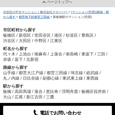
ページトップへ
渋谷区の中古マンション｜株式会社クローバー
>
(マンション(売買))路線・駅
から探す
>
都営地下鉄都営三田線
>
新板橋駅のマンション(売買)
市区町村から探す
板橋区
/
新宿区
/
世田谷区
/
港区
/
杉並区
/
豊島区
/
渋谷区
/
大田区
/
中野区
/
江東区
町名から探す
代々木
/
上池台
/
南麻布
/
上落合
/
南長崎
/
東坂下
/
三田
/
赤坂
/
坂下
/
北新宿
路線から探す
山手線
/
都営大江戸線
/
都営三田線
/
埼京線
/
総武線
/
丸ノ内線
/
日比谷線
/
副都心線
/
東武東上線
/
東西線
駅から探す
板橋
/
高田馬場
/
落合
/
恵比寿
/
浮間舟渡
/
板橋区役所前
/
大山
/
広尾
/
新江古田
/
三鷹
電話でお問い合わせ