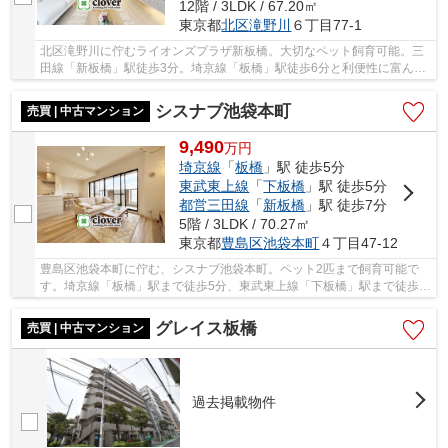
12階 / 3LDK / 67.20㎡
東京都
北区
滝野川
６丁目77-1
北区滝野川に佇むライオンズプラザ新板橋。大切なペット飼育可能。三
田線「新板橋」駅徒歩3分。埼京線「板橋」駅徒歩6分と利便性に富んだ
立地です。周辺には買い物施設や飲食店、病院...
シスナブ池袋本町
売買 | 中古マンション
9,490
万
円
埼京線
「
板橋
」駅 徒歩5分
東武東上線
「
下板橋
」駅 徒歩5分
都営三田線
「
新板橋
」駅 徒歩7分
5階 / 3LDK / 70.27㎡
東京都
豊島区
池袋本町
４丁目47-12
豊島区池袋本町に佇む、シスナブ池袋本町。ペット2匹まで飼育可能で
す。埼京線「板橋」駅まで徒歩5分、東武東上線「下板橋」駅まで徒歩5
分、都営三田線「新板橋」駅まで徒歩7分の立地...
グレイス板橋
売買 | 中古マンション
過去掲載物件