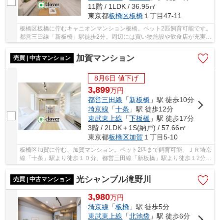
11階 / 1LDK / 36.95㎡
東京都
板橋区
板橋
１丁目47-11
板橋区板橋に佇むキャニオンマンション板橋。ペット2匹飼育可能です。
都営三田線「新板橋」駅徒歩2分。周辺には買い物施設や飲食店が充実し
ているほか、動物病院やペットショップも点...
加賀マンション
売買 | 中古マンション
8月6日 値下げ
3,899
万
円
都営三田線
「
新板橋
」駅 徒歩10分
埼京線
「
十条
」駅 徒歩12分
東武東上線
「
下板橋
」駅 徒歩17分
3階 / 2LDK＋1S(納戸) / 57.66㎡
東京都
板橋区
加賀
１丁目5-10
板橋区加賀に佇む、加賀マンション。ペット2匹まで飼育可能。ＪＲ埼京
線「十条」駅より徒歩１０分、都営三田線「新板橋」駅より徒歩１2分の
立地です。新板橋駅から複数路線利用可能な...
光シャンブル滝野川
売買 | 中古マンション
3,980
万
円
埼京線
「
板橋
」駅 徒歩5分
東武東上線
「
北池袋
」駅 徒歩6分