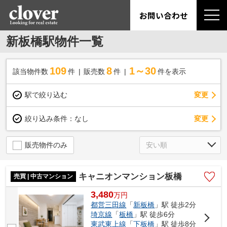
お問い合わせ
新板橋駅物件一覧
109
8
1～30
該当物件数
件
販売数
件
件を表示
駅で絞り込む
変更
変更
絞り込み条件：
なし
販売物件のみ
キャニオンマンション板橋
売買 | 中古マンション
3,480
万
円
都営三田線
「
新板橋
」駅 徒歩2分
埼京線
「
板橋
」駅 徒歩6分
東武東上線
「
下板橋
」駅 徒歩8分