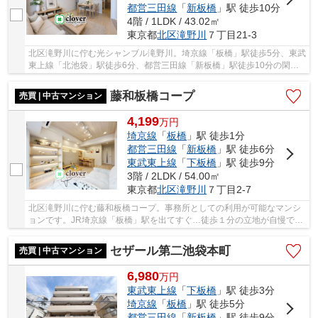
都営三田線
「
新板橋
」駅 徒歩10分
4階 / 1LDK / 43.02㎡
東京都
北区
滝野川
７丁目21-3
北区滝野川に佇む光シャンブル滝野川。埼京線「板橋」駅徒歩5分、東武
東上線「北池袋」駅徒歩6分、都営三田線「新板橋」駅徒歩10分の閑静
な住宅街に位置します。周辺には大型スーパー...
藤和板橋コープ
売買 | 中古マンション
4,199
万
円
埼京線
「
板橋
」駅 徒歩1分
都営三田線
「
新板橋
」駅 徒歩6分
東武東上線
「
下板橋
」駅 徒歩9分
3階 / 2LDK / 54.00㎡
東京都
北区
滝野川
７丁目2-7
北区滝野川に佇む藤和板橋コープ。事務所としての利用が可能なマンシ
ョンです。JR埼京線「板橋」駅を出てすぐ…徒歩１分の立地が自慢で
す。買い物施設や飲食店などが集まるエリアのため...
セザール第二池袋本町
売買 | 中古マンション
6,980
万
円
東武東上線
「
下板橋
」駅 徒歩3分
埼京線
「
板橋
」駅 徒歩5分
都営三田線
「
新板橋
」駅 徒歩9分