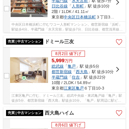
半蔵門線
「
水天宮前
」駅 徒歩7分
日比谷線
「
人形町
」駅 徒歩10分
2階 / 1LDK / 41.11㎡
東京都
中央区
日本橋浜町
３丁目30-4
中央区日本橋浜町に佇むワコー人形町マンション。都営新宿線「浜町」
駅徒歩4分。半蔵門線「水天宮前」駅徒歩7分、日比谷線、都営浅草線
「人形町」駅徒歩10分と複数路線利用可能。1980...
ドミール三友
売買 | 中古マンション
8月2日 値下げ
5,999
万
円
総武線
「
亀戸
」駅 徒歩5分
都営新宿線
「
西大島
」駅 徒歩10分
半蔵門線
「
住吉
」駅 徒歩22分
10階 / 2LDK / 54.89㎡
東京都
江東区
亀戸
６丁目10-3
江東区亀戸に佇む、ドミール三友。総武中央線・東武亀戸線「亀戸」駅
徒歩5分、都営新宿線「西大島」駅徒歩10分。「亀戸」駅周辺に駅ビル
や商業施設、商店街やスーパー等が充実しており...
西大島ハイム
売買 | 中古マンション
8月6日 値下げ