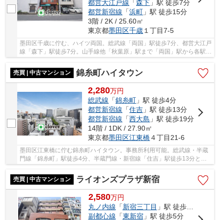
都営大江戸線
「
森下
」駅 徒歩7分
都営新宿線
「
浜町
」駅 徒歩15分
3階 / 2K / 25.60㎡
東京都
墨田区
千歳
１丁目7-5
墨田区千歳に佇む、ハイツ両国。総武線「両国」駅徒歩7分、都営大江戸
線「森下」駅徒歩7分。山手線他「秋葉原」駅まで「両国」駅から各駅で
も2駅、乗車時間4分でアクセス可能です。空...
錦糸町ハイタウン
売買 | 中古マンション
2,280
万
円
総武線
「
錦糸町
」駅 徒歩4分
都営新宿線
「
住吉
」駅 徒歩13分
都営新宿線
「
西大島
」駅 徒歩19分
14階 / 1DK / 27.90㎡
東京都
墨田区
江東橋
４丁目21-6
墨田区江東橋に佇む錦糸町ハイタウン。事務所利用可能。総武線・半蔵
門線「錦糸町」駅徒歩4分、半蔵門線・新宿線「住吉」駅徒歩13分と利
便性に富んだ立地。錦糸町駅周辺は大型商業施設...
ライオンズプラザ新宿
売買 | 中古マンション
2,580
万
円
丸ノ内線
「
新宿三丁目
」駅 徒歩5分
副都心線
「
東新宿
」駅 徒歩5分