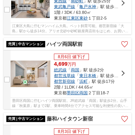
東西線
「
南砂町
」駅 徒歩25分
東武亀戸線
「
亀戸水神
」駅 徒歩31分
1階 / 3DK / 63.80㎡
東京都
江東区
東砂
１丁目2-5
江東区大島に佇むマンハイム大島。ペット飼育可能。都営新宿線「大
島」駅から徒歩14分。アリオ北砂や砂町銀座商店街をはじめ、お買い物
施設や飲食店が充実した立地で生活環境が整って...
ハイツ両国駅前
売買 | 中古マンション
8月6日 値下げ
4,699
万
円
総武線
「
両国
」駅 徒歩2分
都営浅草線
「
東日本橋
」駅 徒歩14分
都営新宿線
「
浜町
」駅 徒歩17分
2階 / 1LDK / 44.65㎡
東京都
墨田区
両国
２丁目18-7
墨田区両国に佇むハイツ両国駅前。JR総武線「両国」駅徒歩2分。山手
線「秋葉原」駅まで2駅、乗車時間4分でアクセス可能な利便性の良い立
地です。駅前に立地するので商業施設充実で生活...
藤和ハイタウン新宿
売買 | 中古マンション
8月3日 値下げ