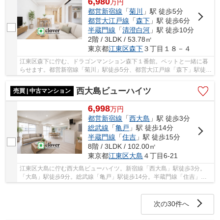
6,980
万
円
都営新宿線
「
菊川
」駅 徒歩5分
都営大江戸線
「
森下
」駅 徒歩6分
半蔵門線
「
清澄白河
」駅 徒歩10分
2階 / 3LDK / 53.78㎡
東京都
江東区
森下
３丁目１８－４
江東区森下に佇む、ドラゴンマンション森下１番館。ペットと一緒に暮
らせます。都営新宿線「菊川」駅徒歩5分、都営大江戸線「森下」駅徒歩
6分、半蔵門線「清澄白河」駅徒歩10分。1997...
西大島ビューハイツ
売買 | 中古マンション
6,998
万
円
都営新宿線
「
西大島
」駅 徒歩3分
総武線
「
亀戸
」駅 徒歩14分
半蔵門線
「
住吉
」駅 徒歩15分
8階 / 3LDK / 102.00㎡
東京都
江東区
大島
４丁目6-21
江東区大島に佇む西大島ビューハイツ。新宿線「西大島」駅徒歩3分。
「大島」駅徒歩9分。総武線「亀戸」駅徒歩14分。半蔵門線「住吉」駅
徒歩15分と利便性に富んだ立地です。周辺には買...
次の30件へ