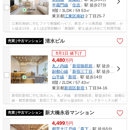
半蔵門線
「
住吉
」駅 徒歩27分
9階 / 3LDK / 59.53㎡
東京都
江東区
南砂
２丁目25-7
江東区南砂に佇むフドウ東陽町ハイツ。東京メトロ東西線「南砂町」か
ら徒歩13分、またほぼ等距離の「東陽町」駅も徒歩14分にて利用可能で
す。周囲は公園の緑が多いエリアのため落ち着...
清水ビル
売買 | 中古マンション
8月1日 値下げ
4,480
万
円
丸ノ内線
「
新宿御苑前
」駅 徒歩5分
副都心線
「
新宿三丁目
」駅 徒歩6分
山手線
「
新宿
」駅 徒歩14分
8階 / 2LDK / 57.43㎡
東京都
新宿区
新宿
１丁目34-16
新宿区新宿に佇む清水ビル。丸ノ内線「新宿御苑前」駅徒歩5分、副都心
線・都営新宿線「新宿三丁目」駅から徒歩6分、ビッグターミナル駅「新
宿」まで徒歩14分。新宿御苑まで徒歩7分で都...
新大橋永谷マンション
売買 | 中古マンション
4,499
万
円
都営大江戸線
「
森下
」駅 徒歩5分