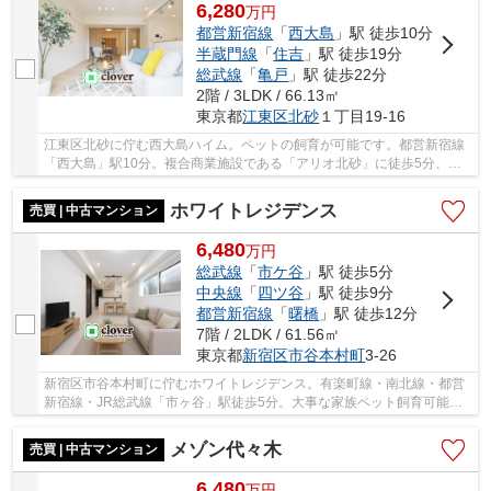
6,280
万
円
都営新宿線
「
西大島
」駅 徒歩10分
半蔵門線
「
住吉
」駅 徒歩19分
総武線
「
亀戸
」駅 徒歩22分
2階 / 3LDK / 66.13㎡
東京都
江東区
北砂
１丁目19-16
江東区北砂に佇む西大島ハイム。ペットの飼育が可能です。都営新宿線
「西大島」駅10分。複合商業施設である「アリオ北砂」に徒歩5分、保
育園や小学校も徒歩圏内、世代を問わず、生活面...
ホワイトレジデンス
売買 | 中古マンション
6,480
万
円
総武線
「
市ケ谷
」駅 徒歩5分
中央線
「
四ツ谷
」駅 徒歩9分
都営新宿線
「
曙橋
」駅 徒歩12分
7階 / 2LDK / 61.56㎡
東京都
新宿区
市谷本村町
3-26
新宿区市谷本村町に佇むホワイトレジデンス。有楽町線・南北線・都営
新宿線・JR総武線「市ヶ谷」駅徒歩5分。大事な家族ペット飼育可能。
1969年4月築、鉄骨鉄筋コンクリート造11階建て...
メゾン代々木
売買 | 中古マンション
6,480
万
円