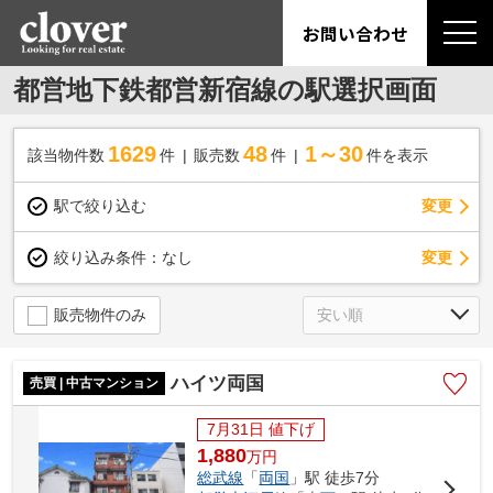
お問い合わせ
都営地下鉄都営新宿線の駅選択画面
1629
48
1～30
該当物件数
件
販売数
件
件を表示
駅で絞り込む
変更
変更
絞り込み条件：
なし
販売物件のみ
ハイツ両国
売買 | 中古マンション
7月31日 値下げ
1,880
万
円
総武線
「
両国
」駅 徒歩7分