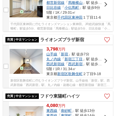
都営新宿線
「
馬喰横山
」駅 徒歩5分
日比谷線
「
小伝馬町
」駅 徒歩9分
5階 / 1K / 29.01㎡
東京都
千代田区
東神田
１丁目11-6
千代田区東神田に佇むライオンズマンション東神田。JR総武線快速「馬
喰町」駅徒歩5分、都営新宿線「馬喰横山」駅徒歩5分、日比谷線「小伝
馬町」駅徒歩9分。「秋葉原」駅も徒歩12分で利...
ライオンズプラザ新宿
売買 | 中古マンション
3,798
万
円
山手線
「
新宿
」駅 徒歩7分
丸ノ内線
「
新宿三丁目
」駅 徒歩7分
西武新宿線
「
西武新宿
」駅 徒歩7分
5階 / 1R / 31.34㎡
東京都
新宿区
歌舞伎町
２丁目9-18
新宿区歌舞伎町に佇むライオンズプラザ新宿。山手線他「新宿」駅、西
武新宿線「西武新宿」駅、丸ノ内線・副都心線・都営新宿線「新宿三丁
目」駅からそれぞれ徒歩7分。周辺は大型商業施...
フドウ東陽町ハイツ
売買 | 中古マンション
4,080
万
円
東西線
「
南砂町
」駅 徒歩13分
東西線
「
東陽町
」駅 徒歩14分