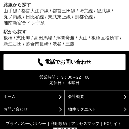
路線から探す
山手線
/
都営大江戸線
/
都営三田線
/
埼京線
/
総武線
/
丸ノ内線
/
日比谷線
/
東武東上線
/
副都心線
/
湘南新宿ライン宇須
駅から探す
板橋
/
恵比寿
/
高田馬場
/
浮間舟渡
/
大山
/
板橋区役所前
/
新江古田
/
落合南長崎
/
渋谷
/
三鷹
電話でお問い合わせ
営業時間：
9：00～22：00
定休日：
水曜日
ホーム
会社概要
お問い合わせ
物件リクエスト
プライバシーポリシー
利用規約
アクセスマップ
PCサイト