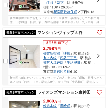
山手線
「
新宿
」駅 徒歩7分
8階 / 1DK / 26.35㎡
東京都
新宿区
歌舞伎町
２丁目9-18
新宿区歌舞伎町に佇むライオンズプラザ新宿。事務所としての利用可
能。山手線他「新宿」駅、西武新宿線「西武新宿」駅、丸ノ内線・副都
心線・都営新宿線「新宿三丁目」駅からそれぞれ...
マンションヴィップ四谷
売買 | 中古マンション
8月6日 値下げ
2,798
万
円
都営新宿線
「
曙橋
」駅 徒歩2分
丸ノ内線
「
四谷三丁目
」駅 徒歩9分
都営大江戸線
「
牛込柳町
」駅 徒歩12分
2階 / 1K / 31.69㎡
東京都
新宿区
片町
6-10
新宿区片町に佇むマンションヴィップ四谷。新宿線「曙橋」駅徒歩2分。
丸ノ内線「四谷三丁目」駅徒歩9分。大江戸線「牛込柳町」駅徒歩12分
と複数路線利用可能で利便性に富んだ立地です...
ライオンズマンション東神田
売買 | 中古マンション
2,880
万
円
総武本線
「
馬喰町
」駅 徒歩5分