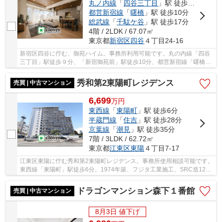
丸ノ内線
「
四谷三丁目
」駅 徒歩9分
都営新宿線
「
曙橋
」駅 徒歩10分
総武線
「
千駄ケ谷
」駅 徒歩17分
4階 / 2LDK / 67.07㎡
東京都
新宿区
四谷
４丁目24-16
新宿区四谷に佇む、御苑ハイム。事務所利用可能です。丸の内線「四谷
三丁目」駅徒歩９分、「新宿御苑前」駅徒歩10分、都営新宿線「曙橋」
駅徒歩10分。自然豊かな公園新宿御苑まで徒歩8...
秀和第2東陽町レジデンス
売買 | 中古マンション
6,699
万
円
東西線
「
東陽町
」駅 徒歩6分
半蔵門線
「
住吉
」駅 徒歩28分
京葉線
「
潮見
」駅 徒歩35分
7階 / 3LDK / 62.72㎡
東京都
江東区
東陽
４丁目7-17
江東区東陽に佇む秀和第2東陽町レジデンス。事務所使用相談可能です。
東西線「東陽町」駅徒歩6分。1974年築、フジタ工業施工、SRC造12階
建て、総戸数192戸の大規模マンションです。管...
ドラゴンマンション森下１番館
売買 | 中古マンション
8月3日 値下げ