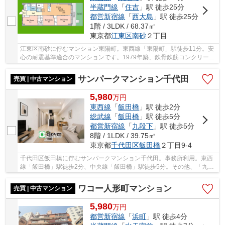
半蔵門線
「
住吉
」駅 徒歩25分
都営新宿線
「
西大島
」駅 徒歩25分
1階 / 3LDK / 68.37㎡
東京都
江東区
南砂
２丁目
江東区南砂に佇むマンション東陽町。東西線「東陽町」駅徒歩11分。安
心の耐震基準適合のマンションです。1979年築、鉄骨鉄筋コンクリート
造11階建、総戸数193世帯、施工は長谷川工務店...
サンパークマンション千代田
売買 | 中古マンション
5,980
万
円
東西線
「
飯田橋
」駅 徒歩2分
総武線
「
飯田橋
」駅 徒歩5分
都営新宿線
「
九段下
」駅 徒歩5分
8階 / 1LDK / 39.75㎡
東京都
千代田区
飯田橋
２丁目9-4
千代田区飯田橋に佇むサンパークマンション千代田。事務所利用。東西
線「飯田橋」駅徒歩2分、中央線「飯田橋」駅徒歩5分。その他、「九段
下」駅へ徒歩5分、「水道橋」駅へ徒歩8分と複...
ワコー人形町マンション
売買 | 中古マンション
5,980
万
円
都営新宿線
「
浜町
」駅 徒歩4分