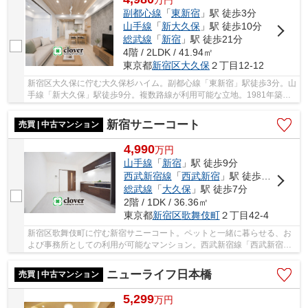
万
円
副都心線
「
東新宿
」駅 徒歩3分
山手線
「
新大久保
」駅 徒歩10分
総武線
「
新宿
」駅 徒歩21分
4階 / 2LDK / 41.94㎡
東京都
新宿区
大久保
２丁目12-12
新宿区大久保に佇む大久保杉ハイム。副都心線「東新宿」駅徒歩3分。山
手線「新大久保」駅徒歩9分。複数路線が利用可能な立地。1981年築、
RC造5階建、総戸数24戸、施工は工新建設株式会...
新宿サニーコート
売買 | 中古マンション
4,990
万
円
山手線
「
新宿
」駅 徒歩9分
西武新宿線
「
西武新宿
」駅 徒歩2分
総武線
「
大久保
」駅 徒歩7分
2階 / 1DK / 36.36㎡
東京都
新宿区
歌舞伎町
２丁目42-4
新宿区歌舞伎町に佇む新宿サニーコート。ペットと一緒に暮らせる、お
よび事務所としての利用が可能なマンション。西武新宿線「西武新宿」
駅に徒歩２分の立地ですが、中央線「大久保」...
ニューライフ日本橋
売買 | 中古マンション
5,299
万
円