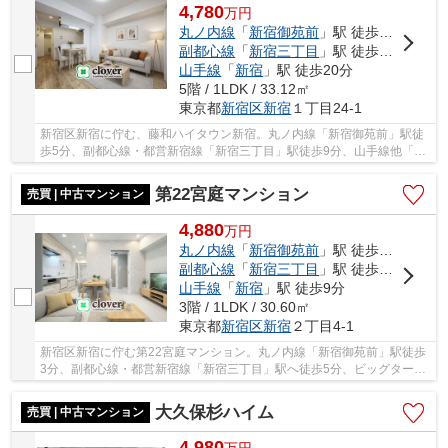
4,780
万
円
丸ノ内線
「
新宿御苑前
」駅 徒歩5分
副都心線
「
新宿三丁目
」駅 徒歩9分
山手線
「
新宿
」駅 徒歩20分
5階 / 1LDK / 33.12㎡
東京都
新宿区
新宿
１丁目24-1
新宿区新宿に佇む、藤和ハイタウン新宿。丸ノ内線「新宿御苑前」駅徒
歩5分、副都心線・都営新宿線「新宿三丁目」駅徒歩9分、山手線他「新
宿」駅徒歩20分。利便性に富んだ立地です。198...
第22宮庭マンション
売買 | 中古マンション
4,880
万
円
丸ノ内線
「
新宿御苑前
」駅 徒歩3分
副都心線
「
新宿三丁目
」駅 徒歩5分
山手線
「
新宿
」駅 徒歩9分
3階 / 1LDK / 30.60㎡
東京都
新宿区
新宿
２丁目4-1
新宿区新宿に佇む第22宮庭マンション。丸ノ内線「新宿御苑前」駅徒歩
3分、副都心線・都営新宿線「新宿三丁目」駅へ徒歩5分、ビッグターミ
ナル駅「新宿」まで徒歩9分。新宿御苑まで徒歩...
大久保杉ハイム
売買 | 中古マンション
4,980