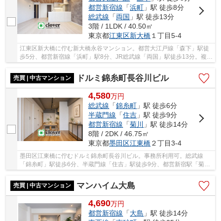
都営新宿線
「
浜町
」駅 徒歩8分
総武線
「
両国
」駅 徒歩13分
3階 / 1LDK / 40.50㎡
東京都
江東区
新大橋
１丁目5-4
江東区新大橋に佇む新大橋永谷マンション。都営大江戸線「森下」駅徒
歩5分、都営新宿線「浜町」駅8分、JR総武線「両国」駅徒歩13分。複数
駅路線が利用可能でとても利便性の良い立地で...
ドルミ錦糸町長谷川ビル
売買 | 中古マンション
4,580
万
円
総武線
「
錦糸町
」駅 徒歩6分
半蔵門線
「
住吉
」駅 徒歩9分
都営新宿線
「
菊川
」駅 徒歩14分
8階 / 2DK / 46.75㎡
東京都
墨田区
江東橋
２丁目3-4
墨田区江東橋に佇むドルミ錦糸町長谷川ビル。事務所利用可。総武線
「錦糸町」駅徒歩6分、半蔵門線「住吉」駅徒歩9分、都営新宿駅「菊
川」駅14分の立地。「錦糸町」駅周辺は商業施設や...
マンハイム大島
売買 | 中古マンション
4,690
万
円
都営新宿線
「
大島
」駅 徒歩14分