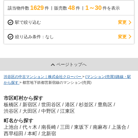
1629
48
1～30
該当物件数
件
販売数
件
件を表示
駅で絞り込む
変更
変更
絞り込み条件：
なし
ページトップへ
渋谷区の中古マンション｜株式会社クローバー
>
(マンション(売買))路線・駅
から探す
>
都営地下鉄都営新宿線のマンション(売買)
市区町村から探す
板橋区
/
新宿区
/
世田谷区
/
港区
/
杉並区
/
豊島区
/
渋谷区
/
大田区
/
中野区
/
江東区
町名から探す
上池台
/
代々木
/
南長崎
/
三田
/
東坂下
/
南麻布
/
上落合
/
西早稲田
/
本町
/
北新宿