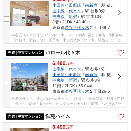
小田急小田原線
「
南新宿
」駅 徒歩5分
山手線
「
代々木
」駅 徒歩9分
中央線
「
新宿
」駅 徒歩10分
8階 / 2LDK / 48.40㎡
東京都
渋谷区
代々木
２丁目39-7
渋谷区代々木に佇むメゾン代々木。ペット飼育2匹まで可能。小田急線
「南新宿」駅徒歩5分、山手線・中央総武線「代々木」駅徒歩9分、ビッ
グターミナル駅「新宿」駅10分。周辺には買い物...
バロール代々木
売買 | 中古マンション
6,480
万
円
山手線
「
代々木
」駅 徒歩4分
小田急小田原線
「
南新宿
」駅 徒歩2分
中央線
「
新宿
」駅 徒歩9分
11階 / 2LDK / 55.04㎡
東京都
渋谷区
代々木
２丁目26-5
渋谷区代々木に佇むバロール代々木。山手線・中央総武線・都営大江戸
「代々木」駅から徒歩4分、ビッグターミナル駅「新宿」へも徒歩9分。
大型商業施設をはじめ、買い物施設や飲食店が...
御苑ハイム
売買 | 中古マンション
6,499
万
円