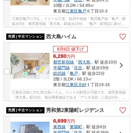
10階 / 2LDK / 54.89㎡
東京都
江東区
亀戸
６丁目10-3
江東区亀戸に佇む、ドミール三友。総武中央線・東武亀戸線「亀戸」駅
徒歩5分、都営新宿線「西大島」駅徒歩10分。「亀戸」駅周辺に駅ビル
や商業施設、商店街やスーパー等が充実しており...
西大島ハイム
売買 | 中古マンション
8月6日 値下げ
6,280
万
円
都営新宿線
「
西大島
」駅 徒歩10分
半蔵門線
「
住吉
」駅 徒歩19分
総武線
「
亀戸
」駅 徒歩22分
2階 / 3LDK / 66.13㎡
東京都
江東区
北砂
１丁目19-16
江東区北砂に佇む西大島ハイム。ペットの飼育が可能です。都営新宿線
「西大島」駅10分。複合商業施設である「アリオ北砂」に徒歩5分、保
育園や小学校も徒歩圏内、世代を問わず、生活面...
秀和第2東陽町レジデンス
売買 | 中古マンション
6,699
万
円
東西線
「
東陽町
」駅 徒歩6分
半蔵門線
「
住吉
」駅 徒歩28分