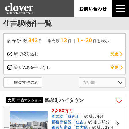
お問い合わせ
住吉駅物件一覧
343
13
1～30
該当物件数
件
販売数
件
件を表示
駅で絞り込む
変更
変更
絞り込み条件：
なし
販売物件のみ
錦糸町ハイタウン
売買 | 中古マンション
2,280
万
円
総武線
「
錦糸町
」駅 徒歩4分
都営新宿線
「
住吉
」駅 徒歩13分
都営新宿線
「
西大島
」駅 徒歩19分