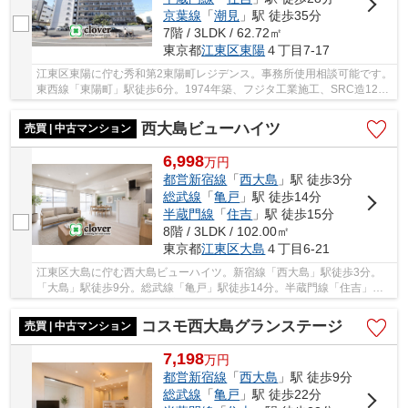
京葉線
「
潮見
」駅 徒歩35分
7階 / 3LDK / 62.72㎡
東京都
江東区
東陽
４丁目7-17
江東区東陽に佇む秀和第2東陽町レジデンス。事務所使用相談可能です。
東西線「東陽町」駅徒歩6分。1974年築、フジタ工業施工、SRC造12階
建て、総戸数192戸の大規模マンションです。管...
西大島ビューハイツ
売買 | 中古マンション
6,998
万
円
都営新宿線
「
西大島
」駅 徒歩3分
総武線
「
亀戸
」駅 徒歩14分
半蔵門線
「
住吉
」駅 徒歩15分
8階 / 3LDK / 102.00㎡
東京都
江東区
大島
４丁目6-21
江東区大島に佇む西大島ビューハイツ。新宿線「西大島」駅徒歩3分。
「大島」駅徒歩9分。総武線「亀戸」駅徒歩14分。半蔵門線「住吉」駅
徒歩15分と利便性に富んだ立地です。周辺には買...
コスモ西大島グランステージ
売買 | 中古マンション
7,198
万
円
都営新宿線
「
西大島
」駅 徒歩9分
総武線
「
亀戸
」駅 徒歩22分