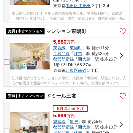
8階 / 2DK / 46.75㎡
東京都
墨田区
江東橋
２丁目3-4
墨田区江東橋に佇むドルミ錦糸町長谷川ビル。事務所利用可。総武線
「錦糸町」駅徒歩6分、半蔵門線「住吉」駅徒歩9分、都営新宿駅「菊
川」駅14分の立地。「錦糸町」駅周辺は商業施設や...
マンション東陽町
売買 | 中古マンション
5,880
万
円
東西線
「
東陽町
」駅 徒歩11分
半蔵門線
「
住吉
」駅 徒歩25分
都営新宿線
「
西大島
」駅 徒歩25分
1階 / 3LDK / 68.37㎡
東京都
江東区
南砂
２丁目
江東区南砂に佇むマンション東陽町。東西線「東陽町」駅徒歩11分。安
心の耐震基準適合のマンションです。1979年築、鉄骨鉄筋コンクリート
造11階建、総戸数193世帯、施工は長谷川工務店...
ドミール三友
売買 | 中古マンション
8月2日 値下げ
5,999
万
円
総武線
「
亀戸
」駅 徒歩5分
都営新宿線
「
西大島
」駅 徒歩10分
半蔵門線
「
住吉
」駅 徒歩22分