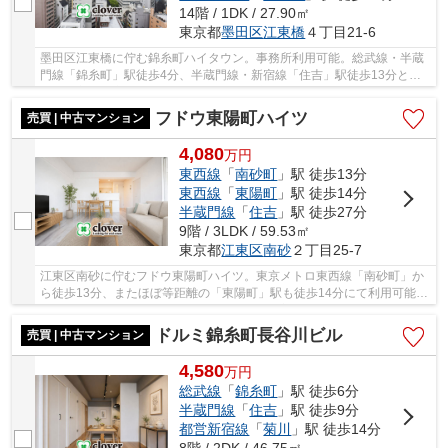
14階 / 1DK / 27.90㎡
東京都
墨田区
江東橋
４丁目21-6
墨田区江東橋に佇む錦糸町ハイタウン。事務所利用可能。総武線・半蔵
門線「錦糸町」駅徒歩4分、半蔵門線・新宿線「住吉」駅徒歩13分と利
便性に富んだ立地。錦糸町駅周辺は大型商業施設...
フドウ東陽町ハイツ
売買 | 中古マンション
4,080
万
円
東西線
「
南砂町
」駅 徒歩13分
東西線
「
東陽町
」駅 徒歩14分
半蔵門線
「
住吉
」駅 徒歩27分
9階 / 3LDK / 59.53㎡
東京都
江東区
南砂
２丁目25-7
江東区南砂に佇むフドウ東陽町ハイツ。東京メトロ東西線「南砂町」か
ら徒歩13分、またほぼ等距離の「東陽町」駅も徒歩14分にて利用可能で
す。周囲は公園の緑が多いエリアのため落ち着...
ドルミ錦糸町長谷川ビル
売買 | 中古マンション
4,580
万
円
総武線
「
錦糸町
」駅 徒歩6分
半蔵門線
「
住吉
」駅 徒歩9分
都営新宿線
「
菊川
」駅 徒歩14分