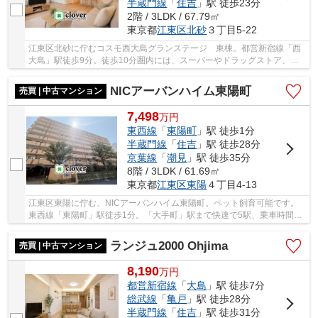
半蔵門線
「
住吉
」駅 徒歩23分
2階 / 3LDK / 67.79㎡
東京都
江東区
北砂
３丁目5-22
江東区北砂に佇むコスモ西大島グランステージ 東棟。都営新宿線「西
大島」駅徒歩9分。徒歩10分圏内には、スーパーやドラッグストア、生
活雑貨店等があり日々の生活が充実します。また...
NICアーバンハイム東陽町
売買 | 中古マンション
7,498
万
円
東西線
「
東陽町
」駅 徒歩1分
半蔵門線
「
住吉
」駅 徒歩28分
京葉線
「
潮見
」駅 徒歩35分
8階 / 3LDK / 61.69㎡
東京都
江東区
東陽
４丁目4-13
江東区東陽に佇む、NICアーバンハイム東陽町。ペット飼育可能です。
東西線「東陽町」駅徒歩1分。「大手町」駅まで快速で5駅、乗車時間9
分でアクセス可能。利便性と暮らし易さを兼ね備...
ランジュ2000 Ohjima
売買 | 中古マンション
8,190
万
円
都営新宿線
「
大島
」駅 徒歩7分
総武線
「
亀戸
」駅 徒歩28分
半蔵門線
「
住吉
」駅 徒歩31分