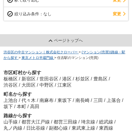
駅で絞り込む
変更
変更
絞り込み条件：
なし
ページトップへ
渋谷区の中古マンション｜株式会社クローバー
>
(マンション(売買))路線・駅
から探す
>
東京メトロ半蔵門線
>
住吉駅のマンション(売買)
市区町村から探す
板橋区
/
新宿区
/
世田谷区
/
港区
/
杉並区
/
豊島区
/
渋谷区
/
大田区
/
中野区
/
江東区
町名から探す
上池台
/
代々木
/
南麻布
/
東坂下
/
南長崎
/
三田
/
上落合
/
坂下
/
本町
/
高田
路線から探す
山手線
/
都営大江戸線
/
都営三田線
/
埼京線
/
総武線
/
丸ノ内線
/
日比谷線
/
副都心線
/
東武東上線
/
東西線