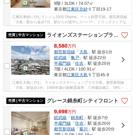
9階 / 3LDK / 74.07㎡
東京都
江東区
北砂
５丁目19-17
江東区東砂に佇むランジュ2000 Ohjima。ペット飼育可能。都営新宿線
「大島」駅から徒歩7分。駅からの道中にスーパー、ドラッグストアなど
の買い物施設が揃い、生活環境が整っています...
ライオンズステーションプラザ大島
売買 | 中古マンション
8,580
万
円
都営新宿線
「
大島
」駅 徒歩1分
総武線
「
亀戸
」駅 徒歩22分
半蔵門線
「
住吉
」駅 徒歩25分
7階 / 4LDK / 100.91㎡
東京都
江東区
大島
５丁目45-9
江東区大島に佇む、ライオンズステーションプラザ大島。都営新宿線
「大島」駅徒歩1分。1990年築の新耐震基準、三井建設施工、SRC・RC
造12階建て総戸数68戸、オートロック付き、外観タ...
グレース錦糸町シティフロント
売買 | 中古マンション
9,698
万
円
総武線
「
錦糸町
」駅 徒歩7分
半蔵門線
「
住吉
」駅 徒歩20分
都営新宿線
「
菊川
」駅 徒歩20分
2階 / 2LDK / 56.19㎡