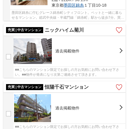
東京都
墨田区
錦糸
１丁目10-18
墨田区錦糸に佇むグレース錦糸町シティフロント。ペットと一緒に暮ら
せるマンション。総武中央線・半蔵門線「錦糸町」駅から徒歩7分。買い
物に、あるいは通勤・通学にと何かと便利な立...
ニックハイム菊川
売買 | 中古マンション
過去掲載物件
■■こちらのマンション限定でお探しの方お気軽にお問い合わせ下さ
い。■■物件が発表になり次第ご連絡させて頂きます。
恒陽千石マンション
売買 | 中古マンション
過去掲載物件
■■こちらのマンション限定でお探しの方お気軽にお問い合わせ下さ