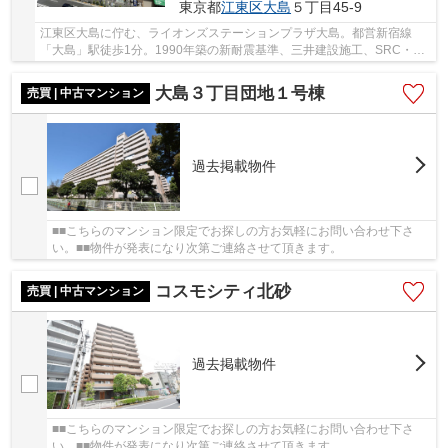
東京都
江東区
大島
５丁目45-9
江東区大島に佇む、ライオンズステーションプラザ大島。都営新宿線
「大島」駅徒歩1分。1990年築の新耐震基準、三井建設施工、SRC・RC
造12階建て総戸数68戸、オートロック付き、外観タ...
大島３丁目団地１号棟
売買 | 中古マンション
過去掲載物件
■■こちらのマンション限定でお探しの方お気軽にお問い合わせ下さ
い。■■物件が発表になり次第ご連絡させて頂きます。
コスモシティ北砂
売買 | 中古マンション
過去掲載物件
■■こちらのマンション限定でお探しの方お気軽にお問い合わせ下さ
い。■■物件が発表になり次第ご連絡させて頂きます。