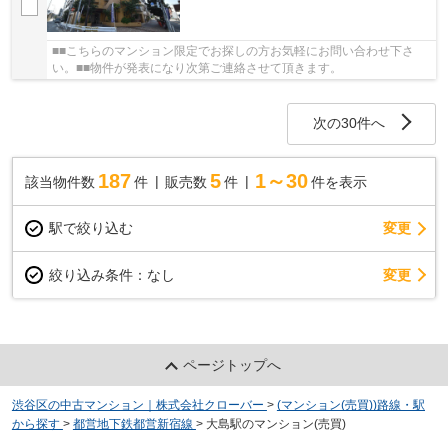
■■こちらのマンション限定でお探しの方お気軽にお問い合わせ下さ
い。■■物件が発表になり次第ご連絡させて頂きます。
次の30件へ
187
5
1～30
該当物件数
件
販売数
件
件を表示
駅で絞り込む
変更
変更
絞り込み条件：
なし
ページトップへ
渋谷区の中古マンション｜株式会社クローバー
>
(マンション(売買))路線・駅
から探す
>
都営地下鉄都営新宿線
>
大島駅のマンション(売買)