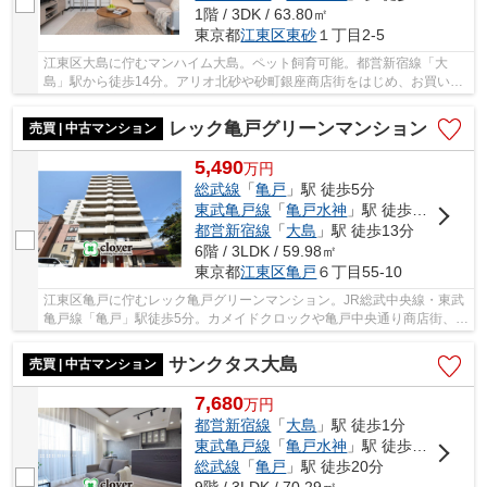
1階 / 3DK / 63.80㎡
東京都
江東区
東砂
１丁目2-5
江東区大島に佇むマンハイム大島。ペット飼育可能。都営新宿線「大
島」駅から徒歩14分。アリオ北砂や砂町銀座商店街をはじめ、お買い物
施設や飲食店が充実した立地で生活環境が整って...
レック亀戸グリーンマンション
売買 | 中古マンション
5,490
万
円
総武線
「
亀戸
」駅 徒歩5分
東武亀戸線
「
亀戸水神
」駅 徒歩4分
都営新宿線
「
大島
」駅 徒歩13分
6階 / 3LDK / 59.98㎡
東京都
江東区
亀戸
６丁目55-10
江東区亀戸に佇むレック亀戸グリーンマンション。JR総武中央線・東武
亀戸線「亀戸」駅徒歩5分。カメイドクロックや亀戸中央通り商店街、亀
戸中央公園までそれぞれ徒歩5分圏内と住環境...
サンクタス大島
売買 | 中古マンション
7,680
万
円
都営新宿線
「
大島
」駅 徒歩1分
東武亀戸線
「
亀戸水神
」駅 徒歩17分
総武線
「
亀戸
」駅 徒歩20分