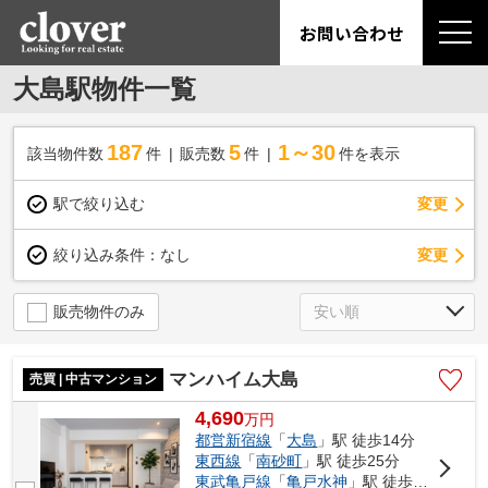
お問い合わせ
大島駅物件一覧
187
5
1～30
該当物件数
件
販売数
件
件を表示
駅で絞り込む
変更
変更
絞り込み条件：
なし
販売物件のみ
マンハイム大島
売買 | 中古マンション
4,690
万
円
都営新宿線
「
大島
」駅 徒歩14分
東西線
「
南砂町
」駅 徒歩25分
東武亀戸線
「
亀戸水神
」駅 徒歩31分