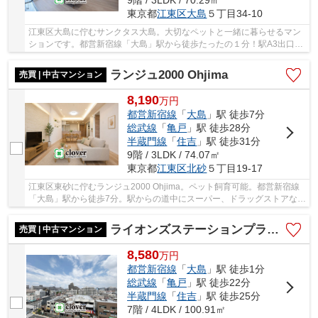
9階 / 3LDK / 70.29㎡
東京都
江東区
大島
５丁目34-10
江東区大島に佇むサンクタス大島。大切なペットと一緒に暮らせるマン
ションです。都営新宿線「大島」駅から徒歩たったの１分！駅A3出口か
らマンションのエントランスまで40メートルと...
ランジュ2000 Ohjima
売買 | 中古マンション
8,190
万
円
都営新宿線
「
大島
」駅 徒歩7分
総武線
「
亀戸
」駅 徒歩28分
半蔵門線
「
住吉
」駅 徒歩31分
9階 / 3LDK / 74.07㎡
東京都
江東区
北砂
５丁目19-17
江東区東砂に佇むランジュ2000 Ohjima。ペット飼育可能。都営新宿線
「大島」駅から徒歩7分。駅からの道中にスーパー、ドラッグストアなど
の買い物施設が揃い、生活環境が整っています...
ライオンズステーションプラザ大島
売買 | 中古マンション
8,580
万
円
都営新宿線
「
大島
」駅 徒歩1分
総武線
「
亀戸
」駅 徒歩22分
半蔵門線
「
住吉
」駅 徒歩25分
7階 / 4LDK / 100.91㎡