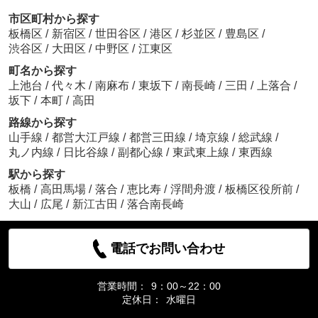
市区町村から探す
板橋区
/
新宿区
/
世田谷区
/
港区
/
杉並区
/
豊島区
/
渋谷区
/
大田区
/
中野区
/
江東区
町名から探す
上池台
/
代々木
/
南麻布
/
東坂下
/
南長崎
/
三田
/
上落合
/
坂下
/
本町
/
高田
路線から探す
山手線
/
都営大江戸線
/
都営三田線
/
埼京線
/
総武線
/
丸ノ内線
/
日比谷線
/
副都心線
/
東武東上線
/
東西線
駅から探す
板橋
/
高田馬場
/
落合
/
恵比寿
/
浮間舟渡
/
板橋区役所前
/
大山
/
広尾
/
新江古田
/
落合南長崎
電話でお問い合わせ
営業時間：
9：00～22：00
定休日：
水曜日