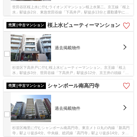
世田谷区桜上水に佇むライオンズマンション桜上水第二。京王線「桜上
水」駅徒歩2分、東急世田谷線「下高井戸」駅徒歩13分と通勤通学に便
利な立地です。近隣にコンビニ・スーパー・商店...
桜上水ビューティーマンション
売買 | 中古マンション
過去掲載物件
杉並区下高井戸に佇む桜上水ビューティーマンション。京王線「桜上
水」駅徒歩3分、世田谷線「下高井戸」駅徒歩12分、京王井の頭線「西
永福」駅徒歩18分。「桜上水」駅前にはスーパーが...
シャンボール南高円寺
売買 | 中古マンション
過去掲載物件
杉並区梅里に佇むシャンボール南高円寺。東京メトロ丸の内線「新高円
寺」駅より徒歩4分。中央線、総武線「高円寺」駅より徒歩14分。ター