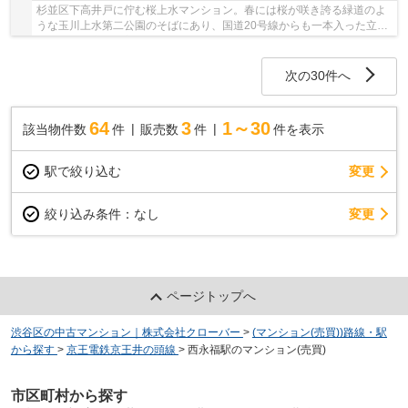
杉並区下高井戸に佇む桜上水マンション。春には桜が咲き誇る緑道のよ
うな玉川上水第二公園のそばにあり、国道20号線からも一本入った立地
のため、大変落ち着きのある静かな住環境が自...
次の30件へ
64
3
1～30
該当物件数
件
販売数
件
件を表示
駅で絞り込む
変更
変更
絞り込み条件：
なし
ページトップへ
渋谷区の中古マンション｜株式会社クローバー
>
(マンション(売買))路線・駅
から探す
>
京王電鉄京王井の頭線
>
西永福駅のマンション(売買)
市区町村から探す