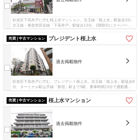
杉並区下高井戸に佇む桜上水マンション。京王線「桜上水」駅徒歩3分、
京王線・東急世田谷線「下高井戸」駅徒歩13分。1階部分にスーパーが
入っており、買い物はとても便利です。駅周辺...
プレジデント桜上水
売買 | 中古マンション
過去掲載物件
杉並区下高井戸に佇む、プレジデント桜上水。京王線「桜上水」駅徒歩8
分、ターミナル駅山手線「新宿」駅まで5駅、乗車時間13分で通勤通学
や利便性に富んだ立地です。駅周辺には桜上水...
桜上水マンション
売買 | 中古マンション
過去掲載物件