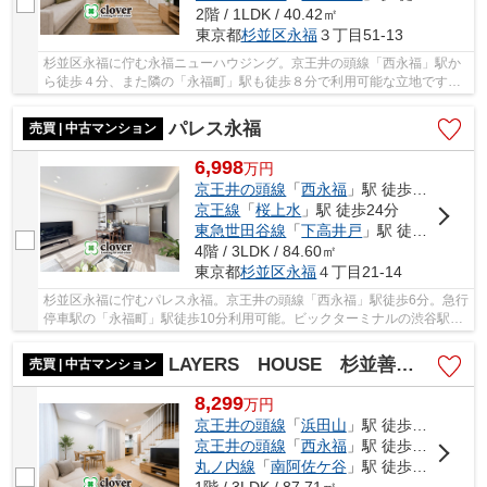
2階 / 1LDK / 40.42㎡
東京都
杉並区
永福
３丁目51-13
杉並区永福に佇む永福ニューハウジング。京王井の頭線「西永福」駅か
ら徒歩４分、また隣の「永福町」駅も徒歩８分で利用可能な立地です。
複数のスーパーが徒歩圏内にあるため、便利な...
パレス永福
売買 | 中古マンション
6,998
万
円
京王井の頭線
「
西永福
」駅 徒歩6分
京王線
「
桜上水
」駅 徒歩24分
東急世田谷線
「
下高井戸
」駅 徒歩26分
4階 / 3LDK / 84.60㎡
東京都
杉並区
永福
４丁目21-14
杉並区永福に佇むパレス永福。京王井の頭線「西永福」駅徒歩6分。急行
停車駅の「永福町」駅徒歩10分利用可能。ビックターミナルの渋谷駅ま
でのアクセス良好。周辺は閑静な住宅地でスー...
LAYERS HOUSE 杉並善福寺川公園
売買 | 中古マンション
8,299
万
円
京王井の頭線
「
浜田山
」駅 徒歩19分
京王井の頭線
「
西永福
」駅 徒歩15分
丸ノ内線
「
南阿佐ケ谷
」駅 徒歩21分