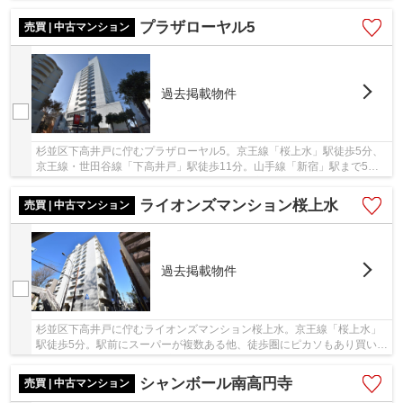
ミナル「新宿」駅へもアクセス良好で通勤通学に...
プラザローヤル5
売買 | 中古マンション
過去掲載物件
杉並区下高井戸に佇むプラザローヤル5。京王線「桜上水」駅徒歩5分、
京王線・世田谷線「下高井戸」駅徒歩11分。山手線「新宿」駅まで5
駅、乗車時間11分でアクセス可能な利便性に富んだ...
ライオンズマンション桜上水
売買 | 中古マンション
過去掲載物件
杉並区下高井戸に佇むライオンズマンション桜上水。京王線「桜上水」
駅徒歩5分。駅前にスーパーが複数ある他、徒歩圏にピカソもあり買い物
に困りません。山手線「新宿」駅まで乗車時間...
シャンボール南高円寺
売買 | 中古マンション