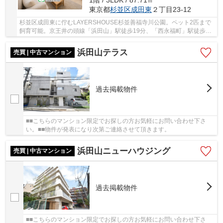
1階 / 3LDK / 87.71㎡
東京都
杉並区
成田東
２丁目23-12
杉並区成田東に佇むLAYERSHOUSE杉並善福寺川公園。ペット2匹まで
飼育可能。京王井の頭線「浜田山」駅徒歩19分、「西永福町」駅徒歩15
分。周辺は閑静な住宅街。建物は2008年9月に施工さ...
浜田山テラス
売買 | 中古マンション
過去掲載物件
■■こちらのマンション限定でお探しの方お気軽にお問い合わせ下さ
い。■■物件が発表になり次第ご連絡させて頂きます。
浜田山ニューハウジング
売買 | 中古マンション
過去掲載物件
■■こちらのマンション限定でお探しの方お気軽にお問い合わせ下さ