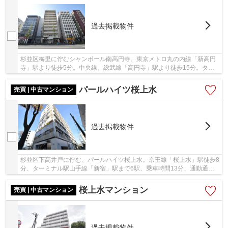
過去掲載物件
杉並区梅里に佇むシャンボール南高円寺。東京メトロ丸の内線「新高円
寺」駅より徒歩5分。中央線、総武線「高円寺」駅より徒歩15分。ター
ミナル「新宿」駅へもアクセス良好で通勤通学に...
パールハイツ桜上水
売買 | 中古マンション
過去掲載物件
杉並区下高井戸に佇む、パールハイツ桜上水。京王線「桜上水」駅徒歩8
分、ターミナル駅山手線「新宿」駅まで6駅、乗車時間13分、通勤通学
にも便利で利便性に富んだ立地です。駅前には...
桜上水マンション
売買 | 中古マンション
過去掲載物件