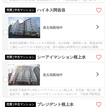
昭和50年築のマンション。2016年に耐震補強工事...
ハイネス阿佐谷
売買 | 中古マンション
過去掲載物件
杉並区成田東に佇むハイネス阿佐谷。丸の内線「南阿佐ヶ谷」駅徒歩9分
と都心へのアクセス良好な立地。井の頭線も利用可のため毎日の通勤に
も便利です。1階にコープ生協があり、周辺に...
シーアイマンション桜上水
売買 | 中古マンション
過去掲載物件
杉並区下高井戸に佇むシーアイマンション桜上水。京王線「桜上水」駅
徒歩7分。近隣にはスーパーサミットやドンキホーテ、下高井戸駅周辺に
は商店街、東急世田谷線も走っており「三軒茶...
プレジデント桜上水
売買 | 中古マンション