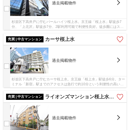
過去掲載物件
杉並区下高井戸に佇むパールハイツ桜上水。京王線「桜上水」駅徒歩7
分、「上北沢」駅徒歩7分、2駅利用可能で利便性良好。徒歩圏にはスー
パーやコンビニ、ドラッグストア、ディスカウン...
カーサ桜上水
売買 | 中古マンション
過去掲載物件
杉並区下高井戸に佇むカーサ桜上水。京王線「桜上水」駅徒歩6分。ター
ミナル「新宿」駅までのアクセスは急行で約10分という利便性の高い立
地です。昭和46年築SCR造11階建て、総戸数148...
ライオンズマンション桜上水第二
売買 | 中古マンション
過去掲載物件