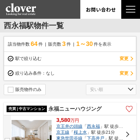
お問い合わせ
西永福駅物件一覧
64
3
1～30
該当物件数
件
販売数
件
件を表示
駅で絞り込む
変更
変更
絞り込み条件：
なし
販売物件のみ
永福ニューハウジング
売買 | 中古マンション
3,580
万
円
京王井の頭線
「
西永福
」駅 徒歩4分
京王線
「
桜上水
」駅 徒歩21分
東急世田谷線
「
下高井戸
」駅 徒歩23分