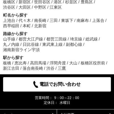
板橋区
/
新宿区
/
世田谷区
/
港区
/
杉並区
/
豊島区
/
渋谷区
/
大田区
/
中野区
/
江東区
町名から探す
上池台
/
代々木
/
南長崎
/
三田
/
東坂下
/
南麻布
/
上落合
/
西早稲田
/
本町
/
北新宿
路線から探す
山手線
/
都営大江戸線
/
都営三田線
/
埼京線
/
総武線
/
丸ノ内線
/
日比谷線
/
東武東上線
/
副都心線
/
湘南新宿ライン宇須
駅から探す
板橋
/
恵比寿
/
高田馬場
/
浮間舟渡
/
大山
/
板橋区役所前
/
新江古田
/
落合南長崎
/
渋谷
/
三鷹
電話でお問い合わせ
営業時間：
9：00～22：00
定休日：
水曜日