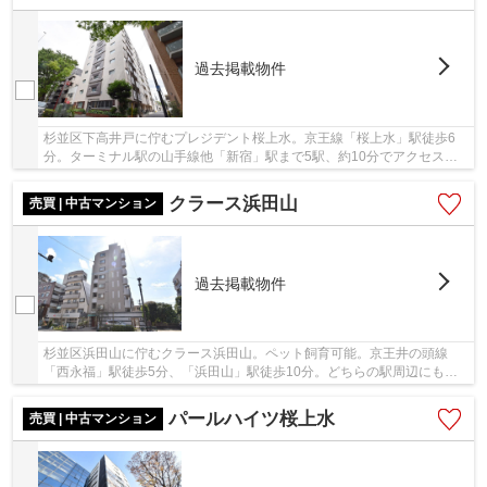
過去掲載物件
杉並区下高井戸に佇むプレジデント桜上水。京王線「桜上水」駅徒歩6
分。ターミナル駅の山手線他「新宿」駅まで5駅、約10分でアクセス可
能。「桜上水」駅前にスーパーや商店街があり、...
クラース浜田山
売買 | 中古マンション
過去掲載物件
杉並区浜田山に佇むクラース浜田山。ペット飼育可能。京王井の頭線
「西永福」駅徒歩5分、「浜田山」駅徒歩10分。どちらの駅周辺にもス
ーパーや商店街があり買い物に困りません。ターミ...
パールハイツ桜上水
売買 | 中古マンション