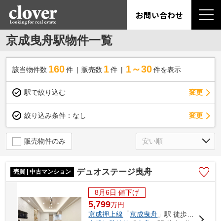
お問い合わせ
京成曳舟駅物件一覧
160
1
1～30
該当物件数
件
販売数
件
件を表示
駅で絞り込む
変更
変更
絞り込み条件：
なし
販売物件のみ
デュオステージ曳舟
売買 | 中古マンション
8月6日 値下げ
5,799
万
円
京成押上線
「
京成曳舟
」駅 徒歩3分