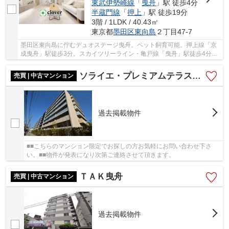
東武伊勢崎線
「
曳舟
」駅 徒歩4分
半蔵門線
「
押上
」駅 徒歩19分
3階 / 1LDK / 40.43㎡
東京都
墨田区
東向島
２丁目47-7
墨田区東向島に佇むデュオステージ曳舟。ペット飼育可能。押上線「京
成曳舟」駅徒歩3分。スカイツリーライン・亀戸線「曳舟」駅徒歩4分と
複数路線利用可能で利便性に富んだ立地です。...
ソライエ・プレミアムテラス ガーデンテラス
売買 | 中古マンション
過去掲載物件
■■こちらのマンション限定でお探しの方お気軽にお問い合わせ下さ
い。■■物件が発表になり次第ご連絡させて頂きます。
ＴＡＫ曳舟
売買 | 中古マンション
過去掲載物件