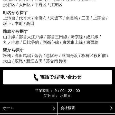
渋谷区
/
大田区
/
中野区
/
江東区
町名から探す
上池台
/
代々木
/
南麻布
/
東坂下
/
南長崎
/
三田
/
上落合
/
坂下
/
本町
/
高田
路線から探す
山手線
/
都営大江戸線
/
都営三田線
/
埼京線
/
総武線
/
丸ノ内線
/
日比谷線
/
副都心線
/
東武東上線
/
東西線
駅から探す
板橋
/
高田馬場
/
落合
/
恵比寿
/
浮間舟渡
/
板橋区役所前
/
大山
/
広尾
/
新江古田
/
落合南長崎
電話でお問い合わせ
営業時間：
9：00～22：00
定休日：
水曜日
ホーム
会社概要