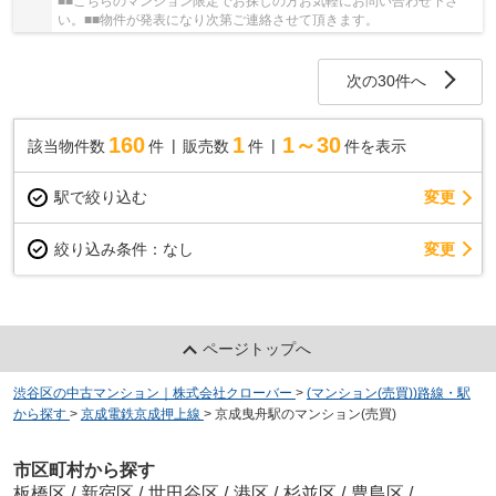
■■こちらのマンション限定でお探しの方お気軽にお問い合わせ下さ
い。■■物件が発表になり次第ご連絡させて頂きます。
次の30件へ
160
1
1～30
該当物件数
件
販売数
件
件を表示
駅で絞り込む
変更
変更
絞り込み条件：
なし
ページトップへ
渋谷区の中古マンション｜株式会社クローバー
>
(マンション(売買))路線・駅
から探す
>
京成電鉄京成押上線
>
京成曳舟駅のマンション(売買)
市区町村から探す
板橋区
/
新宿区
/
世田谷区
/
港区
/
杉並区
/
豊島区
/