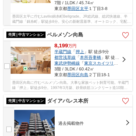
7階 / 1LDK / 45.74㎡
東京都
墨田区
太平
１丁目3-8
墨田区太平に佇むLavilio錦糸町Bellgrade。JR総武線、総武快速線、半
蔵門線「錦糸町」駅徒歩8分。安心の新耐震基準、オートロック、宅配ボ
ックスあります。2009年築、ＲＣ造10階建、総...
ベルメゾン向島
売買 | 中古マンション
8,199
万
円
半蔵門線
「
押上
」駅 徒歩9分
都営浅草線
「
本所吾妻橋
」駅 徒歩11分
東武伊勢崎線
「
東京スカイツリー
」駅 徒歩
3階 / 3LDK / 60.42㎡
東京都
墨田区
向島
２丁目18-1
墨田区向島に佇むベルメゾン向島。大事な家族ペット飼育可能。半蔵門
線「押上」駅徒歩9分。1997年3月築、鉄骨鉄筋コンクリート造10階建
て、総戸数36戸、施工は三平建設株式会社、管理...
ダイアパレス本所
売買 | 中古マンション
過去掲載物件