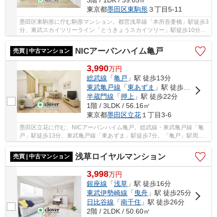
3階 / 1DK / 39.05㎡
東京都
墨田区
東駒形
３丁目5-11
墨田区東駒形に佇む駒形マンション。都営浅草線「本所吾妻橋」駅徒歩3
分、東武スカイツリーライン「とうきょうスカイツリー」駅徒歩10分、
銀座線他、「浅草」駅徒歩12分。建物隣にコン...
NICアーバンハイム亀戸
売買 | 中古マンション
3,990
万
円
総武線
「
亀戸
」駅 徒歩13分
東武亀戸線
「
東あずま
」駅 徒歩7分
半蔵門線
「
押上
」駅 徒歩22分
1階 / 3LDK / 56.16㎡
東京都
墨田区
立花
１丁目3-6
墨田区立花に佇む、NICアーバンハイム亀戸。総武線・東武亀戸線「亀
戸」駅徒歩13分、東武亀戸線「東あずま」駅徒歩7分。「亀戸」駅周辺
に駅ビルや商業施設、商店街やスーパー等が充実...
浅草ロイヤルマンション
売買 | 中古マンション
3,998
万
円
銀座線
「
浅草
」駅 徒歩16分
東武伊勢崎線
「
曳舟
」駅 徒歩25分
日比谷線
「
南千住
」駅 徒歩26分
2階 / 2LDK / 50.60㎡