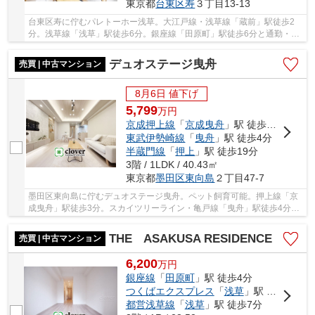
東京都
台東区
寿
３丁目13-13
台東区寿に佇むパレトーホー浅草。大江戸線・浅草線「蔵前」駅徒歩2
分。浅草線「浅草」駅徒歩6分。銀座線「田原町」駅徒歩6分と通勤・通
学しやすく、利便性の良い立地です。周辺には買...
デュオステージ曳舟
売買 | 中古マンション
8月6日 値下げ
5,799
万
円
京成押上線
「
京成曳舟
」駅 徒歩3分
東武伊勢崎線
「
曳舟
」駅 徒歩4分
半蔵門線
「
押上
」駅 徒歩19分
3階 / 1LDK / 40.43㎡
東京都
墨田区
東向島
２丁目47-7
墨田区東向島に佇むデュオステージ曳舟。ペット飼育可能。押上線「京
成曳舟」駅徒歩3分。スカイツリーライン・亀戸線「曳舟」駅徒歩4分と
複数路線利用可能で利便性に富んだ立地です。...
THE ASAKUSA RESIDENCE
売買 | 中古マンション
6,200
万
円
銀座線
「
田原町
」駅 徒歩4分
つくばエクスプレス
「
浅草
」駅 徒歩3分
都営浅草線
「
浅草
」駅 徒歩7分