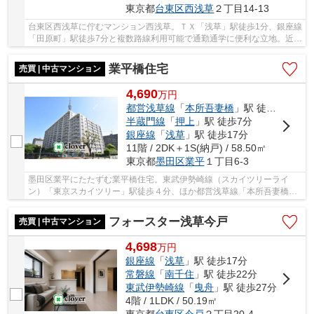
東京都
台東区
西浅草
２丁目14-13
台東区西浅草に佇むマンション西浅草。ＴＸ「浅草」駅徒歩1分、銀座線
「田原町」駅徒歩7分と複数路線利用可能で通勤通学に便利な立地。近隣
にスーパー・コンビニ・飲食店等が多数あり...
業平橋住宅
売買 | 中古マンション
4,690
万
円
都営浅草線
「
本所吾妻橋
」駅 徒歩7分
半蔵門線
「
押上
」駅 徒歩7分
銀座線
「
浅草
」駅 徒歩17分
11階 / 2DK＋1S(納戸) / 58.50㎡
東京都
墨田区
業平
１丁目6-3
墨田区業平にたたずむ業平橋住宅。東武伊勢崎線（スカイツリーライ
ン）「東京スカイツリー」駅徒歩４分、ほか都営浅草線「本所吾妻橋」
駅徒歩６分、メトロ半蔵門線「押上」駅７分も利...
フォースター浅草今戸
売買 | 中古マンション
4,698
万
円
銀座線
「
浅草
」駅 徒歩17分
常磐線
「
南千住
」駅 徒歩22分
東武伊勢崎線
「
曳舟
」駅 徒歩27分
4階 / 1LDK / 50.19㎡