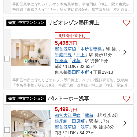
墨田区業平に佇むシャルマン本所業平橋。半蔵門線「押上」駅と東武伊
勢崎線「東京スカイツリー」駅が共に徒歩5分、都営浅草線「本所吾妻
橋」駅徒歩8分。スカイツリー袂にあるショッピ...
リビオレゾン墨田押上
売買 | 中古マンション
8月3日 値下げ
5,498
万
円
都営浅草線
「
本所吾妻橋
」駅 徒歩8分
半蔵門線
「
押上
」駅 徒歩11分
銀座線
「
浅草
」駅 徒歩19分
5階 / 1LDK / 32.63㎡
東京都
墨田区
本所
４丁目29-13
墨田区本所に佇むリビオレゾン墨田押上。ペット2匹飼育可能。浅草線
「本所吾妻橋」駅徒歩8分。半蔵門線・浅草線・押上線「押上」駅徒歩
11分と複数路線利用可能で利便性に富んだ立地で...
パレトーホー浅草
売買 | 中古マンション
5,499
万
円
都営大江戸線
「
蔵前
」駅 徒歩2分
銀座線
「
田原町
」駅 徒歩7分
都営浅草線
「
浅草
」駅 徒歩8分
7階 / 2LDK / 54.27㎡