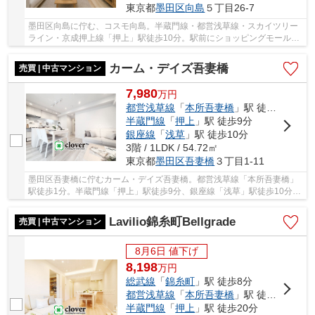
東京都
墨田区
向島
５丁目26-7
墨田区向島に佇む、コスモ向島。半蔵門線・都営浅草線・スカイツリー
ライン・京成押上線「押上」駅徒歩10分。駅前にショッピングモールが
あり買い物に困りません。1990年築の新耐震基...
カーム・デイズ吾妻橋
売買 | 中古マンション
7,980
万
円
都営浅草線
「
本所吾妻橋
」駅 徒歩1分
半蔵門線
「
押上
」駅 徒歩9分
銀座線
「
浅草
」駅 徒歩10分
3階 / 1LDK / 54.72㎡
東京都
墨田区
吾妻橋
３丁目1-11
墨田区吾妻橋に佇むカーム・デイズ吾妻橋。都営浅草線「本所吾妻橋」
駅徒歩1分。半蔵門線「押上」駅徒歩9分、銀座線「浅草」駅徒歩10分も
利用可能。1992年5月築、鉄骨鉄筋コンクリート...
Lavilio錦糸町Bellgrade
売買 | 中古マンション
8月6日 値下げ
8,198
万
円
総武線
「
錦糸町
」駅 徒歩8分
都営浅草線
「
本所吾妻橋
」駅 徒歩19分
半蔵門線
「
押上
」駅 徒歩20分