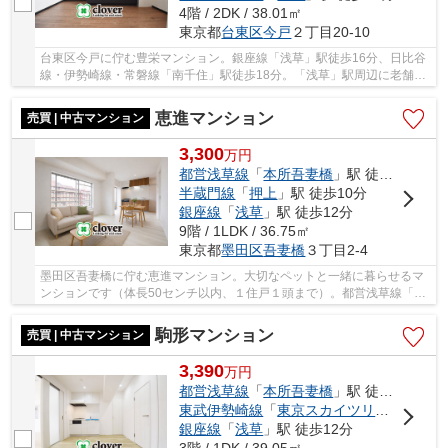
4階 / 2DK / 38.01㎡
東京都
台東区
今戸
２丁目20-10
台東区今戸に佇む豊栄マンション。銀座線「浅草」駅徒歩16分、日比谷
線・伊勢崎線・常磐線「南千住」駅徒歩18分。「浅草」駅周辺に老舗の
飲食店や商店街、商業施設等が充実しており、...
恵進マンション
売買 | 中古マンション
3,300
万
円
都営浅草線
「
本所吾妻橋
」駅 徒歩1分
半蔵門線
「
押上
」駅 徒歩10分
銀座線
「
浅草
」駅 徒歩12分
9階 / 1LDK / 36.75㎡
東京都
墨田区
吾妻橋
３丁目2-4
墨田区吾妻橋に佇む恵進マンション。大切なペットと一緒に暮らせるマ
ンションです（体長50センチ以内、１住戸１頭まで）。都営浅草線「本
所吾妻橋」駅から徒歩１分という立地のため、...
駒形マンション
売買 | 中古マンション
3,390
万
円
都営浅草線
「
本所吾妻橋
」駅 徒歩3分
東武伊勢崎線
「
東京スカイツリー
」駅 徒歩
銀座線
「
浅草
」駅 徒歩12分