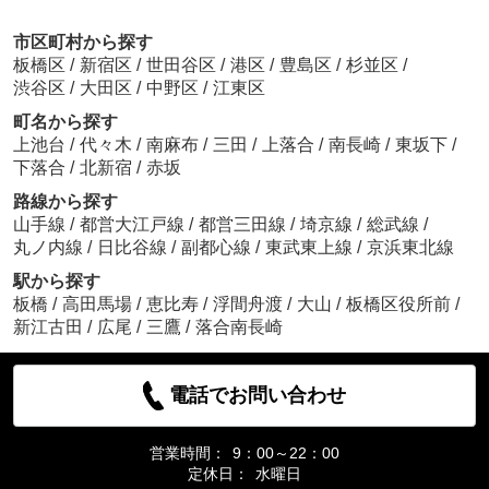
市区町村から探す
板橋区
/
新宿区
/
世田谷区
/
港区
/
豊島区
/
杉並区
/
渋谷区
/
大田区
/
中野区
/
江東区
町名から探す
上池台
/
代々木
/
南麻布
/
三田
/
上落合
/
南長崎
/
東坂下
/
下落合
/
北新宿
/
赤坂
路線から探す
山手線
/
都営大江戸線
/
都営三田線
/
埼京線
/
総武線
/
丸ノ内線
/
日比谷線
/
副都心線
/
東武東上線
/
京浜東北線
駅から探す
板橋
/
高田馬場
/
恵比寿
/
浮間舟渡
/
大山
/
板橋区役所前
/
新江古田
/
広尾
/
三鷹
/
落合南長崎
電話でお問い合わせ
営業時間：
9：00～22：00
定休日：
水曜日