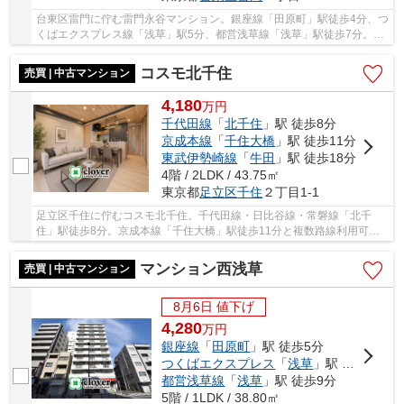
台東区雷門に佇む雷門永谷マンション。銀座線「田原町」駅徒歩4分、つ
くばエクスプレス線「浅草」駅5分、都営浅草線「浅草」駅徒歩7分。雷
門通り近くの立地で近隣にはスーパーマーケッ...
コスモ北千住
売買 | 中古マンション
4,180
万
円
千代田線
「
北千住
」駅 徒歩8分
京成本線
「
千住大橋
」駅 徒歩11分
東武伊勢崎線
「
牛田
」駅 徒歩18分
4階 / 2LDK / 43.75㎡
東京都
足立区
千住
２丁目1-1
足立区千住に佇むコスモ北千住。千代田線・日比谷線・常磐線「北千
住」駅徒歩8分。京成本線「千住大橋」駅徒歩11分と複数路線利用可能
で利便性に富んだ立地です。周辺には買い物施設等...
マンション西浅草
売買 | 中古マンション
8月6日 値下げ
4,280
万
円
銀座線
「
田原町
」駅 徒歩5分
つくばエクスプレス
「
浅草
」駅 徒歩1分
都営浅草線
「
浅草
」駅 徒歩9分
5階 / 1LDK / 38.80㎡