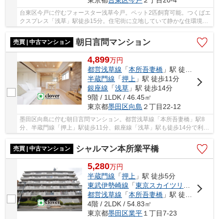
東京都
台東区
今戸
２丁目20-4
台東区今戸に佇むフォースター浅草今戸。ペット2匹飼育可能。つくばエ
クスプレス「浅草」駅徒歩15分。住宅街に立地していて静かな住環境。
駅まで行かずとも、近隣にスーパーやコンビニ...
朝日言問マンション
売買 | 中古マンション
4,899
万
円
都営浅草線
「
本所吾妻橋
」駅 徒歩8分
半蔵門線
「
押上
」駅 徒歩11分
銀座線
「
浅草
」駅 徒歩14分
9階 / 1LDK / 46.45㎡
東京都
墨田区
向島
２丁目22-12
墨田区向島に佇む朝日言問マンション。都営浅草線「本所吾妻橋」駅8
分、半蔵門線「押上」駅徒歩11分、銀座線「浅草」駅も徒歩14分で利用
可能。東京ソラマチが生活圏内で買い物施設や飲...
シャルマン本所業平橋
売買 | 中古マンション
5,280
万
円
半蔵門線
「
押上
」駅 徒歩5分
東武伊勢崎線
「
東京スカイツリー
」駅 徒
都営浅草線
「
本所吾妻橋
」駅 徒歩8分
4階 / 2LDK / 54.83㎡
東京都
墨田区
業平
１丁目7-23