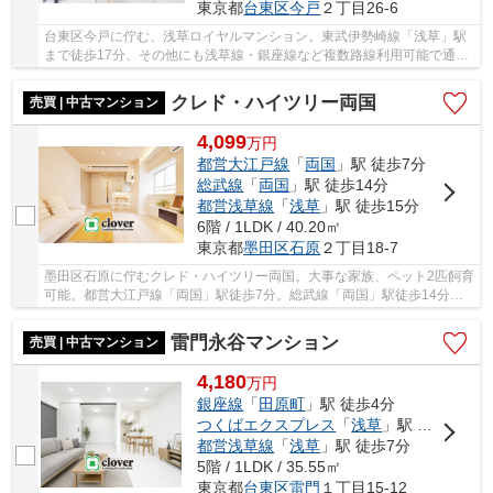
東京都
台東区
今戸
２丁目26-6
台東区今戸に佇む、浅草ロイヤルマンション。東武伊勢崎線「浅草」駅
まで徒歩17分、その他にも浅草線・銀座線など複数路線利用可能で通
勤・通学にも便利な立地です。駅周辺にはスーパ...
クレド・ハイツリー両国
売買 | 中古マンション
4,099
万
円
都営大江戸線
「
両国
」駅 徒歩7分
総武線
「
両国
」駅 徒歩14分
都営浅草線
「
浅草
」駅 徒歩15分
6階 / 1LDK / 40.20㎡
東京都
墨田区
石原
２丁目18-7
墨田区石原に佇むクレド・ハイツリー両国。大事な家族、ペット2匹飼育
可能。都営大江戸線「両国」駅徒歩7分。総武線「両国」駅徒歩14分。
1988年1月築、鉄骨鉄筋コンクリート造8階建て...
雷門永谷マンション
売買 | 中古マンション
4,180
万
円
銀座線
「
田原町
」駅 徒歩4分
つくばエクスプレス
「
浅草
」駅 徒歩5分
都営浅草線
「
浅草
」駅 徒歩7分
5階 / 1LDK / 35.55㎡
東京都
台東区
雷門
１丁目15-12