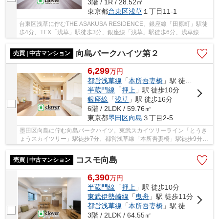
3階 / 1R / 28.52㎡
東京都
台東区
浅草
１丁目11-1
台東区浅草に佇むTHE ASAKUSA RESIDENCE。銀座線「田原町」駅徒
歩4分、TEX「浅草」駅徒歩3分、銀座線「浅草」駅徒歩6分、浅草線
「浅草」駅徒歩7分、大江戸線「蔵前」駅徒歩10分。複数...
向島パークハイツ第２
売買 | 中古マンション
6,299
万
円
都営浅草線
「
本所吾妻橋
」駅 徒歩9分
半蔵門線
「
押上
」駅 徒歩10分
銀座線
「
浅草
」駅 徒歩16分
6階 / 2LDK / 59.76㎡
東京都
墨田区
向島
３丁目2-5
墨田区向島に佇む向島パークハイツ。東武スカイツリーライン「とうき
ょうスカイツリー」駅徒歩7分、都営浅草線「本所吾妻橋」駅徒歩9分、
半蔵門線ほか「押上」駅徒歩10分。東京ソラマ...
コスモ向島
売買 | 中古マンション
6,390
万
円
半蔵門線
「
押上
」駅 徒歩10分
東武伊勢崎線
「
曳舟
」駅 徒歩11分
都営浅草線
「
本所吾妻橋
」駅 徒歩15分
3階 / 2LDK / 64.55㎡