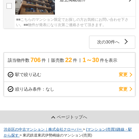
■■こちらのマンション限定でお探しの方お気軽にお問い合わせ下さ
い。■■物件が発表になり次第ご連絡させて頂きます。
次の30件へ
706
22
1～30
該当物件数
件
販売数
件
件を表示
駅で絞り込む
変更
変更
絞り込み条件：
なし
ページトップへ
渋谷区の中古マンション｜株式会社クローバー
>
(マンション(売買))路線・駅
から探す
>
東武鉄道東武伊勢崎線のマンション(売買)