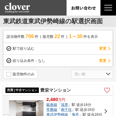
お問い合わせ
東武鉄道東武伊勢崎線の駅選択画面
706
22
1～30
該当物件数
件
販売数
件
件を表示
駅で絞り込む
変更
変更
絞り込み条件：
なし
販売物件のみ
豊栄マンション
売買 | 中古マンション
2,480
万
円
銀座線
「
浅草
」駅 徒歩16分
常磐線
「
南千住
」駅 徒歩18分
東武伊勢崎線
「
曳舟
」駅 徒歩28分