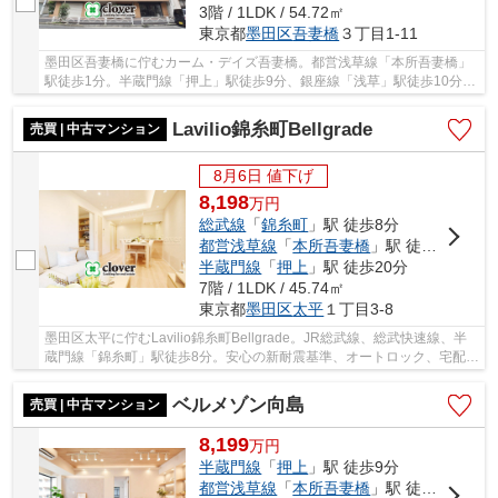
3階 / 1LDK / 54.72㎡
東京都
墨田区
吾妻橋
３丁目1-11
墨田区吾妻橋に佇むカーム・デイズ吾妻橋。都営浅草線「本所吾妻橋」
駅徒歩1分。半蔵門線「押上」駅徒歩9分、銀座線「浅草」駅徒歩10分も
利用可能。1992年5月築、鉄骨鉄筋コンクリート...
Lavilio錦糸町Bellgrade
売買 | 中古マンション
8月6日 値下げ
8,198
万
円
総武線
「
錦糸町
」駅 徒歩8分
都営浅草線
「
本所吾妻橋
」駅 徒歩19分
半蔵門線
「
押上
」駅 徒歩20分
7階 / 1LDK / 45.74㎡
東京都
墨田区
太平
１丁目3-8
墨田区太平に佇むLavilio錦糸町Bellgrade。JR総武線、総武快速線、半
蔵門線「錦糸町」駅徒歩8分。安心の新耐震基準、オートロック、宅配ボ
ックスあります。2009年築、ＲＣ造10階建、総...
ベルメゾン向島
売買 | 中古マンション
8,199
万
円
半蔵門線
「
押上
」駅 徒歩9分
都営浅草線
「
本所吾妻橋
」駅 徒歩11分