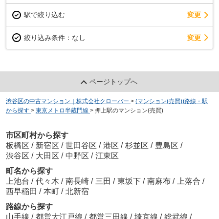
駅で絞り込む
変更
変更
絞り込み条件：
なし
ページトップへ
渋谷区の中古マンション｜株式会社クローバー
>
(マンション(売買))路線・駅
から探す
>
東京メトロ半蔵門線
>
押上駅のマンション(売買)
市区町村から探す
板橋区
/
新宿区
/
世田谷区
/
港区
/
杉並区
/
豊島区
/
渋谷区
/
大田区
/
中野区
/
江東区
町名から探す
上池台
/
代々木
/
南長崎
/
三田
/
東坂下
/
南麻布
/
上落合
/
西早稲田
/
本町
/
北新宿
路線から探す
山手線
/
都営大江戸線
/
都営三田線
/
埼京線
/
総武線
/