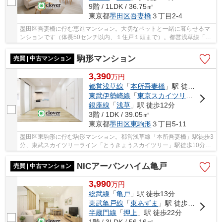
9階 / 1LDK / 36.75㎡
東京都
墨田区
吾妻橋
３丁目2-4
墨田区吾妻橋に佇む恵進マンション。大切なペットと一緒に暮らせるマ
ンションです（体長50センチ以内、１住戸１頭まで）。都営浅草線「本
所吾妻橋」駅から徒歩１分という立地のため、...
駒形マンション
売買 | 中古マンション
3,390
万
円
都営浅草線
「
本所吾妻橋
」駅 徒歩3分
東武伊勢崎線
「
東京スカイツリー
」駅 徒歩
銀座線
「
浅草
」駅 徒歩12分
3階 / 1DK / 39.05㎡
東京都
墨田区
東駒形
３丁目5-11
墨田区東駒形に佇む駒形マンション。都営浅草線「本所吾妻橋」駅徒歩3
分、東武スカイツリーライン「とうきょうスカイツリー」駅徒歩10分、
銀座線他、「浅草」駅徒歩12分。建物隣にコン...
NICアーバンハイム亀戸
売買 | 中古マンション
3,990
万
円
総武線
「
亀戸
」駅 徒歩13分
東武亀戸線
「
東あずま
」駅 徒歩7分
半蔵門線
「
押上
」駅 徒歩22分