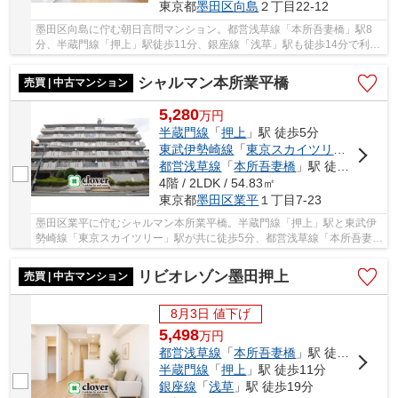
東京都
墨田区
向島
２丁目22-12
墨田区向島に佇む朝日言問マンション。都営浅草線「本所吾妻橋」駅8
分、半蔵門線「押上」駅徒歩11分、銀座線「浅草」駅も徒歩14分で利用
可能。東京ソラマチが生活圏内で買い物施設や飲...
シャルマン本所業平橋
売買 | 中古マンション
5,280
万
円
半蔵門線
「
押上
」駅 徒歩5分
東武伊勢崎線
「
東京スカイツリー
」駅 徒
都営浅草線
「
本所吾妻橋
」駅 徒歩8分
4階 / 2LDK / 54.83㎡
東京都
墨田区
業平
１丁目7-23
墨田区業平に佇むシャルマン本所業平橋。半蔵門線「押上」駅と東武伊
勢崎線「東京スカイツリー」駅が共に徒歩5分、都営浅草線「本所吾妻
橋」駅徒歩8分。スカイツリー袂にあるショッピ...
リビオレゾン墨田押上
売買 | 中古マンション
8月3日 値下げ
5,498
万
円
都営浅草線
「
本所吾妻橋
」駅 徒歩8分
半蔵門線
「
押上
」駅 徒歩11分
銀座線
「
浅草
」駅 徒歩19分