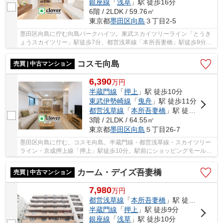
銀座線
「
浅草
」駅 徒歩16分
6階 / 2LDK / 59.76㎡
東京都
墨田区
向島
３丁目2-5
墨田区向島に佇む向島パークハイツ。東武スカイツリーライン「とうき
ょうスカイツリー」駅徒歩7分、都営浅草線「本所吾妻橋」駅徒歩9分、
半蔵門線ほか「押上」駅徒歩10分。東京ソラマ...
コスモ向島
売買 | 中古マンション
6,390
万
円
半蔵門線
「
押上
」駅 徒歩10分
東武伊勢崎線
「
曳舟
」駅 徒歩11分
都営浅草線
「
本所吾妻橋
」駅 徒歩15分
3階 / 2LDK / 64.55㎡
東京都
墨田区
向島
５丁目26-7
墨田区向島に佇む、コスモ向島。半蔵門線・都営浅草線・スカイツリー
ライン・京成押上線「押上」駅徒歩10分。駅前にショッピングモールが
あり買い物に困りません。1990年築の新耐震基...
カーム・デイズ吾妻橋
売買 | 中古マンション
7,980
万
円
都営浅草線
「
本所吾妻橋
」駅 徒歩1分
半蔵門線
「
押上
」駅 徒歩9分
銀座線
「
浅草
」駅 徒歩10分