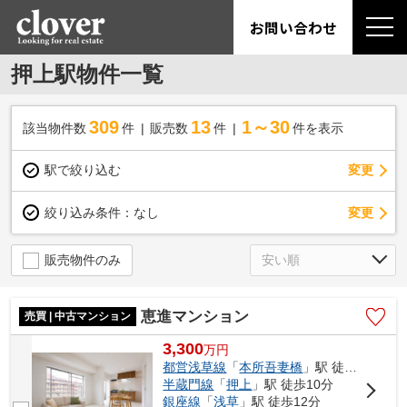
お問い合わせ
押上駅物件一覧
309
13
1～30
該当物件数
件
販売数
件
件を表示
駅で絞り込む
変更
変更
絞り込み条件：
なし
販売物件のみ
恵進マンション
売買 | 中古マンション
3,300
万
円
都営浅草線
「
本所吾妻橋
」駅 徒歩1分
半蔵門線
「
押上
」駅 徒歩10分
銀座線
「
浅草
」駅 徒歩12分