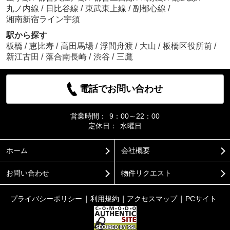
丸ノ内線
/
日比谷線
/
東武東上線
/
副都心線
/
湘南新宿ライン宇須
駅から探す
板橋
/
恵比寿
/
高田馬場
/
浮間舟渡
/
大山
/
板橋区役所前
/
新江古田
/
落合南長崎
/
渋谷
/
三鷹
電話でお問い合わせ
営業時間：
9：00～22：00
定休日：
水曜日
ホーム
会社概要
お問い合わせ
物件リクエスト
プライバシーポリシー
利用規約
アクセスマップ
PCサイト