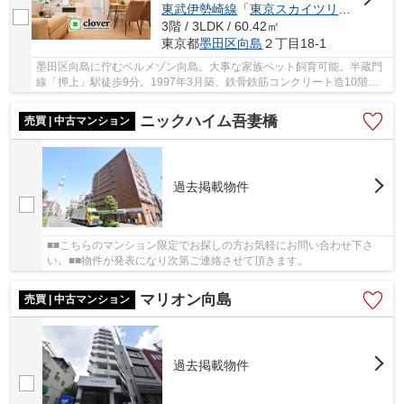
東武伊勢崎線
「
東京スカイツリー
」駅 徒歩
3階 / 3LDK / 60.42㎡
東京都
墨田区
向島
２丁目18-1
墨田区向島に佇むベルメゾン向島。大事な家族ペット飼育可能。半蔵門
線「押上」駅徒歩9分。1997年3月築、鉄骨鉄筋コンクリート造10階建
て、総戸数36戸、施工は三平建設株式会社、管理...
ニックハイム吾妻橋
売買 | 中古マンション
過去掲載物件
■■こちらのマンション限定でお探しの方お気軽にお問い合わせ下さ
い。■■物件が発表になり次第ご連絡させて頂きます。
マリオン向島
売買 | 中古マンション
過去掲載物件