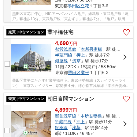
1階 / 3LDK / 56.16㎡
東京都
墨田区
立花
１丁目3-6
墨田区立花に佇む、NICアーバンハイム亀戸。総武線・東武亀戸線「亀
戸」駅徒歩13分、東武亀戸線「東あずま」駅徒歩7分。「亀戸」駅周辺
に駅ビルや商業施設、商店街やスーパー等が充実...
業平橋住宅
売買 | 中古マンション
4,690
万
円
都営浅草線
「
本所吾妻橋
」駅 徒歩7分
半蔵門線
「
押上
」駅 徒歩7分
銀座線
「
浅草
」駅 徒歩17分
11階 / 2DK＋1S(納戸) / 58.50㎡
東京都
墨田区
業平
１丁目6-3
墨田区業平にたたずむ業平橋住宅。東武伊勢崎線（スカイツリーライ
ン）「東京スカイツリー」駅徒歩４分、ほか都営浅草線「本所吾妻橋」
駅徒歩６分、メトロ半蔵門線「押上」駅７分も利...
朝日言問マンション
売買 | 中古マンション
4,899
万
円
都営浅草線
「
本所吾妻橋
」駅 徒歩8分
半蔵門線
「
押上
」駅 徒歩11分
銀座線
「
浅草
」駅 徒歩14分
9階 / 1LDK / 46.45㎡