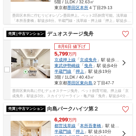
5階 / 1LDK / 32.63㎡
東京都
墨田区
本所
４丁目29-13
墨田区本所に佇むリビオレゾン墨田押上。ペット2匹飼育可能。浅草線
「本所吾妻橋」駅徒歩8分。半蔵門線・浅草線・押上線「押上」駅徒歩
11分と複数路線利用可能で利便性に富んだ立地で...
デュオステージ曳舟
売買 | 中古マンション
8月6日 値下げ
5,799
万
円
京成押上線
「
京成曳舟
」駅 徒歩3分
東武伊勢崎線
「
曳舟
」駅 徒歩4分
半蔵門線
「
押上
」駅 徒歩19分
3階 / 1LDK / 40.43㎡
東京都
墨田区
東向島
２丁目47-7
墨田区東向島に佇むデュオステージ曳舟。ペット飼育可能。押上線「京
成曳舟」駅徒歩3分。スカイツリーライン・亀戸線「曳舟」駅徒歩4分と
複数路線利用可能で利便性に富んだ立地です。...
向島パークハイツ第２
売買 | 中古マンション
6,299
万
円
都営浅草線
「
本所吾妻橋
」駅 徒歩9分
半蔵門線
「
押上
」駅 徒歩10分