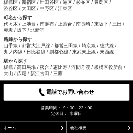
板橋区
/
新宿区
/
世田谷区
/
港区
/
杉並区
/
豊島区
/
渋谷区
/
大田区
/
中野区
/
江東区
町名から探す
代々木
/
上池台
/
南麻布
/
上落合
/
南長崎
/
東坂下
/
三田
/
赤坂
/
坂下
/
北新宿
路線から探す
山手線
/
都営大江戸線
/
都営三田線
/
埼京線
/
総武線
/
丸ノ内線
/
日比谷線
/
副都心線
/
東武東上線
/
東西線
駅から探す
板橋
/
高田馬場
/
落合
/
恵比寿
/
浮間舟渡
/
板橋区役所前
/
大山
/
広尾
/
新江古田
/
三鷹
電話でお問い合わせ
営業時間：
9：00～22：00
定休日：
水曜日
ホーム
会社概要