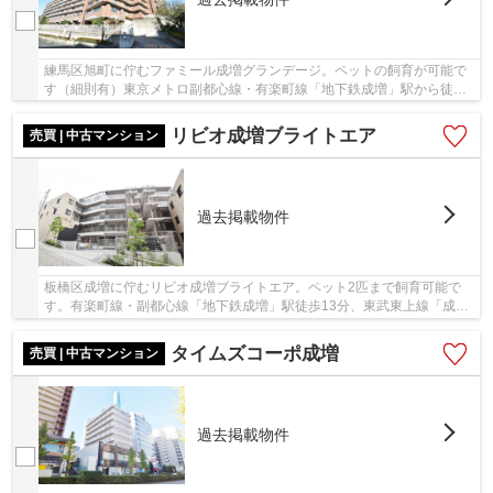
練馬区旭町に佇むファミール成増グランデージ。ペットの飼育が可能で
す（細則有）東京メトロ副都心線・有楽町線「地下鉄成増」駅から徒歩6
分、東武東上線「成増」駅までは徒歩9分、複...
リビオ成増ブライトエア
売買 | 中古マンション
過去掲載物件
板橋区成増に佇むリビオ成増ブライトエア。ペット2匹まで飼育可能で
す。有楽町線・副都心線「地下鉄成増」駅徒歩13分、東武東上線「成
増」駅徒歩14分と複数路線利用可能。鉄筋コンクリ...
タイムズコーポ成増
売買 | 中古マンション
過去掲載物件