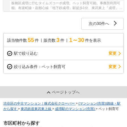
板橋区成増に佇むタイムズコーポ成増。ペット飼育可能。事務所利用可
能。有楽町線・副都心線「地下鉄成増」駅徒歩1分、東武東上「成増」駅
徒歩4分。新宿・渋谷・池袋へダイレクトアク...
次の30件へ
55
3
1～30
該当物件数
件
販売数
件
件を表示
駅で絞り込む
変更
変更
絞り込み条件：
ペット飼育可
ページトップへ
渋谷区の中古マンション｜株式会社クローバー
>
(マンション(売買))路線・駅
から探す
>
東武鉄道東武東上線
>
成増駅のマンション(売買)
>
ペット飼育可
市区町村から探す