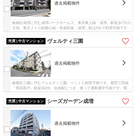
過去掲載物件
板橋区成増に佇む成増パークホームズ。東武東上線「成増」駅徒歩7分の
立地。東京メトロ副都心線・有楽町線「成増」駅は9分で利用可能です。
昭和60年9月築の新耐震基準、鉄筋コンクリー...
ヴェルティ三園
売買 | 中古マンション
過去掲載物件
板橋区三園に佇むヴェルティ三園。ペットと飼育可能です。都営三田線
「西高島平」駅徒歩8分。始発駅につき、座って通勤通学可能です。昭和
63年築の新耐震基準、鉄筋コンクリート造4階...
シーズガーデン成増
売買 | 中古マンション
過去掲載物件