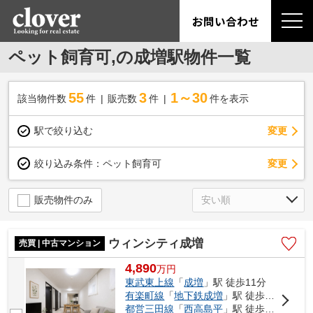
お問い合わせ
ペット飼育可,の成増駅物件一覧
55
3
1～30
該当物件数
件
販売数
件
件を表示
駅で絞り込む
変更
変更
絞り込み条件：
ペット飼育可
販売物件のみ
ウィンシティ成増
売買 | 中古マンション
4,890
万
円
東武東上線
「
成増
」駅 徒歩11分
有楽町線
「
地下鉄成増
」駅 徒歩18分
都営三田線
「
西高島平
」駅 徒歩20分