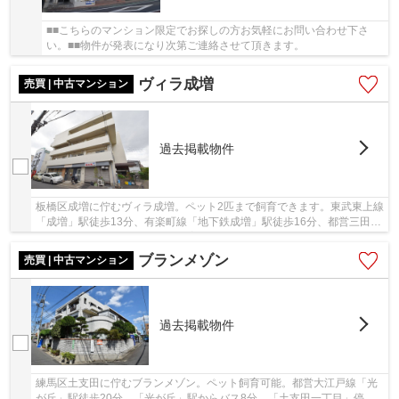
■■こちらのマンション限定でお探しの方お気軽にお問い合わせ下さ
い。■■物件が発表になり次第ご連絡させて頂きます。
ヴィラ成増
売買 | 中古マンション
過去掲載物件
板橋区成増に佇むヴィラ成増。ペット2匹まで飼育できます。東武東上線
「成増」駅徒歩13分、有楽町線「地下鉄成増」駅徒歩16分、都営三田線
「西高島平」駅徒歩15分。「成増」駅前に西友...
ブランメゾン
売買 | 中古マンション
過去掲載物件
練馬区土支田に佇むブランメゾン。ペット飼育可能。都営大江戸線「光
が丘」駅徒歩20分。「光が丘」駅からバス8分、「土支田一丁目」停徒