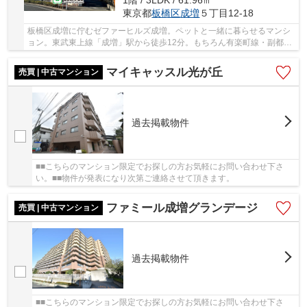
1階 / 3LDK / 61.96㎡
東京都
板橋区
成増
５丁目12-18
板橋区成増に佇むゼファーヒルズ成増。ペットと一緒に暮らせるマンシ
ョン。東武東上線「成増」駅から徒歩12分。もちろん有楽町線・副都心
線の「地下鉄成増」駅も徒歩14分にて利用可能...
マイキャッスル光が丘
売買 | 中古マンション
過去掲載物件
■■こちらのマンション限定でお探しの方お気軽にお問い合わせ下さ
い。■■物件が発表になり次第ご連絡させて頂きます。
ファミール成増グランデージ
売買 | 中古マンション
過去掲載物件
■■こちらのマンション限定でお探しの方お気軽にお問い合わせ下さ