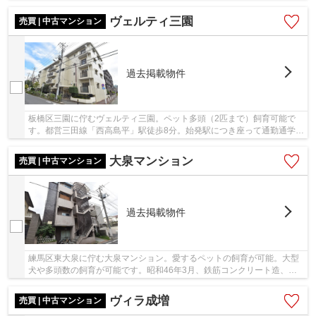
徒歩3分。コンビニ、スーパー、家電量販店など...
ヴェルティ三園
売買 | 中古マンション
過去掲載物件
板橋区三園に佇むヴェルティ三園。ペット多頭（2匹まで）飼育可能で
す。都営三田線「西高島平」駅徒歩8分。始発駅につき座って通勤通学が
可能です。昭和63年築の新耐震基準、RC造4階建...
大泉マンション
売買 | 中古マンション
過去掲載物件
練馬区東大泉に佇む大泉マンション。愛するペットの飼育が可能。大型
犬や多頭数の飼育が可能です。昭和46年3月、鉄筋コンクリート造、総
戸数8戸のマンション。駅徒歩5分の大泉学園駅に...
ヴィラ成増
売買 | 中古マンション