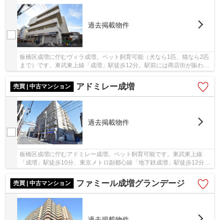
過去掲載物件
板橋区成増に佇むヴィラ成増。ペット飼育可能（犬なら1匹、猫なら2匹
まで）です。東武東上線「成増」駅徒歩12分。駅前には商店街が賑わ
い、買い物施設も充実で日々の生活に困りません...
アドミレー成増
売買 | 中古マンション
過去掲載物件
板橋区成増に佇むアドミレー成増。ペット飼育可能です。東武東上線
「成増」駅徒歩10分、東京メトロ副都心線「地下鉄成増」駅徒歩12分の
立地。大通りから離れた閑静な住宅街に位置し、...
ファミール成増グランデージ
売買 | 中古マンション
過去掲載物件