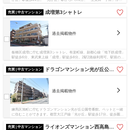
歩3分の利用も可能。昭和59年築の新耐震基準。...
成増第3シャトレ
売買 | 中古マンション
過去掲載物件
板橋区成増に佇む成増第3シャトレ。有楽町線、副都心線「地下鉄成増」
駅徒歩6分、東武東上線「成増」駅徒歩8分。2駅2路線利用可。駅前の商
店街のほか、近隣には深夜まで営業するスーパ...
ドラゴンマンション光が丘公園壱番館
売買 | 中古マンション
過去掲載物件
練馬区旭町に佇むドラゴンマンション光が丘公園壱番館。ペットと一緒
に住むことができます。都営大江戸線「光が丘」駅徒歩17分。徒歩圏内
にはスーパーやコンビニがありお買い物便利。...
ライオンズマンション西高島平溝下公園壱番館
売買 | 中古マンション