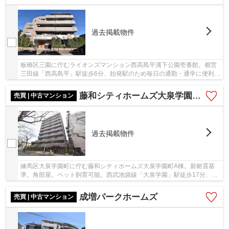
過去掲載物件
板橋区三園に佇むライオンズマンション西高島平溝下公園壱番館。都営
三田線「西高島平」駅徒歩6分、始発駅のため毎日の通勤・通学に便利な
立地。閑静な住宅街が広がっており、幼稚園や...
藤和シティホームズ大泉学園町Ａ棟
売買 | 中古マンション
過去掲載物件
練馬区大泉学園町に佇む藤和シティホームズ大泉学園町A棟。新耐震基
準。角部屋。ペット飼育可能。西武池袋線「大泉学園」駅徒歩17分、
「在宅前」停留所徒歩1分で東武東上線「成増」駅...
成増パークホームズ
売買 | 中古マンション