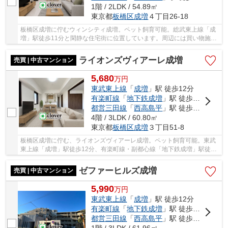
1階 / 2LDK / 54.89㎡
東京都
板橋区
成増
４丁目26-18
板橋区成増に佇むウィンシティ成増。ペット飼育可能。総武東上線「成
増」駅徒歩11分と閑静な住宅街に位置しています。周辺には買い物施設
や子供に嬉しい公園等があり生活環境が整って...
ライオンズヴィアーレ成増
売買 | 中古マンション
5,680
万
円
東武東上線
「
成増
」駅 徒歩12分
有楽町線
「
地下鉄成増
」駅 徒歩13分
都営三田線
「
西高島平
」駅 徒歩24分
4階 / 3LDK / 60.80㎡
東京都
板橋区
成増
３丁目51-8
板橋区成増に佇む、ライオンズヴィアーレ成増。ペット飼育可能。東武
東上線「成増」駅徒歩12分、有楽町線・副都心線「地下鉄成増」駅徒歩
13分。「成増」駅前に24時間営業のスーパーあ...
ゼファーヒルズ成増
売買 | 中古マンション
5,990
万
円
東武東上線
「
成増
」駅 徒歩12分
有楽町線
「
地下鉄成増
」駅 徒歩14分
都営三田線
「
西高島平
」駅 徒歩21分