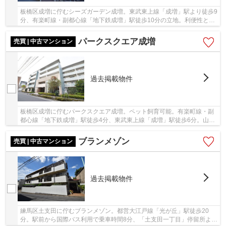
板橋区成増に佇むシーズガーデン成増。東武東上線「成増」駅より徒歩9
分、有楽町線・副都心線「地下鉄成増」駅徒歩10分の立地。利便性と生
活のしやすさを兼ねそろえたエリアです。ペッ...
パークスクエア成増
売買 | 中古マンション
過去掲載物件
板橋区成増に佇むパークスクエア成増。ペット飼育可能。有楽町線・副
都心線「地下鉄成増」駅徒歩4分、東武東上線「成増」駅徒歩6分。山手
線「池袋」駅まで「成増」駅から準急にて1駅と...
ブランメゾン
売買 | 中古マンション
過去掲載物件
練馬区土支田に佇むブランメゾン。都営大江戸線「光が丘」駅徒歩20
分。駅前から国際バス利用で乗車時間8分、「土支田一丁目」停留所より