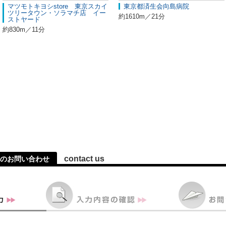
マツモトキヨシstore 東京スカイ
東京都済生会向島病院
ツリータウン・ソラマチ店 イー
約1610m／21分
ストヤード
約830m／11分
contact us
へのお問い合わせ