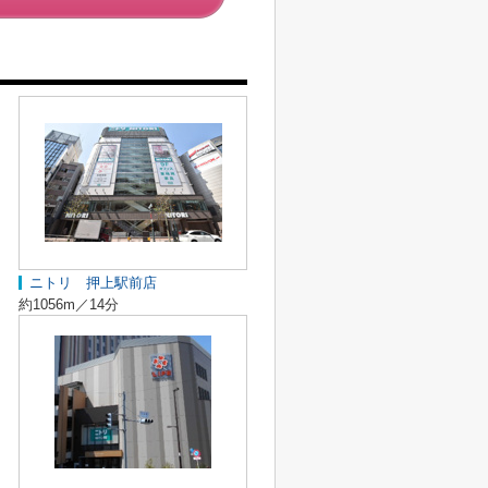
ニトリ 押上駅前店
約1056m／14分