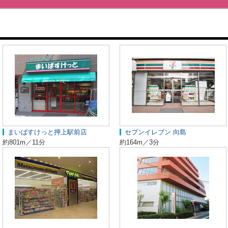
まいばすけっと押上駅前店
セブンイレブン 向島
約801m／11分
約164m／3分