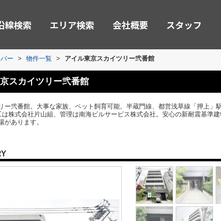
沿線検索
エリア検索
会社概要
スタッフ
ーバー
>
物件一覧
>
アイル東京スカイツリー弐番館
京スカイツリー弐番館
ー弐番館。大事な家族、ペット飼育可能。半蔵門線、都営浅草線「押上」駅徒
施工は株式会社片山組、管理は南海ビルサービス株式会社。安心の新耐震基準
場があります。
RY