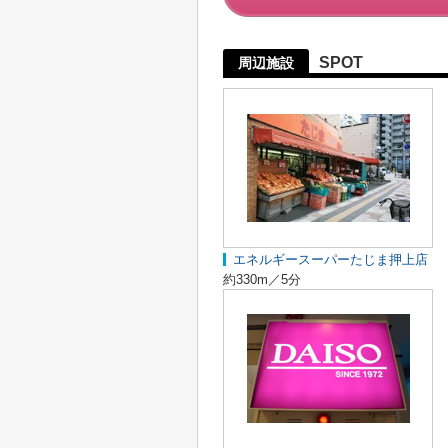
SPOT
周辺施設
エネルギースーパーたじま押上店
約330m／5分