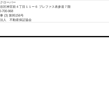
クローバー
谷区神宮前４丁目１１ー６ プレファス表参道７階
0-700-968
 (3) 第95156号
法人 不動産保証協会