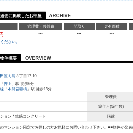
ARCHIVE
過去に掲載したお部屋
管理費・共益費
間取り
専有面積
万円
***
***
***
せください。
OVERVIEW
物件概要
田区
向島
３丁目17-10
「
押上
」駅 徒歩6分
線
「
本所吾妻橋
」駅 徒歩13分
管理費
築年月(築年数)
ション / 鉄筋コンクリート
階建
らのマンション限定でお探しの方お気軽にお問い合わせ下さい。■■物件が発