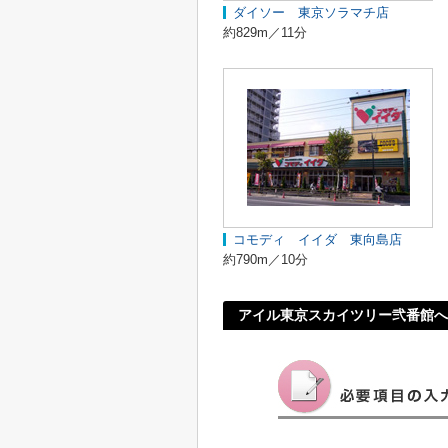
ダイソー 東京ソラマチ店
約829m／11分
コモディ イイダ 東向島店
約790m／10分
アイル東京スカイツリー弐番館