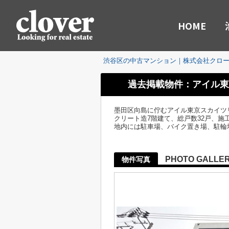
HOME
渋谷区の中古マンション｜株式会社クロ
過去掲載物件：アイル東
墨田区向島に佇むアイル東京スカイツリ
クリート造7階建て、総戸数32戸、
地内には駐車場、バイク置き場、駐輪
PHOTO GALLE
物件写真