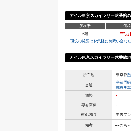
アイル東京スカイツリー弐番館の
所在階
価格
***
6階
現況の確認はお気軽にお問い合わ
アイル東京スカイツリー弐番館の
所在地
東京都
墨
半蔵門線
交通
都営浅草
価格
-
専有面積
-
種別/構造
中古マン
備考
■■こち