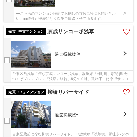
■■こちらのマンション限定でお探しの方お気軽にお問い合わせ下さ
い。■■物件が発表になり次第ご連絡させて頂きます。
京成サンコーポ浅草
売買 | 中古マンション
過去掲載物件
台東区西浅草に佇む京成サンコーポ浅草。銀座線『田町町』駅徒歩5分、
つくばプレスプレス『浅草』駅徒歩8分の立地。建物下には京成サンコー
ポ商店街、スーパーや量販店などもあり買い...
柳橋リバーサイド
売買 | 中古マンション
過去掲載物件
台東区蔵前に佇む柳橋リバーサイド。JR総武線「浅草橋」駅徒歩9分の