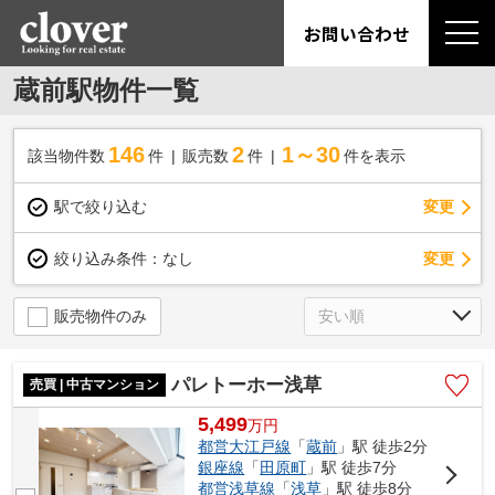
お問い合わせ
蔵前駅物件一覧
146
2
1～30
該当物件数
件
販売数
件
件を表示
駅で絞り込む
変更
変更
絞り込み条件：
なし
販売物件のみ
パレトーホー浅草
売買 | 中古マンション
5,499
万
円
都営大江戸線
「
蔵前
」駅 徒歩2分
銀座線
「
田原町
」駅 徒歩7分
都営浅草線
「
浅草
」駅 徒歩8分