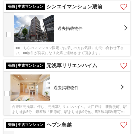
シンエイマンション蔵前
売買 | 中古マンション
過去掲載物件
■■こちらのマンション限定でお探しの方お気軽にお問い合わせ下さ
い。■■物件が発表になり次第ご連絡させて頂きます。
元浅草リリエンハイム
売買 | 中古マンション
過去掲載物件
台東区元浅草に佇む、元浅草リリエンハイム。大江戸線「新御徒町」駅
より徒歩5分、銀座線「田原町」駅より徒歩9分他、5路線4駅利用可の好
立地です。鉄骨鉄筋コンクリート造・鉄筋コン...
ヘブン鳥越
売買 | 中古マンション