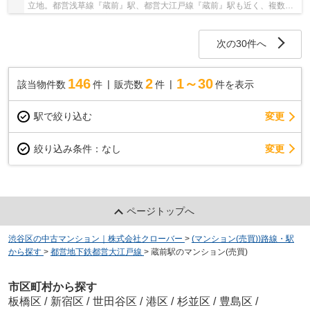
立地。都営浅草線『蔵前』駅、都営大江戸線『蔵前』駅も近く、複数路
線利用可能な便利な立地です。RC造7階建ての総...
次の30件へ
146
2
1～30
該当物件数
件
販売数
件
件を表示
駅で絞り込む
変更
変更
絞り込み条件：
なし
ページトップへ
渋谷区の中古マンション｜株式会社クローバー
>
(マンション(売買))路線・駅
から探す
>
都営地下鉄都営大江戸線
>
蔵前駅のマンション(売買)
市区町村から探す
板橋区
/
新宿区
/
世田谷区
/
港区
/
杉並区
/
豊島区
/