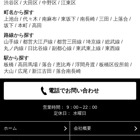
渋谷区
/
大田区
/
中野区
/
江東区
町名から探す
上池台
/
代々木
/
南麻布
/
東坂下
/
南長崎
/
三田
/
上落合
/
坂下
/
本町
/
高田
路線から探す
山手線
/
都営大江戸線
/
都営三田線
/
埼京線
/
総武線
/
丸ノ内線
/
日比谷線
/
副都心線
/
東武東上線
/
東西線
駅から探す
板橋
/
高田馬場
/
落合
/
恵比寿
/
浮間舟渡
/
板橋区役所前
/
大山
/
広尾
/
新江古田
/
落合南長崎
電話でお問い合わせ
営業時間：
9：00～22：00
定休日：
水曜日
ホーム
会社概要