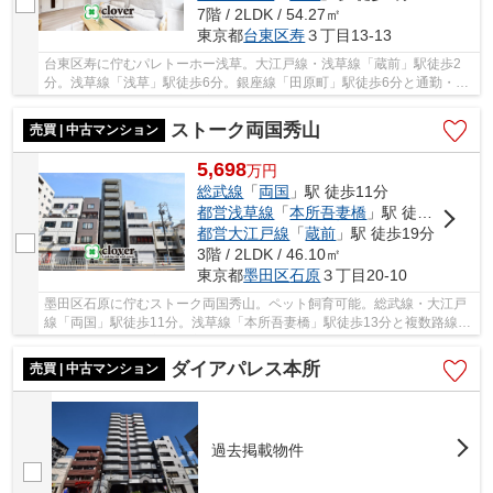
7階 / 2LDK / 54.27㎡
東京都
台東区
寿
３丁目13-13
台東区寿に佇むパレトーホー浅草。大江戸線・浅草線「蔵前」駅徒歩2
分。浅草線「浅草」駅徒歩6分。銀座線「田原町」駅徒歩6分と通勤・通
学しやすく、利便性の良い立地です。周辺には買...
ストーク両国秀山
売買 | 中古マンション
5,698
万
円
総武線
「
両国
」駅 徒歩11分
都営浅草線
「
本所吾妻橋
」駅 徒歩13分
都営大江戸線
「
蔵前
」駅 徒歩19分
3階 / 2LDK / 46.10㎡
東京都
墨田区
石原
３丁目20-10
墨田区石原に佇むストーク両国秀山。ペット飼育可能。総武線・大江戸
線「両国」駅徒歩11分。浅草線「本所吾妻橋」駅徒歩13分と複数路線利
用可能で利便性に富んだ立地です。周辺には買...
ダイアパレス本所
売買 | 中古マンション
過去掲載物件