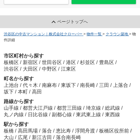
ページトップへ
渋谷区の中古マンション｜株式会社クローバー
>
物件一覧
>
クラウン築地
>
物
件詳細
市区町村から探す
板橋区
/
新宿区
/
世田谷区
/
港区
/
杉並区
/
豊島区
/
渋谷区
/
大田区
/
中野区
/
江東区
町名から探す
上池台
/
代々木
/
南麻布
/
東坂下
/
南長崎
/
三田
/
上落合
/
坂下
/
本町
/
高田
路線から探す
山手線
/
都営大江戸線
/
都営三田線
/
埼京線
/
総武線
/
丸ノ内線
/
日比谷線
/
副都心線
/
東武東上線
/
東西線
駅から探す
板橋
/
高田馬場
/
落合
/
恵比寿
/
浮間舟渡
/
板橋区役所前
/
大山
/
広尾
/
新江古田
/
落合南長崎