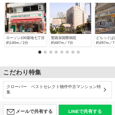
ローソン100築地七丁目
聖路加国際病院
約140m／2分
約487m／7分
約497m／
こだわり特集
クローバー ベストセレクト物件中古マンション特
集
メールで共有する
LINEで共有する