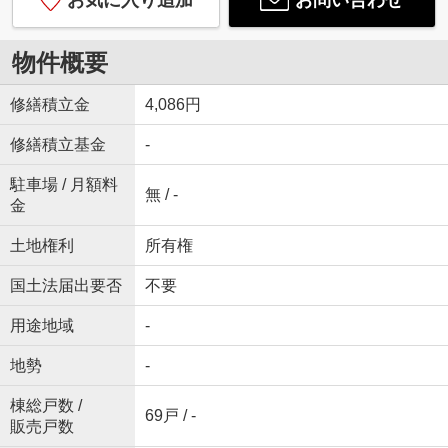
お気に入り追加
お問い合わせ
物件概要
修繕積立金
4,086円
修繕積立基金
-
駐車場 / 月額料
無 / -
金
土地権利
所有権
国土法届出要否
不要
用途地域
-
地勢
-
棟総戸数 /
69戸 / -
販売戸数