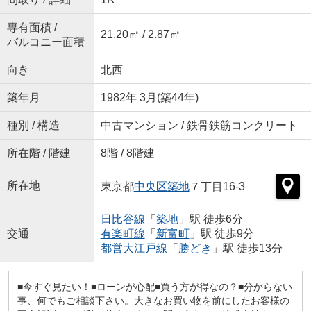
専有面積 /
21.20㎡ / 2.87㎡
バルコニー面積
向き
北西
築年月
1982年 3月(築44年)
種別 / 構造
中古マンション / 鉄骨鉄筋コンクリート
所在階 / 階建
8階 / 8階建
所在地
東京都
中央区
築地
７丁目16-3
日比谷線
「
築地
」駅 徒歩6分
交通
有楽町線
「
新富町
」駅 徒歩9分
都営大江戸線
「
勝どき
」駅 徒歩13分
■今すぐ見たい！■ローンが心配■買う方が得なの？■分からない
事、何でもご相談下さい。大きなお買い物を前にしたお客様の